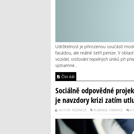
Udržitelnost je přirozenou součástí moder
fasádou, ale reálně šetří peníze. V oblas
vozidel, snižování tepelných úniků při p
významné...
Číst dál
Sociálně odpovědné projekt
je navzdory krizi zatím ut
AUTOR: REDAKCE
RUBRIKA: FINANCE
0