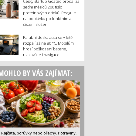
Český startup Goated prodal za
sedm měsíců 200 tisíc
proteinových drinků. Reaguje
na poptávku po funkčním a
čistém složení
Palubní deska auta se v létě
rozpálí až na 80 °C. Mobilům
hrozí poškození baterie,
riziková je i navigace
MOHLO BY VÁS ZAJÍMAT:
Rajčata, borůvky nebo ořechy. Potraviny,