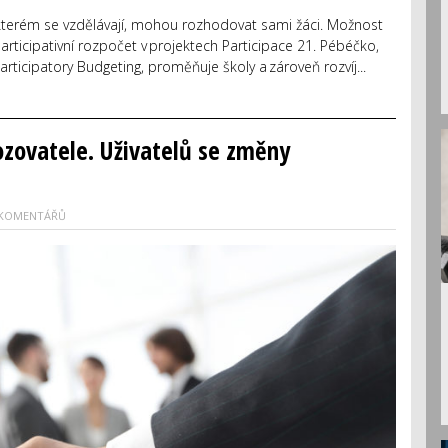
e kterém se vzdělávají, mohou rozhodovat sami žáci. Možnost
 participativní rozpočet v projektech Participace 21. Pébéčko,
rticipatory Budgeting, proměňuje školy a zároveň rozvíj...
ozovatele. Uživatelů se změny
 KOMENTÁŘŮ