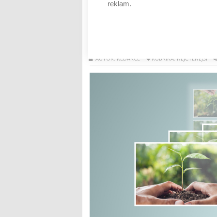
reklam.
Číst dál
Ekologická řešení v logis
Kde přinášejí reálné úspor
AUTOR: REDAKCE
RUBRIKA: NEJČTENĚJŠÍ