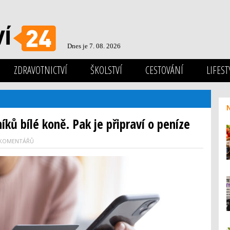
Dnes je 7. 08. 2026
ZDRAVOTNICTVÍ
ŠKOLSTVÍ
CESTOVÁNÍ
LIFEST
íků bílé koně. Pak je připraví o peníze
 KOMENTÁŘŮ