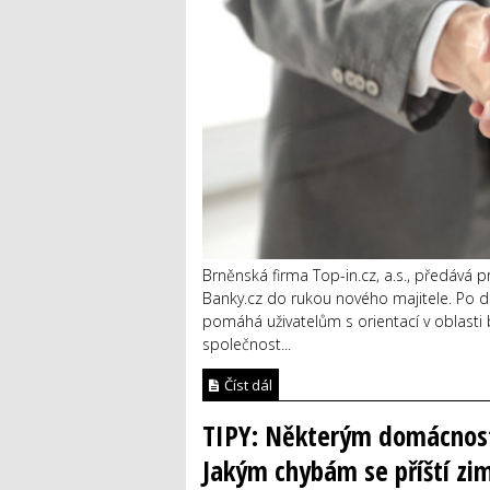
Brněnská firma Top-in.cz, a.s., předává
Banky.cz do rukou nového majitele. Po de
pomáhá uživatelům s orientací v oblasti
společnost...
Číst dál
TIPY: Některým domácnoste
Jakým chybám se příští zim