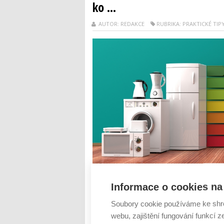
ko ...
AUTOR: REDAKCE
RUBRIKA: PRAKTICKÉ TIP
Mnohé domácnosti nemile překvapily vysok
Informace o cookies na 
spotřebu, dopouštěli se drobných prohřešků
tedy odborníci doporučují, aby se příští
Soubory cookie používáme ke shr
pok...
webu, zajištění fungování funkcí z