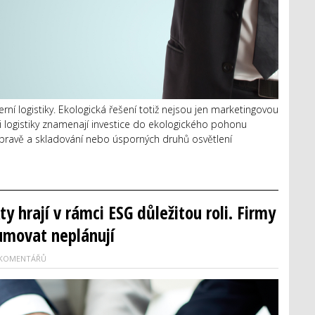
ní logistiky. Ekologická řešení totiž nejsou jen marketingovou
ti logistiky znamenají investice do ekologického pohonu
řepravě a skladování nebo úsporných druhů osvětlení
y hrají v rámci ESG důležitou roli. Firmy
lumovat neplánují
 KOMENTÁŘŮ