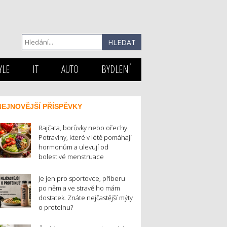
YLE
IT
AUTO
BYDLENÍ
NEJNOVĚJŠÍ PŘÍSPĚVKY
Rajčata, borůvky nebo ořechy.
Potraviny, které v létě pomáhají
hormonům a ulevují od
bolestivé menstruace
Je jen pro sportovce, přiberu
po něm a ve stravě ho mám
dostatek. Znáte nejčastější mýty
o proteinu?