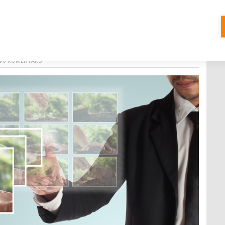
tice nejsou jen marketingovým tahem.
y?
0 KOMENTÁŘŮ