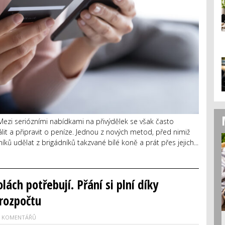
ezi seriózními nabídkami na přivýdělek se však často
apálit a připravit o peníze. Jednou z nových metod, před nimiž
níků udělat z brigádníků takzvané bílé koně a prát přes jejich...
lách potřebují. Přání si plní díky
 rozpočtu
0 KOMENTÁŘŮ