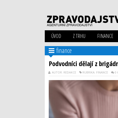
ÚVOD
Z TRHU
FINANCE
finance
Podvodníci dělají z brigádn
AUTOR: REDAKCE
RUBRIKA: FINANCE
0