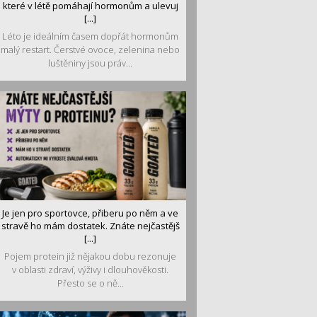
které v létě pomáhají hormonům a ulevuj
[...]
Léto je ideálním časem dopřát hormonům
malý restart. Čerstvé ovoce, zelenina nebo
luštěniny jsou práv...
Je jen pro sportovce, přiberu po něm a ve
stravě ho mám dostatek. Znáte nejčastějš
[...]
Pojem protein již nějakou dobu rezonuje
v oblasti zdraví, výživy i dlouhověkosti.
Přesto se o ně...