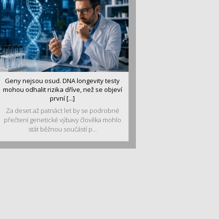
Geny nejsou osud. DNA longevity testy
mohou odhalit rizika dříve, než se objeví
první [...]
Za deset až patnáct let by se podrobné
přečtení genetické výbavy člověka mohlo
stát běžnou součástí p...