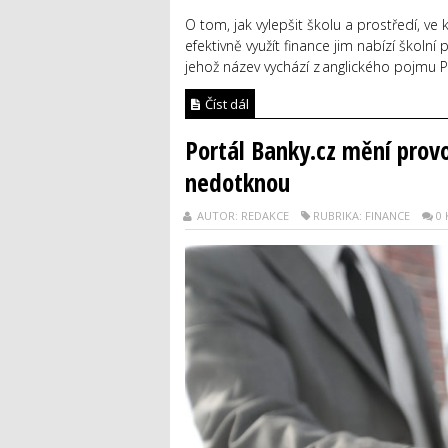
O tom, jak vylepšit školu a prostředí, v
efektivně využít finance jim nabízí školní
jehož název vychází z anglického pojmu Pa
Číst dál
Portál Banky.cz mění prov
nedotknou
AUTOR: REDAKCE
RUBRIKA: FINANCE
0