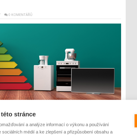
Y
0 KOMENTÁŘŮ
é částky za vyúčtování energií. Přesto, že lidé omezili
této stránce
, kvůli nimž se částky zvýšily až o tisíce korun. Jaké triky
 topná sezóna nestala opět hororem? Teplota v jednotlivých
omažďování a analýze informací o výkonu a používání
e sociálních médií a ke zlepšení a přizpůsobení obsahu a