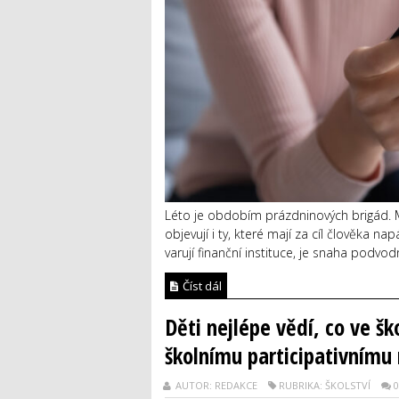
Léto je obdobím prázdninových brigád. M
objevují i ty, které mají za cíl člověka n
varují finanční instituce, je snaha podvod
Číst dál
Děti nejlépe vědí, co ve ško
školnímu participativnímu
AUTOR: REDAKCE
RUBRIKA: ŠKOLSTVÍ