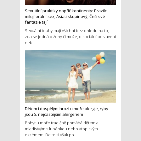
Sexuální praktiky napříč kontinenty: Brazilci
milují orální sex, Asiati skupinový, Češi své
fantazie tají
Sexuální touhy mají všichni bez ohledu na to,
zda se jedná o ženy či muže, o sociální postavení
neb...
Dětem i dospělým hrozí u moře alergie, ryby
jsou 5. nejčastějším alergenem
Pobyt u moře tradičně pomáhá dětem a
mladistvým s lupénkou nebo atopickým
ekzémem. Dejte si však po...