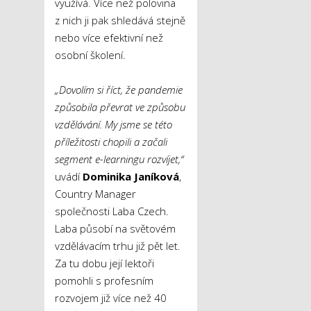
využívá. Více než polovina
z nich ji pak shledává stejně
nebo více efektivní než
osobní školení.
„Dovolím si říct, že pandemie
způsobila převrat ve způsobu
vzdělávání. My jsme se této
příležitosti chopili a začali
segment e-learningu rozvíjet,“
uvádí
Dominika Janíková
,
Country Manager
společnosti Laba Czech.
Laba působí na světovém
vzdělávacím trhu již pět let.
Za tu dobu její lektoři
pomohli s profesním
rozvojem již více než 40