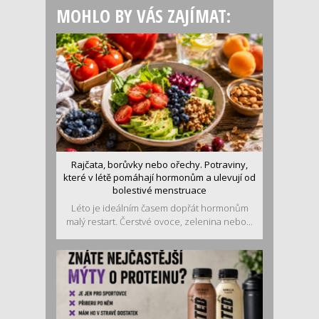
MOHLO BY VÁS ZAJÍMAT:
Rajčata, borůvky nebo ořechy. Potraviny,
které v létě pomáhají hormonům a ulevují od
bolestivé menstruace
Léto je ideálním časem dopřát hormonům
malý restart. Čerstvé ovoce, zelenina nebo...