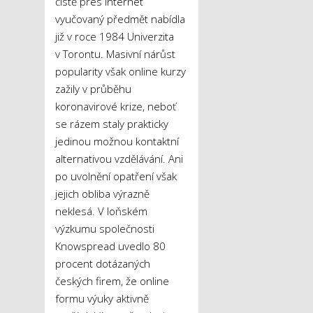
čistě přes internet
vyučovaný předmět nabídla
již v roce 1984 Univerzita
v Torontu. Masivní nárůst
popularity však online kurzy
zažily v průběhu
koronavirové krize, neboť
se rázem staly prakticky
jedinou možnou kontaktní
alternativou vzdělávání. Ani
po uvolnění opatření však
jejich obliba výrazně
neklesá. V loňském
výzkumu společnosti
Knowspread uvedlo 80
procent dotázaných
českých firem, že online
formu výuky aktivně