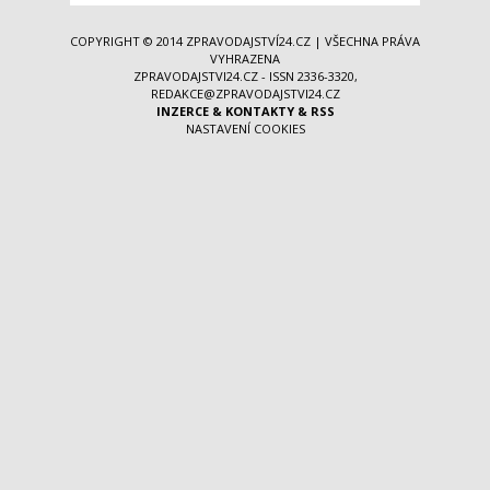
COPYRIGHT © 2014
ZPRAVODAJSTVÍ24.CZ
| VŠECHNA PRÁVA
VYHRAZENA
ZPRAVODAJSTVI24.CZ - ISSN 2336-3320,
REDAKCE@ZPRAVODAJSTVI24.CZ
INZERCE
&
KONTAKTY
&
RSS
NASTAVENÍ COOKIES