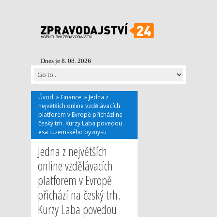
Dnes je 8. 08. 2026
Úvod
»
Finance
»
Jedna z
největších online vzdělávacích
platforem v Evropě přichází na
český trh. Kurzy Laba povedou
esa tuzemského byznysu
Jedna z největších
online vzdělávacích
platforem v Evropě
přichází na český trh.
Kurzy Laba povedou