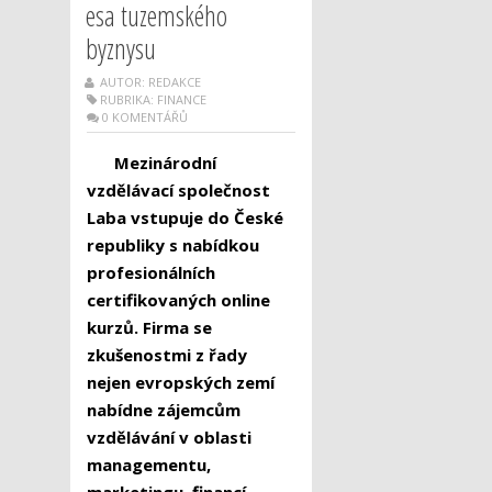
esa tuzemského
byznysu
AUTOR: REDAKCE
RUBRIKA:
FINANCE
0 KOMENTÁŘŮ
Mezinárodní
vzdělávací společnost
Laba vstupuje do České
republiky s nabídkou
profesionálních
certifikovaných online
kurzů. Firma se
zkušenostmi z řady
nejen evropských zemí
nabídne zájemcům
vzdělávání v oblasti
managementu,
marketingu, financí,