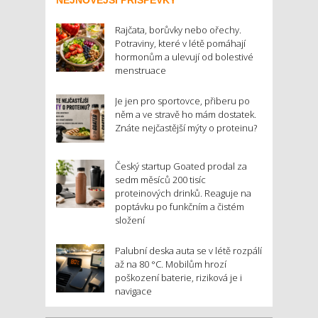
Rajčata, borůvky nebo ořechy.
Potraviny, které v létě pomáhají
hormonům a ulevují od bolestivé
menstruace
Je jen pro sportovce, přiberu po
něm a ve stravě ho mám dostatek.
Znáte nejčastější mýty o proteinu?
Český startup Goated prodal za
sedm měsíců 200 tisíc
proteinových drinků. Reaguje na
poptávku po funkčním a čistém
složení
Palubní deska auta se v létě rozpálí
až na 80 °C. Mobilům hrozí
poškození baterie, riziková je i
navigace