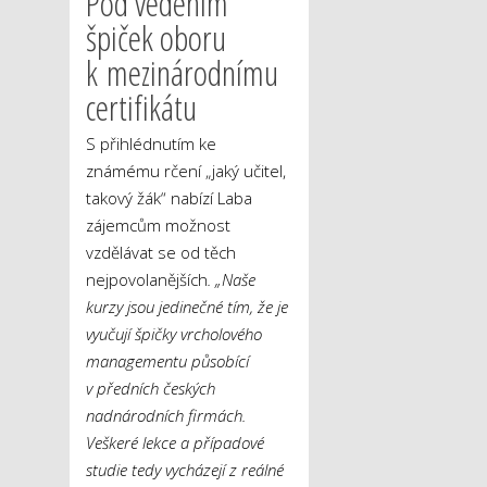
Pod vedením
špiček oboru
k mezinárodnímu
certifikátu
S přihlédnutím ke
známému rčení „jaký učitel,
takový žák“ nabízí Laba
zájemcům možnost
vzdělávat se od těch
nejpovolanějších
. „Naše
kurzy jsou jedinečné tím, že je
vyučují špičky vrcholového
managementu působící
v předních českých
nadnárodních firmách.
Veškeré lekce a případové
studie tedy vycházejí z reálné