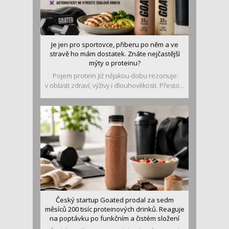
Je jen pro sportovce, přiberu po něm a ve
stravě ho mám dostatek. Znáte nejčastější
mýty o proteinu?
Pojem protein již nějakou dobu rezonuje
v oblasti zdraví, výživy i dlouhověkosti. Přesto...
Český startup Goated prodal za sedm
měsíců 200 tisíc proteinových drinků. Reaguje
na poptávku po funkčním a čistém složení