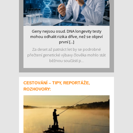
Geny nejsou osud. DNA longevity testy
mohou odhalit rizika dříve, než se objeví
první [...]
Za deset až patnáct let by se podrobné
přečtení genetické výbavy člověka mohlo stát
běžnou součástí p...
CESTOVÁNÍ – TIPY, REPORTÁŽE,
ROZHOVORY: