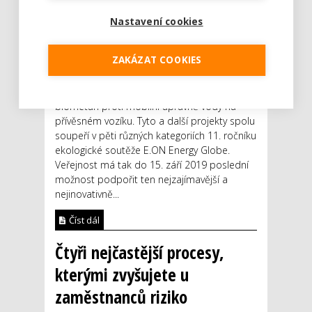
Nastavení cookies
ZAKÁZAT COOKIES
Mikolajice versus Vsetín. Autobus na
biometan proti mobilní úpravně vody na
přívěsném vozíku. Tyto a další projekty spolu
soupeří v pěti různých kategoriích 11. ročníku
ekologické soutěže E.ON Energy Globe.
Veřejnost má tak do 15. září 2019 poslední
možnost podpořit ten nejzajímavější a
nejinovativně...
Číst dál
Čtyři nejčastější procesy,
kterými zvyšujete u
zaměstnanců riziko