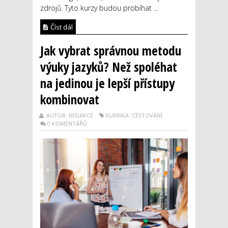
zdrojů. Tyto kurzy budou probíhat ...
Číst dál
Jak vybrat správnou metodu
výuky jazyků? Než spoléhat
na jedinou je lepší přístupy
kombinovat
AUTOR: REDAKCE
RUBRIKA: CESTOVÁNÍ
0 KOMENTÁŘŮ