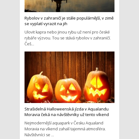
Rybolov v zahraničí je stále populárnější, v zimě
se vyplatí vyrazit na jih
Ulovit kapra nebo jinou rybu už není pro české
rybáře výzvou. Tou se stává rybolov v zahraničí.
Češ...
Strašidelná Halloweenská jízda v Aqualandu
Moravia čeká na návštěvníky už tento víkend
Nejmodernější aquapark v Česku Aqualand
Moravia na víkend zahalí tajemná atmosféra.
Návštěvníci se ...