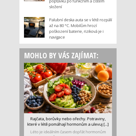
poptávku po funkčním a čistém
složení
Palubní deska auta se v létě rozpálí
až na 80 °C. Mobilům hrozí
poškození baterie, riziková je i
navigace
MOHLO BY VÁS ZAJÍMAT:
Rajčata, borůvky nebo ořechy. Potraviny,
které v létě pomáhají hormonům a ulevuj [...]
Léto je ideálním časem dopřát hormonům