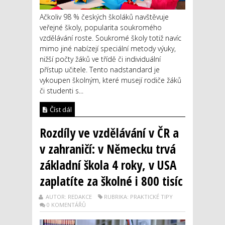
Ačkoliv 98 % českých školáků navštěvuje
veřejné školy, popularita soukromého
vzdělávání roste. Soukromé školy totiž navíc
mimo jiné nabízejí speciální metody výuky,
nižší počty žáků ve třídě či individuální
přístup učitele. Tento nadstandard je
vykoupen školným, které musejí rodiče žáků
či studenti s...
Číst dál
Rozdíly ve vzdělávání v ČR a
v zahraničí: v Německu trvá
základní škola 4 roky, v USA
zaplatíte za školné i 800 tisíc
AUTOR: REDAKCE
RUBRIKA: PRAKTICKÉ TIPY
0 KOMENTÁŘŮ