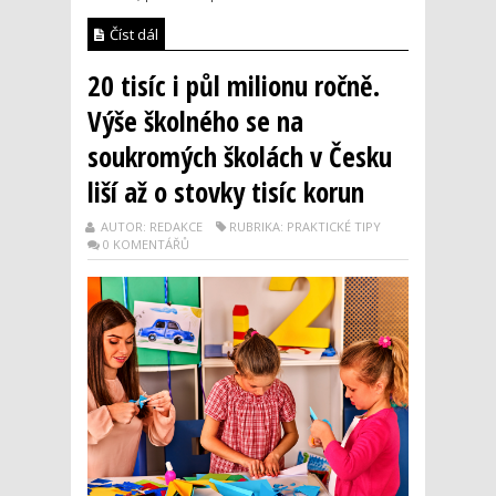
Číst dál
20 tisíc i půl milionu ročně.
Výše školného se na
soukromých školách v Česku
liší až o stovky tisíc korun
AUTOR: REDAKCE
RUBRIKA: PRAKTICKÉ TIPY
0 KOMENTÁŘŮ