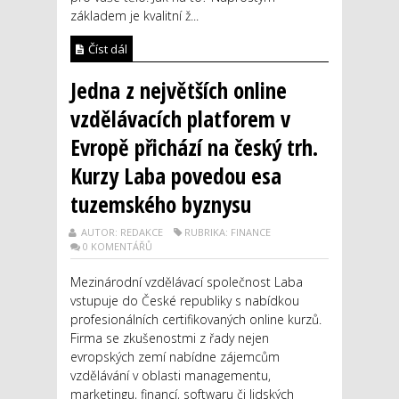
základem je kvalitní ž...
Číst dál
Jedna z největších online
vzdělávacích platforem v
Evropě přichází na český trh.
Kurzy Laba povedou esa
tuzemského byznysu
AUTOR: REDAKCE
RUBRIKA: FINANCE
0 KOMENTÁŘŮ
Mezinárodní vzdělávací společnost Laba
vstupuje do České republiky s nabídkou
profesionálních certifikovaných online kurzů.
Firma se zkušenostmi z řady nejen
evropských zemí nabídne zájemcům
vzdělávání v oblasti managementu,
marketingu, financí, softwaru či lidských