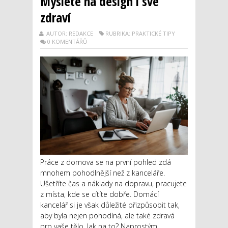
Myslete na design i své
zdraví
AUTOR: REDAKCE
RUBRIKA: PRAKTICKÉ TIPY
0 KOMENTÁŘŮ
Práce z domova se na první pohled zdá
mnohem pohodlnější než z kanceláře.
Ušetříte čas a náklady na dopravu, pracujete
z místa, kde se cítíte dobře. Domácí
kancelář si je však důležité přizpůsobit tak,
aby byla nejen pohodlná, ale také zdravá
pro vaše tělo. Jak na to? Naprostým