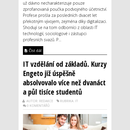
už dávno necharakterizuje pouze
zprofanovaná poučka podvojného účetnictví.
Profese prošla za posledních dvacet let
překotným vývojem, zejména díky digitalizaci.
Shodují se na tom odborníci z oblasti IT
technologií, sociologové i zástupci
profesních svazů. P...
Číst dál
IT vzdělání od základů. Kurzy
Engeto již úspěšně
absolvovalo více než dvanáct
a půl tisíce studentů
AUTOR: REDAKCE
RUBRIKA: IT
0 KOMENTÁŘŮ