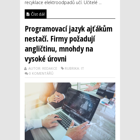
recyklace elektroodpadů učí. Učitelé ...
Číst dál
Programovací jazyk ajťákům
nestačí. Firmy požadují
angličtinu, mnohdy na
vysoké úrovni
AUTOR: REDAKCE
RUBRIKA: IT
0 KOMENTÁŘŮ