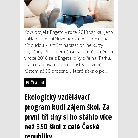
Když projekt Engeto v roce 2013 vznikal, jeho
zakladatelé chtěli vybudovat platformu, na
níž budou klientům nabízet online kurzy
angličtiny. Postupem času se záměr změnil a
v roce 2016 se z Engeta, díky díře na IT trhu,
stala etablovaná společnost s meziročním
růstem až 30 procent, u které získalo po...
Číst dál
Ekologický vzdělávací
program budí zájem škol. Za
první tři dny si ho stáhlo více
než 350 škol z celé České
republiky