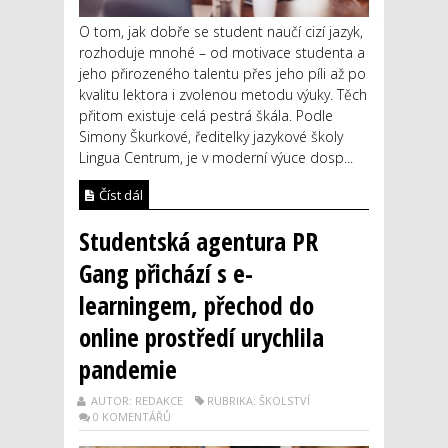
O tom, jak dobře se student naučí cizí jazyk,
rozhoduje mnohé – od motivace studenta a
jeho přirozeného talentu přes jeho píli až po
kvalitu lektora i zvolenou metodu výuky. Těch
přitom existuje celá pestrá škála. Podle
Simony Škurkové, ředitelky jazykové školy
Lingua Centrum, je v moderní výuce dosp...
Číst dál
Studentská agentura PR
Gang přichází s e-
learningem, přechod do
online prostředí urychlila
pandemie
AUTOR: REDAKCE
RUBRIKA: ŠKOLSTVÍ
0 KOMENTÁŘŮ