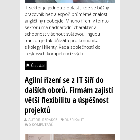
IT sektor je jednou z oblastí, kde se běžný
pracovník bez alespoň průměrné znalosti
angličtiny neobejde. Mnoho firem v tomto
sektoru má nadnárodní charakter a
schopnost vládnout světovou linguou
francou je tak důležitá pro komunikaci
s kolegy i klienty. Řada společností do
jazykových kompetencí svých...
Číst dál
Agilní řízení se z IT šíří do
dalších oborů. Firmám zajistí
větší flexibilitu a úspěšnost
projektů
AUTOR: REDAKCE
RUBRIKA: IT
0 KOMENTÁŘŮ