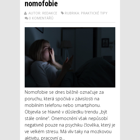
nomofobie
AUTOR: REDAKCE
RUBRIKA: PRAKTICKÉ TIPY
0 KOMENTÁŘŮ
Nomofobie se dnes běžně označuje za
poruchu, která spočívá v závislosti na
mobilním telefonu nebo smartphonu.
Objevila se hlavně v důsledku trendu „být
stále online“. Onemocnění však nepůsobí
negativně pouze na psychiku člověka, který je
ve velkém stresu. Má vliv taky na mozkovou
aktivitu, pracovní p...