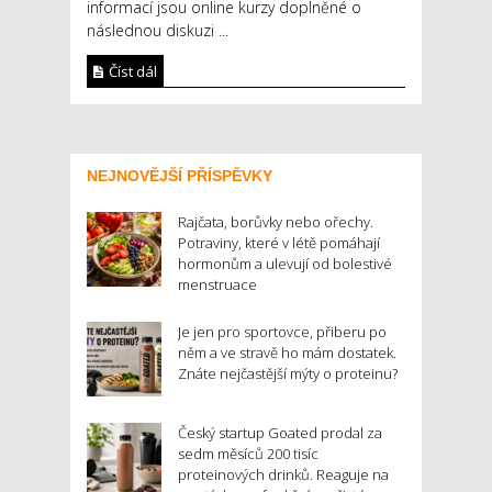
informací jsou online kurzy doplněné o
následnou diskuzi ...
Číst dál
NEJNOVĚJŠÍ PŘÍSPĚVKY
Rajčata, borůvky nebo ořechy.
Potraviny, které v létě pomáhají
hormonům a ulevují od bolestivé
menstruace
Je jen pro sportovce, přiberu po
něm a ve stravě ho mám dostatek.
Znáte nejčastější mýty o proteinu?
Český startup Goated prodal za
sedm měsíců 200 tisíc
proteinových drinků. Reaguje na