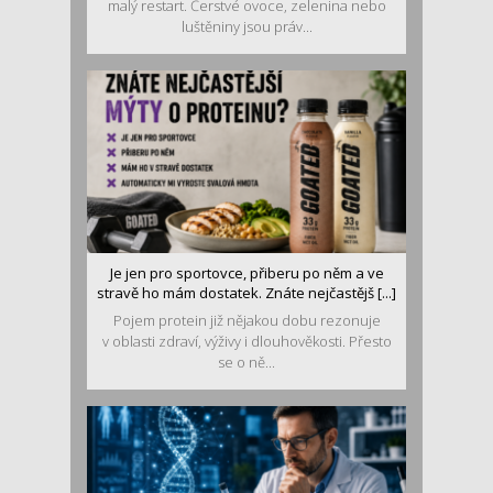
malý restart. Čerstvé ovoce, zelenina nebo
luštěniny jsou práv...
Je jen pro sportovce, přiberu po něm a ve
stravě ho mám dostatek. Znáte nejčastějš [...]
Pojem protein již nějakou dobu rezonuje
v oblasti zdraví, výživy i dlouhověkosti. Přesto
se o ně...