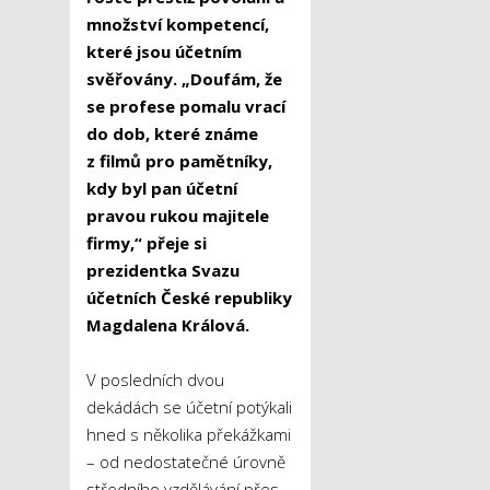
množství kompetencí,
které jsou účetním
svěřovány. „Doufám, že
se profese pomalu vrací
do dob, které známe
z filmů pro pamětníky,
kdy byl pan účetní
pravou rukou majitele
firmy,“ přeje si
prezidentka Svazu
účetních České republiky
Magdalena Králová.
V posledních dvou
dekádách se účetní potýkali
hned s několika překážkami
– od nedostatečné úrovně
středního vzdělávání přes