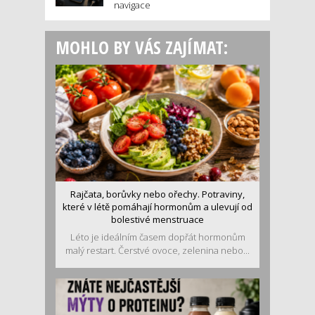
navigace
MOHLO BY VÁS ZAJÍMAT:
Rajčata, borůvky nebo ořechy. Potraviny,
které v létě pomáhají hormonům a ulevují od
bolestivé menstruace
Léto je ideálním časem dopřát hormonům
malý restart. Čerstvé ovoce, zelenina nebo...