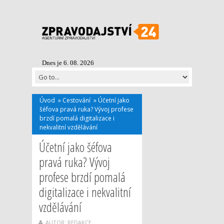
Dnes je 6. 08. 2026
Úvod
»
Cestování
»
Účetní jako
šéfova pravá ruka? Vývoj profese
brzdí pomalá digitalizace i
nekvalitní vzdělávání
Účetní jako šéfova
pravá ruka? Vývoj
profese brzdí pomalá
digitalizace i nekvalitní
vzdělávání
AUTOR: REDAKCE