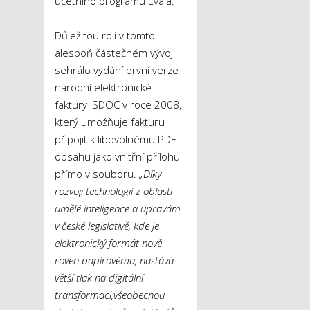
účetního programu Evala.
Důležitou roli v tomto
alespoň částečném vývoji
sehrálo vydání první verze
národní elektronické
faktury ISDOC v roce 2008,
který umožňuje fakturu
připojit k libovolnému PDF
obsahu jako vnitřní přílohu
přímo v souboru.
„
D
íky
rozvoji
technologií z oblasti
umělé inteligence a
úpravám
v české legislativě
,
kde je
elektronický formát nově
roven papírovému
,
nastává
větší tlak na digitální
transformaci
,
všeobecnou