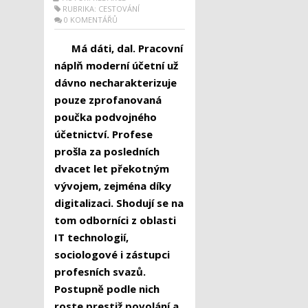
RUBRIKA:
CESTOVÁNÍ
0 KOMENTÁŘŮ
Má dáti, dal. Pracovní
náplň moderní účetní už
dávno necharakterizuje
pouze zprofanovaná
poučka podvojného
účetnictví. Profese
prošla za posledních
dvacet let překotným
vývojem, zejména díky
digitalizaci. Shodují se na
tom odborníci z oblasti
IT technologií,
sociologové i zástupci
profesních svazů.
Postupně podle nich
roste prestiž povolání a