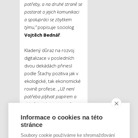
potřeby, a na druhé straně se
postarat o jejich komunikaci
a spolupráci se zbytkem
týmu,”
popisuje sociolog
Vojtěch Bednář
.
Kladený důraz na rozvoj
digitalizace v posledních
dvou dekádách přinesl
podle Štachy pozitiva jak v
ekologické, tak ekonomické
rovině profese.
„
Už není
potřeba plýtvat papírem a
tiskařskou barvou na něco
,
co
lze uložit na harddisk.
Informace o cookies na této
Každopádně digitalizace je
stránce
dneska pořád ještě relativně
na počátku a počet čistě
Soubory cookie používáme ke shromažďování