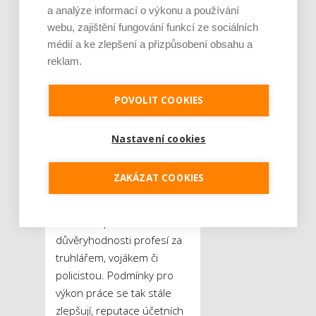
digitálních účetních kanceláří
a analýze informací o výkonu a používání
webu, zajištění fungování funkcí ze sociálních
je rozhodně nižší
než
těch
médií a ke zlepšení a přizpůsobení obsahu a
konzervativních s papírovými
reklam.
šanony,“
podotýká odborník
v oblasti informačních
technologií.
POVOLIT COOKIES
I přes pozitivní vývoj v
Nastavení cookies
segmentu účetnictví se
tohle povolání v posledním
ZAKÁZAT COOKIES
průzkumu Centra pro
výzkum veřejného mínění
umístilo v polovině žebříčku
důvěryhodnosti profesí za
truhlářem, vojákem či
policistou. Podmínky pro
výkon práce se tak stále
zlepšují, reputace účetních