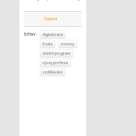
Tweet
digitalizace
ŠTÍTKY :
Evala
osnovy
účetní program
vývoj profese
vzdělávání