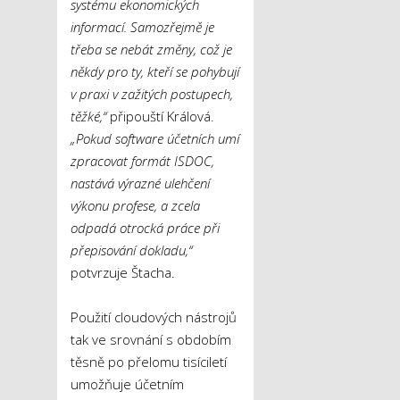
systému ekonomických
informací. Samozřejmě je
třeba se nebát změny, což je
někdy pro ty, kteří se pohybují
v praxi v zažitých postupech,
těžké,“
připouští Králová.
„
Pokud software
účetních
umí
zpracovat formát ISDOC
,
nastává výrazné ulehčení
výkonu profese, a
zcela
odpadá otrocká práce při
přepisování dokladu
,“
potvrzuje Štacha.
Použití cloudových nástrojů
tak ve srovnání s obdobím
těsně po přelomu tisíciletí
umožňuje účetním