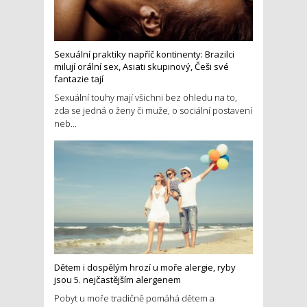
Sexuální praktiky napříč kontinenty: Brazilci
milují orální sex, Asiati skupinový, Češi své
fantazie tají
Sexuální touhy mají všichni bez ohledu na to,
zda se jedná o ženy či muže, o sociální postavení
neb...
Dětem i dospělým hrozí u moře alergie, ryby
jsou 5. nejčastějším alergenem
Pobyt u moře tradičně pomáhá dětem a