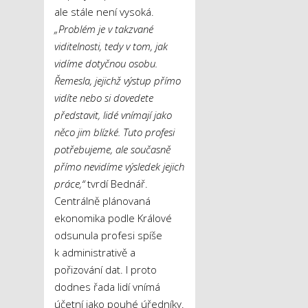
ale stále není vysoká.
„Problém je v takzvané
viditelnosti, tedy v tom, jak
vidíme dotyčnou osobu.
Řemesla, jejichž výstup přímo
vidíte nebo si dovedete
představit, lidé vnímají jako
něco jim blízké. Tuto profesi
potřebujeme, ale současně
přímo nevidíme výsledek jejich
práce,“
tvrdí Bednář.
Centrálně plánovaná
ekonomika podle Králové
odsunula profesi spíše
k administrativě a
pořizování dat. I proto
dodnes řada lidí vnímá
účetní jako pouhé úředníky.