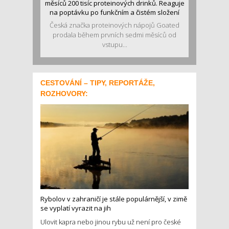
měsíců 200 tisíc proteinových drinků. Reaguje
na poptávku po funkčním a čistém složení
Česká značka proteinových nápojů Goated
prodala během prvních sedmi měsíců od
vstupu...
CESTOVÁNÍ – TIPY, REPORTÁŽE,
ROZHOVORY:
Rybolov v zahraničí je stále populárnější, v zimě
se vyplatí vyrazit na jih
Ulovit kapra nebo jinou rybu už není pro české