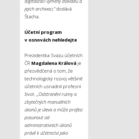
digitalizaci výměny dokladů a
jejich archivaci
,“
dodává
Štacha.
Účetní program
v osnovách nehledejte
Prezidentka Svazu účetních
ČR
Magdalena Králová
je
přesvědčená o tom, že
technologický rozvoj většině
účetních usnadnil profesní
život.
„Odstranění rutiny a
zbytečných manuálních
úkonů je úleva a může profesi
posunout od
administrativních úkonů
právě k účetnictví jako