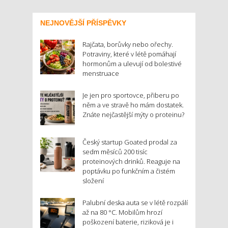
NEJNOVĚJŠÍ PŘÍSPĚVKY
Rajčata, borůvky nebo ořechy.
Potraviny, které v létě pomáhají
hormonům a ulevují od bolestivé
menstruace
Je jen pro sportovce, přiberu po
něm a ve stravě ho mám dostatek.
Znáte nejčastější mýty o proteinu?
Český startup Goated prodal za
sedm měsíců 200 tisíc
proteinových drinků. Reaguje na
poptávku po funkčním a čistém
složení
Palubní deska auta se v létě rozpálí
až na 80 °C. Mobilům hrozí
poškození baterie, riziková je i