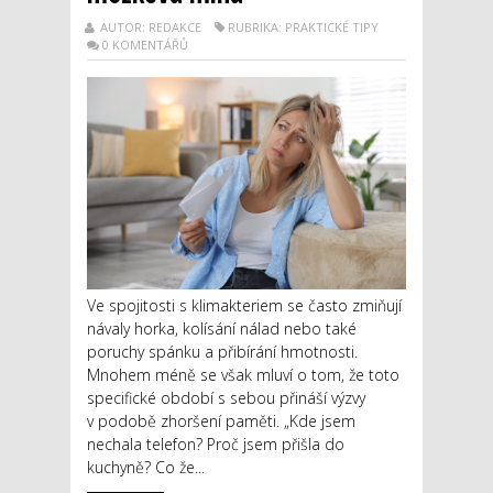
AUTOR: REDAKCE
RUBRIKA: PRAKTICKÉ TIPY
0 KOMENTÁŘŮ
Ve spojitosti s klimakteriem se často zmiňují
návaly horka, kolísání nálad nebo také
poruchy spánku a přibírání hmotnosti.
Mnohem méně se však mluví o tom, že toto
specifické období s sebou přináší výzvy
v podobě zhoršení paměti. „Kde jsem
nechala telefon? Proč jsem přišla do
kuchyně? Co že...