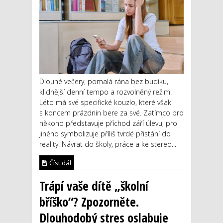
Dlouhé večery, pomalá rána bez budíku,
klidnější denní tempo a rozvolněný režim.
Léto má své specifické kouzlo, které však
s koncem prázdnin bere za své. Zatímco pro
někoho představuje příchod září úlevu, pro
jiného symbolizuje příliš tvrdé přistání do
reality. Návrat do školy, práce a ke stereo...
Číst dál
Trápí vaše dítě „školní
bříško“? Zpozorněte.
Dlouhodobý stres oslabuje