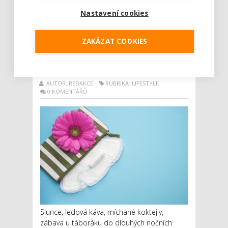
Číst dál
Nastavení cookies
Horko, koktejly a dlouhé
ZAKÁZAT COOKIES
ponocování: víte, co vše
v létě zamává s menstruací?
AUTOR: REDAKCE
RUBRIKA: LIFESTYLE
0 KOMENTÁŘŮ
Slunce, ledová káva, míchané koktejly,
zábava u táboráku do dlouhých nočních