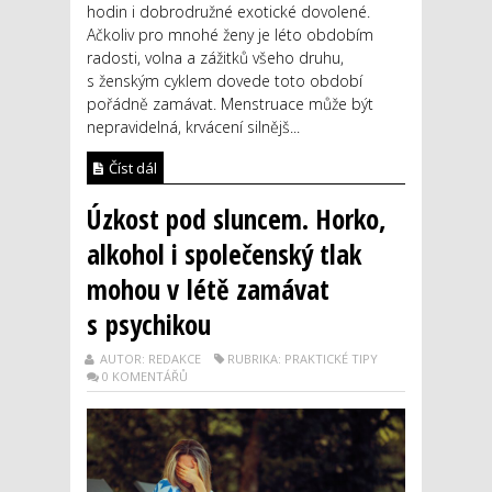
hodin i dobrodružné exotické dovolené.
Ačkoliv pro mnohé ženy je léto obdobím
radosti, volna a zážitků všeho druhu,
s ženským cyklem dovede toto období
pořádně zamávat. Menstruace může být
nepravidelná, krvácení silnějš...
Číst dál
Úzkost pod sluncem. Horko,
alkohol i společenský tlak
mohou v létě zamávat
s psychikou
AUTOR: REDAKCE
RUBRIKA: PRAKTICKÉ TIPY
0 KOMENTÁŘŮ