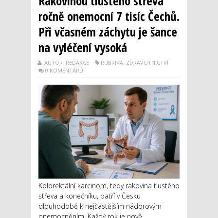
Rakovinou tlustého střeva
ročně onemocní 7 tisíc Čechů.
Při včasném záchytu je šance
na vyléčení vysoká
AUTOR: REDAKCE
RUBRIKA: ZDRAVOTNICTVÍ
0 KOMENTÁŘŮ
Kolorektální karcinom, tedy rakovina tlustého
střeva a konečníku, patří v Česku
dlouhodobě k nejčastějším nádorovým
onemocněním. Každý rok je nově