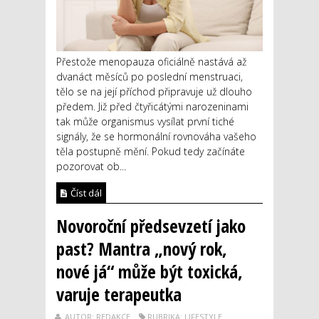
Přestože menopauza oficiálně nastává až
dvanáct měsíců po poslední menstruaci,
tělo se na její příchod připravuje už dlouho
předem. Již před čtyřicátými narozeninami
tak může organismus vysílat první tiché
signály, že se hormonální rovnováha vašeho
těla postupně mění. Pokud tedy začínáte
pozorovat ob...
Číst dál
Novoroční předsevzetí jako
past? Mantra „nový rok,
nové já“ může být toxická,
varuje terapeutka
AUTOR: REDAKCE
RUBRIKA: LIFESTYLE