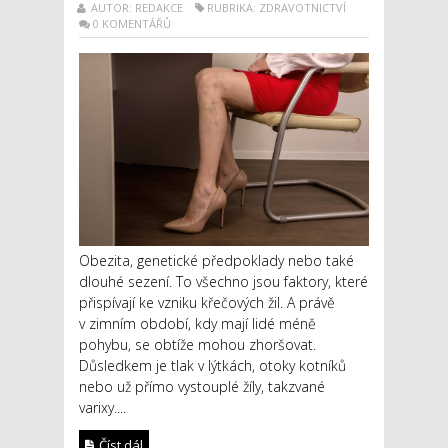
AUTOR: REDAKCE
RUBRIKA: ZDRAVOTNICTVÍ
0 KOMENTÁŘŮ
Obezita, genetické předpoklady nebo také
dlouhé sezení. To všechno jsou faktory, které
přispívají ke vzniku křečových žil. A právě
v zimním období, kdy mají lidé méně
pohybu, se obtíže mohou zhoršovat.
Důsledkem je tlak v lýtkách, otoky kotníků
nebo už přímo vystouplé žíly, takzvané
varixy....
Číst dál