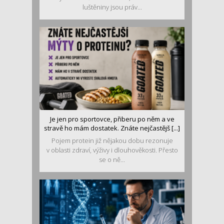
luštěniny jsou práv...
Je jen pro sportovce, přiberu po něm a ve
stravě ho mám dostatek. Znáte nejčastějš [...]
Pojem protein již nějakou dobu rezonuje
v oblasti zdraví, výživy i dlouhověkosti. Přesto
se o ně...