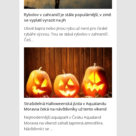
Rybolov v zahraničí je stále populárnější, v zimě
se vyplatí vyrazit na jih
Ulovit kapra nebo jinou rybu už není pro české
rybáře výzvou. Tou se stává rybolov v zahraničí.
Češ...
Strašidelná Halloweenská jízda v Aqualandu
Moravia čeká na návštěvníky už tento víkend
Nejmodernější aquapark v Česku Aqualand
Moravia na víkend zahalí tajemná atmosféra.
Návštěvníci se ...