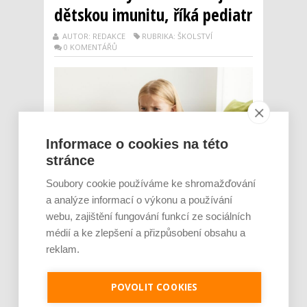
dětskou imunitu, říká pediatr
AUTOR: REDAKCE
RUBRIKA: ŠKOLSTVÍ
0 KOMENTÁŘŮ
Informace o cookies na této
stránce
Soubory cookie používáme ke shromažďování
a analýze informací o výkonu a používání
Zářijový návrat do školních lavic s sebou
webu, zajištění fungování funkcí ze sociálních
přináší nejen opětovné setkání se spolužáky
médií a ke zlepšení a přizpůsobení obsahu a
a nové učebnice, ale také rýmy, virózy nebo
reklam.
angíny. Může za to jak pobyt ve větší skupině
dětí, tak také stres z odlišného denního
režimu, z kolektivu a nových povinností.
POVOLIT COOKIES
Dlouhodobý tlak a oslabená imunit...