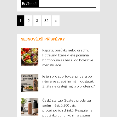
Číst dál
1
2
3
32
»
NEJNOVĚJŠÍ PŘÍSPĚVKY
Rajčata, borůvky nebo ořechy.
Potraviny, které v létě pomáhají
hormonům a ulevují od bolestivé
menstruace
Je jen pro sportovce, přiberu po
něm a ve stravě ho mám dostatek.
Znáte nejčastější mýty o proteinu?
Český startup Goated prodal za
sedm měsíců 200 tisíc
proteinových drinků. Reaguje na
poptávku po funkčním a čistém