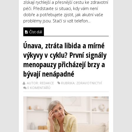
získají rychlejší a přesnější cestu ke zdravotní
péči. Představte si situaci, kdy vám není
dobře a potřebujete zjistit, jak akutní vaše
problémy jsou. Stačí si vzít telefon...
Číst dál
Únava, ztráta libida a mírné
výkyvy v cyklu? První signály
menopauzy přicházejí brzy a
bývají nenápadné
AUTOR: REDAKCE
RUBRIKA: ZDRAVOTNICTVÍ
0 KOMENTÁŘŮ