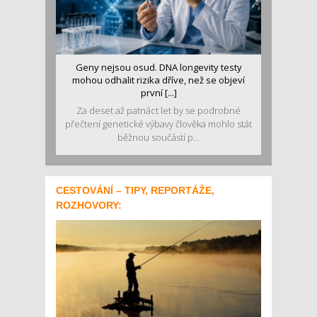
Geny nejsou osud. DNA longevity testy
mohou odhalit rizika dříve, než se objeví
první [...]
Za deset až patnáct let by se podrobné
přečtení genetické výbavy člověka mohlo stát
běžnou součástí p...
CESTOVÁNÍ – TIPY, REPORTÁŽE,
ROZHOVORY: