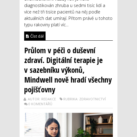
diagnostikován zhruba u sedmi tisíc lidí a
více než tři tisíce pacientů na něj podle
aktuálních dat umírají. Přitom právě u tohoto
typu rakoviny platí víc...
Číst dál
Průlom v péči o duševní
zdraví. Digitální terapie je
v sazebníku výkonů,
Mindwell nově hradí všechny
pojišťovny
AUTOR: REDAKCE
RUBRIKA: ZDRAVOTNICTVÍ
0 KOMENTÁŘŮ