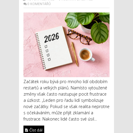
0 KOMENTÁŘŮ
Začátek roku bývá pro mnoho lidí obdobím
restartů a velkých plánů. Namísto vytoužené
změny však často nastupuje pocit frustrace
a úzkost. „Leden pro řadu lidí symbolizuje
nové začátky. Pokud se však realita neprotne
s očekáváním, může přijít zklamání a
frustrace. Nakonec lidé často své úsil...
Číst dál