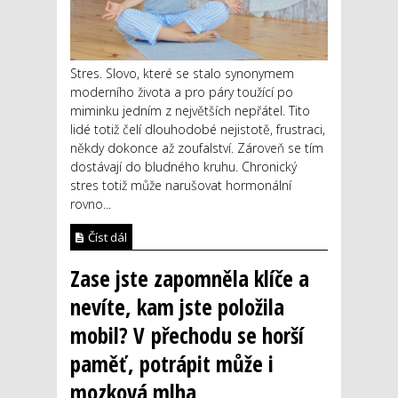
Stres. Slovo, které se stalo synonymem
moderního života a pro páry toužící po
miminku jedním z největších nepřátel. Tito
lidé totiž čelí dlouhodobé nejistotě, frustraci,
někdy dokonce až zoufalství. Zároveň se tím
dostávají do bludného kruhu. Chronický
stres totiž může narušovat hormonální
rovno...
Číst dál
Zase jste zapomněla klíče a
nevíte, kam jste položila
mobil? V přechodu se horší
paměť, potrápit může i
mozková mlha