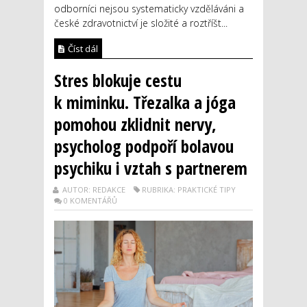
odborníci nejsou systematicky vzděláváni a
české zdravotnictví je složité a roztříšt...
Číst dál
Stres blokuje cestu
k miminku. Třezalka a jóga
pomohou zklidnit nervy,
psycholog podpoří bolavou
psychiku i vztah s partnerem
AUTOR: REDAKCE
RUBRIKA: PRAKTICKÉ TIPY
0 KOMENTÁŘŮ