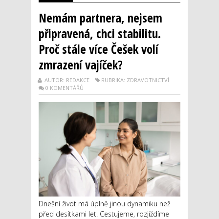
Nemám partnera, nejsem
připravená, chci stabilitu.
Proč stále více Češek volí
zmrazení vajíček?
AUTOR: REDAKCE
RUBRIKA: ZDRAVOTNICTVÍ
0 KOMENTÁŘŮ
Dnešní život má úplně jinou dynamiku než
před desítkami let. Cestujeme, rozjíždíme