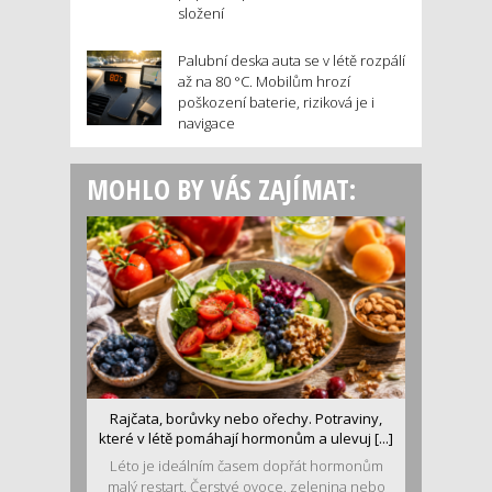
složení
Palubní deska auta se v létě rozpálí
až na 80 °C. Mobilům hrozí
poškození baterie, riziková je i
navigace
MOHLO BY VÁS ZAJÍMAT:
Rajčata, borůvky nebo ořechy. Potraviny,
které v létě pomáhají hormonům a ulevuj [...]
Léto je ideálním časem dopřát hormonům
malý restart. Čerstvé ovoce, zelenina nebo