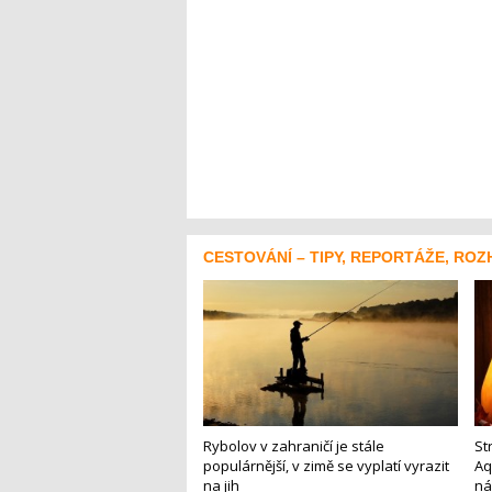
CESTOVÁNÍ – TIPY, REPORTÁŽE, ROZ
Rybolov v zahraničí je stále
St
populárnější, v zimě se vyplatí vyrazit
Aq
na jih
ná