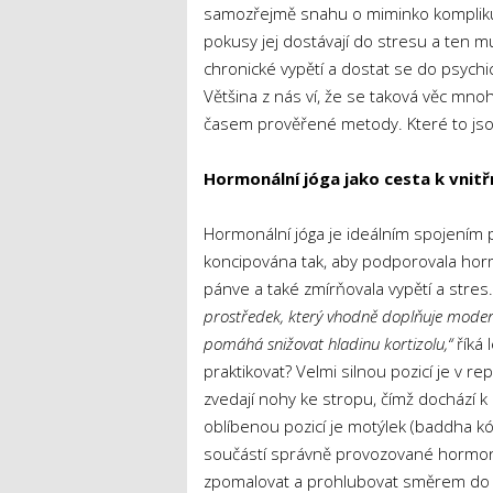
samozřejmě snahu o miminko kompliku
pokusy jej dostávají do stresu a ten 
chronické vypětí a dostat se do psychi
Většina z nás ví, že se taková věc mno
časem prověřené metody. Které to js
Hormonální jóga jako cesta k vnitř
Hormonální jóga je ideálním spojením po
koncipována tak, aby podporovala hormo
pánve a také zmírňovala vypětí a stres
prostředek, který vhodně doplňuje moderní
pomáhá snižovat hladinu kortizolu,“
říká 
praktikovat? Velmi silnou pozicí je v rep
zvedají nohy ke stropu, čímž dochází k
oblíbenou pozicí je motýlek (baddha kó
součástí správně provozované hormonál
zpomalovat a prohlubovat směrem do b