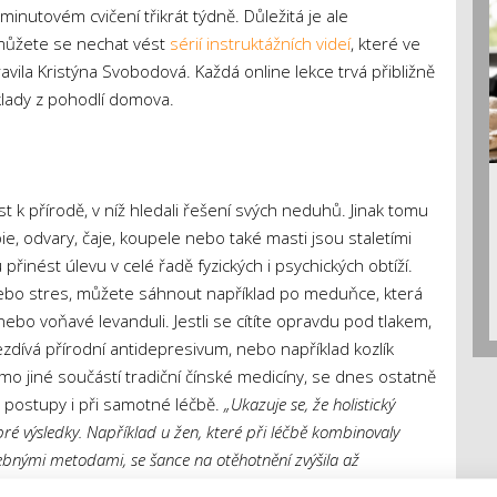
iminutovém cvičení třikrát týdně. Důležitá je ale
 můžete se nechat vést
sérií instruktážních videí
, které ve
vila Kristýna Svobodová. Každá online lekce trvá přibližně
áklady z pohodlí domova.
t k přírodě, v níž hledali řešení svých neduhů. Jinak tomu
e, odvary, čaje, koupele nebo také masti jsou staletími
inést úlevu v celé řadě fyzických i psychických obtíží.
 nebo stres, můžete sáhnout například po meduňce, která
bo voňavé levanduli. Jestli se cítíte opravdu pod tlakem,
řezdívá přírodní antidepresivum, nebo například kozlík
imo jiné součástí tradiční čínské medicíny, se dnes ostatně
 postupy i při samotné léčbě.
„Ukazuje se, že holistický
ré výsledky. Například u žen, které při léčbě kombinovaly
ebnými metodami, se šance na otěhotnění zvýšila až
te si proto levandulovou koupel, uvařte si každý večer