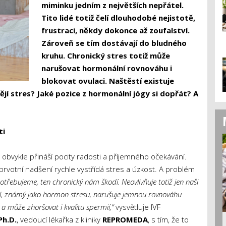
miminku jedním z největších nepřátel.
Tito lidé totiž čelí dlouhodobé nejistotě,
frustraci, někdy dokonce až zoufalství.
Zároveň se tím dostávají do bludného
kruhu. Chronický stres totiž může
narušovat hormonální rovnováhu i
blokovat ovulaci. Naštěstí existuje
ějí stres? Jaké pozice z hormonální jógy si dopřát? A
ti
 obvykle přináší pocity radosti a příjemného očekávání.
prvotní nadšení rychle vystřídá stres a úzkost. A problém
třebujeme, ten chronický nám škodí. Neovlivňuje totiž jen naši
zol, známý jako hormon stresu, narušuje jemnou rovnováhu
a může zhoršovat i kvalitu spermií,“
vysvětluje IVF
Ph.D.
, vedoucí lékařka z kliniky
REPROMEDA
, s tím, že to