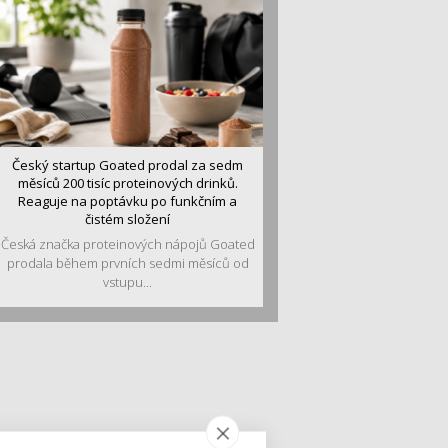
Český startup Goated prodal za sedm
měsíců 200 tisíc proteinových drinků.
Reaguje na poptávku po funkčním a
čistém složení
Česká značka proteinových nápojů Goated
prodala během prvních sedmi měsíců od
vstupu...