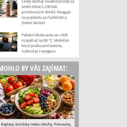
Český startup Goated prodal za
sedm měsíců 200 tisíc
proteinových drinků. Reaguje
na poptávku po funkčním a
čistém složení
Palubní deska auta se v létě
rozpálí až na 80 °C. Mobilům
hrozí poškození baterie,
riziková je i navigace
MOHLO BY VÁS ZAJÍMAT:
Rajčata, borůvky nebo ořechy. Potraviny,