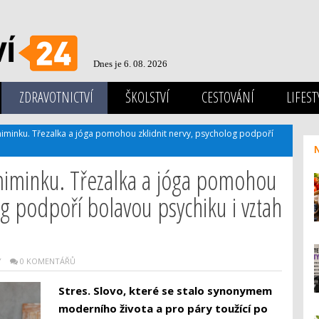
Dnes je 6. 08. 2026
ZDRAVOTNICTVÍ
ŠKOLSTVÍ
CESTOVÁNÍ
LIFEST
 miminku. Třezalka a jóga pomohou zklidnit nervy, psycholog podpoří
 miminku. Třezalka a jóga pomohou
og podpoří bolavou psychiku i vztah
Y
0 KOMENTÁŘŮ
Stres. Slovo, které se stalo synonymem
moderního života a pro páry toužící po