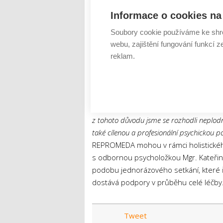
šálek meduňkového čaje a chvíli relaxuj
Informace o cookies na 
Soubory cookie používáme ke shr
Nezapomeňte na sebe a svůj vzta
webu, zajištění fungování funkcí z
reklam.
Když se sen o dítěti nedaří naplnit, můž
velmi snadné dostat se do spirály vin
jste na této cestě spolu. Sdílení em
neuvěřitelně léčivé.
„Podle výzkumů až 20
komplikace. Jedná se především o pocity 
z tohoto důvodu jsme se rozhodli neplo
také cílenou a profesionální psychickou p
REPROMEDA mohou v rámci holistického 
s odbornou psycholožkou Mgr. Kateřino
podobu jednorázového setkání, které ře
dostává podpory v průběhu celé léčby
Tweet