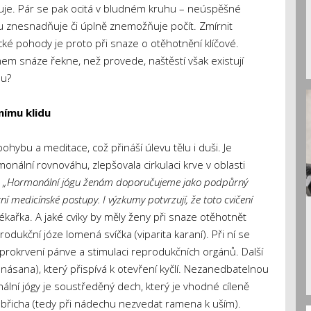
je. Pár se pak ocitá v bludném kruhu – neúspěšné
mu znesnadňuje či úplně znemožňuje počít. Zmírnit
cké pohody je proto při snaze o otěhotnění klíčové.
hem snáze řekne, než provede, naštěstí však existují
ou?
nímu klidu
hybu a meditace, což přináší úlevu tělu i duši. Je
nální rovnováhu, zlepšovala cirkulaci krve v oblasti
.
„Hormonální jógu ženám doporučujeme jako podpůrný
 medicínské postupy. I výzkumy potvrzují, že toto cvičení
lékařka. A jaké cviky by měly ženy při snaze otěhotnět
rodukční józe lomená svíčka (viparita karaní). Při ní se
 prokrvení pánve a stimulaci reprodukčních orgánů. Další
násana), který přispívá k otevření kyčlí. Nezanedbatelnou
ní jógy je soustředěný dech, který je vhodné cíleně
řicha (tedy při nádechu nezvedat ramena k uším).