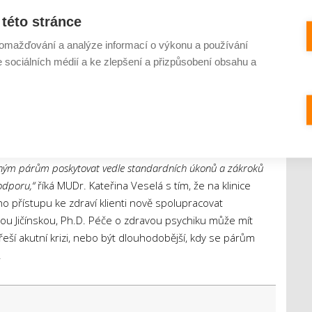
te.
této stránce
omažďování a analýze informací o výkonu a používání
h
e sociálních médií a ke zlepšení a přizpůsobení obsahu a
e to ovlivnit nejen vás samotné, ale také váš vztah. Je
y, frustrace a nedorozumění. Zkuste si připomenout, že
ocí, otevřená komunikace a vzájemná podpora mohou být
 procent párů, které se potýkají s neplodností, řeší psychické
beznaděje, úzkosti až deprese a také o partnerské problémy. I
dným párům poskytovat vedle standardních úkonů a zákroků
odporu,“
říká MUDr. Kateřina Veselá s tím, že na klinice
přístupu ke zdraví klienti nově spolupracovat
u Jičínskou, Ph.D. Péče o zdravou psychiku může mít
ší akutní krizi, nebo být dlouhodobější, kdy se párům
.