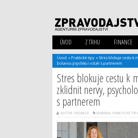
ÚVOD
Z TRHU
FINANCE
Úvod
»
Praktické tipy
»
Stres blokuje cestu k
bolavou psychiku i vztah s partnerem
Stres blokuje cestu k
zklidnit nervy, psychol
s partnerem
AUTOR: REDAKCE
RUBRIKA:
PRAKTICKÉ TIP