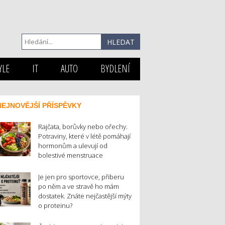
YLE
IT
AUTO
BYDLENÍ
NEJNOVĚJŠÍ PŘÍSPĚVKY
Rajčata, borůvky nebo ořechy.
Potraviny, které v létě pomáhají
hormonům a ulevují od
bolestivé menstruace
Je jen pro sportovce, přiberu
po něm a ve stravě ho mám
dostatek. Znáte nejčastější mýty
o proteinu?