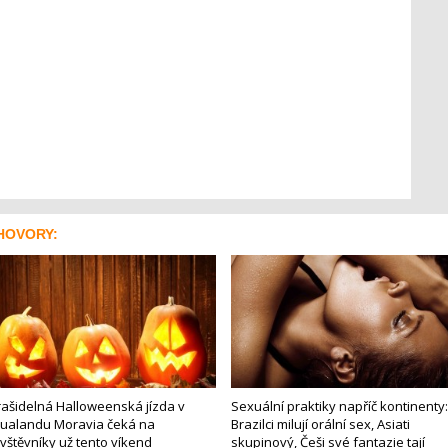
HOVORY:
rašidelná Halloweenská jízda v
Sexuální praktiky napříč kontinenty:
ualandu Moravia čeká na
Brazilci milují orální sex, Asiati
vštěvníky už tento víkend
skupinový, Češi své fantazie tají