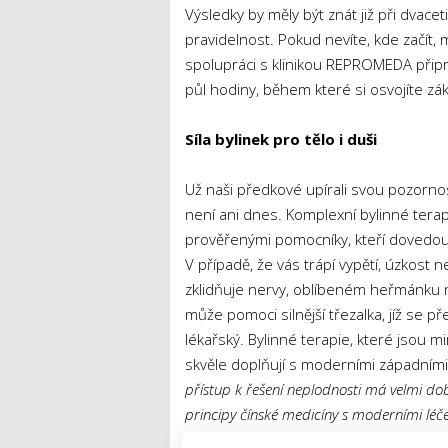
Výsledky by měly být znát již při dvacet
pravidelnost. Pokud nevíte, kde začít,
spolupráci s klinikou REPROMEDA připra
půl hodiny, během které si osvojíte z
Síla bylinek pro tělo i duši
Už naši předkové upírali svou pozornos
není ani dnes. Komplexní bylinné terapi
prověřenými pomocníky, kteří dovedou př
V případě, že vás trápí vypětí, úzkost
zklidňuje nervy, oblíbeném heřmánku ne
může pomoci silnější třezalka, jíž se p
lékařský. Bylinné terapie, které jsou m
skvěle doplňují s moderními západními
přístup k řešení neplodnosti má velmi dob
principy čínské medicíny s moderními léč
dvojnásobně,“
potvrzuje lékařka. Připrav