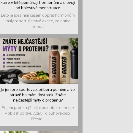
které v létě pomáhají hormonům a ulevují
od bolestivé menstruace
Léto je ideálním časem dopřát hormonům
malý restart. Čerstvé ovoce, zelenina
nebo...
Je jen pro sportovce, přiberu po něm a ve
stravě ho mám dostatek. Znáte
nejčastější mýty o proteinu?
Pojem protein již nějakou dobu rezonuje
v oblasti zdraví, výživy i dlouhověkosti.
Přesto...