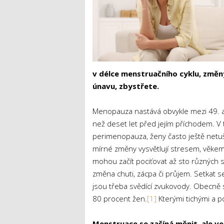
v délce menstruačního cyklu, změny
únavu, zbystřete.
Menopauza nastává obvykle mezi 49. a 
než deset let před jejím příchodem. V
perimenopauza, ženy často ještě netuš
mírné změny vysvětlují stresem, věke
mohou začít pociťovat až sto různých 
změna chuti, zácpa či průjem. Setkat s
jsou třeba svědící zvukovody. Obecně se
80 procent žen.
[1]
Kterými tichými a po
Menstruace se začíná měnit, ale v