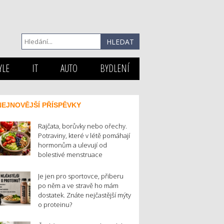
YLE
IT
AUTO
BYDLENÍ
NEJNOVĚJŠÍ PŘÍSPĚVKY
Rajčata, borůvky nebo ořechy.
Potraviny, které v létě pomáhají
hormonům a ulevují od
bolestivé menstruace
Je jen pro sportovce, přiberu
po něm a ve stravě ho mám
dostatek. Znáte nejčastější mýty
o proteinu?