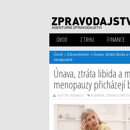
ÚVOD
Z TRHU
FINANCE
Úvod
»
Zdravotnictví
»
Únava, ztráta libida a 
nenápadné
Únava, ztráta libida a m
menopauzy přicházejí 
AUTOR: REDAKCE
RUBRIKA:
ZDRAVOTNICTV