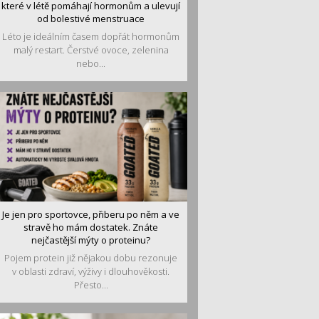
které v létě pomáhají hormonům a ulevují
od bolestivé menstruace
Léto je ideálním časem dopřát hormonům
malý restart. Čerstvé ovoce, zelenina
nebo...
Je jen pro sportovce, přiberu po něm a ve
stravě ho mám dostatek. Znáte
nejčastější mýty o proteinu?
Pojem protein již nějakou dobu rezonuje
v oblasti zdraví, výživy i dlouhověkosti.
Přesto...