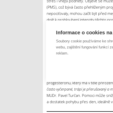
stres i vnější podněty. Objevit se m
(PMS), což bývá často přehlíženým pr
nepociťovaly, mohou začít být před men
dojít k prohloubení intenzity těchto p
progesteronu.
Informace o cookies na 
Spánek začíná být mělký, přerušo
Soubory cookie používáme ke shr
webu, zajištění fungování funkcí z
Usínání trvá déle, v noci se budíte bez 
reklam.
lůžku strávila dostatečný počet hodin?
perimenopauzy, přesto si jej s ní jen 
spánek každou druhou ženu,
[3]
ty jej
přetížení. Hormonální pozadí je však z
progesteronu, který má v těle přirozeně
často vyčerpané, trápí je přerušovaný a m
MUDr. Pavel Turčan. Pomoci může snížen
a dostatek pohybu přes den, ideálně 