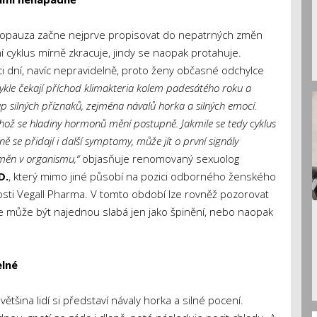
nopauza začne nejprve propisovat do nepatrných změn
í cyklus mírně zkracuje, jindy se naopak protahuje.
ci dní, navíc nepravidelně, proto ženy občasné odchylce
ykle čekají příchod klimakteria kolem padesátého roku a
up silných příznaků, zejména návalů horka a silných emocí.
hož se hladiny hormonů mění postupně. Jakmile se tedy cyklus
ně se přidají i další symptomy, může jít o první signály
měn v organismu,“
objasňuje renomovaný sexuolog
D.
, který mimo jiné působí na pozici odborného ženského
sti Vegall Pharma. V tomto období lze rovněž pozorovat
e může být najednou slabá jen jako špinění, nebo naopak
elné
šina lidí si představí návaly horka a silné pocení.