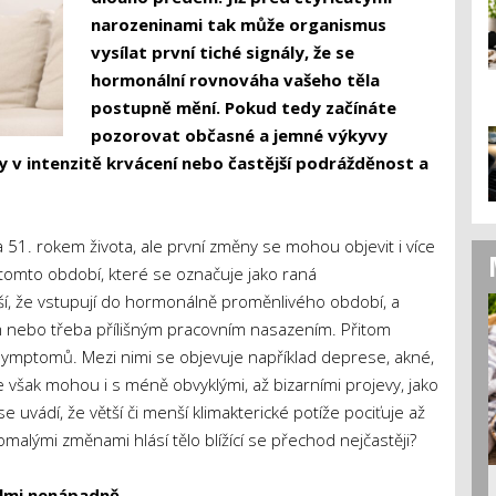
narozeninami tak může organismus
vysílat první tiché signály, že se
hormonální rovnováha vašeho těla
postupně mění. Pokud tedy začínáte
pozorovat občasné a jemné výkyvy
 v intenzitě krvácení nebo častější podrážděnost a
51. rokem života, ale první změny se mohou objevit i více
 tomto období, které se označuje jako raná
í, že vstupují do hormonálně proměnlivého období, a
m nebo třeba přílišným pracovním nasazením. Přitom
symptomů. Mezi nimi se objevuje například deprese, akné,
e však mohou i s méně obvyklými, až bizarními projevy, jako
 uvádí, že větší či menší klimakterické potíže pociťuje až
malými změnami hlásí tělo blížící se přechod nejčastěji?
elmi nenápadně