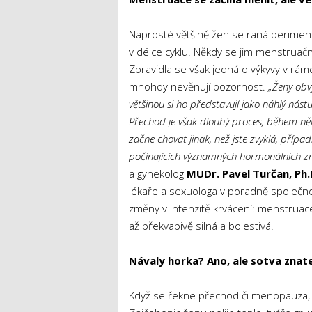
Naprosté většině žen se raná perime
v délce cyklu. Někdy se jim menstruačn
Zpravidla se však jedná o výkyvy v rám
mnohdy nevěnují pozornost.
„Ženy obv
většinou si ho představují jako náhlý nást
Přechod je však dlouhý proces, během ně
začne chovat jinak, než jste zvyklá, případ
počínajících významných hormonálních z
a gynekolog
MUDr. Pavel Turčan, Ph.
lékaře a sexuologa v poradně společno
změny v intenzitě krvácení: menstruac
až překvapivě silná a bolestivá.
Návaly horka? Ano, ale sotva znat
Když se řekne přechod či menopauza, vět