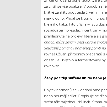
Zničehonic ženu polije teplo, tváře zru
za chvíli se vše opakuje. V období rané
krátké zahřátí, pocit tepla či velmi mírn
nijak dlouho. Přidat se k tomu mohou t
krevního tlaku. Tyto příznaky jsou dů
rozlaďují termoregulační centrum v mo
přehlédnutelné projevy, které ale signa
období může ženám ulevit úprava životos
Současně pomáhá i přiměřený pohyb na 
rovněž užívání přírodních preparátů s o
obsahuje i květový a fermentovaný pyl 
rovnováhu.
Ženy pociťují snížené libido nebo je
Úbytek hormonů se v období rané perim
nebo neumějí sdílet. Propisuje se třeba
svém těle najednou cítí jinak. K tomu s