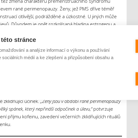
ůže též změna charakteru premenstruačního syndromu
ojevem rané perimenopauzy. Ženy, jež PMS dříve téměř
struací citlivější, podrážděné a úzkostné. U jiných může
rojevů. Důvodem je opět rozkolísaná hladina estrogenu a
této stránce
vaný a málo vydatný
omažďování a analýze informací o výkonu a používání
e sociálních médií a ke zlepšení a přizpůsobení obsahu a
zjevné příčiny a ráno se cítíte rozlámaná, i když jste na
 Narušený spánek patří mezi nejčastější příznaky rané
málokdo spojí. Podle dat trápí v období přechodu špatný
 ale v tomto věku samy obvykle připisují přílišnému stresu a
řejmé, jelikož v tomto období nastává pokles hladiny
 zklidňující účinek.
„Ženy jsou v období rané perimenopauzy
ělký spánek, který nepřináší odpočinek a úlevu,“
potvrzuje
í příjmu kofeinu, zavedení večerních zklidňujících rituálů
venku.