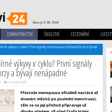
Dnes je 9. 08. 2026
ZDRAVOTNICTVÍ
ŠKOLSTVÍ
CESTOVÁNÍ
LIFEST
mírné výkyvy v cyklu? První signály menopauzy přicházejí brzy a bývají
írné výkyvy v cyklu? První signály
brzy a bývají nenápadné
Í
0 KOMENTÁŘŮ
Přestože menopauza oficiálně nastává až
dvanáct měsíců po poslední menstruaci,
tělo se na její příchod připravuje už
dlouho předem. Již před čtyřicátými