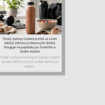
Český startup Goated prodal za sedm
měsíců 200 tisíc proteinových drinků.
Reaguje na poptávku po funkčním a
čistém složení
Česká značka proteinových nápojů Goated
prodala během prvních sedmi měsíců od
vstupu...