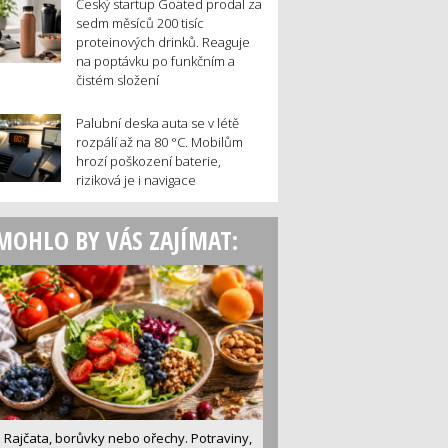
Český startup Goated prodal za
sedm měsíců 200 tisíc
proteinových drinků. Reaguje
na poptávku po funkčním a
čistém složení
Palubní deska auta se v létě
rozpálí až na 80 °C. Mobilům
hrozí poškození baterie,
riziková je i navigace
MOHLO BY VÁS ZAJÍMAT:
Rajčata, borůvky nebo ořechy. Potraviny,