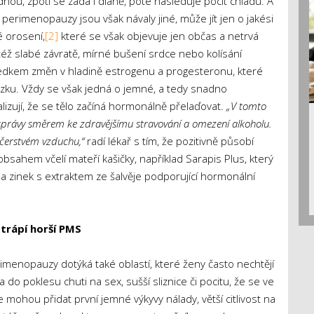
dnou, zpotí se záda i dlaně, poté následuje pocit chladu. A
 perimenopauzy jsou však návaly jiné, může jít jen o jakési
é orosení,
[2]
které se však objevuje jen občas a netrvá
éž slabé závratě, mírné bušení srdce nebo kolísání
sledkem změn v hladině estrogenu a progesteronu, které
zku. Vždy se však jedná o jemné, a tedy snadno
lizují, že se tělo začíná hormonálně přelaďovat.
„V tomto
právy směrem ke zdravějšímu stravování a omezení alkoholu.
čerstvém vzduchu,“
radí lékař s tím, že pozitivně působí
bsahem včelí mateří kašičky, například Sarapis Plus, který
a zinek s extraktem ze šalvěje podporující hormonální
 trápí horší PMS
enopauzy dotýká také oblastí, které ženy často nechtějí
 do poklesu chuti na sex, sušší sliznice či pocitu, že se ve
e mohou přidat první jemné výkyvy nálady, větší citlivost na