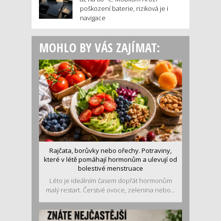
poškození baterie, riziková je i
navigace
MOHLO BY VÁS ZAJÍMAT:
Rajčata, borůvky nebo ořechy. Potraviny,
které v létě pomáhají hormonům a ulevují od
bolestivé menstruace
Léto je ideálním časem dopřát hormonům
malý restart. Čerstvé ovoce, zelenina nebo...