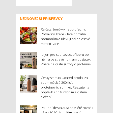
NEJNOVĚJŠÍ PŘÍSPĚVKY
Rajčata, borůvky nebo ořechy.
Potraviny, které v létě pomáhají
hormonům a ulevují od bolestivé
menstruace
Je jen pro sportovce, přiberu po
něm a ve stravě ho mám dostatek.
Znáte nejčastější mýty o proteinu?
Český startup Goated prodal za
sedm měsíců 200 tisíc
proteinových drinků. Reaguje na
poptávku po funkčním a čistém
složení
Palubní deska auta se v létě rozpálí
až na 80 °C. Mobilům hrozí