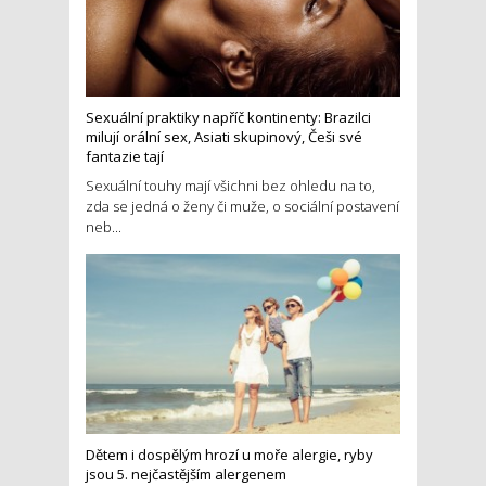
Sexuální praktiky napříč kontinenty: Brazilci
milují orální sex, Asiati skupinový, Češi své
fantazie tají
Sexuální touhy mají všichni bez ohledu na to,
zda se jedná o ženy či muže, o sociální postavení
neb...
Dětem i dospělým hrozí u moře alergie, ryby
jsou 5. nejčastějším alergenem