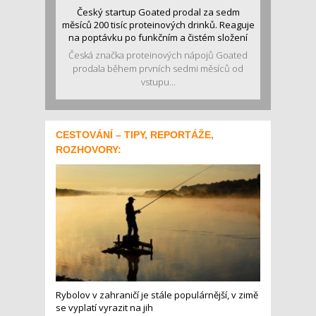
Český startup Goated prodal za sedm
měsíců 200 tisíc proteinových drinků. Reaguje
na poptávku po funkčním a čistém složení
Česká značka proteinových nápojů Goated
prodala během prvních sedmi měsíců od
vstupu...
CESTOVÁNÍ – TIPY, REPORTÁŽE,
ROZHOVORY:
Rybolov v zahraničí je stále populárnější, v zimě
se vyplatí vyrazit na jih