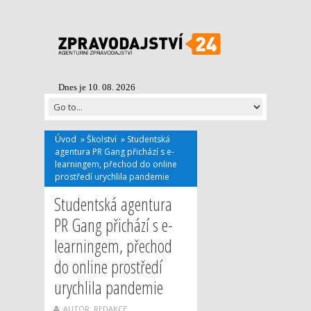
Dnes je 10. 08. 2026
Úvod
»
Školství
»
Studentská
agentura PR Gang přichází s e-
learningem, přechod do online
prostředí urychlila pandemie
Studentská agentura
PR Gang přichází s e-
learningem, přechod
do online prostředí
urychlila pandemie
AUTOR: REDAKCE