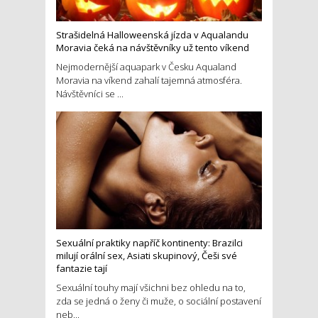
Strašidelná Halloweenská jízda v Aqualandu
Moravia čeká na návštěvníky už tento víkend
Nejmodernější aquapark v Česku Aqualand
Moravia na víkend zahalí tajemná atmosféra.
Návštěvníci se ...
Sexuální praktiky napříč kontinenty: Brazilci
milují orální sex, Asiati skupinový, Češi své
fantazie tají
Sexuální touhy mají všichni bez ohledu na to,
zda se jedná o ženy či muže, o sociální postavení
neb...