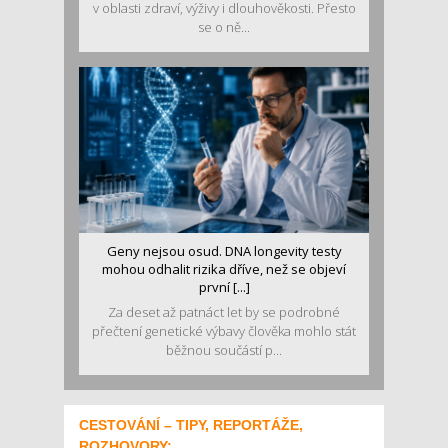
v oblasti zdraví, výživy i dlouhověkosti. Přesto
se o ně...
Geny nejsou osud. DNA longevity testy
mohou odhalit rizika dříve, než se objeví
první [...]
Za deset až patnáct let by se podrobné
přečtení genetické výbavy člověka mohlo stát
běžnou součástí p...
CESTOVÁNÍ – TIPY, REPORTÁŽE,
ROZHOVORY: