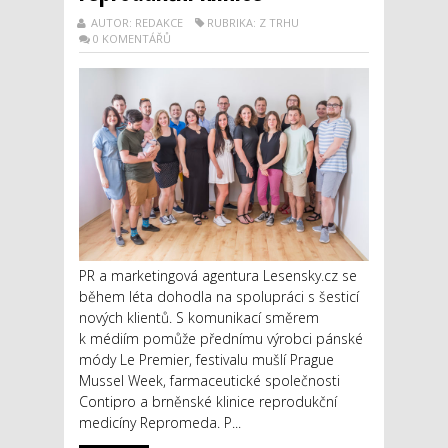
AUTOR: REDAKCE
RUBRIKA: Z TRHU
0 KOMENTÁŘŮ
PR a marketingová agentura Lesensky.cz se
během léta dohodla na spolupráci s šesticí
nových klientů. S komunikací směrem
k médiím pomůže přednímu výrobci pánské
módy Le Premier, festivalu mušlí Prague
Mussel Week, farmaceutické společnosti
Contipro a brněnské klinice reprodukční
medicíny Repromeda. P...