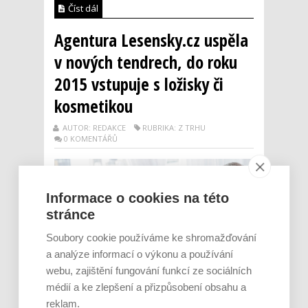
Číst dál
Agentura Lesensky.cz uspěla
v nových tendrech, do roku
2015 vstupuje s ložisky či
kosmetikou
AUTOR: REDAKCE
RUBRIKA: Z TRHU
0 KOMENTÁŘŮ
Informace o cookies na této
stránce
Soubory cookie používáme ke shromažďování
a analýze informací o výkonu a používání
webu, zajištění fungování funkcí ze sociálních
médií a ke zlepšení a přizpůsobení obsahu a
Do klientského portfolia PR a marketingové
reklam.