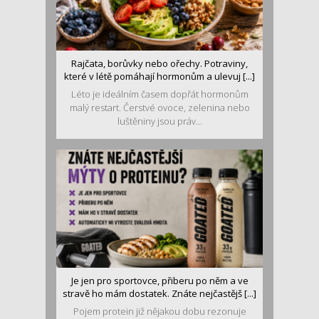
Rajčata, borůvky nebo ořechy. Potraviny,
které v létě pomáhají hormonům a ulevuj [...]
Léto je ideálním časem dopřát hormonům
malý restart. Čerstvé ovoce, zelenina nebo
luštěniny jsou práv...
Je jen pro sportovce, přiberu po něm a ve
stravě ho mám dostatek. Znáte nejčastějš [...]
Pojem protein již nějakou dobu rezonuje