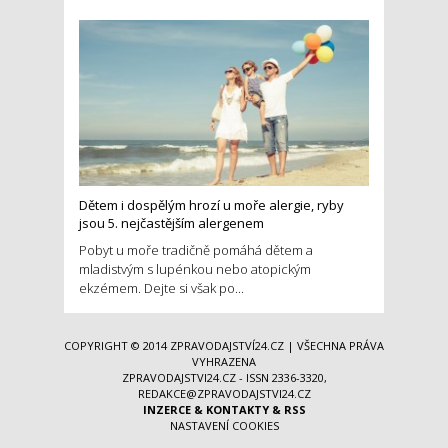
Dětem i dospělým hrozí u moře alergie, ryby
jsou 5. nejčastějším alergenem
Pobyt u moře tradičně pomáhá dětem a
mladistvým s lupénkou nebo atopickým
ekzémem. Dejte si však po...
COPYRIGHT © 2014
ZPRAVODAJSTVÍ24.CZ
| VŠECHNA PRÁVA
VYHRAZENA
ZPRAVODAJSTVI24.CZ - ISSN 2336-3320,
REDAKCE@ZPRAVODAJSTVI24.CZ
INZERCE
&
KONTAKTY
&
RSS
NASTAVENÍ COOKIES