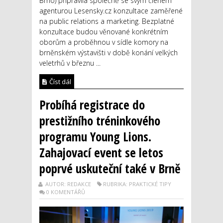
Brno) připravila společně se svým členem
agenturou Lesensky.cz konzultace zaměřené
na public relations a marketing. Bezplatné
konzultace budou věnované konkrétním
oborům a proběhnou v sídle komory na
brněnském výstavišti v době konání velkých
veletrhů v březnu ...
Číst dál
Probíhá registrace do
prestižního tréninkového
programu Young Lions.
Zahajovací event se letos
poprvé uskuteční také v Brně
AUTOR: REDAKCE
RUBRIKA: PRAKTICKÉ TIPY
0 KOMENTÁŘŮ