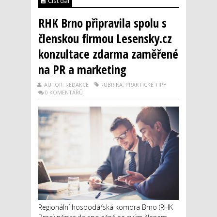
Číst dál
RHK Brno připravila spolu s
členskou firmou Lesensky.cz
konzultace zdarma zaměřené
na PR a marketing
AUTOR: REDAKCE
RUBRIKA: PRAKTICKÉ TIPY
0 KOMENTÁŘŮ
Regionální hospodářská komora Brno (RHK