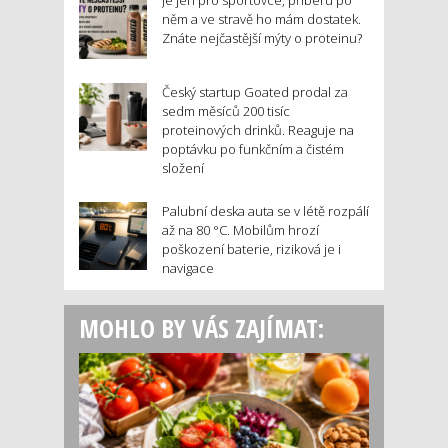
něm a ve stravě ho mám dostatek.
Znáte nejčastější mýty o proteinu?
Český startup Goated prodal za
sedm měsíců 200 tisíc
proteinových drinků. Reaguje na
poptávku po funkčním a čistém
složení
Palubní deska auta se v létě rozpálí
až na 80 °C. Mobilům hrozí
poškození baterie, riziková je i
navigace
MOHLO BY VÁS ZAJÍMAT: