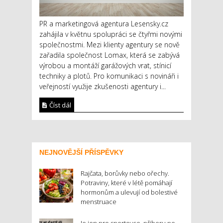
PR a marketingová agentura Lesensky.cz
zahájila v květnu spolupráci se čtyřmi novými
společnostmi. Mezi klienty agentury se nově
zařadila společnost Lomax, která se zabývá
výrobou a montáží garážových vrat, stínicí
techniky a plotů. Pro komunikaci s novináři i
veřejností využije zkušenosti agentury i...
Číst dál
NEJNOVĚJŠÍ PŘÍSPĚVKY
Rajčata, borůvky nebo ořechy.
Potraviny, které v létě pomáhají
hormonům a ulevují od bolestivé
menstruace
Je jen pro sportovce, přiberu po