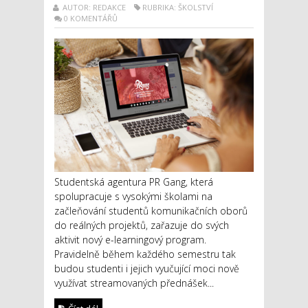
AUTOR: REDAKCE
RUBRIKA: ŠKOLSTVÍ
0 KOMENTÁŘŮ
Studentská agentura PR Gang, která
spolupracuje s vysokými školami na
začleňování studentů komunikačních oborů
do reálných projektů, zařazuje do svých
aktivit nový e-learningový program.
Pravidelně během každého semestru tak
budou studenti i jejich vyučující moci nově
využívat streamovaných přednášek...