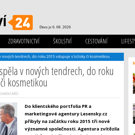
Dnes je 6. 08. 2026
ZDRAVOTNICTVÍ
ŠKOLSTVÍ
CESTOVÁNÍ
LIFEST
 nových tendrech, do roku 2015 vstupuje s ložisky či kosmetikou
spěla v nových tendrech, do roku
 či kosmetikou
KOMENTÁŘŮ
Do klientského portfolia PR a
marketingové agentury Lesensky.cz
přibyly na začátku roku 2015 tři nové
významné společnosti. Agentura zvítězila