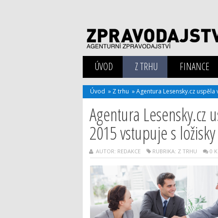
ÚVOD
Z TRHU
FINANCE
Úvod
»
Z trhu
»
Agentura Lesensky.cz uspěla v
Agentura Lesensky.cz u
2015 vstupuje s ložisky
AUTOR: REDAKCE
RUBRIKA:
Z TRHU
0 