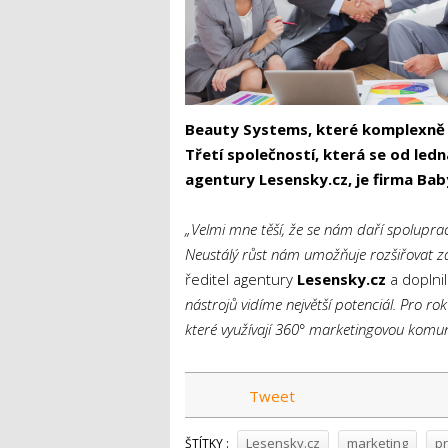
Beauty Systems
, které komplexně 
Třetí společností, která se od le
agentury Lesensky.cz, je firma Bab
„Velmi mne těší, že se nám daří spolupra
Neustálý růst nám umožňuje rozšiřovat zá
ředitel agentury
Lesensky.cz
a doplnil:
nástrojů vidíme největší potenciál. Pro
které využívají 360° marketingovou komuni
Tweet
Lesensky.cz
marketing
pr
ŠTÍTKY :