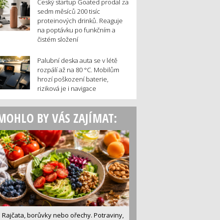
Český startup Goated prodal za
sedm měsíců 200 tisíc
proteinových drinků. Reaguje
na poptávku po funkčním a
čistém složení
Palubní deska auta se v létě
rozpálí až na 80 °C. Mobilům
hrozí poškození baterie,
riziková je i navigace
MOHLO BY VÁS ZAJÍMAT:
Rajčata, borůvky nebo ořechy. Potraviny,