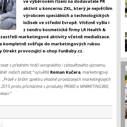
ve výběrovém řízení na dodavatele PR
aktivit u koncernu ZKL, který je největším
výrobcem speciálních a technologických
ložisek ve střední Evropě. Vítězně vyšla i
z tendru kosmetické firmy
LR Health &
zastřeší marketingové aktivity včetně medializace.
dna kompletně svěřuje do marketingových rukou
y Direkt provozující e-shop FunBaby.cz.
covat s předními hráči evropského i celosvětového významu.
běr našich aktivit
,
“
vysvětlil
Roman Kučera
, marketingový
 „
Právě v širším spektru vhodně provázaných marketingových
 rok 2015 proto přicházíme s produkty PR360 a MARKETING360,
kaci.“