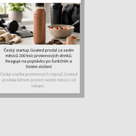
Český startup Goated prodal za sedm
měsíců 200 tisíc proteinových drinků.
Reaguje na poptávku po funkčním a
čistém složení
Česká značka proteinových nápojů Goated
prodala během prvních sedmi měsíců od
vstupu...