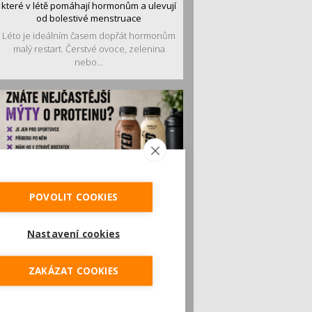
které v létě pomáhají hormonům a ulevují
od bolestivé menstruace
Léto je ideálním časem dopřát hormonům
malý restart. Čerstvé ovoce, zelenina
nebo...
POVOLIT COOKIES
Je jen pro sportovce, přiberu po něm a ve
stravě ho mám dostatek. Znáte
Nastavení cookies
nejčastější mýty o proteinu?
Pojem protein již nějakou dobu rezonuje
v oblasti zdraví, výživy i dlouhověkosti.
ZAKÁZAT COOKIES
Přesto...