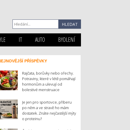
YLE
IT
AUTO
BYDLENÍ
NEJNOVĚJŠÍ PŘÍSPĚVKY
Rajčata, borůvky nebo ořechy.
Potraviny, které v létě pomáhají
hormonům a ulevují od
bolestivé menstruace
Je jen pro sportovce, přiberu
po něm a ve stravě ho mám
dostatek. Znáte nejčastější mýty
o proteinu?