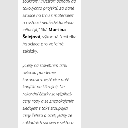
soukromí investoři ochotni do
takovýchto projektů za dané
situace na trhu s materiálem
a rostoucí nepředvídatelnou
inflací jít,“
říká
Martina
Šelejová
, výkonná ředitelka
Asociace pro veřejné
zakázky.
„Ceny na stavebním trhu
ovlivnila pandemie
koronaviru, ještě více poté
konflikt na Ukrajině. Na
rekordní částky se vyšplhaly
ceny ropy a se znepokojením
sledujeme také stoupající
ceny železa a oceli, jedny ze
základních surovin v sektoru