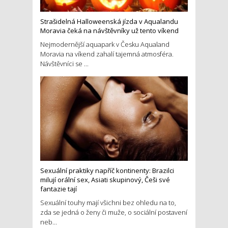
Strašidelná Halloweenská jízda v Aqualandu
Moravia čeká na návštěvníky už tento víkend
Nejmodernější aquapark v Česku Aqualand
Moravia na víkend zahalí tajemná atmosféra.
Návštěvníci se ...
Sexuální praktiky napříč kontinenty: Brazilci
milují orální sex, Asiati skupinový, Češi své
fantazie tají
Sexuální touhy mají všichni bez ohledu na to,
zda se jedná o ženy či muže, o sociální postavení
neb...