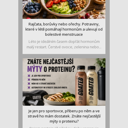
Rajčata, borůvky nebo ořechy. Potraviny,
které v létě pomáhají hormonům a ulevují od
bolestivé menstruace
Léto je ideálním časem dopřát hormonům
malý restart. Čerstvé ovoce, zelenina nebo...
Je jen pro sportovce, přiberu po něm a ve
stravě ho mám dostatek. Znáte nejčastější
mýty o proteinu?