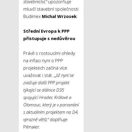
stavebnictví,“
upozorňuje
mluvčí stavební společnosti
Budimex
Michal Wrzosek
.
Střední Evropa k PPP
přistupuje s nedůvěrou
Právě s rostoucími ohledy
na inflaci nyní o PPP
projektech začíná více
uvažovat i stát.
„Již nyní se
zvažuje další PPP projekt
týkající se dálnice D35
spojující Hradec Králové a
Olomouc, který je v porovnání
s aktuálním projektem na D4,
výrazně větší,“
doplňuje
Pilmaier.