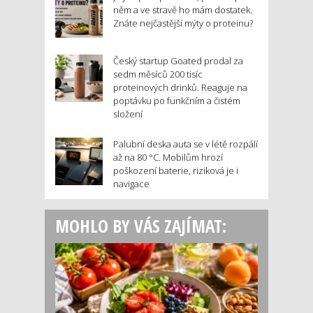
něm a ve stravě ho mám dostatek.
Znáte nejčastější mýty o proteinu?
Český startup Goated prodal za
sedm měsíců 200 tisíc
proteinových drinků. Reaguje na
poptávku po funkčním a čistém
složení
Palubní deska auta se v létě rozpálí
až na 80 °C. Mobilům hrozí
poškození baterie, riziková je i
navigace
MOHLO BY VÁS ZAJÍMAT: