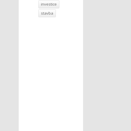
investice
stavba