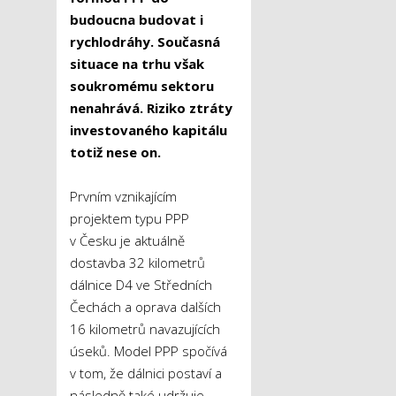
budoucna budovat i
rychlodráhy. Současná
situace na trhu však
soukromému sektoru
nenahrává.
Riziko ztráty
investovaného kapitálu
totiž nese on.
Prvním vznikajícím
projektem typu PPP
v Česku je aktuálně
dostavba 32 kilometrů
dálnice D4 ve Středních
Čechách a oprava dalších
16 kilometrů navazujících
úseků. Model PPP spočívá
v tom, že dálnici postaví a
následně také udržuje