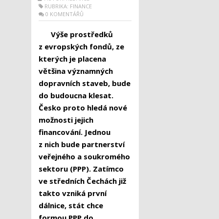
RUBRIKA:
FINANCE
0 KOMENTÁŘŮ
Výše prostředků
z evropských fondů, ze
kterých je placena
většina významných
dopravních staveb, bude
do budoucna klesat.
Česko proto hledá nové
možnosti jejich
financování. Jednou
z nich bude partnerství
veřejného a soukromého
sektoru (PPP). Zatímco
ve středních Čechách již
takto vzniká první
dálnice, stát chce
formou PPP do