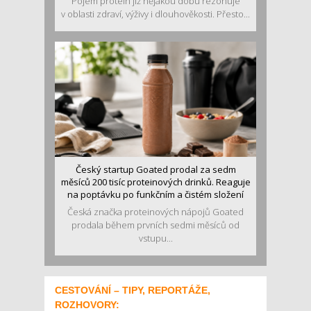
Pojem protein již nějakou dobu rezonuje
v oblasti zdraví, výživy i dlouhověkosti. Přesto...
Český startup Goated prodal za sedm
měsíců 200 tisíc proteinových drinků. Reaguje
na poptávku po funkčním a čistém složení
Česká značka proteinových nápojů Goated
prodala během prvních sedmi měsíců od
vstupu...
CESTOVÁNÍ – TIPY, REPORTÁŽE,
ROZHOVORY: