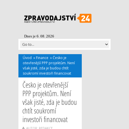
Dnes je 6. 08. 2026
Úvod
»
Finance
»
Česko je
otevřenější PPP projektům. Není
však jisté, zda je budou chtít
soukromí investoři financovat
Česko je otevřenější
PPP projektům. Není
však jisté, zda je budou
chtít soukromí
investoři financovat
AUTOR: REDAKCE