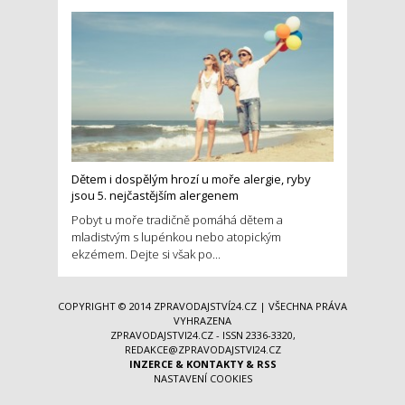
Dětem i dospělým hrozí u moře alergie, ryby
jsou 5. nejčastějším alergenem
Pobyt u moře tradičně pomáhá dětem a
mladistvým s lupénkou nebo atopickým
ekzémem. Dejte si však po...
COPYRIGHT © 2014
ZPRAVODAJSTVÍ24.CZ
| VŠECHNA PRÁVA
VYHRAZENA
ZPRAVODAJSTVI24.CZ - ISSN 2336-3320,
REDAKCE@ZPRAVODAJSTVI24.CZ
INZERCE
&
KONTAKTY
&
RSS
NASTAVENÍ COOKIES