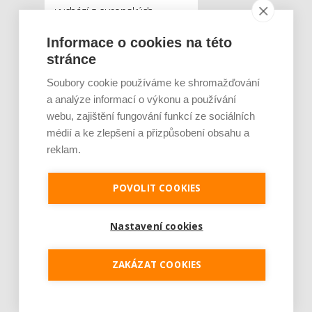
vychází z evropských
směrnic, proto se zákony
Informace o cookies na této
v jednotlivých členských
stránce
zemích příliš neliší. Přesto
například v Německu, na
Soubory cookie používáme ke shromažďování
rozdíl od Česka a Polska,
a analýze informací o výkonu a používání
PPP projekty na výstavbu a
webu, zajištění fungování funkcí ze sociálních
provoz německých dálnic
médií a ke zlepšení a přizpůsobení obsahu a
tvoří obrovský podíl na
reklam.
tamním trhu.
POVOLIT COOKIES
Odborníci se však shodují,
že v budoucnu bude
Nastavení cookies
realizace dopravních
zakázek formou PPP
ZAKÁZAT COOKIES
projektů přibývat i v Česku.
„Ve veřejných rozpočtech bylo
doposud relativně hodně