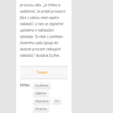
provozu díla.
„Je třeba si
uvědomit, že právě provozní
fáze s sebou nese nejvíce
nákladů. U nás se zbytečně
upínáme k nákladům
výstavby. Ty však z pohledu
životního cyklu bývají do
dvaceti procent celkových
nákladů,“
dodává Dufek.
Tweet
budimex
ŠTÍTKY :
dálnice
doprava
EU
finance