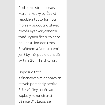
Podle ministra dopravy
Martina Kupky by Česká
republika touto formou
mohla v budoucnu stavět
rovněž vysokorychlostní
tratě. Vyzkoušet si to chce
na úseku koridoru mezi
Ševětínem a Nemanicemi,
jenž by měl podle odhadů
vyjít na 20 miliard korun.
Doposud totiž
s financováním dopravních
staveb pomáhaly peníze
EU, z většiny například
zaplatily rekonstrukci
dálnice D1. Letos se