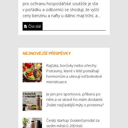
pro ochranu hospodářské soutěže je vše
v pořádku a odborníci se shodují, že vyšší
ceny benzínu a nafty u dálnic mají tržní, a...
Číst dál
NEJNOVĚJŠÍ PŘÍSPĚVKY
Rajčata, borůvky nebo ořechy.
Potraviny, které v létě pomáhají
hormonům a ulevují od bolestivé
menstruace
Je jen pro sportovce, přiberu po
něm a ve stravě ho mám dostatek.
Znáte nejčastější mýty o proteinu?
Český startup Goated prodal za
sedm měsíců 200 tisíc