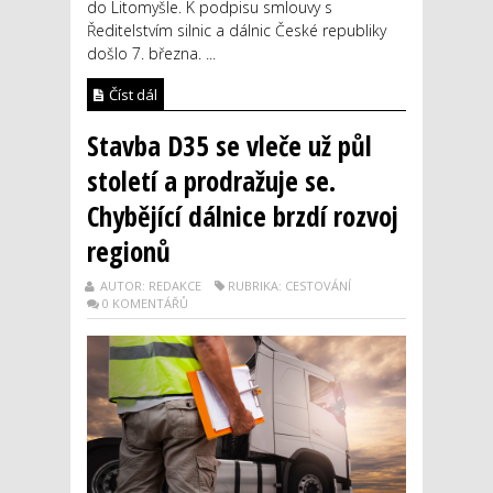
do Litomyšle. K podpisu smlouvy s
Ředitelstvím silnic a dálnic České republiky
došlo 7. března. ...
Číst dál
Stavba D35 se vleče už půl
století a prodražuje se.
Chybějící dálnice brzdí rozvoj
regionů
AUTOR: REDAKCE
RUBRIKA: CESTOVÁNÍ
0 KOMENTÁŘŮ