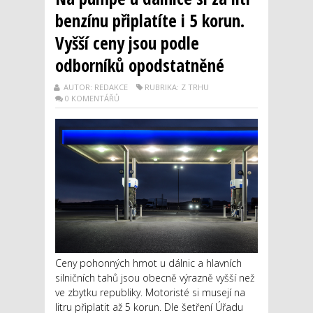
benzínu připlatíte i 5 korun.
Vyšší ceny jsou podle
odborníků opodstatněné
AUTOR: REDAKCE
RUBRIKA: Z TRHU
0 KOMENTÁŘŮ
Ceny pohonných hmot u dálnic a hlavních
silničních tahů jsou obecně výrazně vyšší než
ve zbytku republiky. Motoristé si musejí na
litru připlatit až 5 korun. Dle šetření Úřadu