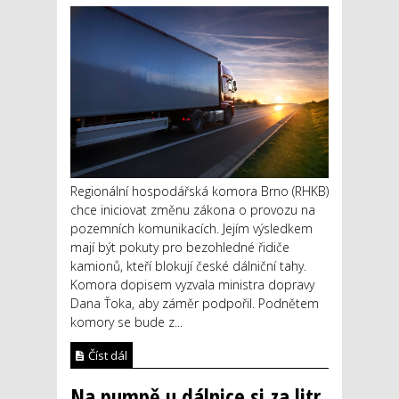
Regionální hospodářská komora Brno (RHKB)
chce iniciovat změnu zákona o provozu na
pozemních komunikacích. Jejím výsledkem
mají být pokuty pro bezohledné řidiče
kamionů, kteří blokují české dálniční tahy.
Komora dopisem vyzvala ministra dopravy
Dana Ťoka, aby záměr podpořil. Podnětem
komory se bude z...
Číst dál
Na pumpě u dálnice si za litr