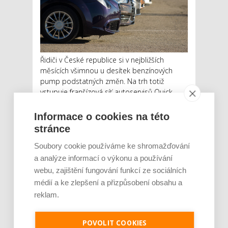
Řidiči v České republice si v nejbližších
měsících všimnou u desítek benzínových
pump podstatných změn. Na trh totiž
vstupuje franšízová síť autoservisů Quick
Stop Car, která plánuje v letošním roce
zprovoznit 120 servisních jednotek, které
Informace o cookies na této
budou instalovány v blízkosti čerpacích
stránce
stanic. V příštích d...
Soubory cookie používáme ke shromažďování
Číst dál
a analýze informací o výkonu a používání
webu, zajištění fungování funkcí ze sociálních
Řidiči na českých dálnicích
médií a ke zlepšení a přizpůsobení obsahu a
potkají přes 4 600
reklam.
kilometrovníků. Značek
mostů je o dva tisíce méně
POVOLIT COOKIES