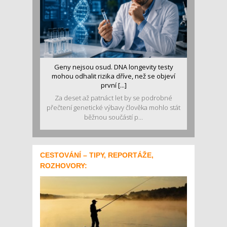
Geny nejsou osud. DNA longevity testy
mohou odhalit rizika dříve, než se objeví
první [...]
Za deset až patnáct let by se podrobné
přečtení genetické výbavy člověka mohlo stát
běžnou součástí p...
CESTOVÁNÍ – TIPY, REPORTÁŽE,
ROZHOVORY: