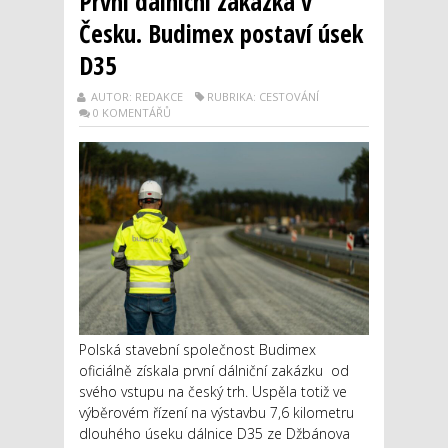
První dálniční zakázka v
Česku. Budimex postaví úsek
D35
AUTOR: REDAKCE
RUBRIKA: CESTOVÁNÍ
0 KOMENTÁŘŮ
Polská stavební společnost Budimex
oficiálně získala první dálniční zakázku od
svého vstupu na český trh. Uspěla totiž ve
výběrovém řízení na výstavbu 7,6 kilometru
dlouhého úseku dálnice D35 ze Džbánova