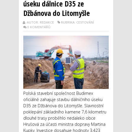
úseku dálnice D35 ze
Džbánova do Litomyšle
AUTOR: REDAKCE
RUBRIKA: CESTOVÁNÍ
0 KOMENTÁŘŮ
Polská stavební společnost Budimex
oficiálně zahajuje stavbu dálničního úseku
D35 ze Džbánova do Litomyšle. Slavnostní
poklepání základního kamene 7,6 kilometru
dlouhé trasy proběhlo nedaleko obce
Hrušová za účasti ministra dopravy Martina
Kupky. Investice dosahuje hodnoty 3,423