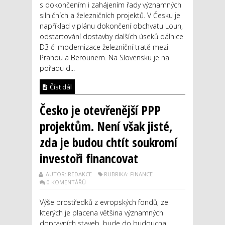
s dokončením i zahájením řady významných
silničních a železničních projektů. V Česku je
například v plánu dokončení obchvatu Loun,
odstartování dostavby dalších úseků dálnice
D3 či modernizace železniční tratě mezi
Prahou a Berounem. Na Slovensku je na
pořadu d...
Číst dál
Česko je otevřenější PPP
projektům. Není však jisté,
zda je budou chtít soukromí
investoři financovat
AUTOR: REDAKCE
RUBRIKA: FINANCE
0 KOMENTÁŘŮ
Výše prostředků z evropských fondů, ze
kterých je placena většina významných
dopravních staveb, bude do budoucna