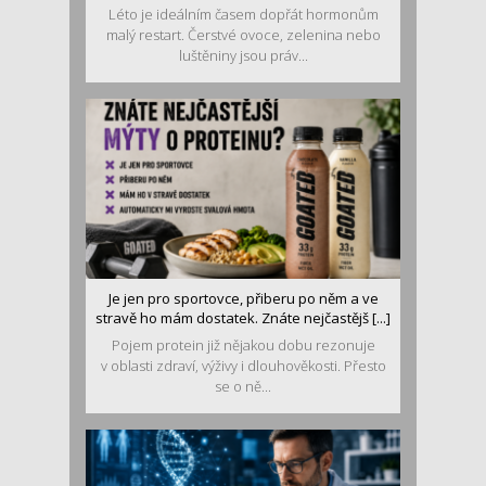
Léto je ideálním časem dopřát hormonům
malý restart. Čerstvé ovoce, zelenina nebo
luštěniny jsou práv...
Je jen pro sportovce, přiberu po něm a ve
stravě ho mám dostatek. Znáte nejčastějš [...]
Pojem protein již nějakou dobu rezonuje
v oblasti zdraví, výživy i dlouhověkosti. Přesto
se o ně...