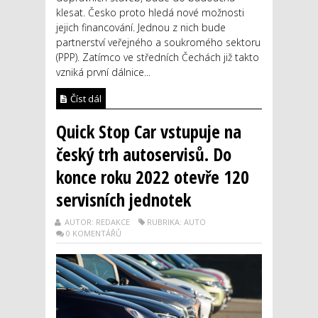
klesat. Česko proto hledá nové možnosti
jejich financování. Jednou z nich bude
partnerství veřejného a soukromého sektoru
(PPP). Zatímco ve středních Čechách již takto
vzniká první dálnice...
Číst dál
Quick Stop Car vstupuje na
český trh autoservisů. Do
konce roku 2022 otevře 120
servisních jednotek
AUTOR: REDAKCE
RUBRIKA: AUTO
0 KOMENTÁŘŮ