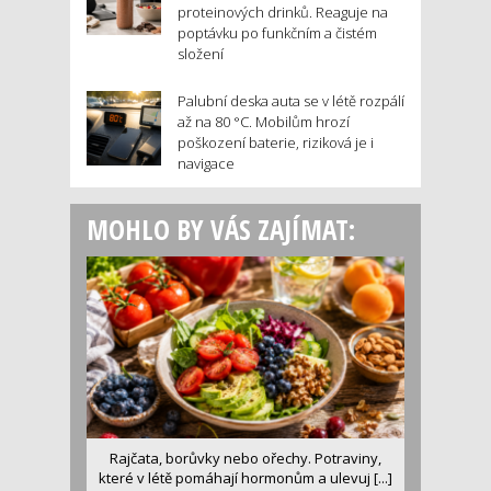
proteinových drinků. Reaguje na
poptávku po funkčním a čistém
složení
Palubní deska auta se v létě rozpálí
až na 80 °C. Mobilům hrozí
poškození baterie, riziková je i
navigace
MOHLO BY VÁS ZAJÍMAT:
Rajčata, borůvky nebo ořechy. Potraviny,
které v létě pomáhají hormonům a ulevuj [...]