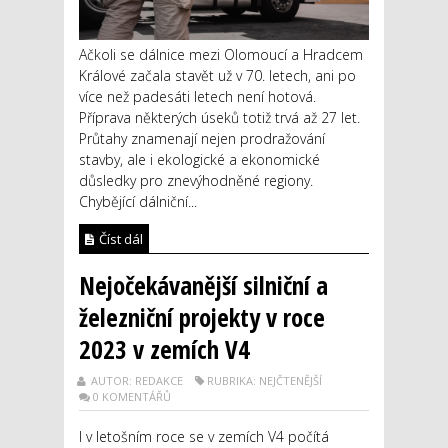
Ačkoli se dálnice mezi Olomoucí a Hradcem
Králové začala stavět už v 70. letech, ani po
více než padesáti letech není hotová.
Příprava některých úseků totiž trvá až 27 let.
Průtahy znamenají nejen prodražování
stavby, ale i ekologické a ekonomické
důsledky pro znevýhodněné regiony.
Chybějící dálniční...
Číst dál
Nejočekávanější silniční a
železniční projekty v roce
2023 v zemích V4
AUTOR: REDAKCE
RUBRIKA: NEJČTENĚJŠÍ
0 KOMENTÁŘŮ
I v letošním roce se v zemích V4 počítá