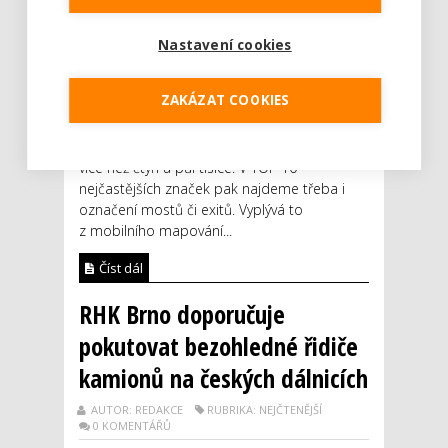
AUTOR: REDAKCE
RUBRIKA: AUTO
Nastavení cookies
0 KOMENTÁŘŮ
Na 1 267 kilometrů tuzemských dálnic
ZAKÁZAT COOKIES
připadá celkem 26 702 svislých dopravních
značek. Největší zastoupení mezi nimi mají
kilometrovníky, kterých mohou šoféři potkat
více než čtyři a půl tisíce. V TOP 10
nejčastějších značek pak najdeme třeba i
označení mostů či exitů. Vyplývá to
z mobilního mapování...
Číst dál
RHK Brno doporučuje
pokutovat bezohledné řidiče
kamionů na českých dálnicích
AUTOR: REDAKCE
RUBRIKA: NEJČTENĚJŠÍ
0 KOMENTÁŘŮ