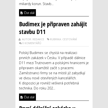
miliardy korun. Stavb...
Číst dál
Budimex je připraven zahájit
stavbu D11
AUTOR: REDAKCE
RUBRIKA: CESTOVÁNÍ
0 KOMENTÁŘŮ
Polský Budimex se chystá na realizaci
prvních zakázek v Česku. V případě dálnice
D11 mezi Trutnovem a polskými hranicemi je
připraven okamžitě začít s pracemi.
Zaměstnanci firmy se na místě již zabydlují
ve dvou nově otevřených kancelářích.
K dispozici je rovněž veškerá potřebná
technika. Do roku 202...
Číst dál