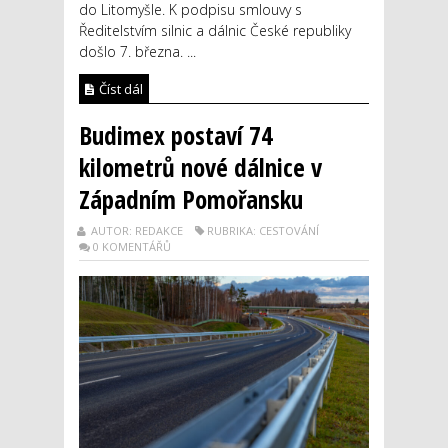
do Litomyšle. K podpisu smlouvy s
Ředitelstvím silnic a dálnic České republiky
došlo 7. března. ...
Číst dál
Budimex postaví 74
kilometrů nové dálnice v
Západním Pomořansku
AUTOR: REDAKCE
RUBRIKA: CESTOVÁNÍ
0 KOMENTÁŘŮ