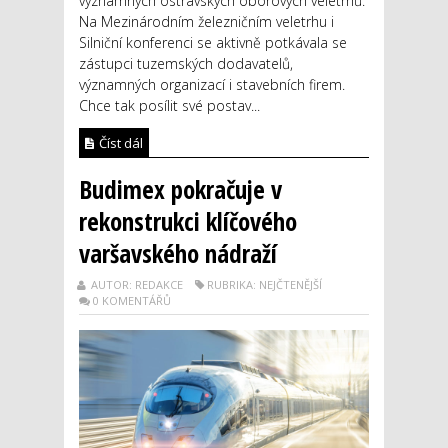
významných ostravských oborových veletrhů.
Na Mezinárodním železničním veletrhu i
Silniční konferenci se aktivně potkávala se
zástupci tuzemských dodavatelů,
významných organizací i stavebních firem.
Chce tak posílit své postav...
Číst dál
Budimex pokračuje v
rekonstrukci klíčového
varšavského nádraží
AUTOR: REDAKCE
RUBRIKA: NEJČTENĚJŠÍ
0 KOMENTÁŘŮ