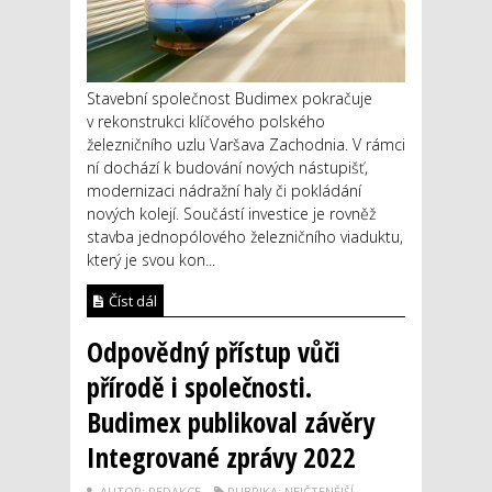
Stavební společnost Budimex pokračuje
v rekonstrukci klíčového polského
železničního uzlu Varšava Zachodnia. V rámci
ní dochází k budování nových nástupišť,
modernizaci nádražní haly či pokládání
nových kolejí. Součástí investice je rovněž
stavba jednopólového železničního viaduktu,
který je svou kon...
Číst dál
Odpovědný přístup vůči
přírodě i společnosti.
Budimex publikoval závěry
Integrované zprávy 2022
AUTOR: REDAKCE
RUBRIKA: NEJČTENĚJŠÍ