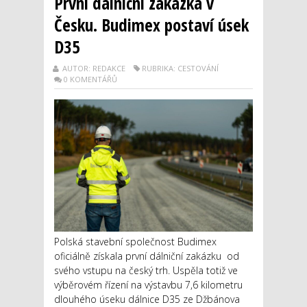
První dálniční zakázka v
Česku. Budimex postaví úsek
D35
AUTOR: REDAKCE
RUBRIKA: CESTOVÁNÍ
0 KOMENTÁŘŮ
Polská stavební společnost Budimex
oficiálně získala první dálniční zakázku od
svého vstupu na český trh. Uspěla totiž ve
výběrovém řízení na výstavbu 7,6 kilometru
dlouhého úseku dálnice D35 ze Džbánova