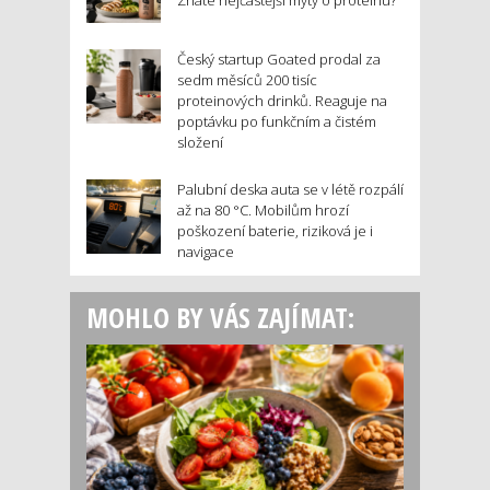
Znáte nejčastější mýty o proteinu?
Český startup Goated prodal za
sedm měsíců 200 tisíc
proteinových drinků. Reaguje na
poptávku po funkčním a čistém
složení
Palubní deska auta se v létě rozpálí
až na 80 °C. Mobilům hrozí
poškození baterie, riziková je i
navigace
MOHLO BY VÁS ZAJÍMAT: