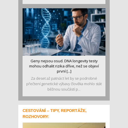
Geny nejsou osud. DNA longevity testy
mohou odhalit rizika dříve, než se objeví
první [...]
Za deset až patnáct let by se podrobné
přečtení genetické výbavy člověka mohlo stát
běžnou součástí p...
CESTOVÁNÍ – TIPY, REPORTÁŽE,
ROZHOVORY: