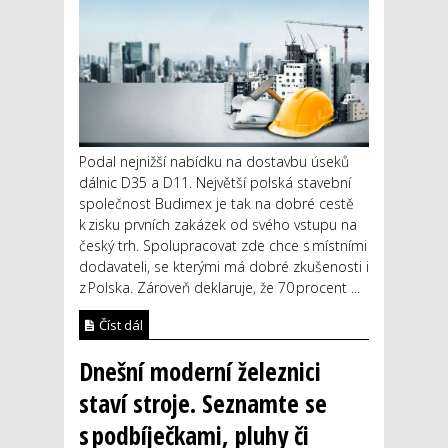
Podal nejnižší nabídku na dostavbu úseků
dálnic D35 a D11. Největší polská stavební
společnost Budimex je tak na dobré cestě
k zisku prvních zakázek od svého vstupu na
český trh. Spolupracovat zde chce s místními
dodavateli, se kterými má dobré zkušenosti i
z Polska. Zároveň deklaruje, že 70 procent ...
Číst dál
Dnešní moderní železnici
staví stroje. Seznamte se
s podbíječkami, pluhy či