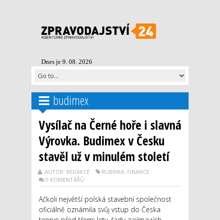
Dnes je 9. 08. 2026
budimex
Vysílač na Černé hoře i slavná
Výrovka. Budimex v Česku
stavěl už v minulém století
AUTOR: REDAKCE
RUBRIKA: FINANCE
0 KOMENTÁŘŮ
Ačkoli největší polská stavební společnost
oficiálně oznámila svůj vstup do Česka
teprve před třemi lety, řadu zajímavých