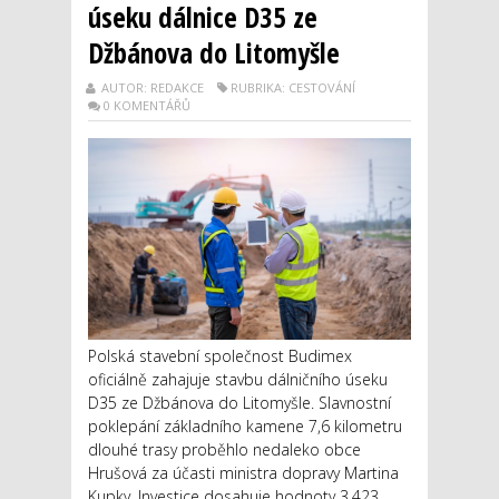
úseku dálnice D35 ze
Džbánova do Litomyšle
AUTOR: REDAKCE
RUBRIKA: CESTOVÁNÍ
0 KOMENTÁŘŮ
Polská stavební společnost Budimex
oficiálně zahajuje stavbu dálničního úseku
D35 ze Džbánova do Litomyšle. Slavnostní
poklepání základního kamene 7,6 kilometru
dlouhé trasy proběhlo nedaleko obce
Hrušová za účasti ministra dopravy Martina
Kupky. Investice dosahuje hodnoty 3,423