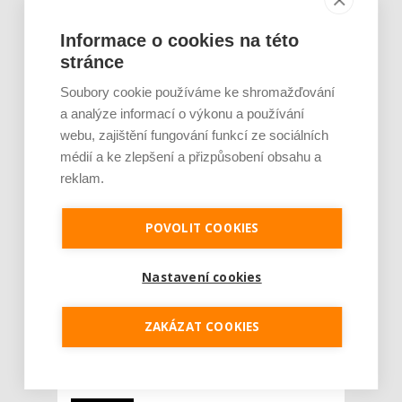
AUTOR: REDAKCE
RUBRIKA: CESTOVÁNÍ
0 KOMENTÁŘŮ
Informace o cookies na této
stránce
Soubory cookie používáme ke shromažďování
a analýze informací o výkonu a používání
webu, zajištění fungování funkcí ze sociálních
médií a ke zlepšení a přizpůsobení obsahu a
reklam.
POVOLIT COOKIES
Na české železnici je aktivně provozováno
více než 150 tunelů. Nejdelším z nich je
Nastavení cookies
Ejpovický tunel s 4 150 metry. I ten však
působí jako „drobek“ v porovnání s alpskými
giganty, z nichž největší měří více než pět
ZAKÁZAT COOKIES
desítek kilometrů. V souvislosti se stavbou
vysokorychlostních železničních úseků by
ale...