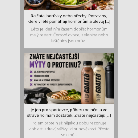
Rajčata, borůvky nebo ořechy. Potraviny,
které v létě pomáhají hormonům a ulevuj [...]
Léto je ideálním časem dopřát hormonům
malý restart. Čerstvé ovoce, zelenina nebo
luštěniny jsou práv...
Je jen pro sportovce, přiberu po něm a ve
stravě ho mám dostatek. Znáte nejčastějš [...]
Pojem protein již nějakou dobu rezonuje
v oblasti zdraví, výživy i dlouhověkosti. Přesto
se o ně...