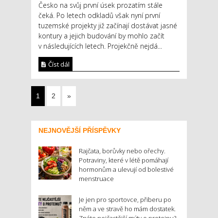
Česko na svůj první úsek prozatím stále
čeká. Po letech odkladů však nyní první
tuzemské projekty již začínají dostávat jasné
kontury a jejich budování by mohlo začít
v následujících letech. Projekčně nejdá...
Číst dál
1
2
»
NEJNOVĚJŠÍ PŘÍSPĚVKY
Rajčata, borůvky nebo ořechy.
Potraviny, které v létě pomáhají
hormonům a ulevují od bolestivé
menstruace
Je jen pro sportovce, přiberu po
něm a ve stravě ho mám dostatek.