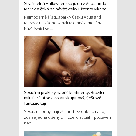
Strašidelná Halloweenská jízda v Aqualandu
Moravia čeká na návštěvníky už tento víkend
Nejmodernější aquapark v Česku Aqualand
Moravia na víkend zahalí tajemná atmosféra.
Návštěvníci se ...
Sexuální praktiky napříč kontinenty: Brazilci
milují orální sex, Asiati skupinový, Češi své
fantazie tají
Sexuální touhy mají všichni bez ohledu na to,
zda se jedná o ženy či muže, o sociální postavení
neb...