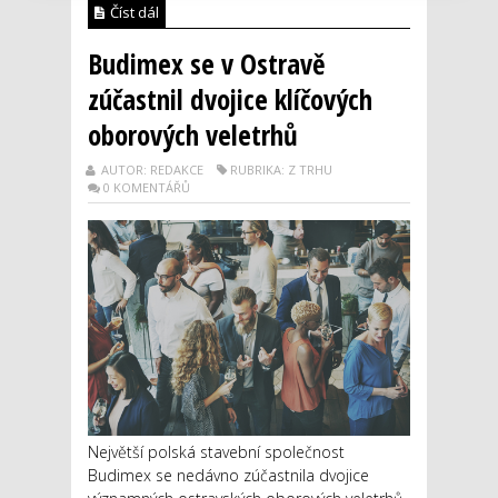
Číst dál
Budimex se v Ostravě
zúčastnil dvojice klíčových
oborových veletrhů
AUTOR: REDAKCE
RUBRIKA: Z TRHU
0 KOMENTÁŘŮ
Největší polská stavební společnost
Budimex se nedávno zúčastnila dvojice