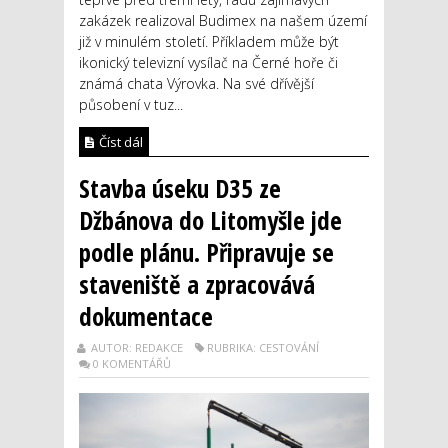
zakázek realizoval Budimex na našem území
již v minulém století. Příkladem může být
ikonický televizní vysílač na Černé hoře či
známá chata Výrovka. Na své dřívější
působení v tuz...
Číst dál
Stavba úseku D35 ze
Džbánova do Litomyšle jde
podle plánu. Připravuje se
staveniště a zpracovává
dokumentace
AUTOR: REDAKCE
RUBRIKA: CESTOVÁNÍ
0 KOMENTÁŘŮ