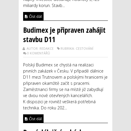
miliardy korun. Stavb...
Číst dál
Budimex je připraven zahájit
stavbu D11
AUTOR: REDAKCE
RUBRIKA: CESTOVÁNÍ
0 KOMENTÁŘŮ
Polský Budimex se chystá na realizaci
prvních zakázek v Česku. V případě dálnice
D11 mezi Trutnovem a polskými hranicemi je
připraven okamžitě začít s pracemi.
Zaměstnanci firmy se na místě již zabydlují
ve dvou nově otevřených kancelářích.
K dispozici je rovněž veškerá potřebná
technika. Do roku 202...
Číst dál