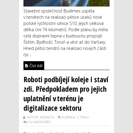
Stavební společnost Budimex uspěla
v tendrech na realizaci pětice úseků nové
polské rychlostní silnice S10. Jejich celková
délka činí 74 kilometrů. Podle plánu by měla
celá dopravní tepna v budoucnu propojit
Štětín, Bydhošť, Toruň a vést až do Varšavy.
Hned pětici tendrů na realizaci nových částí
ryc...
Číst dál
Roboti podbíjejí koleje i staví
zdi. Předpokladem pro jejich
uplatnění v terénu je
digitalizace sektoru
AUTOR: REDAKCE
RUBRIKA: Z TRHU
0 KOMENTÁŘŮ