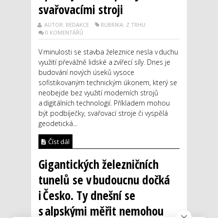
svařovacími stroji
AUTOR: REDAKCE
RUBRIKA: Z TRHU
0 KOMENTÁŘŮ
V minulosti se stavba železnice nesla v duchu
využití převážně lidské a zvířecí síly. Dnes je
budování nových úseků vysoce
sofistikovaným technickým úkonem, který se
neobejde bez využití moderních strojů
a digitálních technologií. Příkladem mohou
být podbíječky, svařovací stroje či vyspělá
geodetická...
Číst dál
Gigantických železničních
tunelů se v budoucnu dočká
i Česko. Ty dnešní se
s alpskými měřit nemohou