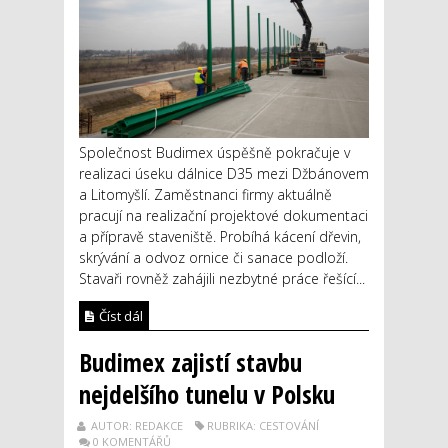
Společnost Budimex úspěšně pokračuje v
realizaci úseku dálnice D35 mezi Džbánovem
a Litomyšlí. Zaměstnanci firmy aktuálně
pracují na realizační projektové dokumentaci
a přípravě staveniště. Probíhá kácení dřevin,
skrývání a odvoz ornice či sanace podloží.
Stavaři rovněž zahájili nezbytné práce řešící...
Číst dál
Budimex zajistí stavbu
nejdelšího tunelu v Polsku
AUTOR: REDAKCE
RUBRIKA: CESTOVÁNÍ
0 KOMENTÁŘŮ