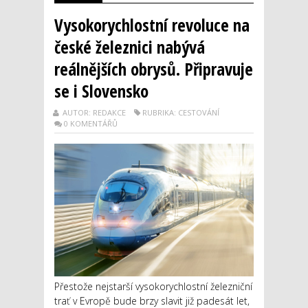
Vysokorychlostní revoluce na
české železnici nabývá
reálnějších obrysů. Připravuje
se i Slovensko
AUTOR: REDAKCE
RUBRIKA: CESTOVÁNÍ
0 KOMENTÁŘŮ
Přestože nejstarší vysokorychlostní železniční
trať v Evropě bude brzy slavit již padesát let,