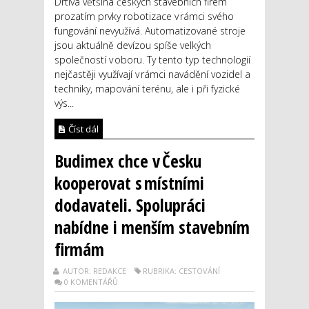
Drtivá většina českých stavebních firem
prozatím prvky robotizace v rámci svého
fungování nevyužívá. Automatizované stroje
jsou aktuálně devízou spíše velkých
společností v oboru. Ty tento typ technologií
nejčastěji využívají v rámci navádění vozidel a
techniky, mapování terénu, ale i při fyzické
výs...
Číst dál
Budimex chce v Česku
kooperovat s místními
dodavateli. Spolupráci
nabídne i menším stavebním
firmám
AUTOR: REDAKCE
RUBRIKA: CESTOVÁNÍ
0 KOMENTÁŘŮ