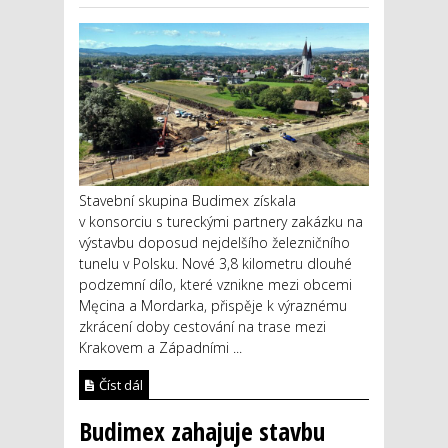
Stavební skupina Budimex získala
v konsorciu s tureckými partnery zakázku na
výstavbu doposud nejdelšího železničního
tunelu v Polsku. Nové 3,8 kilometru dlouhé
podzemní dílo, které vznikne mezi obcemi
Męcina a Mordarka, přispěje k výraznému
zkrácení doby cestování na trase mezi
Krakovem a Západními ...
Číst dál
Budimex zahajuje stavbu