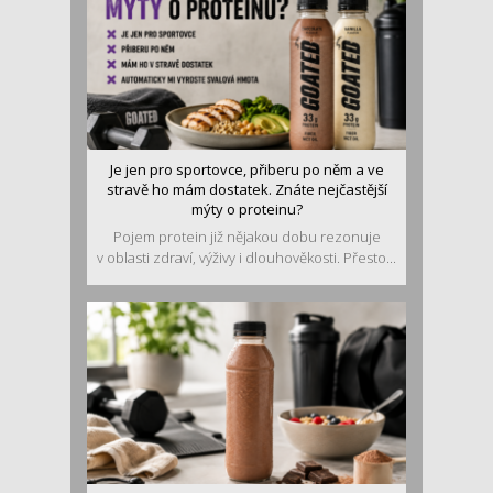
Je jen pro sportovce, přiberu po něm a ve
stravě ho mám dostatek. Znáte nejčastější
mýty o proteinu?
Pojem protein již nějakou dobu rezonuje
v oblasti zdraví, výživy i dlouhověkosti. Přesto...