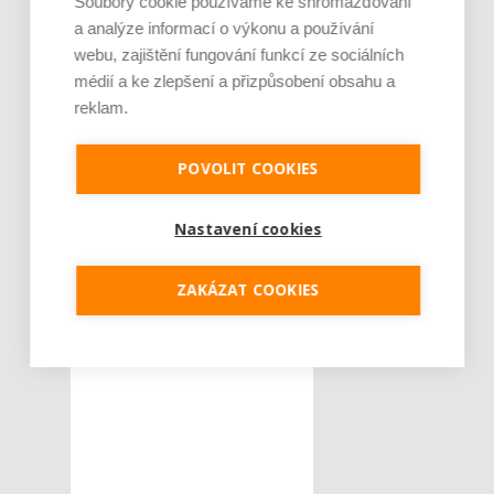
Soubory cookie používáme ke shromažďování
budimex
ŠTÍTKY :
a analýze informací o výkonu a používání
doprava
webu, zajištění fungování funkcí ze sociálních
Michal Wrzosek
médií a ke zlepšení a přizpůsobení obsahu a
reklam.
modernizace
nádraží
POVOLIT COOKIES
Polsko
stavebnictví
Nastavení cookies
Varšava
výstavba
ZAKÁZAT COOKIES