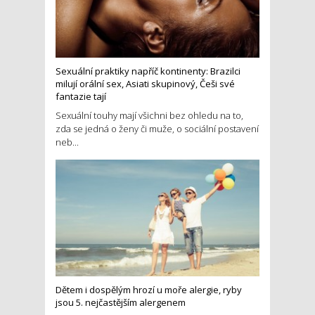
Sexuální praktiky napříč kontinenty: Brazilci
milují orální sex, Asiati skupinový, Češi své
fantazie tají
Sexuální touhy mají všichni bez ohledu na to,
zda se jedná o ženy či muže, o sociální postavení
neb...
Dětem i dospělým hrozí u moře alergie, ryby
jsou 5. nejčastějším alergenem