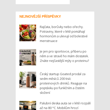
NEJNOVĚJŠÍ PŘÍSPĚVKY
Rajčata, borůvky nebo ořechy.
Potraviny, které v létě pomáhají
hormonům a ulevují od bolestivé
menstruace
Je jen pro sportovce, přiberu po
něm a ve stravě ho mám dostatek.
Znáte nejčastější mýty o proteinu?
Český startup Goated prodal za
sedm měsíců 200 tisíc
proteinových drinků. Reaguje na
poptávku po funkčním a čistém
složení
Palubní deska auta se v létě rozpálí
až na 80 °C. Mobilům hrozí