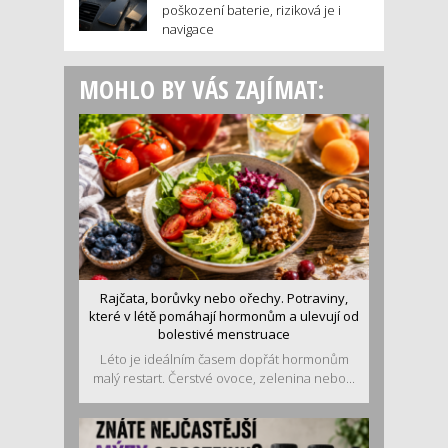
poškození baterie, riziková je i
navigace
MOHLO BY VÁS ZAJÍMAT:
Rajčata, borůvky nebo ořechy. Potraviny,
které v létě pomáhají hormonům a ulevují od
bolestivé menstruace
Léto je ideálním časem dopřát hormonům
malý restart. Čerstvé ovoce, zelenina nebo...