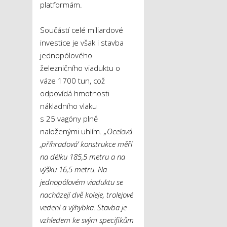
platformám.
Součástí celé miliardové
investice je však i stavba
jednopólového
železničního viaduktu o
váze 1700 tun, což
odpovídá hmotnosti
nákladního vlaku
s 25 vagóny plně
naloženými uhlím.
„Ocelová
‚příhradová‘ konstrukce měří
na délku 185,5 metru a na
výšku 16,5 metru. Na
jednopólovém viaduktu se
nacházejí dvě koleje, trolejové
vedení a výhybka. Stavba je
vzhledem ke svým specifikům