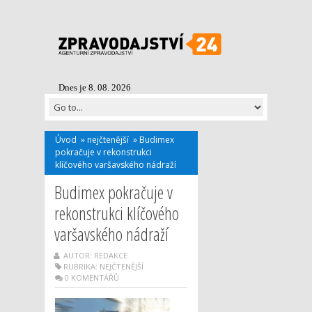
Dnes je 8. 08. 2026
Úvod
»
nejčtenější
»
Budimex
pokračuje v rekonstrukci
klíčového varšavského nádraží
Budimex pokračuje v
rekonstrukci klíčového
varšavského nádraží
AUTOR: REDAKCE
RUBRIKA:
NEJČTENĚJŠÍ
0 KOMENTÁŘŮ