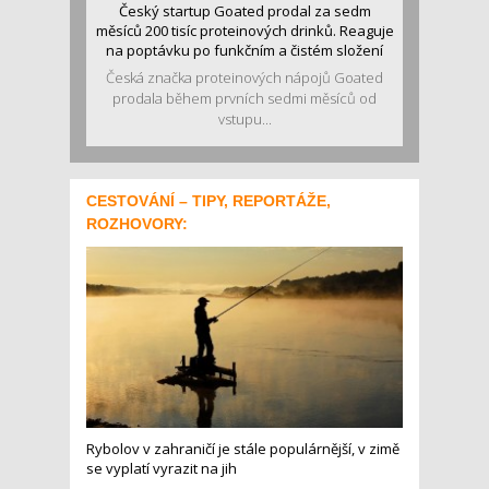
Český startup Goated prodal za sedm
měsíců 200 tisíc proteinových drinků. Reaguje
na poptávku po funkčním a čistém složení
Česká značka proteinových nápojů Goated
prodala během prvních sedmi měsíců od
vstupu...
CESTOVÁNÍ – TIPY, REPORTÁŽE,
ROZHOVORY:
Rybolov v zahraničí je stále populárnější, v zimě
se vyplatí vyrazit na jih