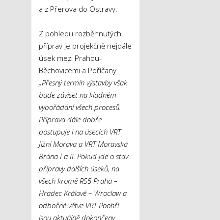
a z Přerova do Ostravy.
Z pohledu rozběhnutých
příprav je projekčně nejdále
úsek mezi Prahou-
Běchovicemi a Poříčany.
„Přesný termín výstavby však
bude záviset na kladném
vypořádání všech procesů.
Příprava dále dobře
postupuje i na úsecích VRT
Jižní Morava a VRT Moravská
Brána I a II. Pokud jde o stav
přípravy dalších úseků, na
všech kromě RS5 Praha –
Hradec Králové – Wroclaw a
odbočné větve VRT Poohří
jsou aktuálně dokončeny