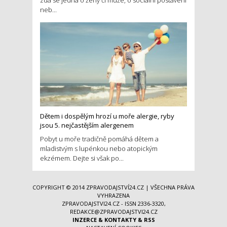
zda se jedná o ženy či muže, o sociální postavení
neb...
Dětem i dospělým hrozí u moře alergie, ryby
jsou 5. nejčastějším alergenem
Pobyt u moře tradičně pomáhá dětem a
mladistvým s lupénkou nebo atopickým
ekzémem. Dejte si však po...
COPYRIGHT © 2014
ZPRAVODAJSTVÍ24.CZ
| VŠECHNA PRÁVA
VYHRAZENA
ZPRAVODAJSTVI24.CZ - ISSN 2336-3320,
REDAKCE@ZPRAVODAJSTVI24.CZ
INZERCE
&
KONTAKTY
&
RSS