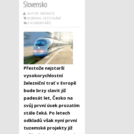
Slovensko
AUTOR: REDAKCE
RUBRIKA:
CESTOVÁNÍ
0 KOMENTÁŘŮ
Přestože nejstarší
vysokorychlostní
železniční trať v Evropě
bude brzy slavit již
padesát let, Česko na
svůj první úsek prozatím
stále čeká. Po letech
odkladů však nyní první
tuzemské projekty již