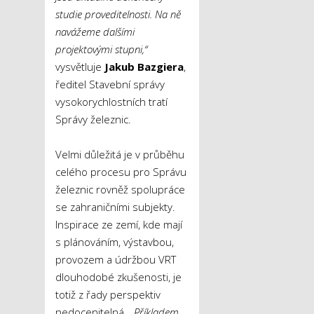
studie proveditelnosti. Na ně
navážeme dalšími
projektovými stupni,“
vysvětluje
Jakub Bazgiera
,
ředitel Stavební správy
vysokorychlostních tratí
Správy železnic.
Velmi důležitá je v průběhu
celého procesu pro Správu
železnic rovněž spolupráce
se zahraničními subjekty.
Inspirace ze zemí, kde mají
s plánováním, výstavbou,
provozem a údržbou VRT
dlouhodobé zkušenosti, je
totiž z řady perspektiv
nedocenitelná.
„Příkladem