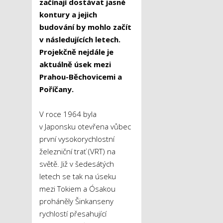
začínají dostávat jasné
kontury a jejich
budování by mohlo začít
v následujících letech.
Projekčně nejdále je
aktuálně úsek mezi
Prahou-Běchovicemi a
Poříčany.
V roce 1964 byla
v Japonsku otevřena vůbec
první vysokorychlostní
železniční trať (VRT) na
světě. Již v šedesátých
letech se tak na úseku
mezi Tokiem a Ósakou
proháněly Šinkanseny
rychlostí přesahující