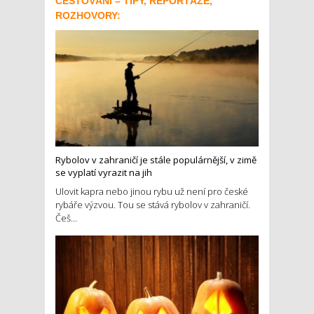
CESTOVÁNÍ – TIPY, REPORTÁŽE,
ROZHOVORY:
Rybolov v zahraničí je stále populárnější, v zimě
se vyplatí vyrazit na jih
Ulovit kapra nebo jinou rybu už není pro české
rybáře výzvou. Tou se stává rybolov v zahraničí.
Češ...