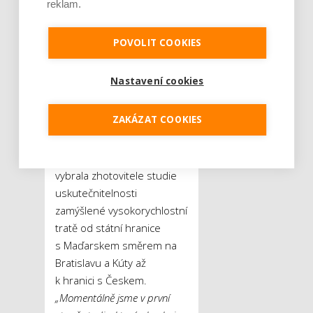
Ledy se hýbají i na
reklam.
Slovensku
POVOLIT COOKIES
S prvními reálnými kroky
v rámci rozvoje
Nastavení cookies
vysokorychlostních drah
přichází v posledních letech
ZAKÁZAT COOKIES
také sousední Slovensko.
Místní Železnice Slovenskej
republiky přednedávnem
vybrala zhotovitele studie
uskutečnitelnosti
zamýšlené vysokorychlostní
tratě od státní hranice
s Maďarskem směrem na
Bratislavu a Kúty až
k hranici s Českem.
„Momentálně jsme v první