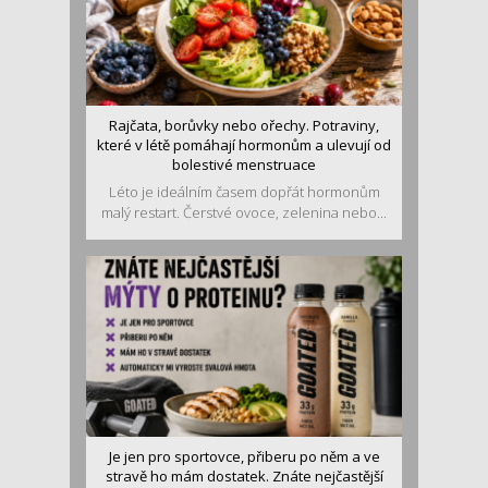
Rajčata, borůvky nebo ořechy. Potraviny,
které v létě pomáhají hormonům a ulevují od
bolestivé menstruace
Léto je ideálním časem dopřát hormonům
malý restart. Čerstvé ovoce, zelenina nebo...
Je jen pro sportovce, přiberu po něm a ve
stravě ho mám dostatek. Znáte nejčastější