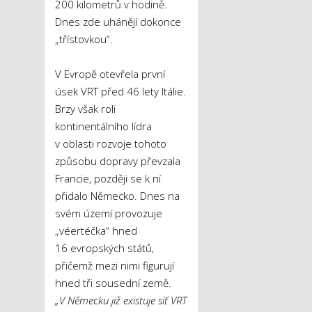
200 kilometrů v hodině.
Dnes zde uhánějí dokonce
„třístovkou“.
V Evropě otevřela první
úsek VRT před 46 lety Itálie.
Brzy však roli
kontinentálního lídra
v oblasti rozvoje tohoto
způsobu dopravy převzala
Francie, později se k ní
přidalo Německo. Dnes na
svém území provozuje
„véertéčka“ hned
16 evropských států,
přičemž mezi nimi figurují
hned tři sousední země.
„V Německu již existuje síť VRT