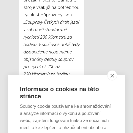
stroje však již na potřebnou
rychlost připraveny jsou.
„Soupravy Českých drah jezdí
v zahraničí standardně
rychlostí 200 kilometrů za
hodinu. V současné době tedy
disponujeme nebo máme
objednány desítky souprav
pro rychlost 200 až
230 kilometrů za hodinu.
Pořízení souprav pro vyšší
Informace o cookies na této
rychlosti bude realizováno
stránce
v závislosti na výstavbě a
zprovoznění VRT,“
uvádí
Soubory cookie používáme ke shromažďování
Lukáš Kubát
, mluvčí
a analýze informací o výkonu a používání
Českých drah.
webu, zajištění fungování funkcí ze sociálních
médií a ke zlepšení a přizpůsobení obsahu a