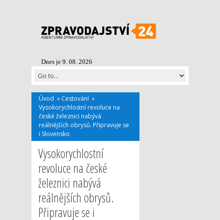
Dnes je 9. 08. 2026
Úvod
»
Cestování
»
Vysokorychlostní revoluce na
české železnici nabývá
reálnějších obrysů. Připravuje se
i Slovensko
Vysokorychlostní
revoluce na české
železnici nabývá
reálnějších obrysů.
Připravuje se i