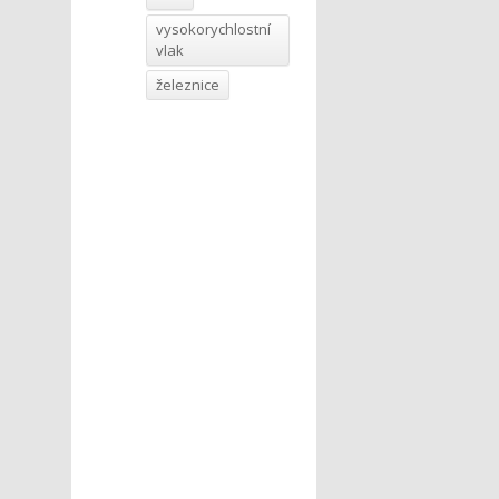
vysokorychlostní
vlak
železnice