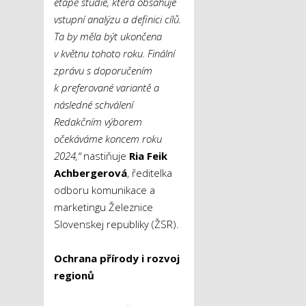
etapě studie, která obsahuje
vstupní analýzu a definici cílů.
Ta by měla být ukončena
v květnu tohoto roku. Finální
zprávu s doporučením
k preferované variantě a
následné schválení
Redakčním výborem
očekáváme koncem roku
2024,“
nastiňuje
Ria Feik
Achbergerová
, ředitelka
odboru komunikace a
marketingu Železnice
Slovenskej republiky (ŽSR).
Ochrana přírody i rozvoj
regionů