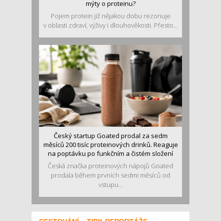
mýty o proteinu?
Pojem protein již nějakou dobu rezonuje
v oblasti zdraví, výživy i dlouhověkosti. Přesto...
Český startup Goated prodal za sedm
měsíců 200 tisíc proteinových drinků. Reaguje
na poptávku po funkčním a čistém složení
Česká značka proteinových nápojů Goated
prodala během prvních sedmi měsíců od
vstupu...