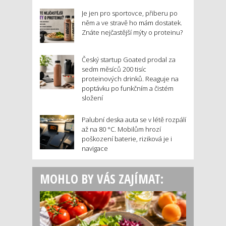
Je jen pro sportovce, přiberu po
něm a ve stravě ho mám dostatek.
Znáte nejčastější mýty o proteinu?
Český startup Goated prodal za
sedm měsíců 200 tisíc
proteinových drinků. Reaguje na
poptávku po funkčním a čistém
složení
Palubní deska auta se v létě rozpálí
až na 80 °C. Mobilům hrozí
poškození baterie, riziková je i
navigace
MOHLO BY VÁS ZAJÍMAT: