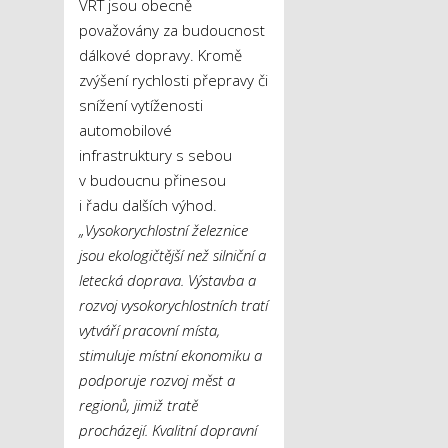
VRT jsou obecně
považovány za budoucnost
dálkové dopravy. Kromě
zvýšení rychlosti přepravy či
snížení vytíženosti
automobilové
infrastruktury s sebou
v budoucnu přinesou
i řadu dalších výhod.
„Vysokorychlostní železnice
jsou ekologičtější než silniční a
letecká doprava. Výstavba a
rozvoj vysokorychlostních tratí
vytváří pracovní místa,
stimuluje místní ekonomiku a
podporuje rozvoj měst a
regionů, jimiž tratě
procházejí. Kvalitní dopravní