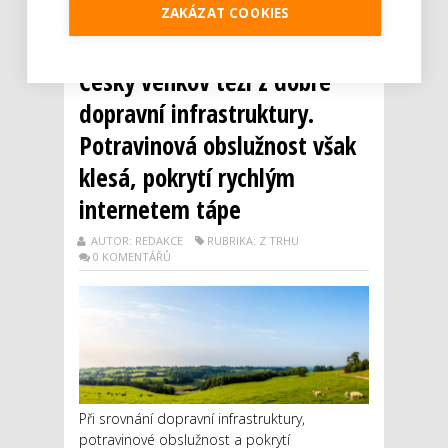
ZAKÁZAT COOKIES
Číst dál
Český venkov těží z dobré
dopravní infrastruktury.
Potravinová obslužnost však
klesá, pokrytí rychlým
internetem tápe
AUTOR: REDAKCE
RUBRIKA: Z TRHU
0 KOMENTÁŘŮ
Při srovnání dopravní infrastruktury,
potravinové obslužnost a pokrytí