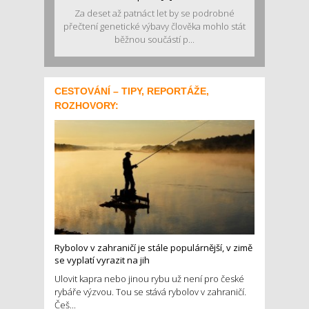
Za deset až patnáct let by se podrobné
přečtení genetické výbavy člověka mohlo stát
běžnou součástí p...
CESTOVÁNÍ – TIPY, REPORTÁŽE,
ROZHOVORY:
Rybolov v zahraničí je stále populárnější, v zimě
se vyplatí vyrazit na jih
Ulovit kapra nebo jinou rybu už není pro české
rybáře výzvou. Tou se stává rybolov v zahraničí.
Češ...