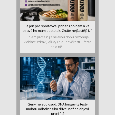
Je jen pro sportovce, přiberu po něm a ve
stravě ho mám dostatek. Znáte nejčastějš [...]
Pojem protein již nějakou dobu rezonuje
v oblasti zdraví, výživy i dlouhověkosti. Přesto
se o ně...
Geny nejsou osud. DNA longevity testy
mohou odhalit rizika dříve, než se objeví
první [...]