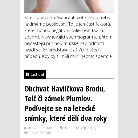
Stres, obezita, užívání antibiotik nebo třeba
nadměrné posilování. To je jen část faktorů,
které mohou negativně ovlivňovat kvalitu
spermií. Nevyhovující spermiogram je přitom
nejčastější příčinou mužské neplodnosti –
uvádí se, že představuje až 70 % všech
případů. Kdy by si měli muži nechat spermie
...
Číst dál
Obchvat Havlíčkova Brodu,
Telč či zámek Plumlov.
Podívejte se na letecké
snímky, které dělí dva roky
AUTOR: REDAKCE
RUBRIKA: NEJČTENĚJŠÍ
0 KOMENTÁŘŮ