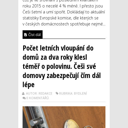
roku 2015 o necelé 4 % méně. I přesto jsou
Češi šetrní a umí spořit. Dokládají to aktuální
statistiky Evropské komise, dle kterých se
v českých domácnostech spotřebuje nejmé...
Číst dál
Počet letních vloupání do
domů za dva roky klesl
téměř o polovinu. Češi své
domovy zabezpečují čím dál
lépe
AUTOR: REDAKCE
RUBRIKA: BYDLENÍ
0 KOMENTÁŘŮ