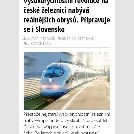
Vysokorychlostní revoluce na
české železnici nabývá
reálnějších obrysů. Připravuje
se i Slovensko
AUTOR: REDAKCE
RUBRIKA: CESTOVÁNÍ
0 KOMENTÁŘŮ
Přestože nejstarší vysokorychlostní železniční
trať v Evropě bude brzy slavit již padesát let,
Česko na svůj první úsek prozatím stále
čeká. Po letech odkladů však nyní první