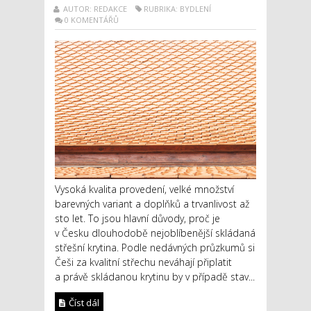
AUTOR: REDAKCE
RUBRIKA: BYDLENÍ
0 KOMENTÁŘŮ
Vysoká kvalita provedení, velké množství
barevných variant a doplňků a trvanlivost až
sto let. To jsou hlavní důvody, proč je
v Česku dlouhodobě nejoblíbenější skládaná
střešní krytina. Podle nedávných průzkumů si
Češi za kvalitní střechu neváhají připlatit
a právě skládanou krytinu by v případě stav...
Číst dál