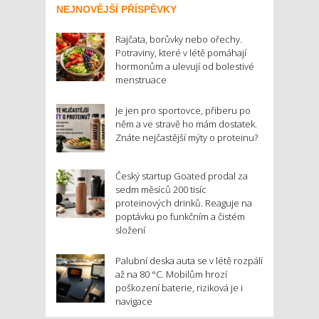
NEJNOVĚJŠÍ PŘÍSPĚVKY
Rajčata, borůvky nebo ořechy.
Potraviny, které v létě pomáhají
hormonům a ulevují od bolestivé
menstruace
Je jen pro sportovce, přiberu po
něm a ve stravě ho mám dostatek.
Znáte nejčastější mýty o proteinu?
Český startup Goated prodal za
sedm měsíců 200 tisíc
proteinových drinků. Reaguje na
poptávku po funkčním a čistém
složení
Palubní deska auta se v létě rozpálí
až na 80 °C. Mobilům hrozí
poškození baterie, riziková je i
navigace