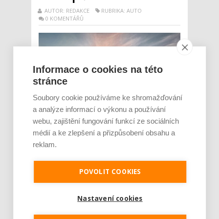
AUTOR: REDAKCE
RUBRIKA: AUTO
0 KOMENTÁŘŮ
Informace o cookies na této
stránce
Soubory cookie používáme ke shromažďování
a analýze informací o výkonu a používání
webu, zajištění fungování funkcí ze sociálních
médií a ke zlepšení a přizpůsobení obsahu a
reklam.
Rychlé opotřebení brzd patří k jednomu
z nejčastějších problémů u nejběžnějších
modelů aut v České republice. Vyplývá to
POVOLIT COOKIES
z průzkumu sítě nezávislých autoservisů
ProfiAuto. Na častější problémy s brzdami
upozorňovali mechanici u téměř poloviny
Nastavení cookies
hodnocených modelů. Jak se o brzdy
správně starat a kdy je...