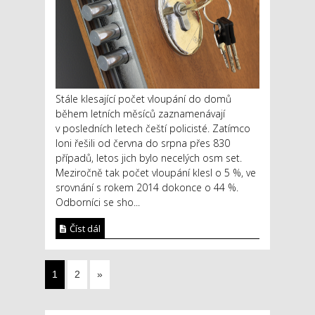
Stále klesající počet vloupání do domů
během letních měsíců zaznamenávají
v posledních letech čeští policisté. Zatímco
loni řešili od června do srpna přes 830
případů, letos jich bylo necelých osm set.
Meziročně tak počet vloupání klesl o 5 %, ve
srovnání s rokem 2014 dokonce o 44 %.
Odborníci se sho...
Číst dál
1
2
»