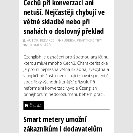
Čechů při konverzaci ani
netuší. Nejčastěji chybují ve
větné skladbě nebo při
snahách o doslovný překlad
AUTOR: REDAKCE
RUBRIKA: PRAKTICKÉ TIPY
0 KOMENTÁŘŮ
Czenglish je označení pro špatnou angličtinu,
kterou mluví mnoho Čechů. Charakteristická
je pro ni nepřesná větná skladba, svébytná a
v angličtině často neexistující slovní spojení či
specifický východně znějící přízvuk. Při
neformální konverzaci vyvolá Czenglish
přinejhorším nedorozumění, během prac...
Číst dál
Smart metery umožní
zákazníkům i dodavatelům