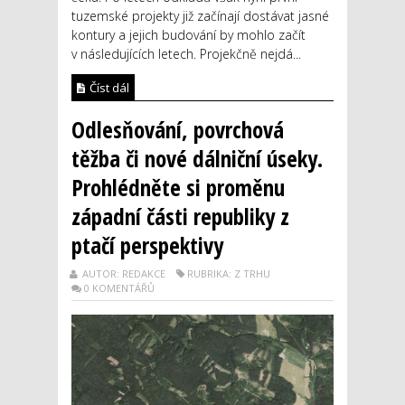
tuzemské projekty již začínají dostávat jasné
kontury a jejich budování by mohlo začít
v následujících letech. Projekčně nejdá...
Číst dál
Odlesňování, povrchová
těžba či nové dálniční úseky.
Prohlédněte si proměnu
západní části republiky z
ptačí perspektivy
AUTOR: REDAKCE
RUBRIKA: Z TRHU
0 KOMENTÁŘŮ