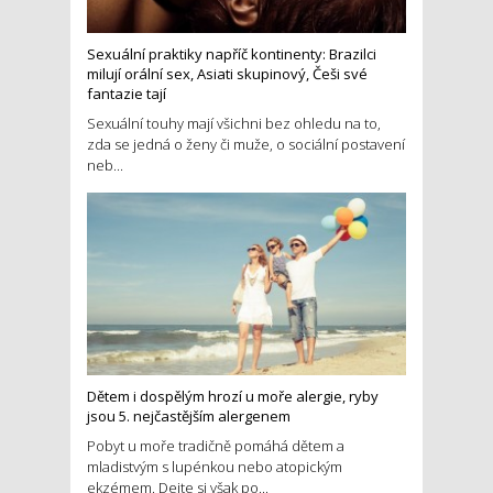
Sexuální praktiky napříč kontinenty: Brazilci
milují orální sex, Asiati skupinový, Češi své
fantazie tají
Sexuální touhy mají všichni bez ohledu na to,
zda se jedná o ženy či muže, o sociální postavení
neb...
Dětem i dospělým hrozí u moře alergie, ryby
jsou 5. nejčastějším alergenem
Pobyt u moře tradičně pomáhá dětem a
mladistvým s lupénkou nebo atopickým
ekzémem. Dejte si však po...