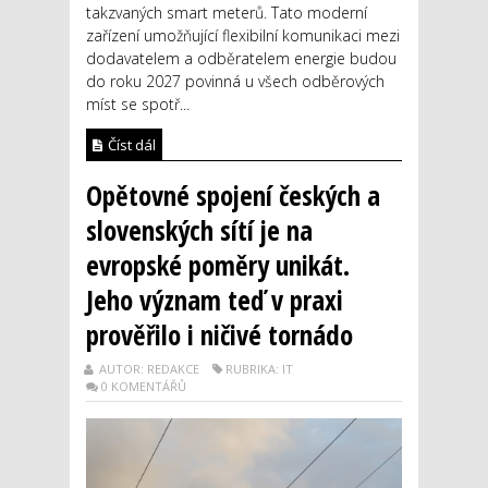
takzvaných smart meterů. Tato moderní
zařízení umožňující flexibilní komunikaci mezi
dodavatelem a odběratelem energie budou
do roku 2027 povinná u všech odběrových
míst se spotř...
Číst dál
Opětovné spojení českých a
slovenských sítí je na
evropské poměry unikát.
Jeho význam teď v praxi
prověřilo i ničivé tornádo
AUTOR: REDAKCE
RUBRIKA: IT
0 KOMENTÁŘŮ