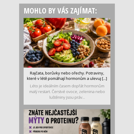
MOHLO BY VÁS ZAJÍMAT:
Rajčata, borůvky nebo ořechy. Potraviny,
které v létě pomáhají hormonům a ulevuj [...]
Léto je ideálním časem dopřát hormonům
malý restart. Čerstvé ovoce, zelenina nebo
luštěniny jsou práv...