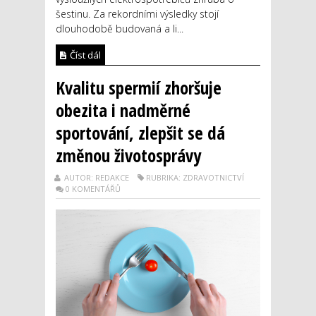
šestinu. Za rekordními výsledky stojí
dlouhodobě budovaná a li...
Číst dál
Kvalitu spermií zhoršuje
obezita i nadměrné
sportování, zlepšit se dá
změnou životosprávy
AUTOR: REDAKCE
RUBRIKA: ZDRAVOTNICTVÍ
0 KOMENTÁŘŮ