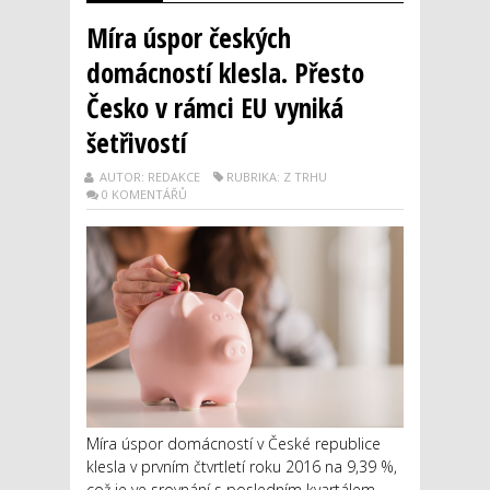
Míra úspor českých
domácností klesla. Přesto
Česko v rámci EU vyniká
šetřivostí
AUTOR: REDAKCE
RUBRIKA: Z TRHU
0 KOMENTÁŘŮ
Míra úspor domácností v České republice
klesla v prvním čtvrtletí roku 2016 na 9,39 %,
což je ve srovnání s posledním kvartálem