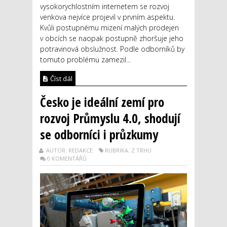
vysokorychlostním internetem se rozvoj
venkova nejvíce projevil v prvním aspektu.
Kvůli postupnému mizení malých prodejen
v obcích se naopak postupně zhoršuje jeho
potravinová obslužnost. Podle odborníků by
tomuto problému zamezil...
Číst dál
Česko je ideální zemí pro
rozvoj Průmyslu 4.0, shodují
se odborníci i průzkumy
AUTOR: REDAKCE
RUBRIKA: Z TRHU
0 KOMENTÁŘŮ