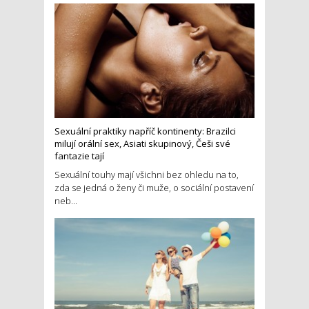
Sexuální praktiky napříč kontinenty: Brazilci
milují orální sex, Asiati skupinový, Češi své
fantazie tají
Sexuální touhy mají všichni bez ohledu na to,
zda se jedná o ženy či muže, o sociální postavení
neb...