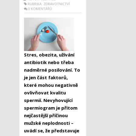
RUBRIKA:
ZDRAVOTNICTVÍ
0 KOMENTÁŘŮ
Stres, obezita, užívání
antibiotik nebo třeba
nadměrné posilování. To
je jen část faktorů,
které mohou negativně
ovlivňovat kvalitu
spermií. Nevyhovující
spermiogram je přitom
nejčastější příčinou
mužské neplodnosti –
uvádí se, že představuje