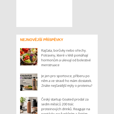
NEJNOVĚJŠÍ PŘÍSPĚVKY
Rajčata, borůvky nebo ořechy.
Potraviny, které v létě pomáhají
hormonům a ulevují od bolestivé
menstruace
Je jen pro sportovce, přiberu po
něm a ve stravě ho mám dostatek.
Znáte nejčastější mýty o proteinu?
Český startup Goated prodal za
sedm měsíců 200 tisíc
proteinových drinků. Reaguje na
poptávku po funkčním a čistém