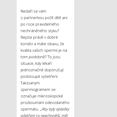
Nedaří se vám
s partnerkou počít dítě ani
po roce pravidelného
nechráněného styku?
Nejste právě v dobré
kondici a máte obavu, že
kvalita vašich spermií je na
tom podobně? To jsou
situace, kdy lékaři
jednoznačně doporučují
podstoupit vyšetření.
Takzvaným
spermiogramem se
označuje mikroskopické
prozkoumání odevzdaného
spermatu.
„Aby byly výsledky
vyšetření co nejpřesnější, měl