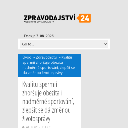
Dnes je 7. 08. 2026
Úvod
»
Zdravotnictví
»
Kvalitu
spermií zhoršuje obezita i
nadměrné sportování, zlepšit se
dá změnou životosprávy
Kvalitu spermií
zhoršuje obezita i
nadměrné sportování,
zlepšit se dá změnou
životosprávy
AUTOR: REDAKCE