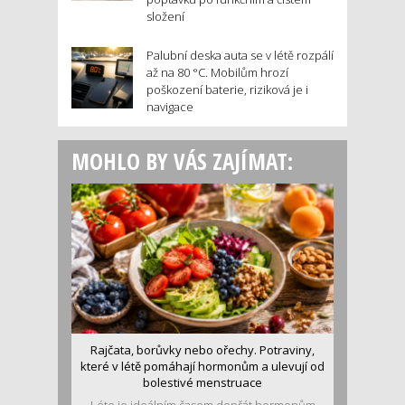
složení
Palubní deska auta se v létě rozpálí
až na 80 °C. Mobilům hrozí
poškození baterie, riziková je i
navigace
MOHLO BY VÁS ZAJÍMAT:
Rajčata, borůvky nebo ořechy. Potraviny,
které v létě pomáhají hormonům a ulevují od
bolestivé menstruace
Léto je ideálním časem dopřát hormonům