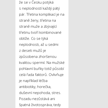
že se v Česku potýká
s neplodností každý pátý
pár. Třetina komplikací je na
straně ženy, třetina na
straně muže a zbývající
třetinu tvoří kombinované
obtíže. Co se týká
neplodnosti, až u sedmi
z deseti mužů je
způsobena zhoršenou
kvalitou spermií. Na mužské
pohlavní buňky totiž působí
celá řada faktorů. Ovlivňuje
je například léčba
antibiotiky, horečka,
duševní nepohoda, stres.
Pozadu nezůstává ani
špatná životospráva, tedy