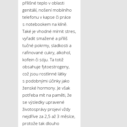
přílišné teplo v oblasti
genitálií, nošení mobilního
telefonu v kapse či práce
s notebookem na klíně.
Také je vhodné mírnit stres,
vyřadit smažené a příliš
tučné pokrmy, sladkosti a
rafinované cukry, alkohol,
kofein či sóju. Ta totiž
obsahuje fytoestrogeny,
což jsou rostlinné látky
s podobnými účinky jako
ženské hormony. Je však
potřeba mít na paměti, že
se výsledky upravené
životosprávy projeví vždy
nejdříve za 2,5 až 3 měsíce,
protože tak dlouho