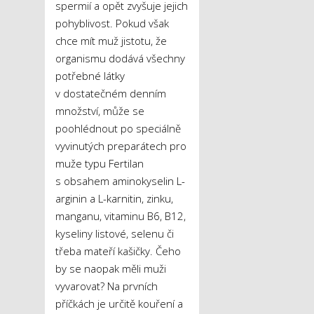
spermií a opět zvyšuje jejich
pohyblivost. Pokud však
chce mít muž jistotu, že
organismu dodává všechny
potřebné látky
v dostatečném denním
množství, může se
poohlédnout po speciálně
vyvinutých preparátech pro
muže typu Fertilan
s obsahem aminokyselin L-
arginin a L-karnitin, zinku,
manganu, vitaminu B6, B12,
kyseliny listové, selenu či
třeba mateří kašičky. Čeho
by se naopak měli muži
vyvarovat? Na prvních
příčkách je určitě kouření a