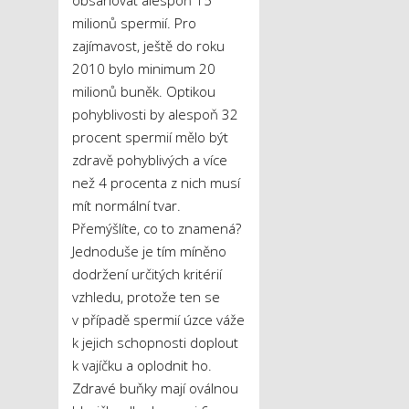
milionů spermií. Pro
zajímavost, ještě do roku
2010 bylo minimum 20
milionů buněk. Optikou
pohyblivosti by alespoň 32
procent spermií mělo být
zdravě pohyblivých a více
než 4 procenta z nich musí
mít normální tvar.
Přemýšlíte, co to znamená?
Jednoduše je tím míněno
dodržení určitých kritérií
vzhledu, protože ten se
v případě spermií úzce váže
k jejich schopnosti doplout
k vajíčku a oplodnit ho.
Zdravé buňky mají oválnou