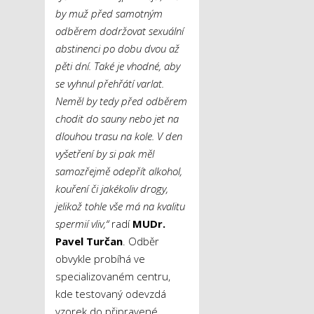
by muž před samotným
odběrem dodržovat sexuální
abstinenci po dobu dvou až
pěti dní. Také je vhodné, aby
se vyhnul přehřátí varlat.
Neměl by tedy před odběrem
chodit do sauny nebo jet na
dlouhou trasu na kole. V den
vyšetření by si pak měl
samozřejmě odepřít alkohol,
kouření či jakékoliv drogy,
jelikož tohle vše má na kvalitu
spermií vliv,“
radí
MUDr.
Pavel Turčan
. Odběr
obvykle probíhá ve
specializovaném centru,
kde testovaný odevzdá
vzorek do připravené