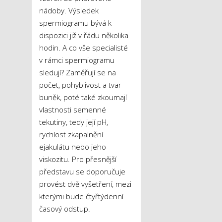
nádoby. Výsledek
spermiogramu bývá k
dispozici již v řádu několika
hodin. A co vše specialisté
v rámci spermiogramu
sledují? Zaměřují se na
počet, pohyblivost a tvar
buněk, poté také zkoumají
vlastnosti semenné
tekutiny, tedy její pH,
rychlost zkapalnění
ejakulátu nebo jeho
viskozitu. Pro přesnější
představu se doporučuje
provést dvě vyšetření, mezi
kterými bude čtyřtýdenní
časový odstup.