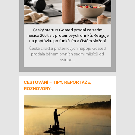
Český startup Goated prodal za sedm
měsíců 200 tisíc proteinových drinků. Reaguje
na poptávku po funkčním a čistém složení
Česká značka proteinových nápojů Goated
prodala během prvních sedmi měsíců od
vstupu...
CESTOVÁNÍ – TIPY, REPORTÁŽE,
ROZHOVORY: