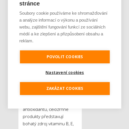
stránce
Soubory cookie používáme ke shromažďování
a analýze informací o výkonu a používání
Pokud jsou hodnoty
webu, zajištění fungování funkcí ze sociálních
spermiogramu nevyhovující,
médií a ke zlepšení a přizpůsobení obsahu a
lékaři v první fázi doporučí
reklam.
muži upravit životní styl.
Obvykle se zaměří na to,
POVOLIT COOKIES
aby do své rutiny zařadil
více pohybu, pokud jej
Nastavení cookies
postrádá, a přidal do
jídelníčku vhodné potraviny.
Rajčata, špenát, papriky
ZAKÁZAT COOKIES
nebo třeba mrkev jsou
vhodným zdrojem
antioxidantů, celozrnné
produkty představují
bohatý zdroj vitaminu B, E,