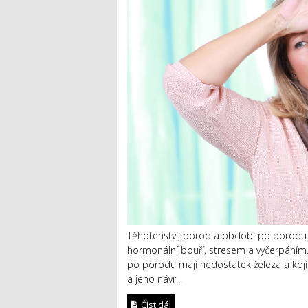
Těhotenství, porod a období po porodu j
hormonální bouří, stresem a vyčerpáním.
po porodu mají nedostatek železa a kojí 
a jeho návr...
Číst dál