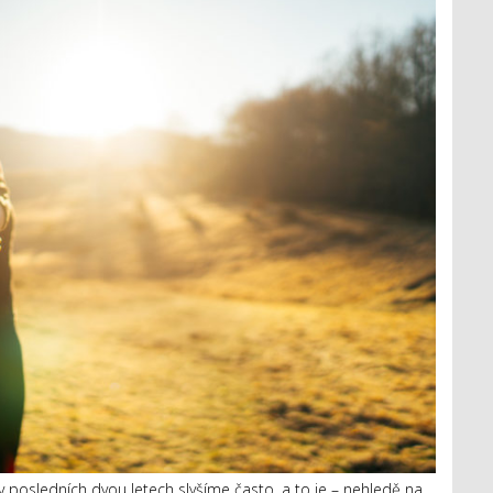
v posledních dvou letech slyšíme často, a to je – nehledě na