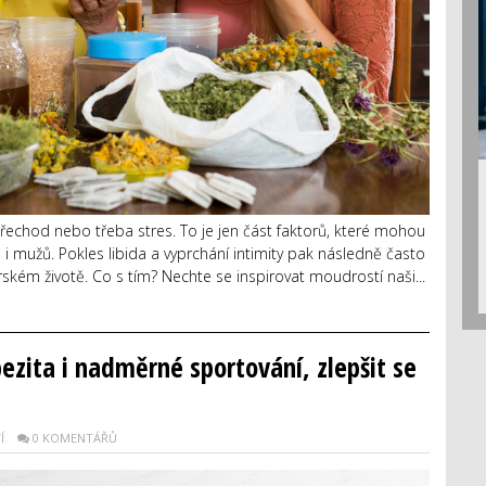
echod nebo třeba stres. To je jen část faktorů, které mohou
 i mužů. Pokles libida a vyprchání intimity pak následně často
ském životě. Co s tím? Nechte se inspirovat moudrostí naši...
bezita i nadměrné sportování, zlepšit se
Í
0 KOMENTÁŘŮ