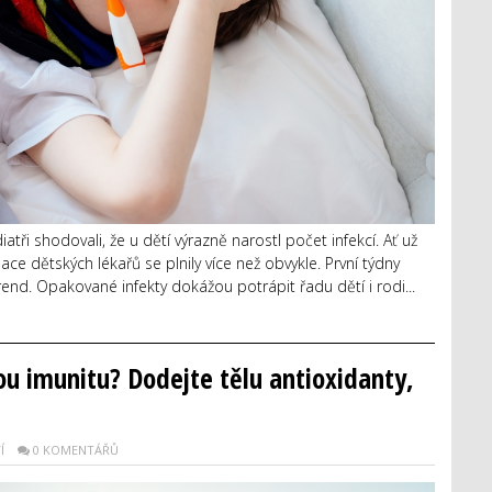
atři shodovali, že u dětí výrazně narostl počet infekcí. Ať už
ce dětských lékařů se plnily více než obvykle. První týdny
nd. Opakované infekty dokážou potrápit řadu dětí i rodi...
ou imunitu? Dodejte tělu antioxidanty,
Í
0 KOMENTÁŘŮ