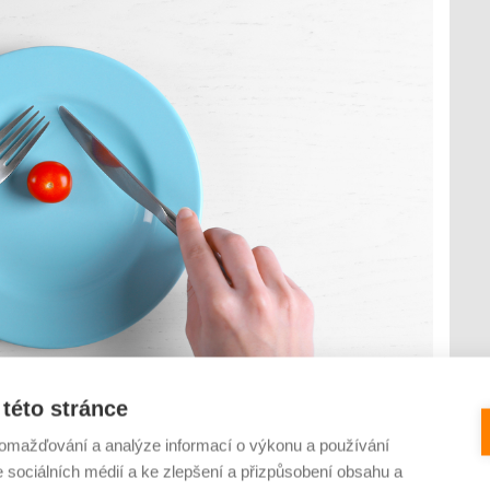
této stránce
omažďování a analýze informací o výkonu a používání
e sociálních médií a ke zlepšení a přizpůsobení obsahu a
řeba nadměrné posilování. To je jen část faktorů, které mohou