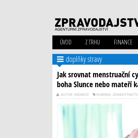
ÚVOD
Z TRHU
FINANCE
doplňky stravy
Jak srovnat menstruační c
boha Slunce nebo mateří k
AUTOR: REDAKCE
RUBRIKA: ZDRAVOTNICTV