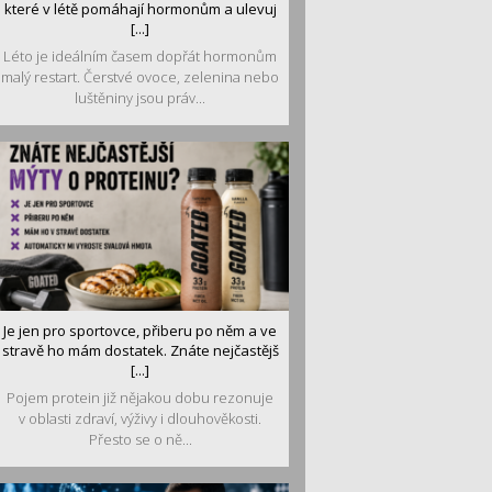
které v létě pomáhají hormonům a ulevuj
[...]
Léto je ideálním časem dopřát hormonům
malý restart. Čerstvé ovoce, zelenina nebo
luštěniny jsou práv...
Je jen pro sportovce, přiberu po něm a ve
stravě ho mám dostatek. Znáte nejčastějš
[...]
Pojem protein již nějakou dobu rezonuje
v oblasti zdraví, výživy i dlouhověkosti.
Přesto se o ně...