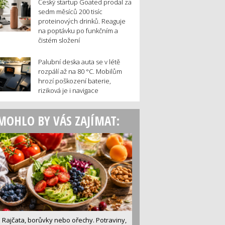
Český startup Goated prodal za
sedm měsíců 200 tisíc
proteinových drinků. Reaguje
na poptávku po funkčním a
čistém složení
Palubní deska auta se v létě
rozpálí až na 80 °C. Mobilům
hrozí poškození baterie,
riziková je i navigace
MOHLO BY VÁS ZAJÍMAT:
Rajčata, borůvky nebo ořechy. Potraviny,