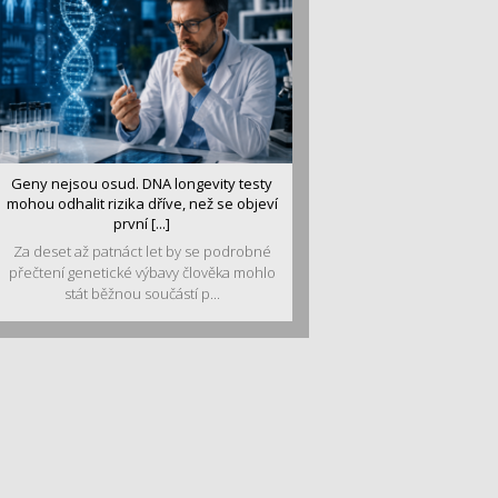
Geny nejsou osud. DNA longevity testy
mohou odhalit rizika dříve, než se objeví
první [...]
Za deset až patnáct let by se podrobné
přečtení genetické výbavy člověka mohlo
stát běžnou součástí p...