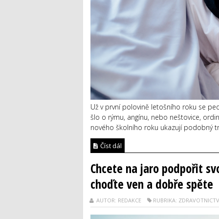
Už v první polovině letošního roku se pedi
šlo o rýmu, angínu, nebo neštovice, ordina
nového školního roku ukazují podobný tre
Číst dál
Chcete na jaro podpořit sv
choďte ven a dobře spěte
AUTOR: REDAKCE
RUBRIKA: ZDRAVOTNICTV