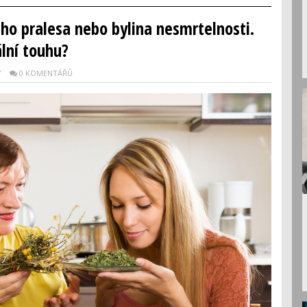
o pralesa nebo bylina nesmrtelnosti.
ální touhu?
Y
0 KOMENTÁŘŮ