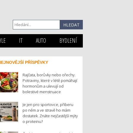
YLE
IT
AUTO
BYDLENÍ
NEJNOVĚJŠÍ PŘÍSPĚVKY
Rajčata, borůvky nebo ořechy.
Potraviny, které v létě pomáhají
hormonům a ulevují od
bolestivé menstruace
Je jen pro sportovce, přiberu
po něm a ve stravě ho mám
dostatek. Znáte nejčastější mýty
o proteinu?