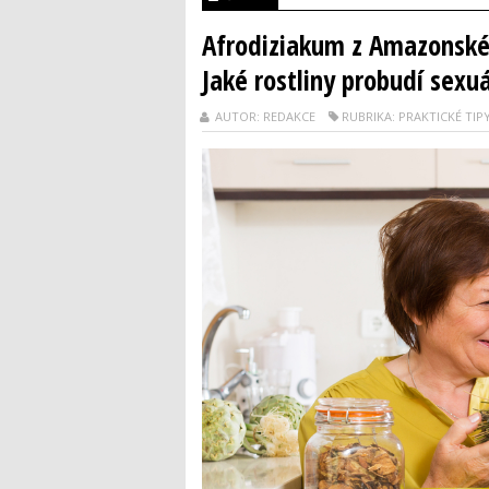
Afrodiziakum z Amazonskéh
Jaké rostliny probudí sexu
AUTOR: REDAKCE
RUBRIKA: PRAKTICKÉ TIP