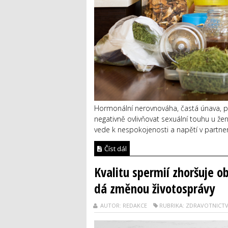
Hormonální nerovnováha, častá únava, př
negativně ovlivňovat sexuální touhu u žen
vede k nespokojenosti a napětí v partner
Číst dál
Kvalitu spermií zhoršuje o
dá změnou životosprávy
AUTOR: REDAKCE
RUBRIKA: ZDRAVOTNICTV