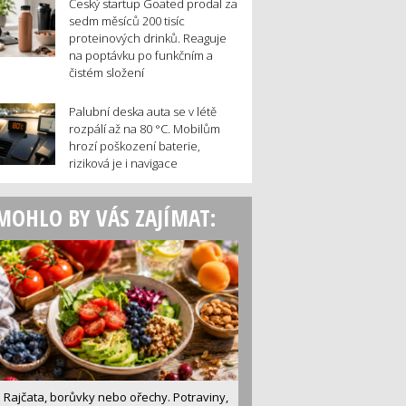
Český startup Goated prodal za
sedm měsíců 200 tisíc
proteinových drinků. Reaguje
na poptávku po funkčním a
čistém složení
Palubní deska auta se v létě
rozpálí až na 80 °C. Mobilům
hrozí poškození baterie,
riziková je i navigace
MOHLO BY VÁS ZAJÍMAT:
Rajčata, borůvky nebo ořechy. Potraviny,