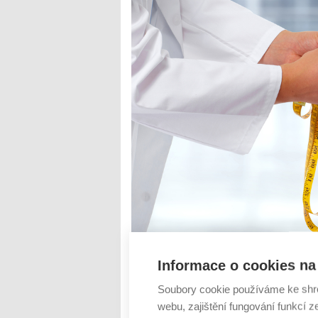
Nemožnost páru zplodit dítě připisovali v
stejnou měrou týká také mužů. Ať už je 
Informace o cookies na 
hmotnosti, nebo třeba urologické komplikac
Soubory cookie používáme ke shr
Číst dál
webu, zajištění fungování funkcí z