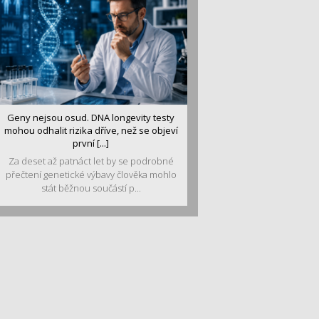
Geny nejsou osud. DNA longevity testy
mohou odhalit rizika dříve, než se objeví
první [...]
Za deset až patnáct let by se podrobné
přečtení genetické výbavy člověka mohlo
stát běžnou součástí p...