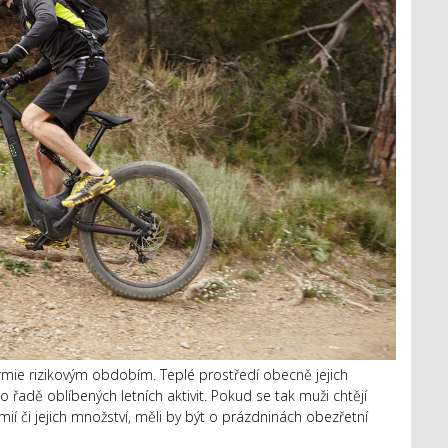
ie rizikovým obdobím. Teplé prostředí obecně jejich
 řadě oblíbených letních aktivit. Pokud se tak muži chtějí
ií či jejich množství, měli by být o prázdninách obezřetní