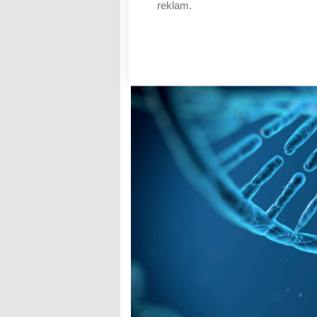
reklam.
Poškozená DNA spermií, zji
pohlavní choroby ovlivňují
AUTOR: REDAKCE
RUBRIKA: ZDRAVOTNICTV