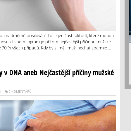
řeba nadměrné posilování. To je jen část faktorů, které mohou
yhovující spermiogram je přitom nejčastější příčinou mužské
 70 % všech případů. Kdy by si měli muži nechat spermie ...
y v DNA aneb Nejčastější příčiny mužské
Í
0 KOMENTÁŘŮ