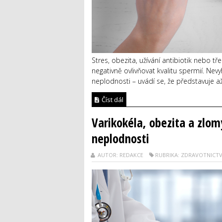
Stres, obezita, užívání antibiotik nebo t
negativně ovlivňovat kvalitu spermií. Nev
neplodnosti – uvádí se, že představuje až
Číst dál
Varikokéla, obezita a zlom
neplodnosti
AUTOR: REDAKCE
RUBRIKA: ZDRAVOTNICTV