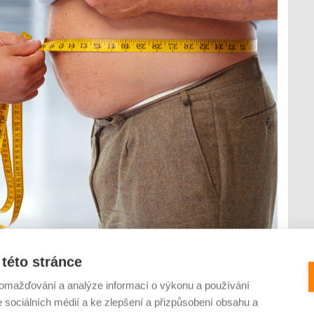
 minulosti lidé především ženám. Dnes se však již ví, že se
řeč o nekvalitních spermiích, genetickém onemocnění, vysoké
této stránce
i. Ačkoliv je příčin neplodnosti celá řada, hovoří se o nic...
omažďování a analýze informací o výkonu a používání
e sociálních médií a ke zlepšení a přizpůsobení obsahu a