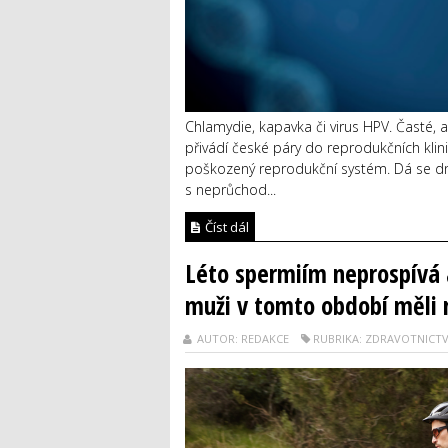
Chlamydie, kapavka či virus HPV. Časté, a
přivádí české páry do reprodukčních klini
poškozený reprodukční systém. Dá se dn
s neprůchod...
Číst dál
Léto spermiím neprospívá a
muži v tomto období měli 
AUTOR: REDAKCE
RUBRIKA: ZDRAVOTNICTV