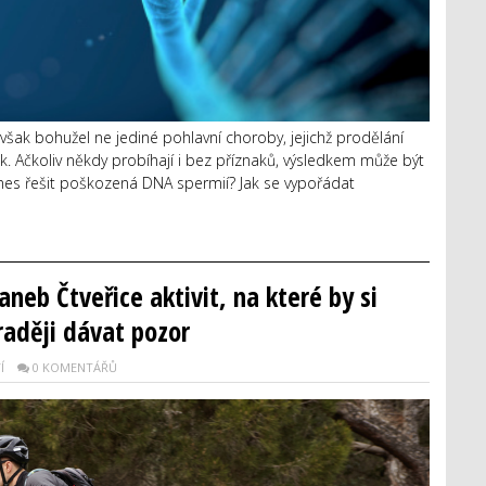
však bohužel ne jediné pohlavní choroby, jejichž prodělání
k. Ačkoliv někdy probíhají i bez příznaků, výsledkem může být
es řešit poškozená DNA spermií? Jak se vypořádat
neb Čtveřice aktivit, na které by si
raději dávat pozor
Í
0 KOMENTÁŘŮ