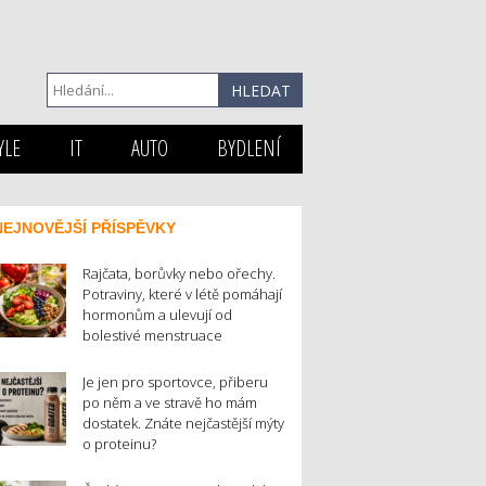
YLE
IT
AUTO
BYDLENÍ
NEJNOVĚJŠÍ PŘÍSPĚVKY
Rajčata, borůvky nebo ořechy.
Potraviny, které v létě pomáhají
hormonům a ulevují od
bolestivé menstruace
Je jen pro sportovce, přiberu
po něm a ve stravě ho mám
dostatek. Znáte nejčastější mýty
o proteinu?