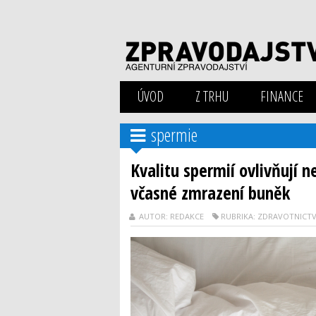
ÚVOD
Z TRHU
FINANCE
spermie
Kvalitu spermií ovlivňují 
včasné zmrazení buněk
AUTOR: REDAKCE
RUBRIKA: ZDRAVOTNICTV