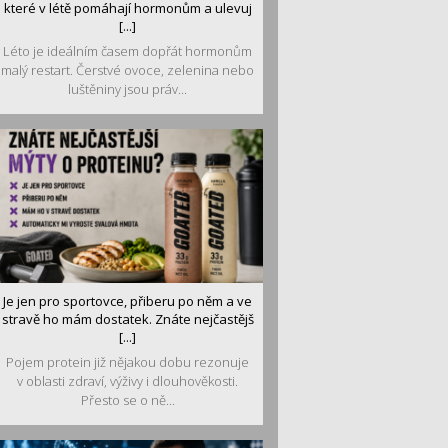
které v létě pomáhají hormonům a ulevuj
[...]
Léto je ideálním časem dopřát hormonům
malý restart. Čerstvé ovoce, zelenina nebo
luštěniny jsou práv...
Je jen pro sportovce, přiberu po něm a ve
stravě ho mám dostatek. Znáte nejčastějš
[...]
Pojem protein již nějakou dobu rezonuje
v oblasti zdraví, výživy i dlouhověkosti.
Přesto se o ně...