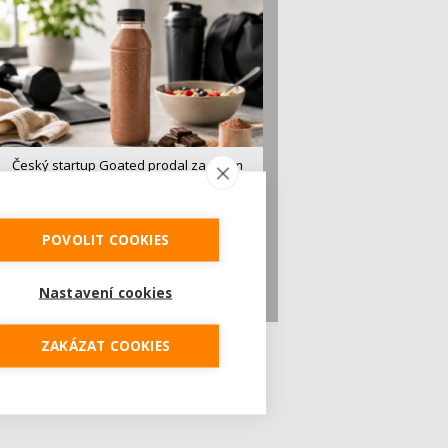
Český startup Goated prodal za sedm
měsíců 200 tisíc proteinových drinků.
Reaguje na poptávku po funkčním a
čistém složení
POVOLIT COOKIES
Česká značka proteinových nápojů Goated
prodala během prvních sedmi měsíců od
vstupu...
Nastavení cookies
ZAKÁZAT COOKIES