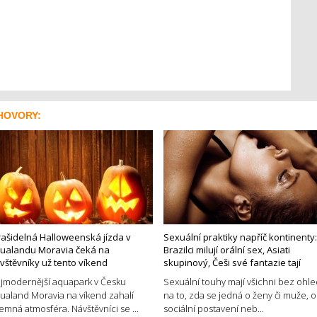
HOVORY:
rašidelná Halloweenská jízda v
Sexuální praktiky napříč kontinenty:
ualandu Moravia čeká na
Brazilci milují orální sex, Asiati
vštěvníky už tento víkend
skupinový, Češi své fantazie tají
jmodernější aquapark v Česku
Sexuální touhy mají všichni bez ohl
ualand Moravia na víkend zahalí
na to, zda se jedná o ženy či muže, o
jemná atmosféra. Návštěvníci se ...
sociální postavení neb...