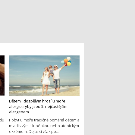
Dětem i dospělým hrozí u moře
alergie, ryby jsou 5. nejčastějším
alergenem
edu
Pobyt u moře tradičně pomáhá dětem a
mladistvým s lupénkou nebo atopickým
ekzémem. Dejte si však po...