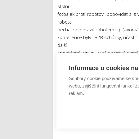
stolní
fotbálek proti robotovi, popovídat si s
robota,
nechat se porazit robotem v piškvorkác
konference byly i B2B schůzky, účastn
další
spontánně vyplynuly až na místě sam
Informace o cookies na 
Konferenci zorganizoval INDUSTRY CLU
Soubory cookie používáme ke shr
komorou
webu, zajištění fungování funkcí z
Brno, svými členy a partnery, finančně j
reklam.
Tweet