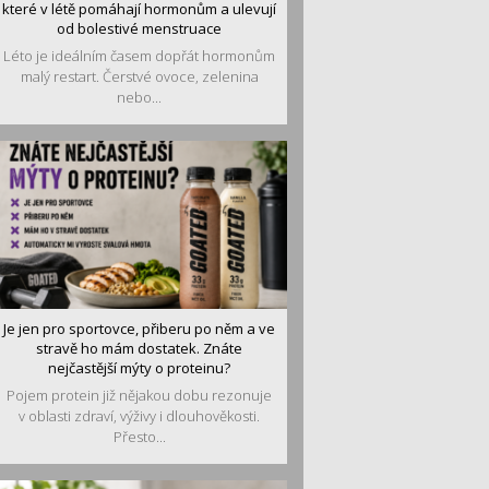
které v létě pomáhají hormonům a ulevují
od bolestivé menstruace
Léto je ideálním časem dopřát hormonům
malý restart. Čerstvé ovoce, zelenina
nebo...
Je jen pro sportovce, přiberu po něm a ve
stravě ho mám dostatek. Znáte
nejčastější mýty o proteinu?
Pojem protein již nějakou dobu rezonuje
v oblasti zdraví, výživy i dlouhověkosti.
Přesto...