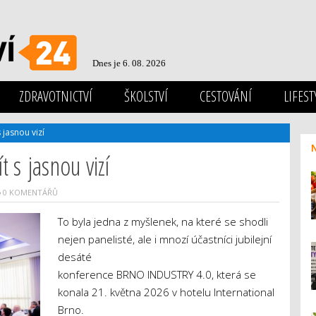
Dnes je 6. 08. 2026
ZDRAVOTNICTVÍ
ŠKOLSTVÍ
CESTOVÁNÍ
LIFEST
 jasnou vizí
t s jasnou vizí
0 KOMENTÁŘŮ
To byla jedna z myšlenek, na které se shodli
nejen panelisté, ale i mnozí účastníci jubilejní
desáté
konference BRNO INDUSTRY 4.0, která se
konala 21. května 2026 v hotelu International
Brno.