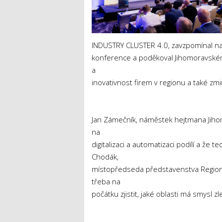
INDUSTRY CLUSTER 4.0, zavzpomínal na v
konference a poděkoval Jihomoravskému
a
inovativnost firem v regionu a také zm
Jan Zámečník, náměstek hejtmana Jihom
na
digitalizaci a automatizaci podílí a že
Chodák,
místopředseda představenstva Regioná
třeba na
počátku zjistit, jaké oblasti má smysl z