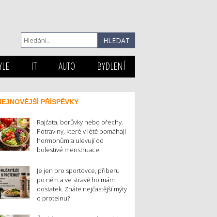
YLE
IT
AUTO
BYDLENÍ
NEJNOVĚJŠÍ PŘÍSPĚVKY
Rajčata, borůvky nebo ořechy.
Potraviny, které v létě pomáhají
hormonům a ulevují od
bolestivé menstruace
Je jen pro sportovce, přiberu
po něm a ve stravě ho mám
dostatek. Znáte nejčastější mýty
o proteinu?