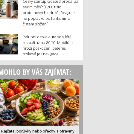
Český startup Goated prodal za
sedm měsíců 200 tisíc
proteinových drinků. Reaguje
na poptávku po funkčním a
čistém složení
Palubní deska auta se v létě
rozpálí až na 80 °C. Mobilům
hrozí poškození baterie,
riziková je i navigace
MOHLO BY VÁS ZAJÍMAT:
Rajčata, borůvky nebo ořechy. Potraviny,