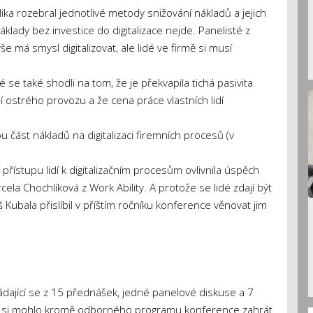
ika rozebral jednotlivé metody snižování nákladů a jejich
áklady bez investice do digitalizace nejde. Panelisté z
še má smysl digitalizovat, ale lidé ve firmě si musí
é se také shodli na tom, že je překvapila tichá pasivita
 ostrého provozu a že cena práce vlastních lidí
část nákladů na digitalizaci firemních procesů (v
řístupu lidí k digitalizačním procesům ovlivnila úspěch
ela Chochlíková z Work Ability. A protože se lidé zdají být
 Kubala přislíbil v příštím ročníku konference věnovat jim
ádající se z 15 přednášek, jedné panelové diskuse a 7
ů si mohlo kromě odborného programu konference zahrát