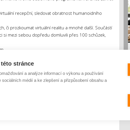
 virtuální recepční, sledovat obratnost humanoidního
h, či prozkoumat virtuální realitu a mnohé další. Součástí
íci si mezi sebou dopředu domluvili přes 100 schůzek,
ém.
této stránce
STER 4.0 ve spolupráci s Regionální hospodářskou
omažďování a analýze informací o výkonu a používání
e sociálních médií a ke zlepšení a přizpůsobení obsahu a
i podpořil Jihomoravský kraj.