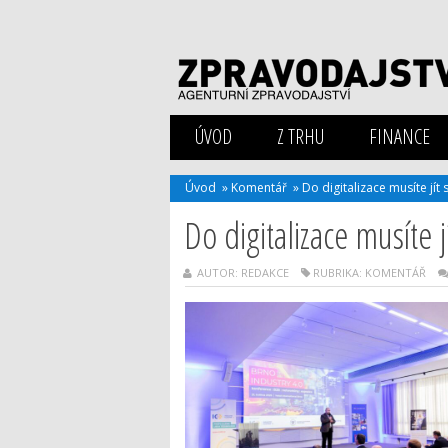
ÚVOD
Z TRHU
FINANCE
Úvod
»
Komentář
»
Do digitalizace musíte jít s
Do digitalizace musíte jí
AUTOR: REDAKCE
RUBRIKA:
KOMENTÁŘ