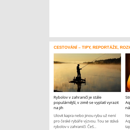
CESTOVÁNÍ – TIPY, REPORTÁŽE, ROZ
Rybolov v zahraničí je stále
St
populárnější, v zimě se vyplatí vyrazit
Aq
na jih
ná
Ulovit kapra nebo jinou rybu už není
Ne
pro české rybáře výzvou. Tou se stává
Aq
rybolov v zahraničí. Češ...
ta