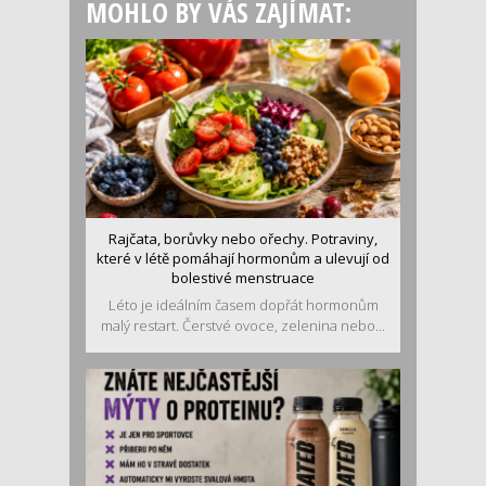
MOHLO BY VÁS ZAJÍMAT:
Rajčata, borůvky nebo ořechy. Potraviny,
které v létě pomáhají hormonům a ulevují od
bolestivé menstruace
Léto je ideálním časem dopřát hormonům
malý restart. Čerstvé ovoce, zelenina nebo...