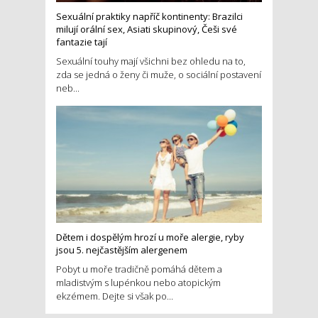
Sexuální praktiky napříč kontinenty: Brazilci
milují orální sex, Asiati skupinový, Češi své
fantazie tají
Sexuální touhy mají všichni bez ohledu na to,
zda se jedná o ženy či muže, o sociální postavení
neb...
Dětem i dospělým hrozí u moře alergie, ryby
jsou 5. nejčastějším alergenem
Pobyt u moře tradičně pomáhá dětem a
mladistvým s lupénkou nebo atopickým
ekzémem. Dejte si však po...