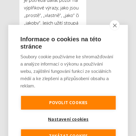
výplňkové výrazy, jako jsou
„prostě“, „vlastně“, „jako“ či
„jakoby“. Jejich užití stoupá
v momentě, kdy je člověk
nervózní nebo nejistý, což
Informace o cookies na této
zákazníka příliš neuklidní
stránce
Soubory cookie používáme ke shromažďování
Absence
a analýze informací o výkonu a používání
zodpovědnosti a
webu, zajištění fungování funkcí ze sociálních
přiznání chyby
médií a ke zlepšení a přizpůsobení obsahu a
Ačkoliv by se firma měla
reklam.
chybám maximálně vyhýbat,
je zcela pochopitelné, že
POVOLIT COOKIES
občas k nějaké dojde.
Významným faktorem je
v tomto případě její
Nastavení cookies
přiznání, které by mělo být
následováno omluvou či
ZAKÁZAT COOKIES