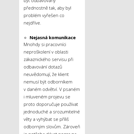
být odbavovány
přednostně tak, aby byl
problém vyřešen co
nejdříve.
Nejasná komunikace
Mnohdy si pracovníci
neproškolení v oblasti
zákaznického servisu při
odbavování dotazů
neuvědomují, že klient
nemusí být odborníkem
v daném odvětví. V psaném
i mluveném projevu se
proto doporučuje používat
jednoduché a srozumitelné
věty a vyhýbat se příliš
odborným slovům. Zároveň
je potřeba dávat pozor na