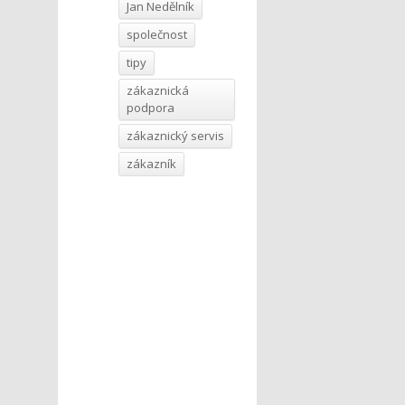
Jan Nedělník
společnost
tipy
zákaznická
podpora
zákaznický servis
zákazník