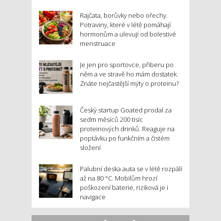
Rajčata, borůvky nebo ořechy.
Potraviny, které v létě pomáhají
hormonům a ulevují od bolestivé
menstruace
Je jen pro sportovce, přiberu po
něm a ve stravě ho mám dostatek.
Znáte nejčastější mýty o proteinu?
Český startup Goated prodal za
sedm měsíců 200 tisíc
proteinových drinků. Reaguje na
poptávku po funkčním a čistém
složení
Palubní deska auta se v létě rozpálí
až na 80 °C. Mobilům hrozí
poškození baterie, riziková je i
navigace