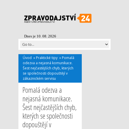
Dnes je 10. 08. 2026
Úvod
»
Praktické tipy
»
Pomalá
odezva a nejasná komunikace.
Šest nejčastějších chyb, kterých
se společnosti dopouštějí v
zákaznickém servisu
Pomalá odezva a
nejasná komunikace.
Šest nejčastějších chyb,
kterých se společnosti
dopouštějí v