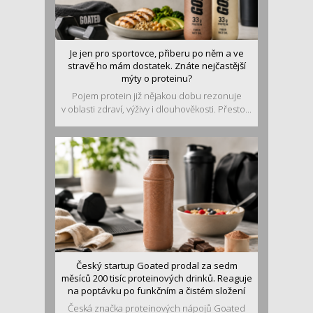
Je jen pro sportovce, přiberu po něm a ve
stravě ho mám dostatek. Znáte nejčastější
mýty o proteinu?
Pojem protein již nějakou dobu rezonuje
v oblasti zdraví, výživy i dlouhověkosti. Přesto...
Český startup Goated prodal za sedm
měsíců 200 tisíc proteinových drinků. Reaguje
na poptávku po funkčním a čistém složení
Česká značka proteinových nápojů Goated