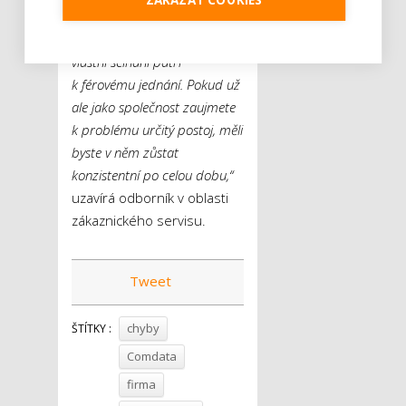
nabídnutím odškodnění.
„Přijmutí zodpovědnosti za
vlastní selhání patří
k férovému jednání. Pokud už
ale jako společnost zaujmete
k problému určitý postoj, měli
byste v něm zůstat
konzistentní po celou dobu,“
uzavírá odborník v oblasti
zákaznického servisu.
Tweet
chyby
ŠTÍTKY :
Comdata
firma