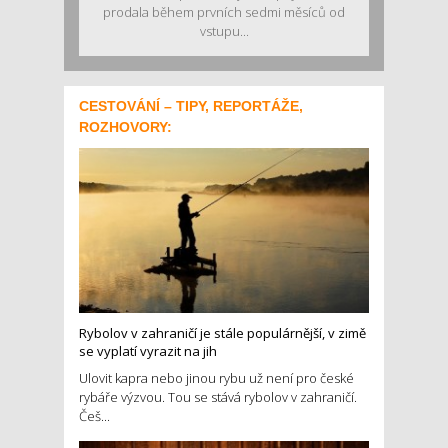
prodala během prvních sedmi měsíců od
vstupu...
CESTOVÁNÍ – TIPY, REPORTÁŽE,
ROZHOVORY:
Rybolov v zahraničí je stále populárnější, v zimě
se vyplatí vyrazit na jih
Ulovit kapra nebo jinou rybu už není pro české
rybáře výzvou. Tou se stává rybolov v zahraničí.
Češ...