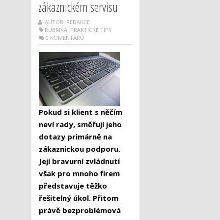
zákaznickém servisu
AUTOR: REDAKCE
RUBRIKA:
PRAKTICKÉ TIPY
0 KOMENTÁŘŮ
Pokud si klient s něčím
neví rady, směřují jeho
dotazy primárně na
zákaznickou podporu.
Její bravurní zvládnutí
však pro mnoho firem
představuje těžko
řešitelný úkol. Přitom
právě bezproblémová