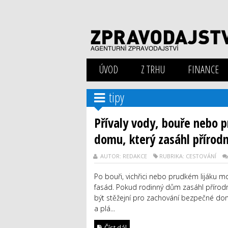
ÚVOD
Z TRHU
FINANCE
tipy
Přívaly vody, bouře nebo p
domu, který zasáhl přírodní
AUTOR: REDAKCE
RUBRIKA: CESTOVÁNÍ
Po bouři, vichřici nebo prudkém lijáku 
fasád. Pokud rodinný dům zasáhl přírodní
být stěžejní pro zachování bezpečné dom
a plá...
Číst dál