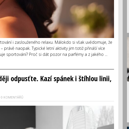
tování i zaslouženého relaxu. Málokdo si však uvědomuje, že
 právě naopak. Typické letní aktivity jim totiž přináší více
zuje sportování? Proč si dát pozor na parfémy a z jakého ...
ji odpusťte. Kazí spánek i štíhlou linii,
0 KOMENTÁŘŮ