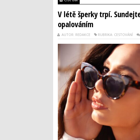
V létě šperky trpí. Sundej
opalováním
AUTOR: REDAKCE
RUBRIKA: CESTOVÁNÍ