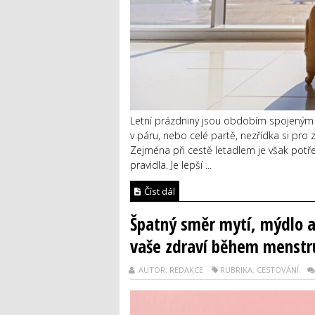
Letní prázdniny jsou obdobím spojeným s
v páru, nebo celé partě, nezřídka si pro
Zejména při cestě letadlem je však potř
pravidla. Je lepší ...
Číst dál
Špatný směr mytí, mýdlo a 
vaše zdraví během menstr
AUTOR: REDAKCE
RUBRIKA: CESTOVÁNÍ