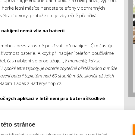
 upozorní, je vhodné dát mobilu na chvíli pauzu, vypnout
 horké letní měsíce nenoste telefony v ochranných
trací otvory, protože i to je zbytečně přehřívá.
nabíjení nemá vliv na baterii
mohou bezstarostně používat i při nabíjení. Čím častěji
á životnost baterie. A když při nabíjení telefon používáme
eí, čas nabíjení se prodlužuje
. „V momentě, kdy se
í i vysoké letní teploty, je baterie zbytečně přetěžována a může
stavení baterií teplotám nad 60 stupňů může skončit až jejich
Radim Tlapák z Batteryshop.cz.
čných aplikací v létě není pro baterii škodlivé
o jsou hry, ale třeba také navigace nebo přehrávání hudby
íli běží více, se procesor a baterie přehřívají snáze. K létu
této stránce
u. A pokud se na ni člověk vydá autem, často při ní využívá
omažďování a analýze informací o výkonu a používání