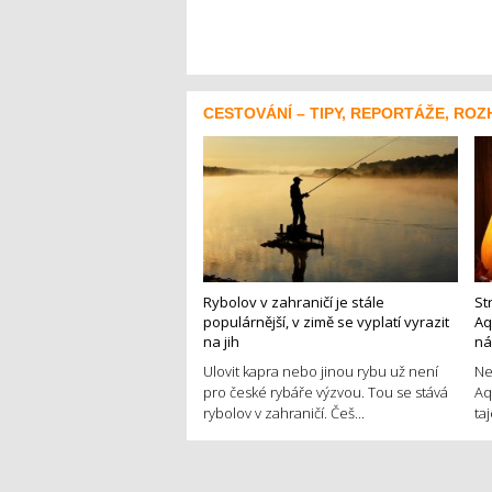
CESTOVÁNÍ – TIPY, REPORTÁŽE, ROZ
Rybolov v zahraničí je stále
St
populárnější, v zimě se vyplatí vyrazit
Aq
na jih
ná
Ulovit kapra nebo jinou rybu už není
Ne
pro české rybáře výzvou. Tou se stává
Aq
rybolov v zahraničí. Češ...
ta