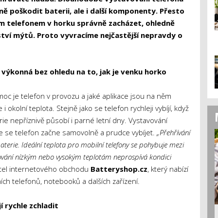
poškodit baterii, ale i další komponenty. Přesto
lním telefonem v horku správně zacházet, ohledně
ví mýtů. Proto vyvracíme nejčastější nepravdy o
ě výkonná bez ohledu na to, jak je venku horko
 moc je telefon v provozu a jaké aplikace jsou na něm
 okolní teplota. Stejně jako se telefon rychleji vybíjí, když
ie nepříznivě působí i parné letní dny. Vystavování
e se telefon začne samovolně a prudce vybíjet.
„Přehřívání
aterie. Ideální teplota pro mobilní telefony se pohybuje mezi
vování nízkým nebo vysokým teplotám neprospívá kondici
itel internetového obchodu
Batteryshop.cz
, který nabízí
ích telefonů, notebooků a dalších zařízení.
 rychle zchladit