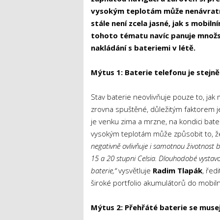
vysokým teplotám může nenávratně 
stále není zcela jasné, jak s mobi
tohoto tématu navíc panuje množst
nakládání s bateriemi v létě.
Mýtus 1: Baterie telefonu je stejn
Stav baterie neovlivňuje pouze to, jak
zrovna spuštěné, důležitým faktorem je i
je venku zima a mrzne, na kondici bater
vysokým teplotám může způsobit to, ž
negativně ovlivňuje i samotnou životnost b
15 a 20 stupni Celsia. Dlouhodobé vysta
baterie,“
vysvětluje
Radim Tlapák
, řed
široké portfolio akumulátorů do mobiln
Mýtus 2: Přehřáté baterie se musejí