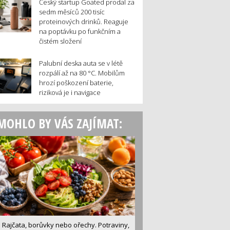
Český startup Goated prodal za
sedm měsíců 200 tisíc
proteinových drinků. Reaguje
na poptávku po funkčním a
čistém složení
Palubní deska auta se v létě
rozpálí až na 80 °C. Mobilům
hrozí poškození baterie,
riziková je i navigace
MOHLO BY VÁS ZAJÍMAT:
Rajčata, borůvky nebo ořechy. Potraviny,