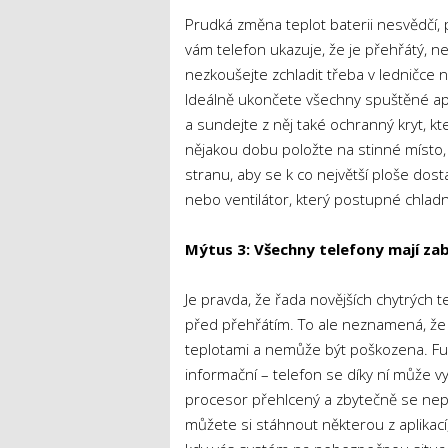
Prudká změna teplot baterii nesvědčí, 
vám telefon ukazuje, že je přehřátý, ne
nezkoušejte zchladit třeba v ledničce
Ideálně ukončete všechny spuštěné apl
a sundejte z něj také ochranný kryt, 
nějakou dobu položte na stinné místo, a
stranu, aby se k co největší ploše do
nebo ventilátor, který postupné chladnu
Mýtus 3: Všechny telefony mají za
Je pravda, že řada novějších chytrých
před přehřátím. To ale neznamená, že
teplotami a nemůže být poškozena. Fun
informační – telefon se díky ní může 
procesor přehlcený a zbytečně se nepřehř
můžete si stáhnout některou z aplikací