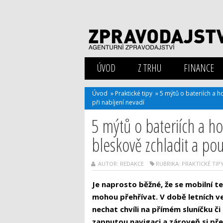
ÚVOD
Z TRHU
FINANCE
Úvod
»
Praktické tipy
»
5 mýtů o bateriích a h
při nabíjení nevadí
5 mýtů o bateriích a ho
bleskově zchladit a pou
AUTOR: REDAKCE
RUBRIKA:
PRAKTICKÉ TIP
Je naprosto běžné, že se mobilní t
mohou přehřívat. V době letních ved
nechat chvíli na přímém sluníčku č
zapnutou navigaci a zároveň si p