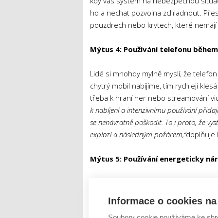
kdy vás systém na nebezpečnou situaci
ho a nechat pozvolna zchladnout. Přes
pouzdrech nebo krytech, které nemají vě
Mýtus 4: Používání telefonu během 
Lidé si mnohdy mylně myslí, že telefon 
chytrý mobil nabíjíme, tím rychleji kles
třeba k hraní her nebo streamování vid
k nabíjení a intenzivnímu používání přidaj
se nenávratně poškodit. To i proto, že vy
explozí a následným požárem,“
doplňuje 
Mýtus 5: Používání energeticky náro
Telefon nejvíce zahřívají aplikace, jak
a videí. V momentě, kdy jich v jednu chv
Informace o cookies na 
patří mimo jiné i cestování na dovoleno
Soubory cookie používáme ke shr