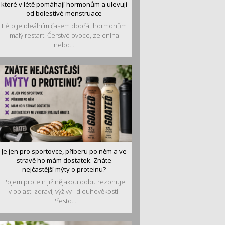
které v létě pomáhají hormonům a ulevují
od bolestivé menstruace
Léto je ideálním časem dopřát hormonům
malý restart. Čerstvé ovoce, zelenina
nebo...
Je jen pro sportovce, přiberu po něm a ve
stravě ho mám dostatek. Znáte
nejčastější mýty o proteinu?
Pojem protein již nějakou dobu rezonuje
v oblasti zdraví, výživy i dlouhověkosti.
Přesto...