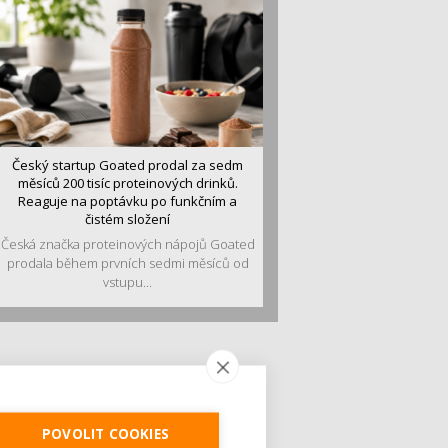
Český startup Goated prodal za sedm
měsíců 200 tisíc proteinových drinků.
Reaguje na poptávku po funkčním a
čistém složení
Česká značka proteinových nápojů Goated
prodala během prvních sedmi měsíců od
vstupu...
POVOLIT COOKIES