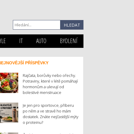
YLE
IT
AUTO
BYDLENÍ
NEJNOVĚJŠÍ PŘÍSPĚVKY
Rajčata, borůvky nebo ořechy.
Potraviny, které v létě pomáhají
hormonům a ulevují od
bolestivé menstruace
Je jen pro sportovce, přiberu
po něm a ve stravě ho mám
dostatek. Znáte nejčastější mýty
o proteinu?