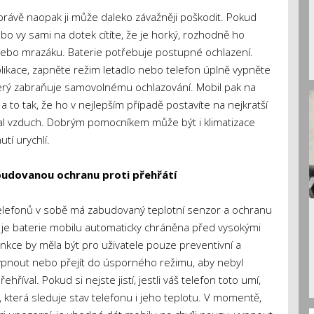
právě naopak ji může daleko závažněji poškodit. Pokud
bo vy sami na dotek cítíte, že je horký, rozhodně ho
 nebo mrazáku. Baterie potřebuje postupné ochlazení.
ikace, zapněte režim letadlo nebo telefon úplně vypněte
který zabraňuje samovolnému ochlazování. Mobil pak na
 to tak, že ho v nejlepším případě postavíte na nejkratší
stal vzduch. Dobrým pomocníkem může být i klimatizace
tí urychlí.
budovanou ochranu proti přehřátí
 telefonů v sobě má zabudovaný teplotní senzor a ochranu
 je baterie mobilu automaticky chráněna před vysokými
kce by měla být pro uživatele pouze preventivní a
vypnout nebo přejít do úsporného režimu, aby nebyl
íval. Pokud si nejste jistí, jestli váš telefon toto umí,
, která sleduje stav telefonu i jeho teplotu. V momentě,