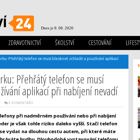
Dnes je 8. 08. 2026
ZDRAVOTNICTVÍ
ŠKOLSTVÍ
CESTOVÁNÍ
LIFEST
orku: Přehřátý telefon se musí bleskově zchladit a používání aplikací
rku: Přehřátý telefon se musí
žívání aplikací při nabíjení nevadí
Y
0 KOMENTÁŘŮ
elefony při nadměrném používání nebo při nabíjení
er je však tohle riziko daleko vyšší. Stačí telefon
i se vydat na dlouhou cestu autem, při které máte
řehráváte hudbu. Dlouhodobé vystavování telefonu