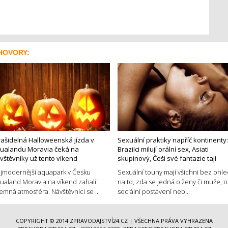
HOVORY:
rašidelná Halloweenská jízda v
Sexuální praktiky napříč kontinenty:
ualandu Moravia čeká na
Brazilci milují orální sex, Asiati
vštěvníky už tento víkend
skupinový, Češi své fantazie tají
jmodernější aquapark v Česku
Sexuální touhy mají všichni bez ohl
ualand Moravia na víkend zahalí
na to, zda se jedná o ženy či muže, o
jemná atmosféra. Návštěvníci se ...
sociální postavení neb...
COPYRIGHT © 2014
ZPRAVODAJSTVÍ24.CZ
| VŠECHNA PRÁVA VYHRAZENA