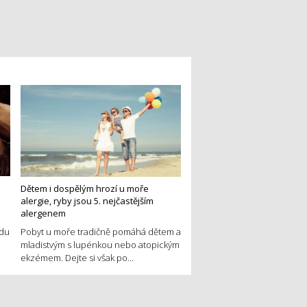
Dětem i dospělým hrozí u moře
alergie, ryby jsou 5. nejčastějším
alergenem
edu
Pobyt u moře tradičně pomáhá dětem a
mladistvým s lupénkou nebo atopickým
ekzémem. Dejte si však po...