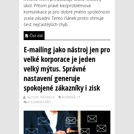
úkol. Přitom právě bezproblémová
komunikace je pro dobré jméno společnosti
zcela zásadní. Tento článek proto shrnuje
šest nejčastějších chyb...
Číst dál
E-mailing jako nástroj jen pro
velké korporace je jeden
velký mýtus. Správné
nastavení generuje
spokojené zákazníky i zisk
AUTOR: REDAKCE
RUBRIKA: IT
0 KOMENTÁŘŮ