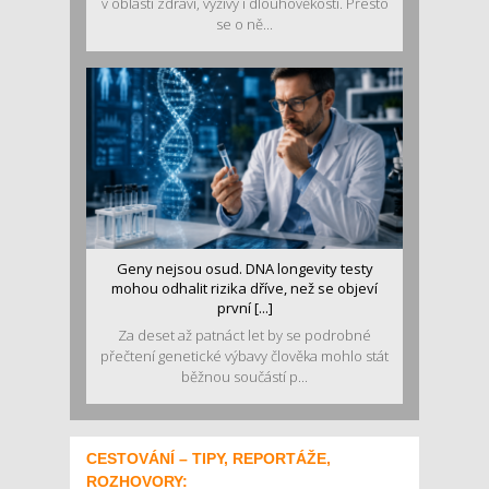
v oblasti zdraví, výživy i dlouhověkosti. Přesto
se o ně...
Geny nejsou osud. DNA longevity testy
mohou odhalit rizika dříve, než se objeví
první [...]
Za deset až patnáct let by se podrobné
přečtení genetické výbavy člověka mohlo stát
běžnou součástí p...
CESTOVÁNÍ – TIPY, REPORTÁŽE,
ROZHOVORY: