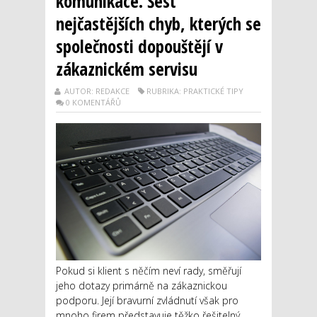
komunikace. Šest
nejčastějších chyb, kterých se
společnosti dopouštějí v
zákaznickém servisu
AUTOR: REDAKCE
RUBRIKA: PRAKTICKÉ TIPY
0 KOMENTÁŘŮ
Pokud si klient s něčím neví rady, směřují
jeho dotazy primárně na zákaznickou
podporu. Její bravurní zvládnutí však pro
mnoho firem představuje těžko řešitelný