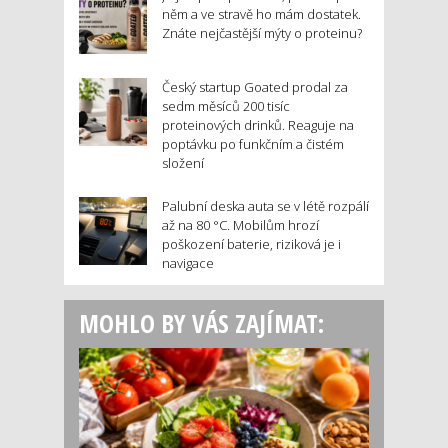
něm a ve stravě ho mám dostatek.
Znáte nejčastější mýty o proteinu?
Český startup Goated prodal za
sedm měsíců 200 tisíc
proteinových drinků. Reaguje na
poptávku po funkčním a čistém
složení
Palubní deska auta se v létě rozpálí
až na 80 °C. Mobilům hrozí
poškození baterie, riziková je i
navigace
MOHLO BY VÁS ZAJÍMAT: