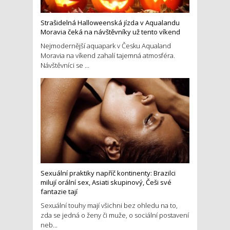
Strašidelná Halloweenská jízda v Aqualandu
Moravia čeká na návštěvníky už tento víkend
Nejmodernější aquapark v Česku Aqualand
Moravia na víkend zahalí tajemná atmosféra.
Návštěvníci se ...
Sexuální praktiky napříč kontinenty: Brazilci
milují orální sex, Asiati skupinový, Češi své
fantazie tají
Sexuální touhy mají všichni bez ohledu na to,
zda se jedná o ženy či muže, o sociální postavení
neb...