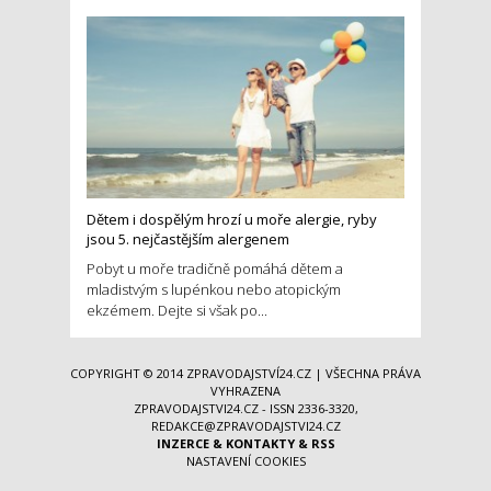
Dětem i dospělým hrozí u moře alergie, ryby
jsou 5. nejčastějším alergenem
Pobyt u moře tradičně pomáhá dětem a
mladistvým s lupénkou nebo atopickým
ekzémem. Dejte si však po...
COPYRIGHT © 2014
ZPRAVODAJSTVÍ24.CZ
| VŠECHNA PRÁVA
VYHRAZENA
ZPRAVODAJSTVI24.CZ - ISSN 2336-3320,
REDAKCE@ZPRAVODAJSTVI24.CZ
INZERCE
&
KONTAKTY
&
RSS
NASTAVENÍ COOKIES