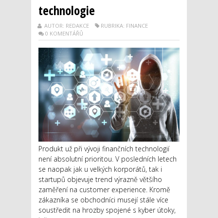
technologie
AUTOR: REDAKCE
RUBRIKA: FINANCE
0 KOMENTÁŘŮ
Produkt už při vývoji finančních technologií
není absolutní prioritou. V posledních letech
se naopak jak u velkých korporátů, tak i
startupů objevuje trend výrazně většího
zaměření na customer experience. Kromě
zákazníka se obchodníci musejí stále více
soustředit na hrozby spojené s kyber útoky,