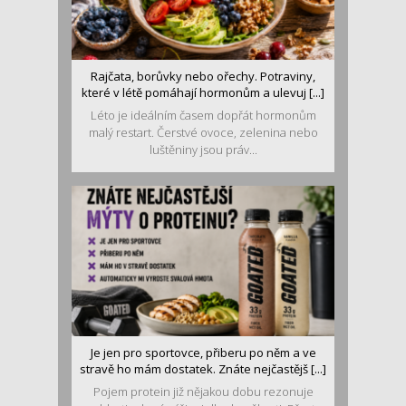
Rajčata, borůvky nebo ořechy. Potraviny,
které v létě pomáhají hormonům a ulevuj [...]
Léto je ideálním časem dopřát hormonům
malý restart. Čerstvé ovoce, zelenina nebo
luštěniny jsou práv...
Je jen pro sportovce, přiberu po něm a ve
stravě ho mám dostatek. Znáte nejčastějš [...]
Pojem protein již nějakou dobu rezonuje