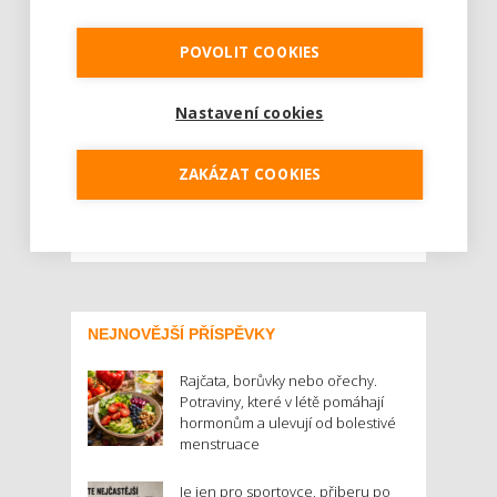
On-line trh s potravinami rok od roku nabírá
na síle díky rostoucím tržbám. V současnosti
POVOLIT COOKIES
je stále doménou především velkých měst,
jeho význam už však registrují i menší
Nastavení cookies
prodejny na venkově. Podle odborníků nelze
vyloučit, že takzvaný tradiční trh v brzké
budoucnosti nabídne vlastní způsob on-line
ZAKÁZAT COOKIES
pr...
Číst dál
NEJNOVĚJŠÍ PŘÍSPĚVKY
Rajčata, borůvky nebo ořechy.
Potraviny, které v létě pomáhají
hormonům a ulevují od bolestivé
menstruace
Je jen pro sportovce, přiberu po