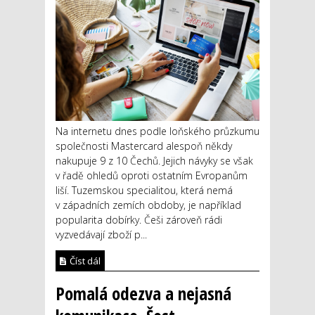
Na internetu dnes podle loňského průzkumu
společnosti Mastercard alespoň někdy
nakupuje 9 z 10 Čechů. Jejich návyky se však
v řadě ohledů oproti ostatním Evropanům
liší. Tuzemskou specialitou, která nemá
v západních zemích obdoby, je například
popularita dobírky. Češi zároveň rádi
vyzvedávají zboží p...
Číst dál
Pomalá odezva a nejasná