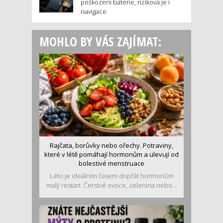
poškození baterie, riziková je i
navigace
MOHLO BY VÁS ZAJÍMAT:
Rajčata, borůvky nebo ořechy. Potraviny,
které v létě pomáhají hormonům a ulevují od
bolestivé menstruace
Léto je ideálním časem dopřát hormonům
malý restart. Čerstvé ovoce, zelenina nebo...