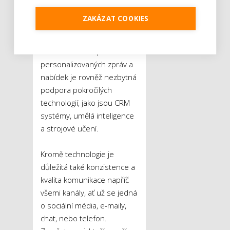
chování. Klíčem je efektivní
ZAKÁZAT COOKIES
shromažďování a analýza
dat z různých zdrojů. Pro
automatizaci a optimalizaci
personalizovaných zpráv a
nabídek je rovněž nezbytná
podpora pokročilých
technologií, jako jsou CRM
systémy, umělá inteligence
a strojové učení.
Kromě technologie je
důležitá také konzistence a
kvalita komunikace napříč
všemi kanály, ať už se jedná
o sociální média, e-maily,
chat, nebo telefon.