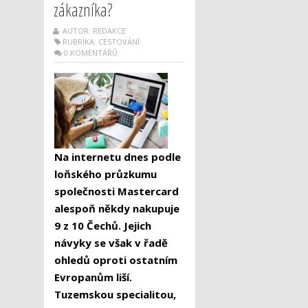
zákazníka?
AUTOR: REDAKCE
RUBRIKA:
CESTOVÁNÍ
0 KOMENTÁŘŮ
Na internetu dnes podle
loňského průzkumu
společnosti Mastercard
alespoň někdy nakupuje
9 z 10 Čechů. Jejich
návyky se však v řadě
ohledů oproti ostatním
Evropanům liší.
Tuzemskou specialitou,