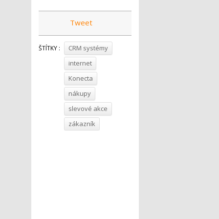
Tweet
CRM systémy
ŠTÍTKY :
internet
Konecta
nákupy
slevové akce
zákazník