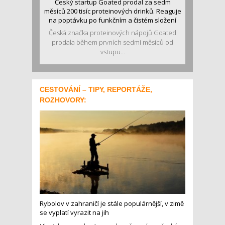
Český startup Goated prodal za sedm
měsíců 200 tisíc proteinových drinků. Reaguje
na poptávku po funkčním a čistém složení
Česká značka proteinových nápojů Goated
prodala během prvních sedmi měsíců od
vstupu...
CESTOVÁNÍ – TIPY, REPORTÁŽE,
ROZHOVORY:
Rybolov v zahraničí je stále populárnější, v zimě
se vyplatí vyrazit na jih