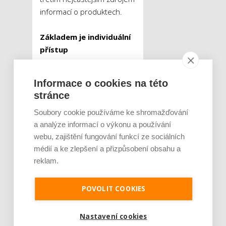
informací o produktech.
Základem je individuální
přístup
Ačkoli se dají návyky Čechů
Informace o cookies na této
v případě internetových
stránce
nákupů v některých
oblastech generalizovat,
Soubory cookie používáme ke shromažďování
a analýze informací o výkonu a používání
podle Jana Nedělníka je
webu, zajištění fungování funkcí ze sociálních
podstatné přistupovat
médií a ke zlepšení a přizpůsobení obsahu a
k zákazníkům co možná
reklam.
nejvíce individuálně. Kvalitní
personalizovaná
komunikace s klienty
POVOLIT COOKIES
vyžaduje především
důkladné porozumění jejich
Nastavení cookies
potřebám, preferencím a