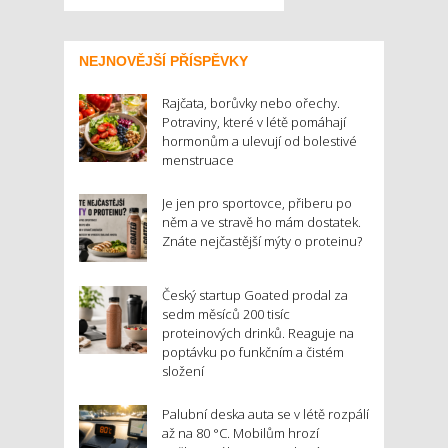
NEJNOVĚJŠÍ PŘÍSPĚVKY
Rajčata, borůvky nebo ořechy.
Potraviny, které v létě pomáhají
hormonům a ulevují od bolestivé
menstruace
Je jen pro sportovce, přiberu po
něm a ve stravě ho mám dostatek.
Znáte nejčastější mýty o proteinu?
Český startup Goated prodal za
sedm měsíců 200 tisíc
proteinových drinků. Reaguje na
poptávku po funkčním a čistém
složení
Palubní deska auta se v létě rozpálí
až na 80 °C. Mobilům hrozí