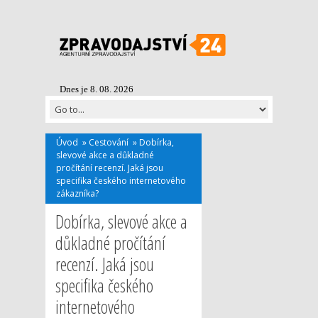
Dnes je 8. 08. 2026
Úvod
»
Cestování
»
Dobírka,
slevové akce a důkladné
pročítání recenzí. Jaká jsou
specifika českého internetového
zákazníka?
Dobírka, slevové akce a
důkladné pročítání
recenzí. Jaká jsou
specifika českého
internetového