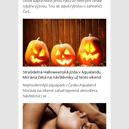
Ulovit kapra nebo jinou rybu už není pro české
rybáře výzvou. Tou se stává rybolov v zahraničí.
Češ...
Strašidelná Halloweenská jízda v Aqualandu
Moravia čeká na návštěvníky už tento víkend
Nejmodernější aquapark v Česku Aqualand
Moravia na víkend zahalí tajemná atmosféra.
Návštěvníci se ...