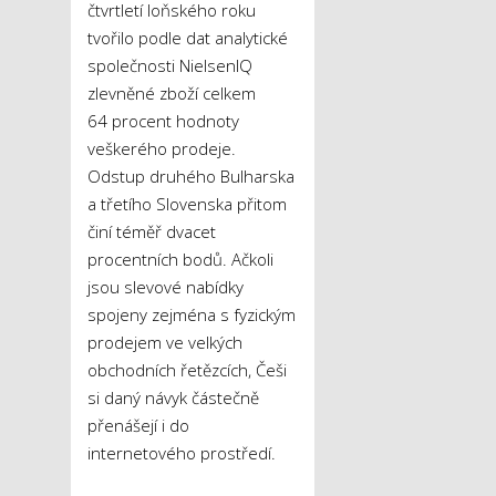
čtvrtletí loňského roku
tvořilo podle dat analytické
společnosti NielsenIQ
zlevněné zboží celkem
64 procent hodnoty
veškerého prodeje.
Odstup druhého Bulharska
a třetího Slovenska přitom
činí téměř dvacet
procentních bodů. Ačkoli
jsou slevové nabídky
spojeny zejména s fyzickým
prodejem ve velkých
obchodních řetězcích, Češi
si daný návyk částečně
přenášejí i do
internetového prostředí.