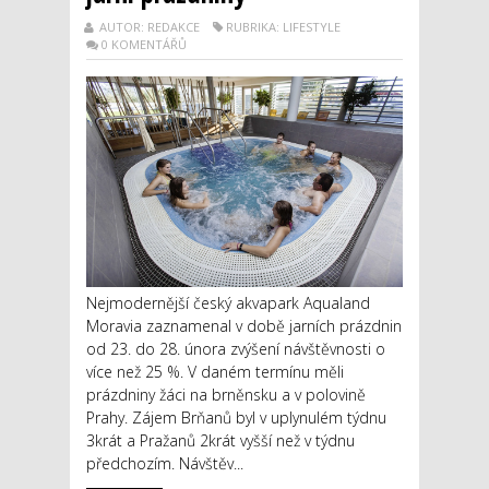
AUTOR: REDAKCE
RUBRIKA: LIFESTYLE
0 KOMENTÁŘŮ
Nejmodernější český akvapark Aqualand
Moravia zaznamenal v době jarních prázdnin
od 23. do 28. února zvýšení návštěvnosti o
více než 25 %. V daném termínu měli
prázdniny žáci na brněnsku a v polovině
Prahy. Zájem Brňanů byl v uplynulém týdnu
3krát a Pražanů 2krát vyšší než v týdnu
předchozím. Návštěv...