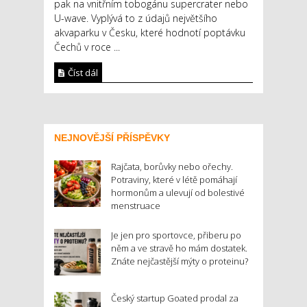
pak na vnitřním tobogánu supercrater nebo
U-wave. Vyplývá to z údajů největšího
akvaparku v Česku, které hodnotí poptávku
Čechů v roce ...
Číst dál
NEJNOVĚJŠÍ PŘÍSPĚVKY
Rajčata, borůvky nebo ořechy.
Potraviny, které v létě pomáhají
hormonům a ulevují od bolestivé
menstruace
Je jen pro sportovce, přiberu po
něm a ve stravě ho mám dostatek.
Znáte nejčastější mýty o proteinu?
Český startup Goated prodal za