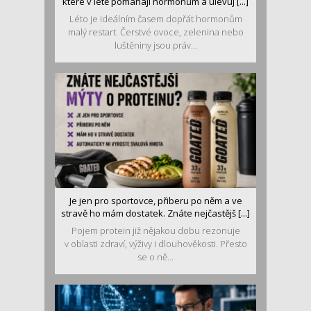
které v létě pomáhají hormonům a ulevuj [...]
Léto je ideálním časem dopřát hormonům
malý restart. Čerstvé ovoce, zelenina nebo
luštěniny jsou práv...
Je jen pro sportovce, přiberu po něm a ve
stravě ho mám dostatek. Znáte nejčastějš [...]
Pojem protein již nějakou dobu rezonuje
v oblasti zdraví, výživy i dlouhověkosti. Přesto
se o ně...