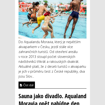
Do Aqualandu Moravia, který je největším
akvaparkem v Česku, jezdí stále více
zahraničních turistů. Od otevření areálu
v roce 2013 stoupl počet slovenských
návštěvníků třikrát a rakouských dvakrát.
Aktuálně platí, že z deseti turistů v akvaparku
je jich v průměru šest z České republiky, dva
jsou Slov...
Číst dál
Sauna jako divadlo. Aqualand
Moravia opět nabídne den