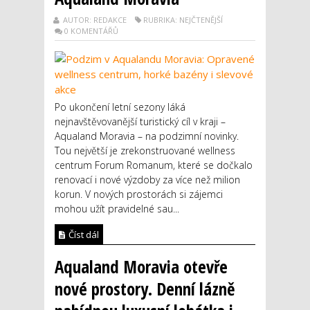
AUTOR: REDAKCE
RUBRIKA: NEJČTENĚJŠÍ
0 KOMENTÁŘŮ
Po ukončení letní sezony láká
nejnavštěvovanější turistický cíl v kraji –
Aqualand Moravia – na podzimní novinky.
Tou největší je zrekonstruované wellness
centrum Forum Romanum, které se dočkalo
renovací i nové výzdoby za více než milion
korun. V nových prostorách si zájemci
mohou užít pravidelné sau...
Číst dál
Aqualand Moravia otevře
nové prostory. Denní lázně