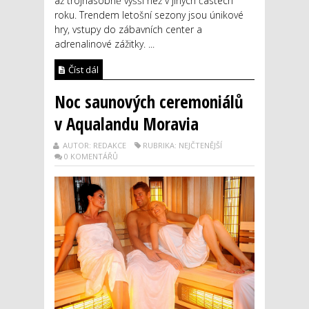
až trojnásobně vyšší než v jiných částech
roku. Trendem letošní sezony jsou únikové
hry, vstupy do zábavních center a
adrenalinové zážitky. ...
Číst dál
Noc saunových ceremoniálů
v Aqualandu Moravia
AUTOR: REDAKCE
RUBRIKA: NEJČTENĚJŠÍ
0 KOMENTÁŘŮ