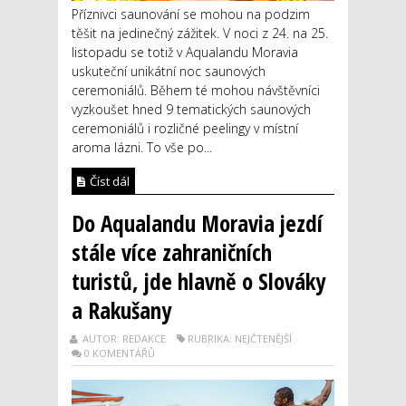
Příznivci saunování se mohou na podzim
těšit na jedinečný zážitek. V noci z 24. na 25.
listopadu se totiž v Aqualandu Moravia
uskuteční unikátní noc saunových
ceremoniálů. Během té mohou návštěvníci
vyzkoušet hned 9 tematických saunových
ceremoniálů i rozličné peelingy v místní
aroma lázni. To vše po...
Číst dál
Do Aqualandu Moravia jezdí
stále více zahraničních
turistů, jde hlavně o Slováky
a Rakušany
AUTOR: REDAKCE
RUBRIKA: NEJČTENĚJŠÍ
0 KOMENTÁŘŮ