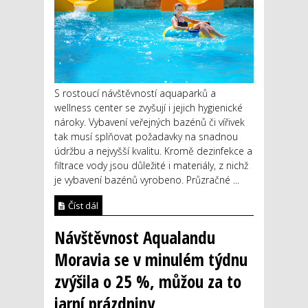
S rostoucí návštěvností aquaparků a
wellness center se zvyšují i jejich hygienické
nároky. Vybavení veřejných bazénů či vířivek
tak musí splňovat požadavky na snadnou
údržbu a nejvyšší kvalitu. Kromě dezinfekce a
filtrace vody jsou důležité i materiály, z nichž
je vybavení bazénů vyrobeno. Průzračné ...
Číst dál
Návštěvnost Aqualandu
Moravia se v minulém týdnu
zvýšila o 25 %, můžou za to
jarní prázdniny