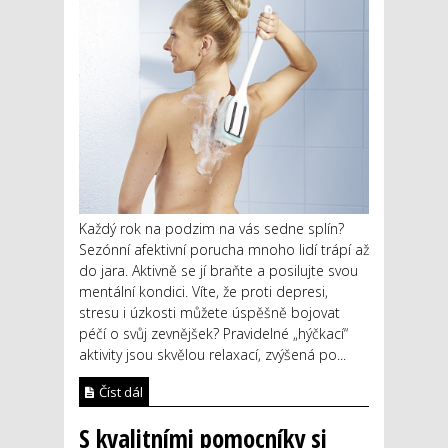
Každý rok na podzim na vás sedne splín?
Sezónní afektivní porucha mnoho lidí trápí až
do jara. Aktivně se jí braňte a posilujte svou
mentální kondici. Víte, že proti depresi,
stresu i úzkosti můžete úspěšně bojovat
péčí o svůj zevnějšek? Pravidelné „hýčkací“
aktivity jsou skvělou relaxací, zvýšená po...
Číst dál
S kvalitními pomocníky si