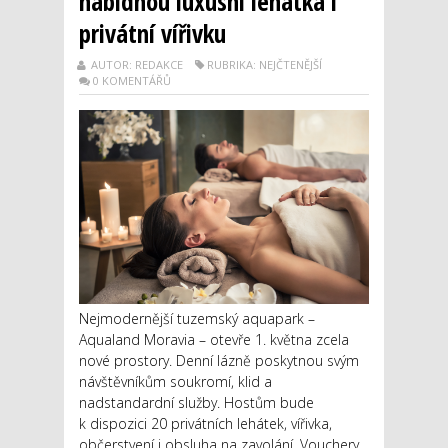
nabídnou luxusní lehátka i
privátní vířivku
AUTOR: REDAKCE
RUBRIKA: NEJČTENĚJŠÍ
0 KOMENTÁŘŮ
Nejmodernější tuzemský aquapark –
Aqualand Moravia – otevře 1. května zcela
nové prostory. Denní lázně poskytnou svým
návštěvníkům soukromí, klid a
nadstandardní služby. Hostům bude
k dispozici 20 privátních lehátek, vířivka,
občerstvení i obsluha na zavolání. Vouchery