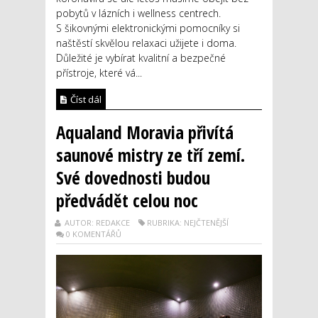
pobytů v lázních i wellness centrech.
S šikovnými elektronickými pomocníky si
naštěstí skvělou relaxaci užijete i doma.
Důležité je vybírat kvalitní a bezpečné
přístroje, které vá...
Číst dál
Aqualand Moravia přivítá
saunové mistry ze tří zemí.
Své dovednosti budou
předvádět celou noc
AUTOR: REDAKCE
RUBRIKA: NEJČTENĚJŠÍ
0 KOMENTÁŘŮ