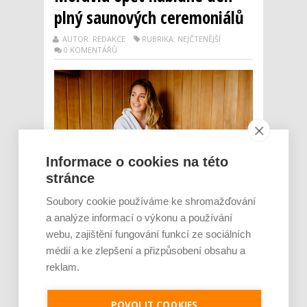
plný saunových ceremoniálů
AUTOR: REDAKCE
RUBRIKA: NEJČTENĚJŠÍ
0 KOMENTÁŘŮ
Informace o cookies na této
stránce
Soubory cookie používáme ke shromažďování
Každým rokem nabírá saunování na stále
a analýze informací o výkonu a používání
větší oblibě a s ním je napříč saunovými
webu, zajištění fungování funkcí ze sociálních
centry a wellness středisky na vzestupu i
médií a ke zlepšení a přizpůsobení obsahu a
trend saunových ceremoniálů. Tuto
reklam.
pozoruhodnou kombinaci ozdravné kúry,
relaxace a téměř divadelní show si můžete
vychutnávat ve wellness zóně Aqualandu
POVOLIT COOKIES