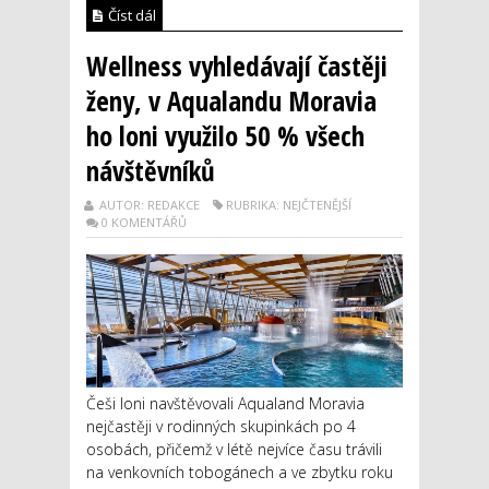
Číst dál
Wellness vyhledávají častěji
ženy, v Aqualandu Moravia
ho loni využilo 50 % všech
návštěvníků
AUTOR: REDAKCE
RUBRIKA: NEJČTENĚJŠÍ
0 KOMENTÁŘŮ
Češi loni navštěvovali Aqualand Moravia
nejčastěji v rodinných skupinkách po 4
osobách, přičemž v létě nejvíce času trávili
na venkovních tobogánech a ve zbytku roku