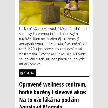
Unikátní zážitek v podobě Mezinárodní noci
saunových ceremoniálů nabídne svým
návštěvníkům nejmodernější tuzemský
aquapark Aqualand Moravia. Své umění zde
totiž již 20. října předvedou saunoví mistři
z tuzemska, Slovenska i Rakouska. Milovníci
saunování si tak užijí noc plnou saunových
rituálů pod ve...
Číst dál
Opravené wellness centrum,
horké bazény i slevové akce:
Na to vše láká na podzim
Aqualand Moravia