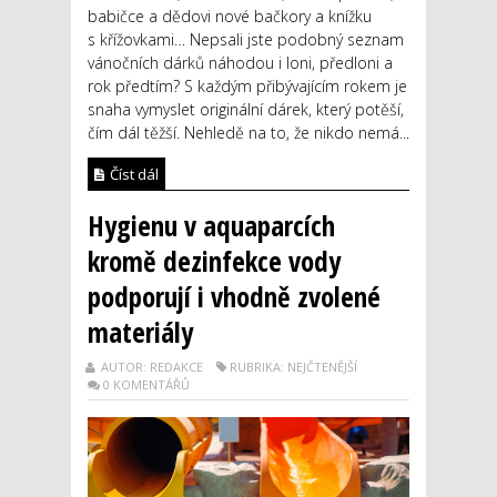
babičce a dědovi nové bačkory a knížku
s křížovkami… Nepsali jste podobný seznam
vánočních dárků náhodou i loni, předloni a
rok předtím? S každým přibývajícím rokem je
snaha vymyslet originální dárek, který potěší,
čím dál těžší. Nehledě na to, že nikdo nemá...
Číst dál
Hygienu v aquaparcích
kromě dezinfekce vody
podporují i vhodně zvolené
materiály
AUTOR: REDAKCE
RUBRIKA: NEJČTENĚJŠÍ
0 KOMENTÁŘŮ