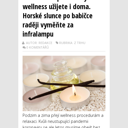
wellness užijete i doma.
Horské slunce po babičce
raději vyměňte za
infralampu
AUTOR: REDAKCE
RUBRIKA: Z TRHU
0 KOMENTÁŘŮ
Podzim a zima přejí wellness procedurám a
relaxaci. Kvůli neustupující pandemii
koronaviru se ale letos musíme obejít bez