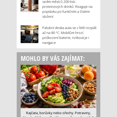
sedm měsíců 200 tisíc
proteinových drinků. Reaguje na
poptávku po funkčním a čistém
složení
Palubní deska auta se v létě rozpálí
až na 80 °C. Mobilům hrozí
poškození baterie, riziková je i
navigace
MOHLO BY VÁS ZAJÍMAT:
Rajčata, borůvky nebo ořechy. Potraviny,