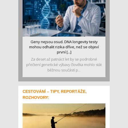
Geny nejsou osud. DNA longevity testy
mohou odhalit rizika dříve, než se objeví
první [...]
Za deset až patnáct let by se podrobné
přečtení genetické výbavy člověka mohlo stát
běžnou součástí p...
CESTOVÁNÍ – TIPY, REPORTÁŽE,
ROZHOVORY: