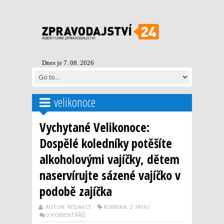
Dnes je 7. 08. 2026
velikonoce
Vychytané Velikonoce:
Dospělé koledníky potěšíte
alkoholovými vajíčky, dětem
naservírujte sázené vajíčko v
podobě zajíčka
AUTOR: REDAKCE
RUBRIKA: Z TRHU
0 KOMENTÁŘŮ