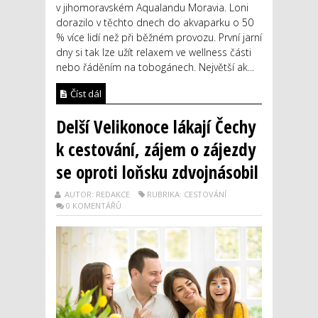
v jihomoravském Aqualandu Moravia. Loni
dorazilo v těchto dnech do akvaparku o 50
% více lidí než při běžném provozu. První jarní
dny si tak lze užít relaxem ve wellness části
nebo řáděním na tobogánech. Největší ak...
Číst dál
Delší Velikonoce lákají Čechy
k cestování, zájem o zájezdy
se oproti loňsku zdvojnásobil
AUTOR: REDAKCE
RUBRIKA: CESTOVÁNÍ
0 KOMENTÁŘŮ