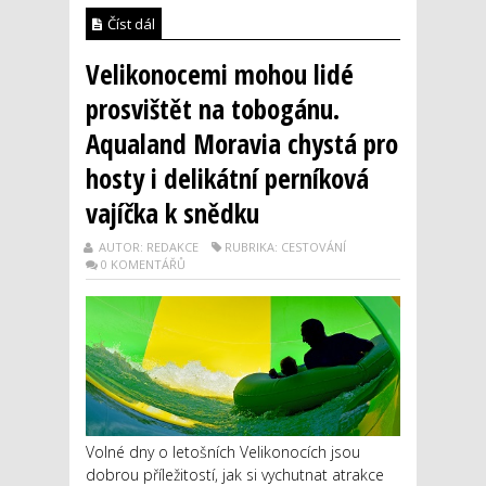
Číst dál
Velikonocemi mohou lidé
prosvištět na tobogánu.
Aqualand Moravia chystá pro
hosty i delikátní perníková
vajíčka k snědku
AUTOR: REDAKCE
RUBRIKA: CESTOVÁNÍ
0 KOMENTÁŘŮ
Volné dny o letošních Velikonocích jsou
dobrou příležitostí, jak si vychutnat atrakce