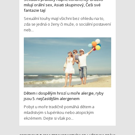
milují orální sex, Asiati skupinový, Češi své
fantazie tají
Sexuální touhy mají všichni bez ohledu na to,
zda se jedná o ženy či muže, o sociální postavení
neb...
Dětem i dospělým hrozí u moře alergie, ryby
jsou 5. nejčastějším alergenem
Pobyt u moře tradičně pomáhá dětem a
mladistvým s lupénkou nebo atopickým
ekzémem. Dejte si však po...