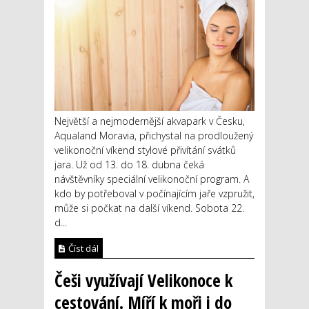
Největší a nejmodernější akvapark v Česku,
Aqualand Moravia, přichystal na prodloužený
velikonoční víkend stylové přivítání svátků
jara. Už od 13. do 18. dubna čeká
návštěvníky speciální velikonoční program. A
kdo by potřeboval v počínajícím jaře vzpružit,
může si počkat na další víkend. Sobota 22.
d...
Číst dál
Češi využívají Velikonoce k
cestování. Míří k moři i do