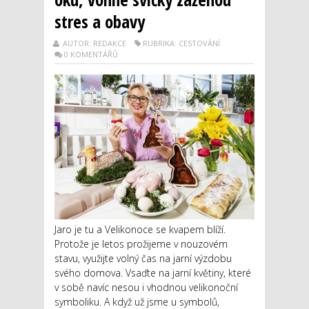
stres a obavy
AUTOR: REDAKCE
RUBRIKA: CESTOVÁNÍ
0 KOMENTÁŘŮ
Jaro je tu a Velikonoce se kvapem blíží.
Protože je letos prožijeme v nouzovém
stavu, využijte volný čas na jarní výzdobu
svého domova. Vsaďte na jarní květiny, které
v sobě navíc nesou i vhodnou velikonoční
symboliku. A když už jsme u symbolů,