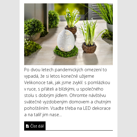
Po dvou letech pandemických omezení to
vypadá, že si letos konečně užijeme
Velikonoce tak, jak jsme zvyklí: s pomlázkou
v ruce, s přáteli a blízkými, u společného
stolu s dobrým jídlem. Ohromte návštěvu
svátečně vyzdobeným domovem a chutným
pohoštěním. Vsaďte třeba na LED dekorace
a na talíř jim nase...
Číst dál