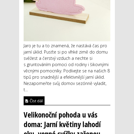
Jaro je tu a to znamená, že nastává čas pro
jarní úklid. Pusťte si po vlhké zimě do domu
svěžest a čerstvý vzduch a nechte si
s gruntováním pomoci od rodiny i šikovnými
věcnými pomocníky. Podívejte se na našich 8
tipů pro snadnější a efektivnější jarní úklid.
Nezapomeňte svůj domov sezónně vyladit,
t...
Číst dál
Velikonoční pohoda u vás
doma: Jarní květiny lahodí
oku, vonné svíčky zaženou