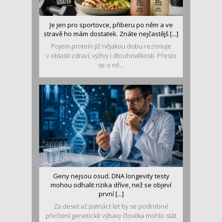
Je jen pro sportovce, přiberu po něm a ve
stravě ho mám dostatek. Znáte nejčastějš [...]
Pojem protein již nějakou dobu rezonuje
v oblasti zdraví, výživy i dlouhověkosti. Přesto
se o ně...
Geny nejsou osud. DNA longevity testy
mohou odhalit rizika dříve, než se objeví
první [...]
Za deset až patnáct let by se podrobné
přečtení genetické výbavy člověka mohlo stát