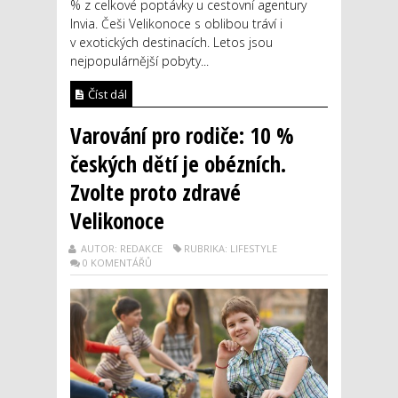
% z celkové poptávky u cestovní agentury
Invia. Češi Velikonoce s oblibou tráví i
v exotických destinacích. Letos jsou
nejpopulárnější pobyty...
Číst dál
Varování pro rodiče: 10 %
českých dětí je obézních.
Zvolte proto zdravé
Velikonoce
AUTOR: REDAKCE
RUBRIKA: LIFESTYLE
0 KOMENTÁŘŮ