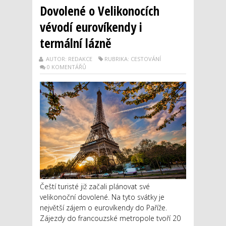
Dovolené o Velikonocích
vévodí eurovíkendy i
termální lázně
AUTOR: REDAKCE
RUBRIKA: CESTOVÁNÍ
0 KOMENTÁŘŮ
Čeští turisté již začali plánovat své
velikonoční dovolené. Na tyto svátky je
největší zájem o eurovíkendy do Paříže.
Zájezdy do francouzské metropole tvoří 20