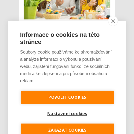
Prodej zájezdů na období velikonočních
svátků se meziročně zvýšil o 125 %. Češi
Informace o cookies na této
letos nejraději vyrážejí lyžovat do rakouských
stránce
Alp. Vyplývá to z prodejních statistik cestovní
agentury Invia. Za zvýšeným zájmem o
Soubory cookie používáme ke shromažďování
velikonoční cestování stojí den volna navíc.
a analýze informací o výkonu a používání
Letos poprvé je totiž Velký pátek dnem
webu, zajištění fungování funkcí ze sociálních
praco...
médií a ke zlepšení a přizpůsobení obsahu a
Číst dál
reklam.
Návštěvnost Aqualandu
POVOLIT COOKIES
Moravia se o Velikonocích
zvýšila o 50 %, polovinu
Nastavení cookies
návštěvníků tvořili cizinci
ZAKÁZAT COOKIES
AUTOR: REDAKCE
RUBRIKA: NEJČTENĚJŠÍ