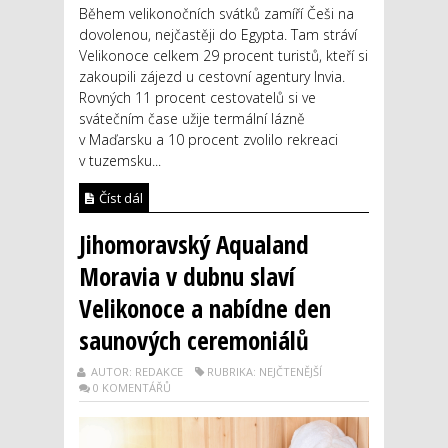
Během velikonočních svátků zamíří Češi na
dovolenou, nejčastěji do Egypta. Tam stráví
Velikonoce celkem 29 procent turistů, kteří si
zakoupili zájezd u cestovní agentury Invia.
Rovných 11 procent cestovatelů si ve
svátečním čase užije termální lázně
v Maďarsku a 10 procent zvolilo rekreaci
v tuzemsku...
Číst dál
Jihomoravský Aqualand
Moravia v dubnu slaví
Velikonoce a nabídne den
saunových ceremoniálů
AUTOR: REDAKCE
RUBRIKA: NEJČTENĚJŠÍ
0 KOMENTÁŘŮ