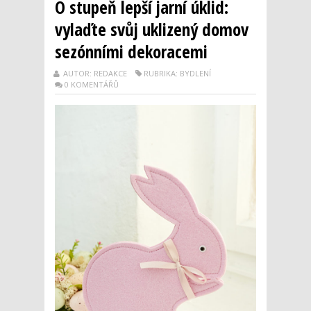
O stupeň lepší jarní úklid:
vylaďte svůj uklizený domov
sezónními dekoracemi
AUTOR: REDAKCE
RUBRIKA: BYDLENÍ
0 KOMENTÁŘŮ