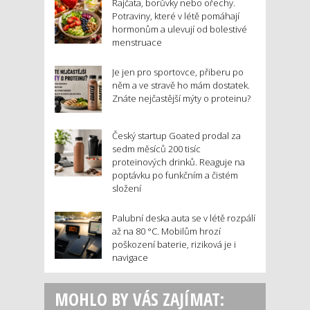
Rajčata, borůvky nebo ořechy.
Potraviny, které v létě pomáhají
hormonům a ulevují od bolestivé
menstruace
Je jen pro sportovce, přiberu po
něm a ve stravě ho mám dostatek.
Znáte nejčastější mýty o proteinu?
Český startup Goated prodal za
sedm měsíců 200 tisíc
proteinových drinků. Reaguje na
poptávku po funkčním a čistém
složení
Palubní deska auta se v létě rozpálí
až na 80 °C. Mobilům hrozí
poškození baterie, riziková je i
navigace
MOHLO BY VÁS ZAJÍMAT: