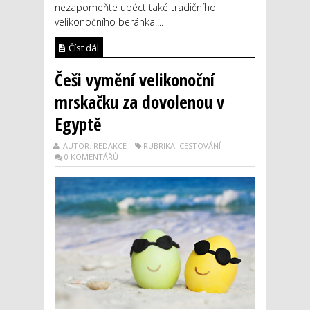
nezapomeňte upéct také tradičního
velikonočního beránka....
Číst dál
Češi vymění velikonoční
mrskačku za dovolenou v
Egyptě
AUTOR: REDAKCE
RUBRIKA: CESTOVÁNÍ
0 KOMENTÁŘŮ