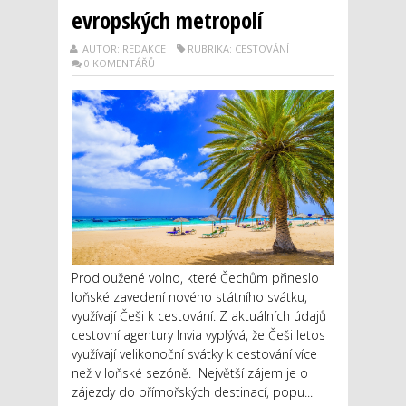
evropských metropolí
AUTOR: REDAKCE
RUBRIKA: CESTOVÁNÍ
0 KOMENTÁŘŮ
Prodloužené volno, které Čechům přineslo
loňské zavedení nového státního svátku,
využívají Češi k cestování. Z aktuálních údajů
cestovní agentury Invia vyplývá, že Češi letos
využívají velikonoční svátky k cestování více
než v loňské sezóně. Největší zájem je o
zájezdy do přímořských destinací, popu...