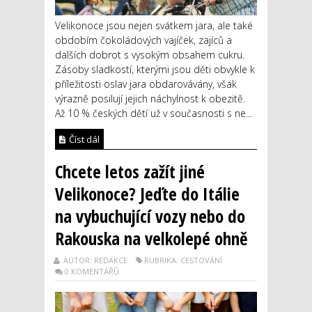
Velikonoce jsou nejen svátkem jara, ale také
obdobím čokoládových vajíček, zajíců a
dalších dobrot s vysokým obsahem cukru.
Zásoby sladkostí, kterými jsou děti obvykle k
příležitosti oslav jara obdarovávány, však
výrazně posilují jejich náchylnost k obezitě.
Až 10 % českých dětí už v současnosti s ne...
Číst dál
Chcete letos zažít jiné
Velikonoce? Jeďte do Itálie
na vybuchující vozy nebo do
Rakouska na velkolepé ohně
AUTOR: REDAKCE
RUBRIKA: CESTOVÁNÍ
0 KOMENTÁŘŮ