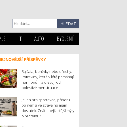
YLE
IT
AUTO
BYDLENÍ
NEJNOVĚJŠÍ PŘÍSPĚVKY
Rajčata, borůvky nebo ořechy.
Potraviny, které v létě pomáhají
hormonům a ulevují od
bolestivé menstruace
Je jen pro sportovce, přiberu
po něm a ve stravě ho mám
dostatek. Znáte nejčastější mýty
o proteinu?