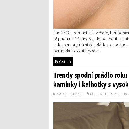
Rudé růže, romantická večeře, bonboniér
připadá na 14. února, jde pojmout i jina
z dovozu originální čokoládovou pochout
partnerku rozzářit ryze č...
Číst dál
Trendy spodní prádlo roku 
kamínky i kalhotky s vys
AUTOR: REDAKCE
RUBRIKA: LIFESTYLE