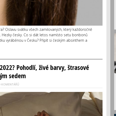
a? Oslavu svátku všech zamilovaných, který každoročně
k. Hezky česky. Co si dát letos namísto setu bonbonů
ku vyráběnou v Česku? Připít si českým absinthem a
2022? Pohodlí, živé barvy, štrasové
okým sedem
0 KOMENTÁŘŮ