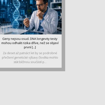
Geny nejsou osud. DNA longevity testy
mohou odhalit rizika dříve, než se objeví
první [...]
Za deset až patnáct let by se podrobné
přečtení genetické výbavy člověka mohlo
stát běžnou součástí p...