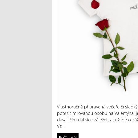
Vlastnoručně připravená večeře či sladký 
potěšit milovanou osobu na Valentýna, je 
dávají čím dál více záležet, ať už jde o
Vz...
Číst dál