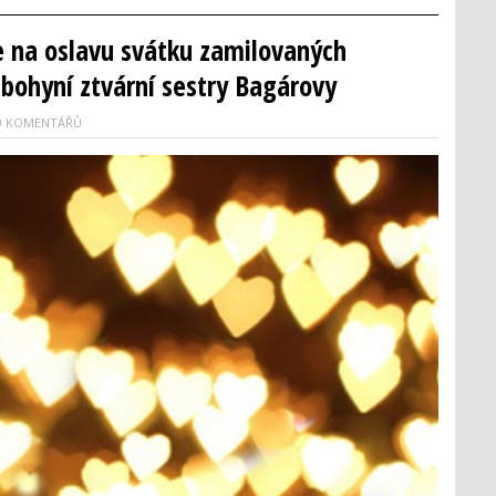
e na oslavu svátku zamilovaných
bohyní ztvární sestry Bagárovy
0 KOMENTÁŘŮ