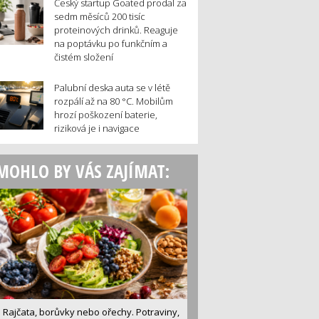
Český startup Goated prodal za
sedm měsíců 200 tisíc
proteinových drinků. Reaguje
na poptávku po funkčním a
čistém složení
Palubní deska auta se v létě
rozpálí až na 80 °C. Mobilům
hrozí poškození baterie,
riziková je i navigace
MOHLO BY VÁS ZAJÍMAT:
Rajčata, borůvky nebo ořechy. Potraviny,