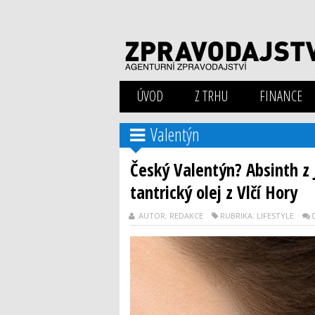
ÚVOD
Z TRHU
FINANCE
Valentýn
Český Valentýn? Absinth z 
tantrický olej z Vlčí Hory
AUTOR: REDAKCE
RUBRIKA: LIFESTYLE