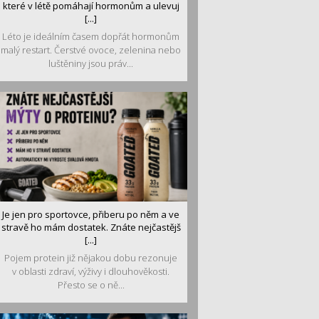
které v létě pomáhají hormonům a ulevuj
[...]
Léto je ideálním časem dopřát hormonům
malý restart. Čerstvé ovoce, zelenina nebo
luštěniny jsou práv...
Je jen pro sportovce, přiberu po něm a ve
stravě ho mám dostatek. Znáte nejčastějš
[...]
Pojem protein již nějakou dobu rezonuje
v oblasti zdraví, výživy i dlouhověkosti.
Přesto se o ně...