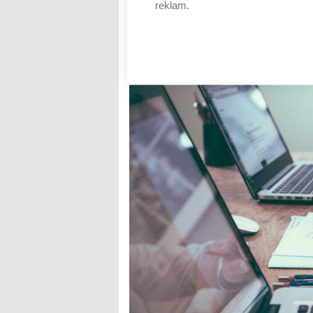
reklam.
své úspory napospas inflac
AUTOR: REDAKCE
RUBRIKA: FINANCE
0