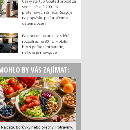
Český startup Goated prodal za
sedm měsíců 200 tisíc
proteinových drinků. Reaguje
na poptávku po funkčním a
čistém složení
Palubní deska auta se v létě
rozpálí až na 80 °C. Mobilům
hrozí poškození baterie,
riziková je i navigace
MOHLO BY VÁS ZAJÍMAT:
Rajčata, borůvky nebo ořechy. Potraviny,