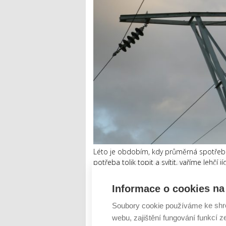
Léto je obdobím, kdy průměrná spotřeba 
potřeba tolik topit a svítit, vaříme lehčí 
tolik neběží televize nebo počítače. Pro
tak...
Informace o cookies na 
Číst dál
Soubory cookie používáme ke shr
webu, zajištění fungování funkcí z
Důvěra Čechů v investování