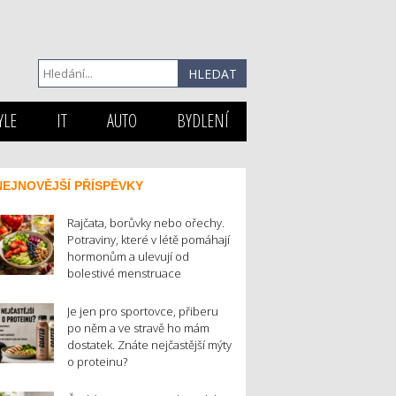
YLE
IT
AUTO
BYDLENÍ
NEJNOVĚJŠÍ PŘÍSPĚVKY
Rajčata, borůvky nebo ořechy.
Potraviny, které v létě pomáhají
hormonům a ulevují od
bolestivé menstruace
Je jen pro sportovce, přiberu
po něm a ve stravě ho mám
dostatek. Znáte nejčastější mýty
o proteinu?