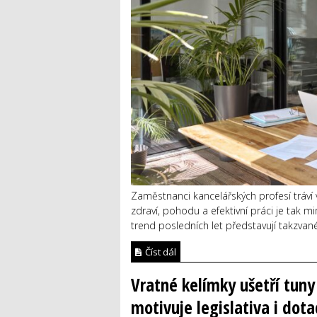
Zaměstnanci kancelářských profesí tráví v
zdraví, pohodu a efektivní práci je tak mim
trend posledních let představují takzvané 
Číst dál
Vratné kelímky ušetří tun
motivuje legislativa i dota