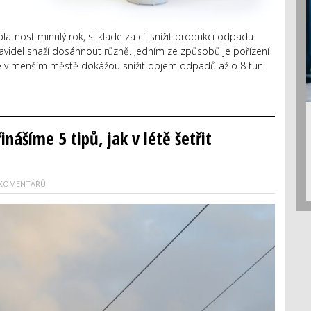
latnost minulý rok, si klade za cíl snížit produkci odpadu.
videl snaží dosáhnout různě. Jedním ze způsobů je pořízení
ré v menším městě dokážou snížit objem odpadů až o 8 tun
inášíme 5 tipů, jak v létě šetřit
 KOMENTÁŘŮ