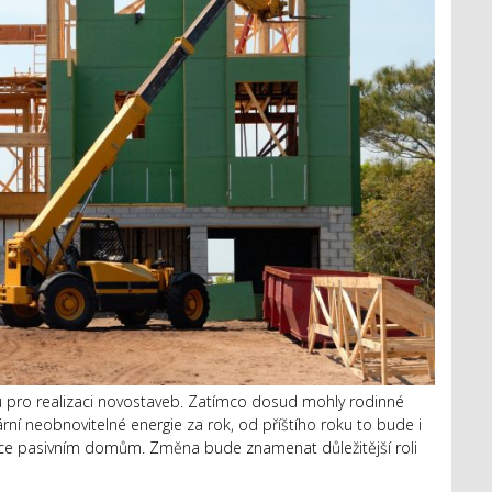
 pro realizaci novostaveb. Zatímco dosud mohly rodinné
 neobnovitelné energie za rok, od příštího roku to bude i
 více pasivním domům. Změna bude znamenat důležitější roli