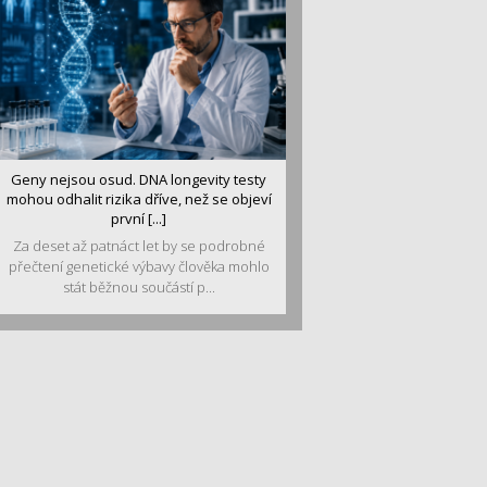
Geny nejsou osud. DNA longevity testy
mohou odhalit rizika dříve, než se objeví
první [...]
Za deset až patnáct let by se podrobné
přečtení genetické výbavy člověka mohlo
stát běžnou součástí p...