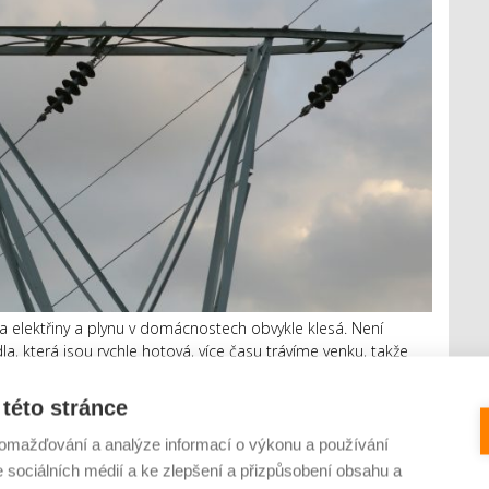
elektřiny a plynu v domácnostech obvykle klesá. Není
jídla, která jsou rychle hotová, více času trávíme venku, takže
 některé domácnosti však může být letní spotřeba energií i
této stránce
omažďování a analýze informací o výkonu a používání
e sociálních médií a ke zlepšení a přizpůsobení obsahu a
 roste. Řada z nich však stále nechává