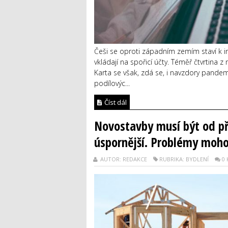
Češi se oproti západním zemím staví k in
vkládají na spořicí účty. Téměř čtvrtina 
Karta se však, zdá se, i navzdory pande
podílovýc...
Číst dál
Novostavby musí být od př
úspornější. Problémy moh
AUTOR: REDAKCE
RUBRIKA: BYDLENÍ
0