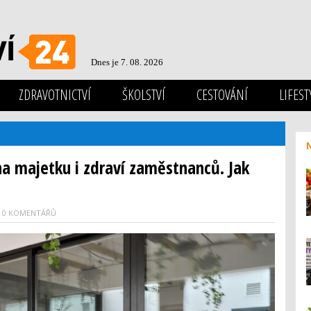
Dnes je 7. 08. 2026
ZDRAVOTNICTVÍ
ŠKOLSTVÍ
CESTOVÁNÍ
LIFEST
na majetku i zdraví zaměstnanců. Jak
0 KOMENTÁŘŮ