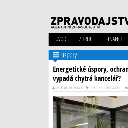
ÚVOD
Z TRHU
FINANCE
úspory
Energetické úspory, ochra
vypadá chytrá kancelář?
AUTOR: REDAKCE
RUBRIKA: CESTOVÁNÍ