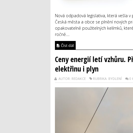
Nová odpadová legislativa, která vešla v p
Česká města a obce se plnění nových pra
opakovatelně použitelných kelímků, kte
ročně....
Číst dál
Ceny energií letí vzhůru. Př
elektřinu i plyn
AUTOR: REDAKCE
RUBRIKA: BYDLENÍ
0