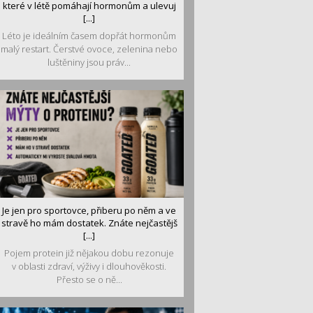
které v létě pomáhají hormonům a ulevuj
[...]
Léto je ideálním časem dopřát hormonům
malý restart. Čerstvé ovoce, zelenina nebo
luštěniny jsou práv...
Je jen pro sportovce, přiberu po něm a ve
stravě ho mám dostatek. Znáte nejčastějš
[...]
Pojem protein již nějakou dobu rezonuje
v oblasti zdraví, výživy i dlouhověkosti.
Přesto se o ně...