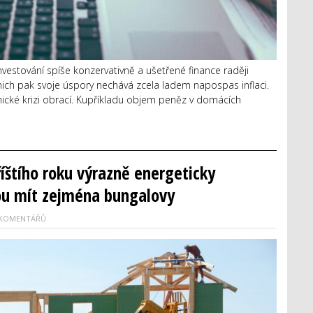
vestování spíše konzervativně a ušetřené finance raději
z nich pak svoje úspory nechává zcela ladem napospas inflaci.
mické krizi obrací. Kupříkladu objem peněz v domácích
íštího roku výrazně energeticky
ou mít zejména bungalovy
 KOMENTÁŘŮ