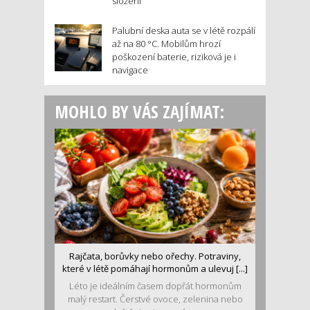
složení
Palubní deska auta se v létě rozpálí
až na 80 °C. Mobilům hrozí
poškození baterie, riziková je i
navigace
MOHLO BY VÁS ZAJÍMAT:
Rajčata, borůvky nebo ořechy. Potraviny,
které v létě pomáhají hormonům a ulevuj [...]
Léto je ideálním časem dopřát hormonům
malý restart. Čerstvé ovoce, zelenina nebo