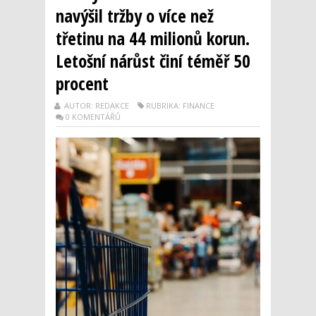
navýšil tržby o více než
třetinu na 44 milionů korun.
Letošní nárůst činí téměř 50
procent
AUTOR: REDAKCE
RUBRIKA: FINANCE
0 KOMENTÁŘŮ