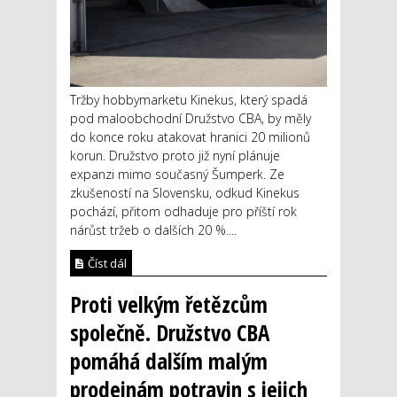
Tržby hobbymarketu Kinekus, který spadá
pod maloobchodní Družstvo CBA, by měly
do konce roku atakovat hranici 20 milionů
korun. Družstvo proto již nyní plánuje
expanzi mimo současný Šumperk. Ze
zkušeností na Slovensku, odkud Kinekus
pochází, přitom odhaduje pro příští rok
nárůst tržeb o dalších 20 %....
Číst dál
Proti velkým řetězcům
společně. Družstvo CBA
pomáhá dalším malým
prodejnám potravin s jejich