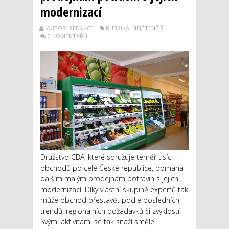
modernizací
AUTOR: REDAKCE
RUBRIKA: NEJČTENĚJŠÍ
0 KOMENTÁŘŮ
Družstvo CBA, které sdružuje téměř tisíc
obchodů po celé České republice, pomáhá
dalším malým prodejnám potravin s jejich
modernizací. Díky vlastní skupině expertů tak
může obchod přestavět podle posledních
trendů, regionálních požadavků či zvyklostí.
Svými aktivitami se tak snaží směle