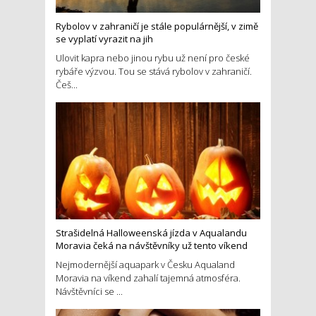
Rybolov v zahraničí je stále populárnější, v zimě
se vyplatí vyrazit na jih
Ulovit kapra nebo jinou rybu už není pro české
rybáře výzvou. Tou se stává rybolov v zahraničí.
Češ...
Strašidelná Halloweenská jízda v Aqualandu
Moravia čeká na návštěvníky už tento víkend
Nejmodernější aquapark v Česku Aqualand
Moravia na víkend zahalí tajemná atmosféra.
Návštěvníci se ...