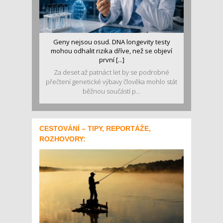
Geny nejsou osud. DNA longevity testy
mohou odhalit rizika dříve, než se objeví
první [...]
Za deset až patnáct let by se podrobné
přečtení genetické výbavy člověka mohlo stát
běžnou součástí p...
CESTOVÁNÍ – TIPY, REPORTÁŽE,
ROZHOVORY: