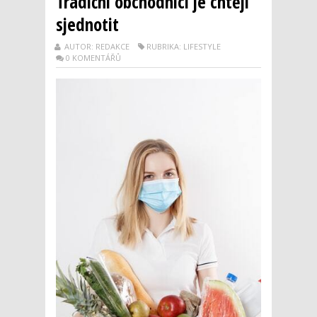
Tradiční obchodníci je chtějí
sjednotit
AUTOR: REDAKCE
RUBRIKA: LIFESTYLE
0 KOMENTÁŘŮ