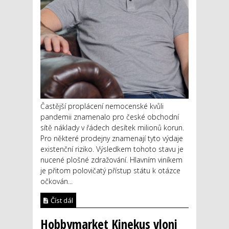
Častější proplácení nemocenské kvůli
pandemii znamenalo pro české obchodní
sítě náklady v řádech desítek milionů korun.
Pro některé prodejny znamenají tyto výdaje
existenční riziko. Výsledkem tohoto stavu je
nucené plošné zdražování. Hlavním viníkem
je přitom polovičatý přístup státu k otázce
očkován...
Číst dál
Hobbymarket Kinekus vloni