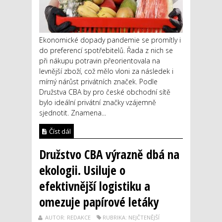
Ekonomické dopady pandemie se promítly i
do preferencí spotřebitelů. Řada z nich se
při nákupu potravin přeorientovala na
levnější zboží, což mělo vloni za následek i
mírný nárůst privátních značek. Podle
Družstva CBA by pro české obchodní sítě
bylo ideální privátní značky vzájemně
sjednotit. Znamena...
Číst dál
Družstvo CBA výrazně dbá na
ekologii. Usiluje o
efektivnější logistiku a
omezuje papírové letáky
AUTOR: REDAKCE
RUBRIKA: NEJČTENĚJŠÍ