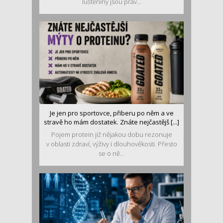
luštěniny jsou práv...
Je jen pro sportovce, přiberu po něm a ve
stravě ho mám dostatek. Znáte nejčastějš [...]
Pojem protein již nějakou dobu rezonuje
v oblasti zdraví, výživy i dlouhověkosti. Přesto
se o ně...