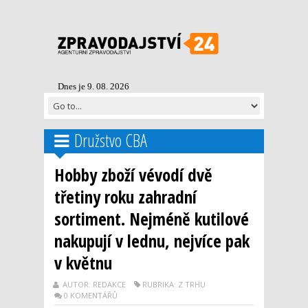
Dnes je 9. 08. 2026
Družstvo CBA
Hobby zboží vévodí dvě
třetiny roku zahradní
sortiment. Nejméně kutilové
nakupují v lednu, nejvíce pak
v květnu
AUTOR: REDAKCE
RUBRIKA: Z TRHU
0 KOMENTÁŘŮ