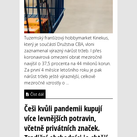
Tuzemský franšízový hobbymarket Kinekus,
který je součástí Družstva CBA, vloni
zaznamenal výrazný nárůst tržeb. I přes
koronavirová omezení obrat meziročně
navýšil o 37,5 procenta na 44 milionů korun.
Za první 4 měsíce letošního roku je pak
nárůst tržeb ještě výraznější, celkově
meziročně vzrostly o ...
Číst dál
Češi kvůli pandemii kupují
více levnějších potravin,
včetně privátních značek.