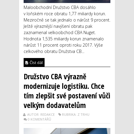
Maloobchodní Družstvo CBA dosáhlo
v loňském roce obratu 1,77 miliardy korun.
Meziročně se tak jednalo o nárůst 9 procent.
Ještě výraznější navýšení obratu pak
zaznamenal velkoobchod CBA Nuget.
Hodnota 1,535 miliardy korun znamenalo
nárůst 11 procent oproti roku 2017. Výše
celkového obratu Družstva CB...
Číst dál
Družstvo CBA výrazně
modernizuje logistiku. Chce
tím zlepšit své postavení vůči
velkým dodavatelům
AUTOR: REDAKCE
RUBRIKA: Z TRHU
0 KOMENTÁŘŮ