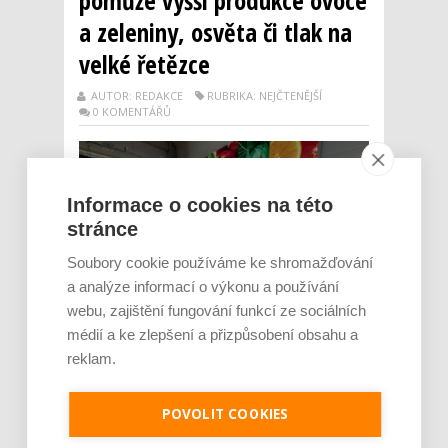
pomůže vyšší produkce ovoce
a zeleniny, osvěta či tlak na
velké řetězce
AUTOR: REDAKCE
RUBRIKA: NEJČTENĚJŠÍ
0 KOMENTÁŘŮ
Informace o cookies na této
stránce
Soubory cookie používáme ke shromažďování
a analýze informací o výkonu a používání
webu, zajištění fungování funkcí ze sociálních
médií a ke zlepšení a přizpůsobení obsahu a
S koronavirovou krizí v Česku začaly sílit i
reklam.
hlasy po větší potravinové soběstačnosti.
Odborníci volají zejména po větší produkci
ovoce a zeleniny, rozšíření skladovacích
POVOLIT COOKIES
prostor či výraznější osvětě směrem