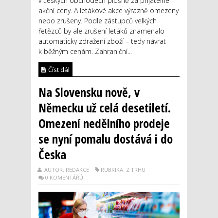
v českých obchodech plošně za přijatelné
akční ceny. A letákové akce výrazně omezeny
nebo zrušeny. Podle zástupců velkých
řetězců by ale zrušení letáků znamenalo
automaticky zdražení zboží – tedy návrat
k běžným cenám. Zahraniční...
Číst dál
Na Slovensku nově, v
Německu už celá desetiletí.
Omezení nedělního prodeje
se nyní pomalu dostává i do
Česka
AUTOR: REDAKCE
RUBRIKA: Z TRHU
0 KOMENTÁŘŮ