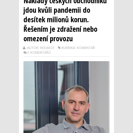
Náklady českých obchodníků
jdou kvůli pandemii do
desítek milionů korun.
Řešením je zdražení nebo
omezení provozu
AUTOR: REDAKCE
RUBRIKA: KOMENTÁŘ
0 KOMENTÁŘŮ