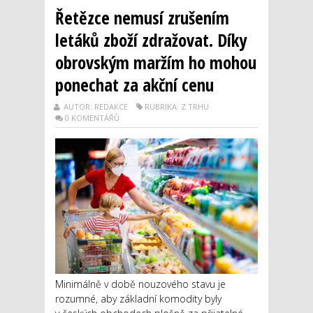
Řetězce nemusí zrušením
letáků zboží zdražovat. Díky
obrovským maržím ho mohou
ponechat za akční cenu
AUTOR: REDAKCE
RUBRIKA: Z TRHU
0 KOMENTÁŘŮ
Minimálně v době nouzového stavu je
rozumné, aby základní komodity byly