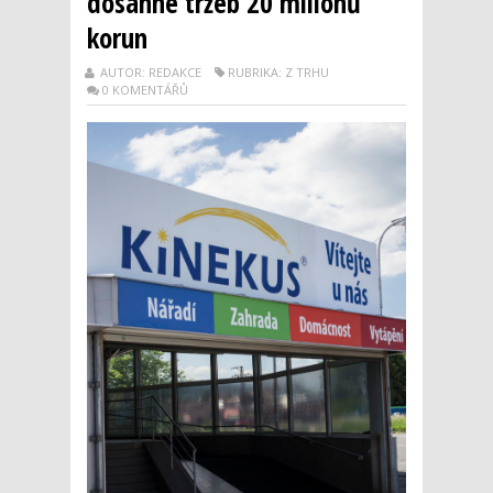
dosáhne tržeb 20 milionů
korun
AUTOR: REDAKCE
RUBRIKA: Z TRHU
0 KOMENTÁŘŮ