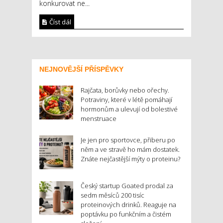
konkurovat ne...
Číst dál
NEJNOVĚJŠÍ PŘÍSPĚVKY
Rajčata, borůvky nebo ořechy.
Potraviny, které v létě pomáhají
hormonům a ulevují od bolestivé
menstruace
Je jen pro sportovce, přiberu po
něm a ve stravě ho mám dostatek.
Znáte nejčastější mýty o proteinu?
Český startup Goated prodal za
sedm měsíců 200 tisíc
proteinových drinků. Reaguje na
poptávku po funkčním a čistém