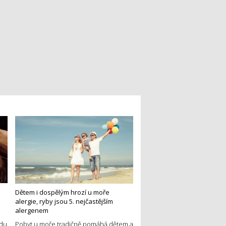
Dětem i dospělým hrozí u moře
alergie, ryby jsou 5. nejčastějším
alergenem
edu
Pobyt u moře tradičně pomáhá dětem a