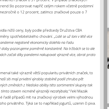
 trend šlo pozorovat napříč celým rokem včetně podzimní
y meziročně o 12 procent, zatímco značkové pouze o 7
avidla nižší ceny, byly podle předsedy Družstva CBA
změny spotřebitelského chování.
„Lidé se už loni v létě více
 že pandemie negativně ekonomicky dolehla na řadu
té doby pozorujeme poměrně konstantně. Na tržbách se to ale
jnách začali díky pandemii nakupovat výrazně více, obrat proto
menal také výrazně větší popularitu privátních značek, to
naší síti mají privátní výrobky stabilně podíl zhruba pět
zných změnách z hlediska obliby této sortimentní skupiny tak
 tímto stavem nicméně výrazněji nezahýbala,“
řekl Mazák
elé řadě případů mít na značkový výrobek velmi výhodnou
ho privátního. Týká se to například jogurtů, uzenin či piva.