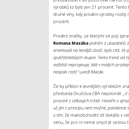
výrobků to bylo jen 21 procent. Tento
druhé vlny, kdy privátní výrobky rostl
procent.
Privátní značky, se kterými se pojí zpr
Romana Mazáka
jedním z ukazatelů 
orientovali na levnější zboží, bylo cítit,
spotřebitelských skupin. Tento trend od 
naštěstí neprojevuje, lidé v malých prode
naopak rostl,“
uvedl Mazák.
Že by příklon k levnějším výrobkům zna
předseda Družstva CBA nepotvrdil.
„V 
procent z celkových tržeb. Hovořit o výra
už jen z principu není možné, pandemie s
s tím, že maloobchodní síť dokáže v c
cenu, že pro ni nemá smysl jít cestou to