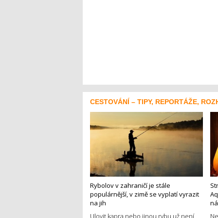
CESTOVÁNÍ – TIPY, REPORTÁŽE, ROZ
Rybolov v zahraničí je stále
St
populárnější, v zimě se vyplatí vyrazit
Aq
na jih
ná
Ulovit kapra nebo jinou rybu už není
Ne