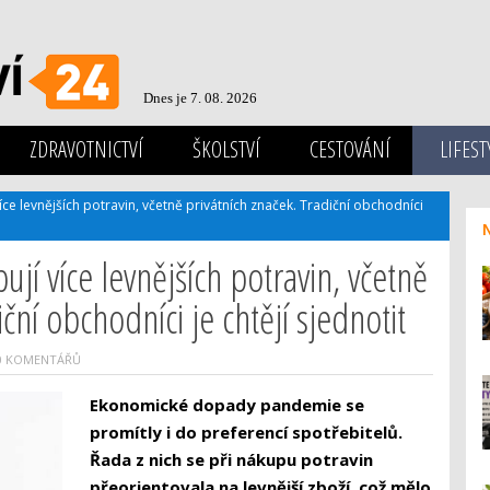
Dnes je 7. 08. 2026
ZDRAVOTNICTVÍ
ŠKOLSTVÍ
CESTOVÁNÍ
LIFEST
íce levnějších potravin, včetně privátních značek. Tradiční obchodníci
ují více levnějších potravin, včetně
ční obchodníci je chtějí sjednotit
0 KOMENTÁŘŮ
Ekonomické dopady pandemie se
promítly i do preferencí spotřebitelů.
Řada z nich se při nákupu potravin
přeorientovala na levnější zboží, což mělo