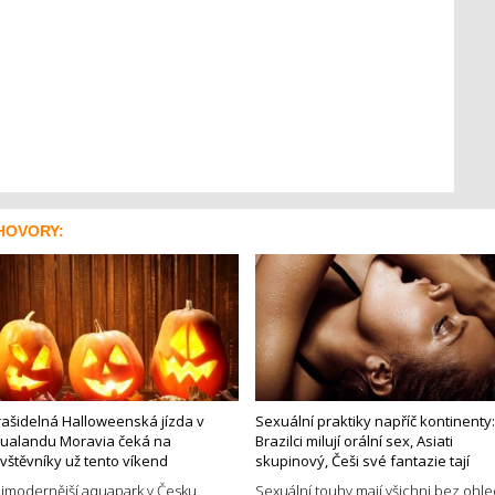
HOVORY:
rašidelná Halloweenská jízda v
Sexuální praktiky napříč kontinenty:
ualandu Moravia čeká na
Brazilci milují orální sex, Asiati
vštěvníky už tento víkend
skupinový, Češi své fantazie tají
jmodernější aquapark v Česku
Sexuální touhy mají všichni bez ohl