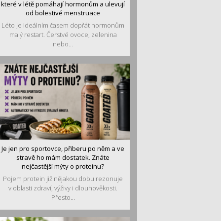
které v létě pomáhají hormonům a ulevují
od bolestivé menstruace
Léto je ideálním časem dopřát hormonům
malý restart. Čerstvé ovoce, zelenina
nebo...
Je jen pro sportovce, přiberu po něm a ve
stravě ho mám dostatek. Znáte
nejčastější mýty o proteinu?
Pojem protein již nějakou dobu rezonuje
v oblasti zdraví, výživy i dlouhověkosti.
Přesto...