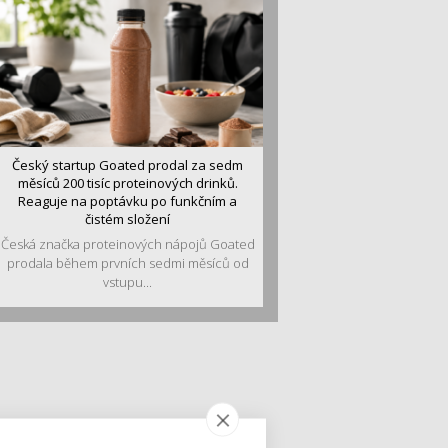
Český startup Goated prodal za sedm
měsíců 200 tisíc proteinových drinků.
Reaguje na poptávku po funkčním a
čistém složení
Česká značka proteinových nápojů Goated
prodala během prvních sedmi měsíců od
vstupu...