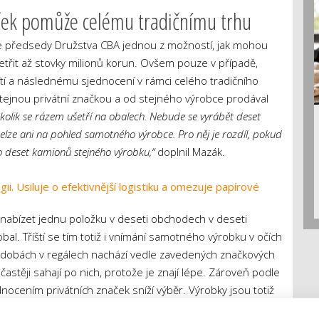
aček pomůže celému tradičnímu trhu
le předsedy Družstva CBA jednou z možností, jak mohou
ušetřit až stovky milionů korun. Ovšem pouze v případě,
ítí a následnému sjednocení v rámci celého tradičního
stejnou privátní značkou a od stejného výrobce prodával
o, kolik se rázem ušetří na obalech. Nebude se vyrábět deset
nelze ani na pohled samotného výrobce. Pro něj je rozdíl, pokud
o deset kamionů stejného výrobku,“
doplnil Mazák.
i. Usiluje o efektivnější logistiku a omezuje papírové
nabízet jednu položku v deseti obchodech v deseti
al. Tříští se tím totiž i vnímání samotného výrobku v očích
podobách v regálech nachází vedle zavedených značkových
častěji sahají po nich, protože je znají lépe. Zároveň podle
ocením privátních značek sníží výběr. Výrobky jsou totiž