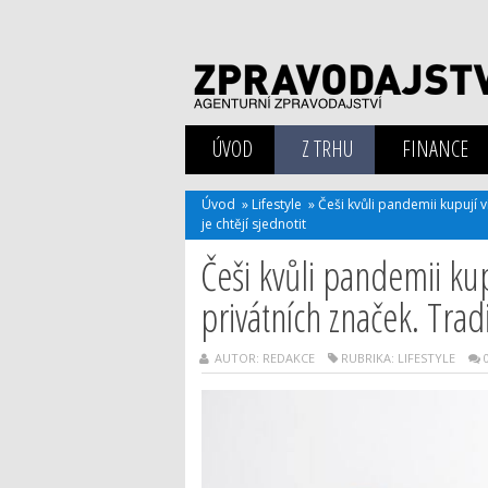
ÚVOD
Z TRHU
FINANCE
Úvod
»
Lifestyle
»
Češi kvůli pandemii kupují v
je chtějí sjednotit
Češi kvůli pandemii kup
privátních značek. Tradi
AUTOR: REDAKCE
RUBRIKA:
LIFESTYLE