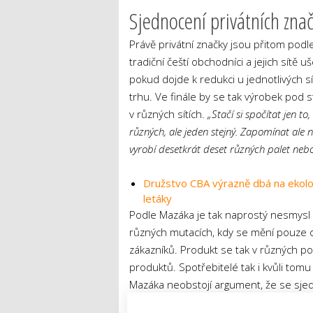
Sjednocení privátních zn
Právě privátní značky jsou přitom pod
tradiční čeští obchodníci a jejich sítě 
pokud dojde k redukci u jednotlivých s
trhu. Ve finále by se tak výrobek pod 
v různých sítích.
„Stačí si spočítat jen t
různých, ale jeden stejný. Zapomínat ale 
vyrobí desetkrát deset různých palet neb
Družstvo CBA výrazně dbá na ekologi
letáky
Podle Mazáka je tak naprostý nesmysl 
různých mutacích, kdy se mění pouze ob
zákazníků. Produkt se tak v různých 
produktů. Spotřebitelé tak i kvůli tomu 
Mazáka neobstojí argument, že se sjedn
shodné, jen mají jiný obal.