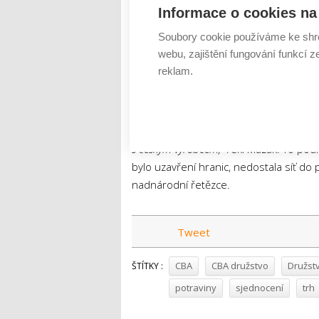
Informace o cookies na 
Jednotlivé sítě se proto kvůli neexistu
Soubory cookie používáme ke shr
v zahraničí.
„Pro nás je to logická volba,
webu, zajištění fungování funkcí z
spolupráci v rámci privátních značek se
reklam.
sušenky či piškoty, u kterých využíváme z
u uzenin nebo vod nemá příliš smysl řeši
zdrojům, a tedy nadbytečné logistice neb
zhruba 70 procent našich privátních výr
s českým výrobcem,“
řekl Mazák. To podl
bylo uzavření hranic, nedostala síť d
nadnárodní řetězce.
Tweet
CBA
CBA družstvo
Družst
ŠTÍTKY :
potraviny
sjednocení
trh