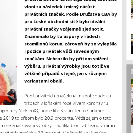
vloni za následek i mírný nárůst
privátních značek. Podle Družstva CBA by
pro české obchodní sítě bylo ideální
privátní značky vzájemně sjednotit.
Znamenalo by to úspory v řádech
stamilionů korun, zároveň by se vylepšila
i pozice privátek vůči zavedeným
značkám. Nehrozilo by přitom snížení
výběru, privátní výrobky jsou totiž ve
většině případů stejné, jen s různými
variantami obalů.
Podíl privátních značek na maloobchodních
tržbách v loňském roce vlivem koronaviru
 agentury NielsenIQ, podle který vloni tento sortiment
e 2019 to přitom bylo 20,9 procenta. Větší zájem o toto
tu se značkovými výrobky, například loni v březnu v rámci
rivátních značek o 37 procent. V případě značkových