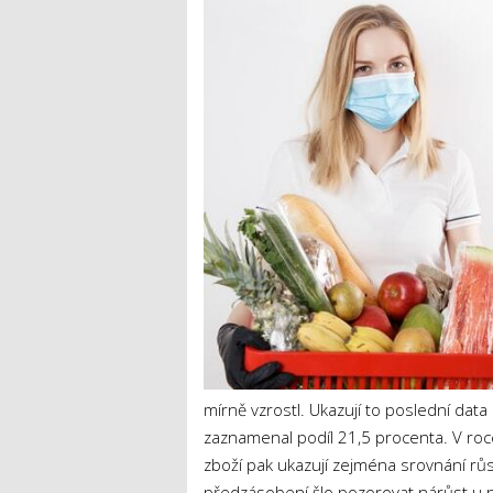
mírně vzrostl. Ukazují to poslední data
zaznamenal podíl 21,5 procenta. V roc
zboží pak ukazují zejména srovnání růs
předzásobení šlo pozorovat nárůst u p