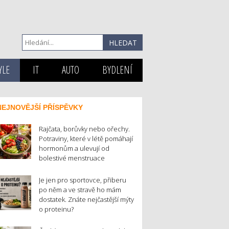
YLE
IT
AUTO
BYDLENÍ
NEJNOVĚJŠÍ PŘÍSPĚVKY
Rajčata, borůvky nebo ořechy.
Potraviny, které v létě pomáhají
hormonům a ulevují od
bolestivé menstruace
Je jen pro sportovce, přiberu
po něm a ve stravě ho mám
dostatek. Znáte nejčastější mýty
o proteinu?