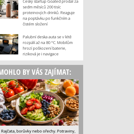
Český startup Goated prodal za
sedm měsíců 200 tisíc
proteinových drinků. Reaguje
na poptávku po funkčním a
čistém složení
Palubní deska auta se v létě
rozpálí až na 80 °C. Mobilům
hrozí poškození baterie,
riziková je i navigace
MOHLO BY VÁS ZAJÍMAT:
Rajčata, borůvky nebo ořechy. Potraviny,