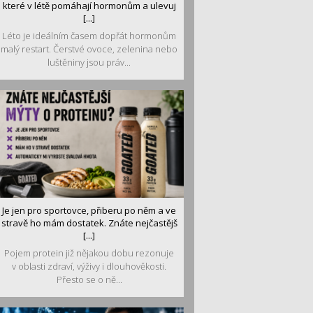
které v létě pomáhají hormonům a ulevuj
[...]
Léto je ideálním časem dopřát hormonům
malý restart. Čerstvé ovoce, zelenina nebo
luštěniny jsou práv...
Je jen pro sportovce, přiberu po něm a ve
stravě ho mám dostatek. Znáte nejčastějš
[...]
Pojem protein již nějakou dobu rezonuje
v oblasti zdraví, výživy i dlouhověkosti.
Přesto se o ně...