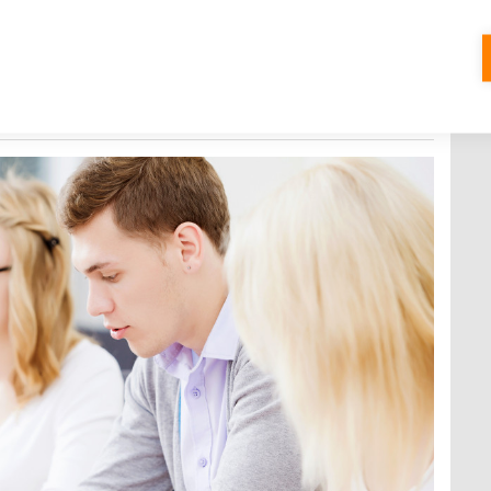
solventů vysokých škol. Řadu z nich si
ště před dostudováním
KOMENTÁŘŮ