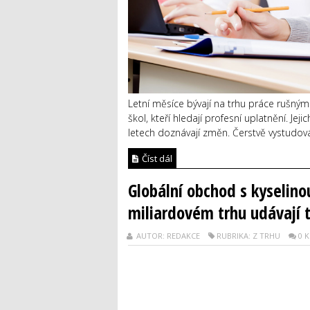
Letní měsíce bývají na trhu práce rušným 
škol, kteří hledají profesní uplatnění. 
letech doznávají změn. Čerstvě vystudován
Číst dál
Globální obchod s kyselino
miliardovém trhu udávají 
AUTOR: REDAKCE
RUBRIKA: Z TRHU
0 