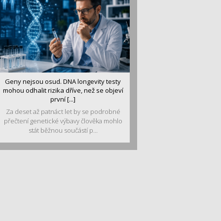
Geny nejsou osud. DNA longevity testy
mohou odhalit rizika dříve, než se objeví
první [...]
Za deset až patnáct let by se podrobné
přečtení genetické výbavy člověka mohlo
stát běžnou součástí p...