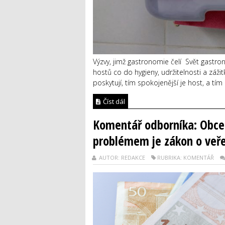
Výzvy, jimž gastronomie čelí Svět gastro
hostů co do hygieny, udržitelnosti a záži
poskytují, tím spokojenější je host, a tí
Číst dál
Komentář odborníka: Obce č
problémem je zákon o veř
AUTOR: REDAKCE
RUBRIKA: KOMENTÁŘ