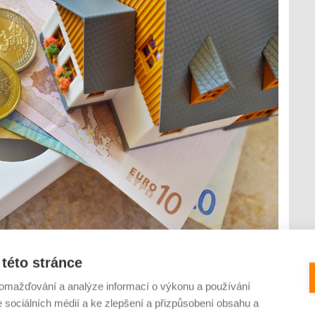
n energií, zatím nepřišel s legislativním rámcem pro
i své obchodní aktivity. Řadě obcí a firem tak kvůli tomu
této stránce
a příští rok. Velmi rychle bude také žádoucí novelizovat
omažďování a analýze informací o výkonu a používání
e sociálních médií a ke zlepšení a přizpůsobení obsahu a