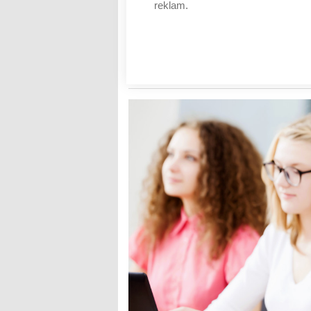
Číst dál
reklam.
Na trh práce míří tisíce ab
však firmy „rozeberou“ je
AUTOR: REDAKCE
RUBRIKA: Z TRHU
0 