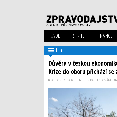
ÚVOD
Z TRHU
FINANCE
trh
Důvěra v českou ekonomiku
Krize do oboru přichází se
AUTOR: REDAKCE
RUBRIKA: CESTOVÁNÍ