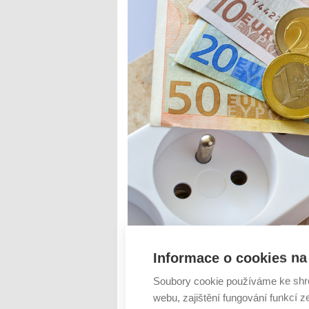
Ačkoliv stát přistoupil k zastropování ce
kompenzace dodavatelům. Ti proto utlumil
Informace o cookies na 
hrozí, že nebudou mít zajištěné energie n
Soubory cookie používáme ke shr
zákon o veř...
webu, zajištění fungování funkcí z