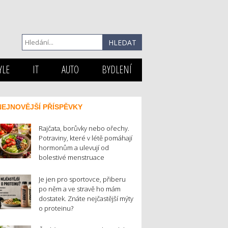
YLE
IT
AUTO
BYDLENÍ
NEJNOVĚJŠÍ PŘÍSPĚVKY
Rajčata, borůvky nebo ořechy.
Potraviny, které v létě pomáhají
hormonům a ulevují od
bolestivé menstruace
Je jen pro sportovce, přiberu
po něm a ve stravě ho mám
dostatek. Znáte nejčastější mýty
o proteinu?