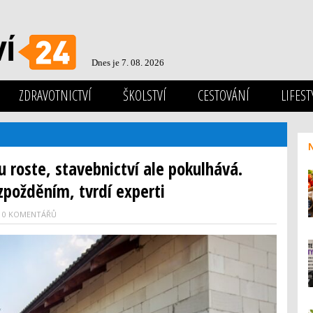
Dnes je 7. 08. 2026
ZDRAVOTNICTVÍ
ŠKOLSTVÍ
CESTOVÁNÍ
LIFEST
 roste, stavebnictví ale pokulhává.
 zpožděním, tvrdí experti
0 KOMENTÁŘŮ