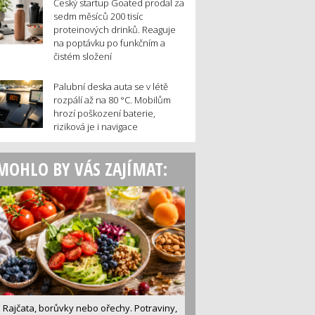
Český startup Goated prodal za
sedm měsíců 200 tisíc
proteinových drinků. Reaguje
na poptávku po funkčním a
čistém složení
Palubní deska auta se v létě
rozpálí až na 80 °C. Mobilům
hrozí poškození baterie,
riziková je i navigace
MOHLO BY VÁS ZAJÍMAT:
Rajčata, borůvky nebo ořechy. Potraviny,