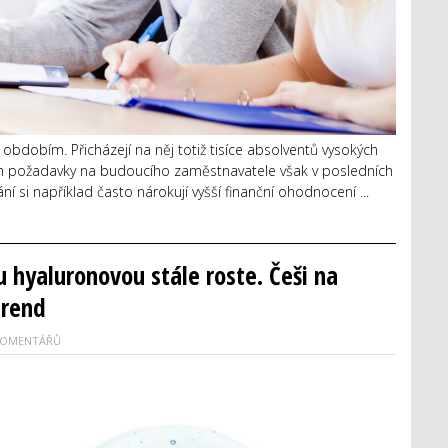
obdobím. Přicházejí na něj totiž tisíce absolventů vysokých
Jejich požadavky na budoucího zaměstnavatele však v posledních
í si například často nárokují vyšší finanční ohodnocení ...
u hyaluronovou stále roste. Češi na
trend
KOMENTÁŘŮ