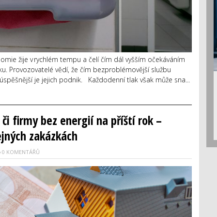
nomie žije v rychlém tempu a čelí čím dál vyšším očekáváním
tku. Provozovatelé vědí, že čím bezproblémovější službu
m úspěšnější je jejich podnik. Každodenní tlak však může sna...
i firmy bez energií na příští rok –
ejných zakázkách
0 KOMENTÁŘŮ