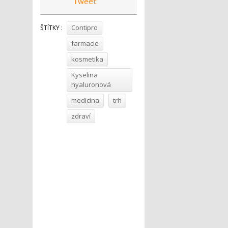
Tweet
Contipro
ŠTÍTKY :
farmacie
kosmetika
Kyselina
hyaluronová
medicína
trh
zdraví