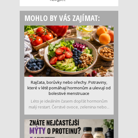
MOHLO BY VÁS ZAJÍMAT:
Rajčata, borůvky nebo ořechy. Potraviny,
které v létě pomáhají hormonům a ulevují od
bolestivé menstruace
Léto je ideálním časem dopřát hormonům
malý restart. Čerstvé ovoce, zelenina nebo...