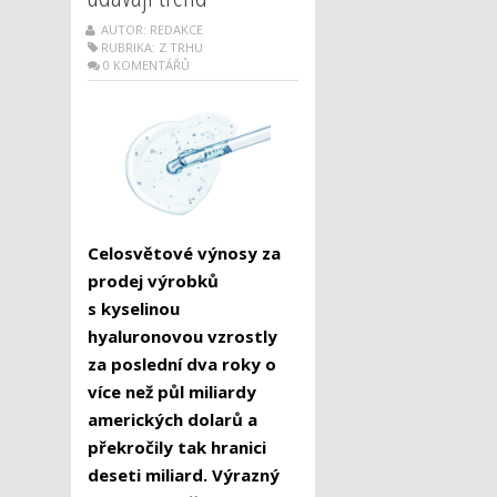
AUTOR: REDAKCE
RUBRIKA:
Z TRHU
0 KOMENTÁŘŮ
Celosvětové výnosy za
prodej výrobků
s kyselinou
hyaluronovou vzrostly
za poslední dva roky o
více než půl miliardy
amerických dolarů a
překročily tak hranici
deseti miliard. Výrazný