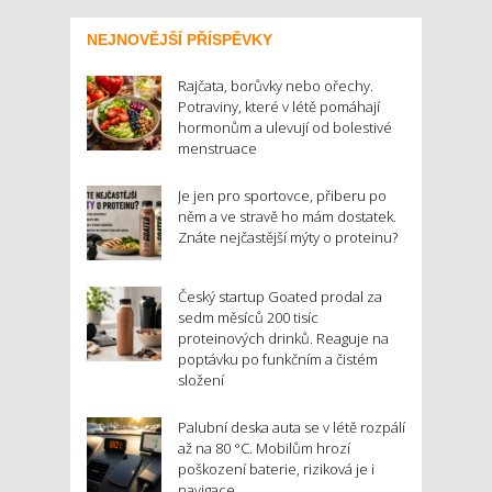
NEJNOVĚJŠÍ PŘÍSPĚVKY
Rajčata, borůvky nebo ořechy.
Potraviny, které v létě pomáhají
hormonům a ulevují od bolestivé
menstruace
Je jen pro sportovce, přiberu po
něm a ve stravě ho mám dostatek.
Znáte nejčastější mýty o proteinu?
Český startup Goated prodal za
sedm měsíců 200 tisíc
proteinových drinků. Reaguje na
poptávku po funkčním a čistém
složení
Palubní deska auta se v létě rozpálí
až na 80 °C. Mobilům hrozí
poškození baterie, riziková je i
navigace