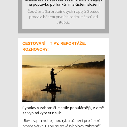
na poptávku po funkčním a čistém složení
Česká značka proteinových nápojů Goated
prodala během prvních sedmi měsíců od
vstupu...
CESTOVÁNÍ – TIPY, REPORTÁŽE,
ROZHOVORY:
Rybolov v zahraničí je stále populárnější, v zimě
se vyplatí vyrazit na jih
Ulovit kapra nebo jinou rybu už není pro české
rybáře výzvou. Tou se stává rybolov v zahraničí.