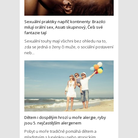
Sexuální praktiky napříč kontinenty: Brazilci
milují orální sex, Asiati skupinový, Češi své
fantazie tají
Sexuální touhy mají všichni bez ohledu na to,
zda se jedná o ženy či muže, o sociální postavení
neb...
Dětem i dospělým hrozí u moře alergie, ryby
jsou 5. nejčastějším alergenem
Pobyt u moře tradičně pomáhá dětem a
mladistvým s lupénkou nebo atopickým