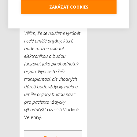
přispět k rozvoji umělých
ZAKÁZAT COOKIES
tkání, které by mohly
například opravit kůži, šlachy,
chrupavky či periferní nervy.
Věřím, že se naučíme vyrábět
i celé umělé orgány, které
bude možné ovládat
elektronikou a budou
fungovat jako plnohodnotný
orgán. Nyní se to řeší
transplantací, ale vhodných
dárců bude vždycky málo a
umělé orgány budou navíc
pro pacienta vždycky
výhodnější,“
uzavírá Vladimír
Velebný.