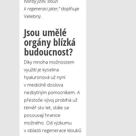
tvorby jizev, slouží
k regeneraci jater,“
doplňuje
Velebný.
Jsou umělé
orgány blízká
budoucnost?
Díky mnoha možnostem
využití je kyselina
hyaluronová už nyní
v medicíně doslova
nezbytným pomocníkem. A
přestože vývoj probíhá už
téměř sto let, stále se
posouvají hranice
možného. Od výzkumu
v oblasti regenerace kloubů