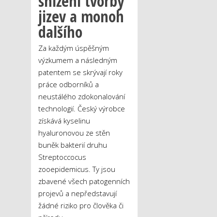
snížení tvorby
jizev a monoh
dalšího
Za každým úspěšným
výzkumem a následným
patentem se skrývají roky
práce odborníků a
neustálého zdokonalování
technologií. Český výrobce
získává kyselinu
hyaluronovou ze stěn
buněk bakterií druhu
Streptoccocus
zooepidemicus. Ty jsou
zbavené všech patogenních
projevů a nepředstavují
žádné riziko pro člověka či