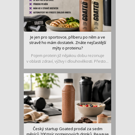
Je jen pro sportovce, přiberu po něm a ve
stravě ho mám dostatek. Znáte nejčastější
mýty o proteinu?
Pojem protein již nějakou dobu rezonuje
v oblasti zdraví, výživy i dlouhověkosti. Přesto...
Český startup Goated prodal za sedm
měsíců 200 tisíc proteinových drinků. Reaguje