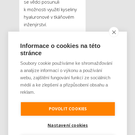
se vědci posunuli
k možnosti využití kyseliny
hyaluronové v tkáňovém
inženýrství.
Důležitou úlohu při rozvoji
Informace o cookies na této
trhu bude i nadále
stránce
sehrávat česká věda.
Contipro se totiž zaměřuje i
Soubory cookie používáme ke shromažďování
na oblasti, které prochází
a analýze informací o výkonu a používání
rychlými změnami.
webu, zajištění fungování funkcí ze sociálních
Pozornost je nyní
médií a ke zlepšení a přizpůsobení obsahu a
v laboratořích upřena na
reklam.
umělé orgány, kam by vývoj
kolem kyseliny hyaluronové
POVOLIT COOKIES
měl v budoucnosti
směřovat.
„Myslíme si, že
Nastavení cookies
budeme moci zásadně