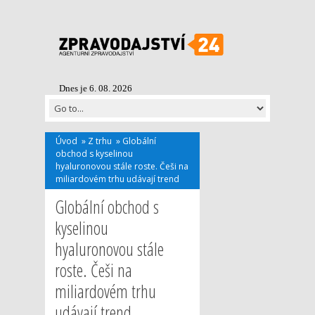
Dnes je 6. 08. 2026
Úvod
»
Z trhu
»
Globální
obchod s kyselinou
hyaluronovou stále roste. Češi na
miliardovém trhu udávají trend
Globální obchod s
kyselinou
hyaluronovou stále
roste. Češi na
miliardovém trhu
udávají trend