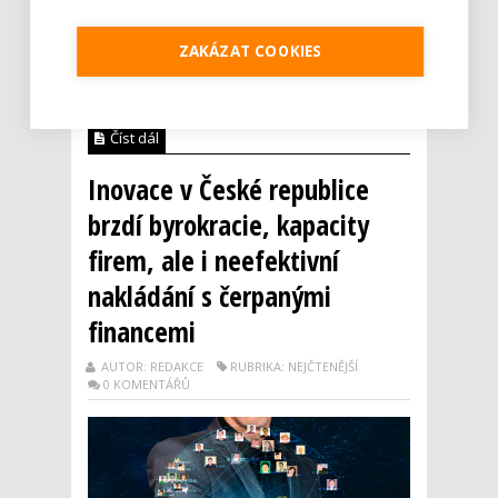
úspěchů. V praxi se v ní čím dál více
prosazují postupy založené na
nanotechnologiích. Česká republika v této
ZAKÁZAT COOKIES
oblasti patří mezi světovou špičku. Dle
odborní...
Číst dál
Inovace v České republice
brzdí byrokracie, kapacity
firem, ale i neefektivní
nakládání s čerpanými
financemi
AUTOR: REDAKCE
RUBRIKA: NEJČTENĚJŠÍ
0 KOMENTÁŘŮ