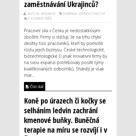
zaměstnávání Ukrajinců?
AUTOR: REDAKCE
RUBRIKA: ZDRAVOTNICTVÍ
0 KOMENTÁŘŮ
Pracovní síla v Česku je nedostatkovým
zbožím. Firmy si stěžují, že na trhu chybí
desítky tisíc pracovníků, kteří by pomohli
růstu jejich byznysu. České technologické,
biotechnologické či jinak inovativní firmy by
na svou expanzi potřebovaly posílit týmy
kvalifikovaných odborníků. Shánějí je však
mar...
Číst dál
Koně po úrazech či kočky se
selháním ledvin zachrání
kmenové buňky. Buněčná
terapie na míru se rozvíjí i v