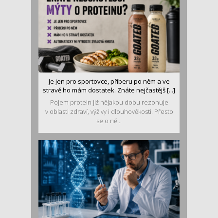
Je jen pro sportovce, přiberu po něm a ve
stravě ho mám dostatek. Znáte nejčastějš [...]
Pojem protein již nějakou dobu rezonuje
v oblasti zdraví, výživy i dlouhověkosti. Přesto
se o ně...