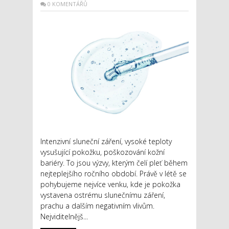
0 KOMENTÁŘŮ
Intenzivní sluneční záření, vysoké teploty
vysušující pokožku, poškozování kožní
bariéry. To jsou výzvy, kterým čelí pleť během
nejteplejšího ročního období. Právě v létě se
pohybujeme nejvíce venku, kde je pokožka
vystavena ostrému slunečnímu záření,
prachu a dalším negativním vlivům.
Nejviditelnějš...