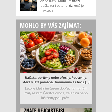
až na 80 °C. Mobilům hrozí
poškození baterie, riziková je i
navigace
MOHLO BY VÁS ZAJÍMAT:
Rajčata, borůvky nebo ořechy. Potraviny,
které v létě pomáhají hormonům a ulevuj [...]
Léto je ideálním časem dopřát hormonům
malý restart. Čerstvé ovoce, zelenina nebo
luštěniny jsou práv...