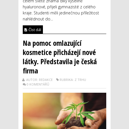
celém světě známá díky kyselině
hyaluronové, přijeli gymnazisté z celého
kraje. Studenti měli jedinečnou příležitost
nahlédnout do...
Číst dál
Na pomoc omlazující
kosmetice přicházejí nové
látky. Představila je česká
firma
AUTOR: REDAKCE
RUBRIKA: Z TRHU
0 KOMENTÁŘŮ