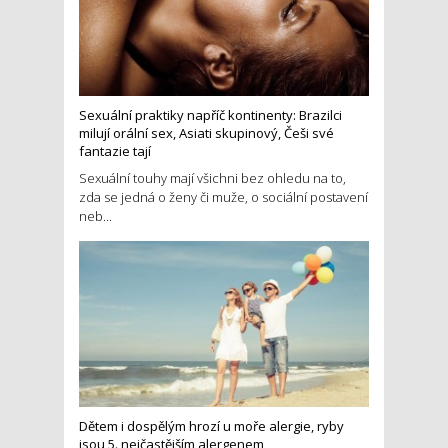
Sexuální praktiky napříč kontinenty: Brazilci
milují orální sex, Asiati skupinový, Češi své
fantazie tají
Sexuální touhy mají všichni bez ohledu na to,
zda se jedná o ženy či muže, o sociální postavení
neb...
Dětem i dospělým hrozí u moře alergie, ryby
jsou 5. nejčastějším alergenem