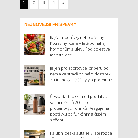
1
2
3
4
»
NEJNOVĚJŠÍ PŘÍSPĚVKY
Rajčata, borůvky nebo ořechy.
Potraviny, které v létě pomáhají
hormonům a ulevují od bolestivé
menstruace
Je jen pro sportovce, přiberu po
něm a ve stravě ho mám dostatek.
Znáte nejčastější mýty o proteinu?
Český startup Goated prodal za
sedm měsíců 200 tisíc
proteinových drinků. Reaguje na
poptávku po funkčním a čistém
složení
Palubní deska auta se v létě rozpálí