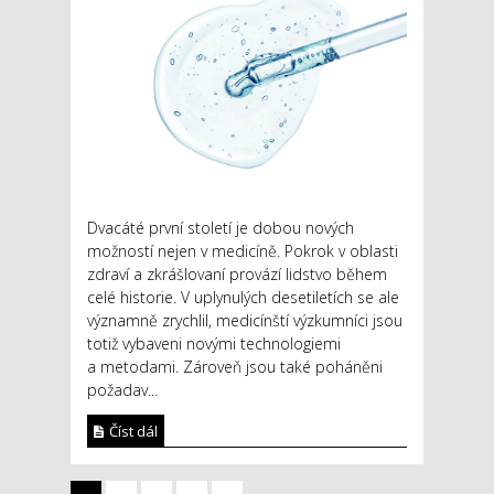
Dvacáté první století je dobou nových
možností nejen v medicíně. Pokrok v oblasti
zdraví a zkrášlovaní provází lidstvo během
celé historie. V uplynulých desetiletích se ale
významně zrychlil, medicínští výzkumníci jsou
totiž vybaveni novými technologiemi
a metodami. Zároveň jsou také poháněni
požadav...
Číst dál