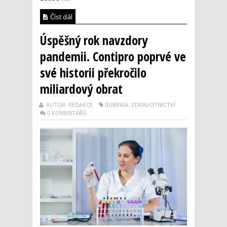
Číst dál
Úspěšný rok navzdory
pandemii. Contipro poprvé ve
své historii překročilo
miliardový obrat
AUTOR: REDAKCE
RUBRIKA: ZDRAVOTNICTVÍ
0 KOMENTÁŘŮ