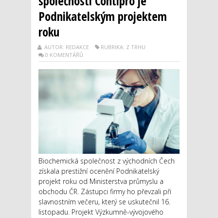
společnosti Contipro je
Podnikatelským projektem
roku
AUTOR: REDAKCE
RUBRIKA: Z TRHU
0 KOMENTÁŘŮ
Biochemická společnost z východních Čech
získala prestižní ocenění Podnikatelský
projekt roku od Ministerstva průmyslu a
obchodu ČR. Zástupci firmy ho převzali při
slavnostním večeru, který se uskutečnil 16.
listopadu. Projekt Výzkumně-vývojového