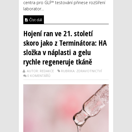
centra pro GLP* testování přinese rozšíření
laborator...
Číst dál
Hojení ran ve 21. století
skoro jako z Terminátora: HA
složka v náplasti a gelu
rychle regeneruje tkáně
AUTOR: REDAKCE
RUBRIKA: ZDRAVOTNICTVÍ
0 KOMENTÁŘŮ