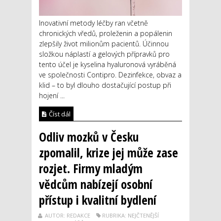
Inovativní metody léčby ran včetně
chronických vředů, proleženin a popálenin
zlepšily život milionům pacientů. Účinnou
složkou náplastí a gelových přípravků pro
tento účel je kyselina hyaluronová vyráběná
ve společnosti Contipro. Dezinfekce, obvaz a
klid – to byl dlouho dostačující postup při
hojení ...
Číst dál
Odliv mozků v Česku
zpomalil, krize jej může zase
rozjet. Firmy mladým
vědcům nabízejí osobní
přístup i kvalitní bydlení
AUTOR: REDAKCE
RUBRIKA: NEJČTENĚJŠÍ