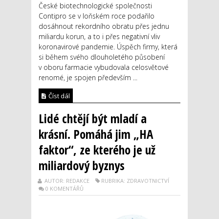
České biotechnologické společnosti
Contipro se v loňském roce podařilo
dosáhnout rekordního obratu přes jednu
miliardu korun, a to i přes negativní vliv
koronavirové pandemie. Úspěch firmy, která
si během svého dlouholetého působení
v oboru farmacie vybudovala celosvětové
renomé, je spojen především ...
Číst dál
Lidé chtějí být mladí a
krásní. Pomáhá jim „HA
faktor“, ze kterého je už
miliardový byznys
AUTOR: REDAKCE
RUBRIKA: ZDRAVOTNICTVÍ
0 KOMENTÁŘŮ