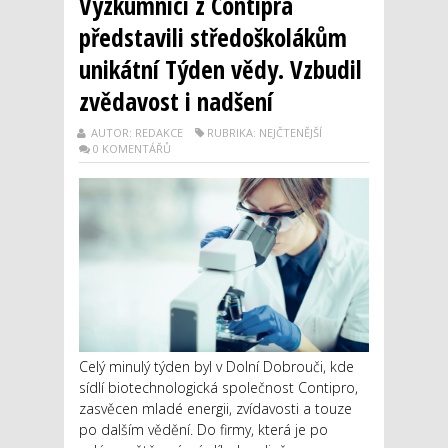
Výzkumníci z Contipra
představili středoškolákům
unikátní Týden vědy. Vzbudil
zvědavost i nadšení
AUTOR: REDAKCE
RUBRIKA: NEJČTENĚJŠÍ
0 KOMENTÁŘŮ
Celý minulý týden byl v Dolní Dobrouči, kde
sídlí biotechnologická společnost Contipro,
zasvěcen mladé energii, zvídavosti a touze
po dalším vědění. Do firmy, která je po