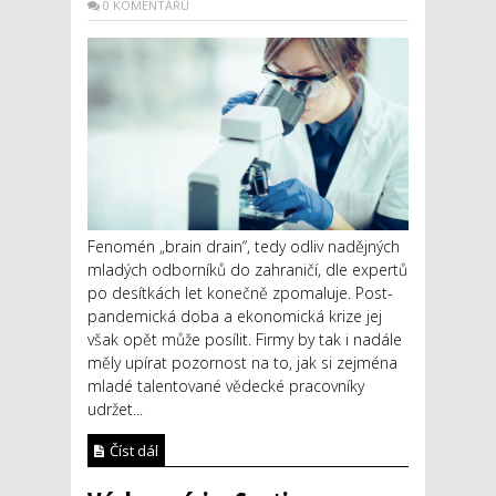
0 KOMENTÁŘŮ
Fenomén „brain drain“, tedy odliv nadějných
mladých odborníků do zahraničí, dle expertů
po desítkách let konečně zpomaluje. Post-
pandemická doba a ekonomická krize jej
však opět může posílit. Firmy by tak i nadále
měly upírat pozornost na to, jak si zejména
mladé talentované vědecké pracovníky
udržet...
Číst dál