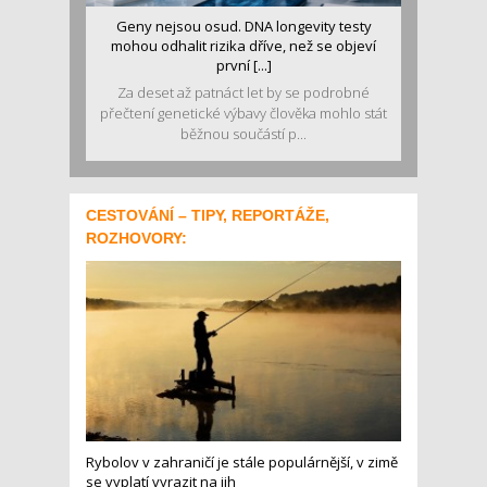
Geny nejsou osud. DNA longevity testy
mohou odhalit rizika dříve, než se objeví
první [...]
Za deset až patnáct let by se podrobné
přečtení genetické výbavy člověka mohlo stát
běžnou součástí p...
CESTOVÁNÍ – TIPY, REPORTÁŽE,
ROZHOVORY:
Rybolov v zahraničí je stále populárnější, v zimě
se vyplatí vyrazit na jih