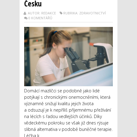
Česku
AUTOR: REDAKCE
RUBRIKA: ZDRAVOTNICTVÍ
0 KOMENTÁŘŮ
Domácí mazlíčci se podobně jako lidé
potýkají s chronickými onemocněními, která
významně snižují kvalitu jejich života
a odsuzují je k nepříliš příjemnému přežívání
na lécích s řadou vedlejších účinků. Díky
vědeckému pokroku se však již dnes rýsuje
slibná alternativa v podobě buněčné terapie.
Léčba k...