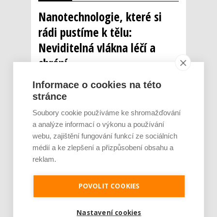
Nanotechnologie, které si
rádi pustíme k tělu:
Neviditelná vlákna léčí a
chrání
AUTOR: REDAKCE
RUBRIKA: NEJČTENĚJŠÍ
Informace o cookies na této
0 KOMENTÁŘŮ
stránce
Soubory cookie používáme ke shromažďování
a analýze informací o výkonu a používání
webu, zajištění fungování funkcí ze sociálních
médií a ke zlepšení a přizpůsobení obsahu a
reklam.
Současná medicína má díky
POVOLIT COOKIES
technologickému pokroku k dispozici skvělé
diagnostické a terapeutické nástroje
a dosahuje s jejich pomocí významných
Nastavení cookies