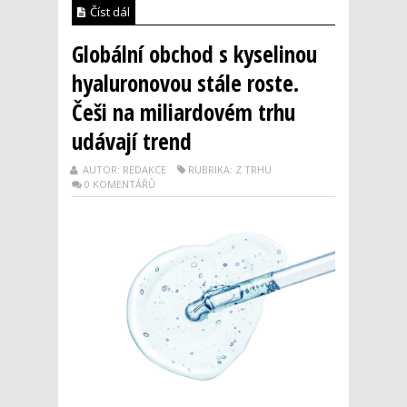
Číst dál
Globální obchod s kyselinou
hyaluronovou stále roste.
Češi na miliardovém trhu
udávají trend
AUTOR: REDAKCE
RUBRIKA: Z TRHU
0 KOMENTÁŘŮ