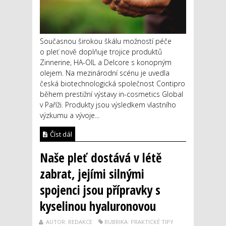
Současnou širokou škálu možností péče
o pleť nově doplňuje trojice produktů
Zinnerine, HA-OIL a Delcore s konopným
olejem. Na mezinárodní scénu je uvedla
česká biotechnologická společnost Contipro
během prestižní výstavy in-cosmetics Global
v Paříži. Produkty jsou výsledkem vlastního
výzkumu a vývoje...
Číst dál
Naše pleť dostává v létě
zabrat, jejími silnými
spojenci jsou přípravky s
kyselinou hyaluronovou
AUTOR: REDAKCE
RUBRIKA: PRAKTICKÉ TIPY