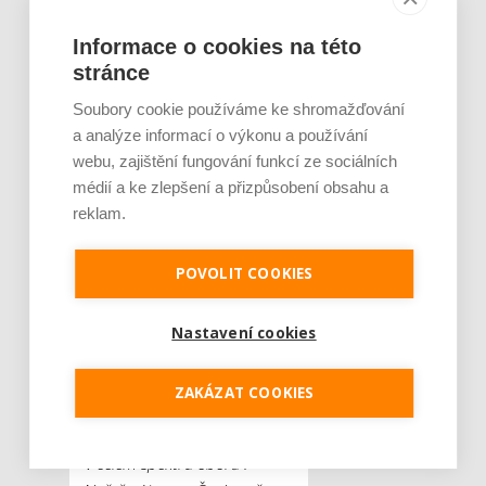
pracuje, konkurence má uši
nastražené,“
vysvětluje.
Informace o cookies na této
stránce
Soubory cookie používáme ke shromažďování
a analýze informací o výkonu a používání
Dobré jméno českých
webu, zajištění fungování funkcí ze sociálních
specialistů
médií a ke zlepšení a přizpůsobení obsahu a
reklam.
Pozornost rozvoji vědy,
výzkumu a inovací věnuje
také vláda Petra Fialy ve
POVOLIT COOKIES
svém programovém
prohlášení. Česká republika
Nastavení cookies
podle něj musí mít
„ambici
zařadit se mezi evropskou
ZAKÁZAT COOKIES
špičku v oblasti excelence,
vědy, výzkumu a inovací, a to
v celém spektru oborů“.