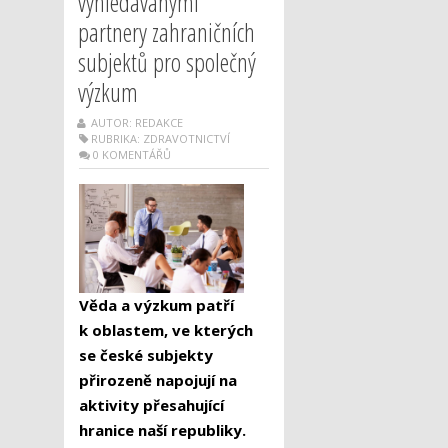
vyhledávanými
partnery zahraničních
subjektů pro společný
výzkum
AUTOR: REDAKCE
RUBRIKA:
ZDRAVOTNICTVÍ
0 KOMENTÁŘŮ
Věda a výzkum patří
k oblastem, ve kterých
se české subjekty
přirozeně napojují na
aktivity přesahující
hranice naší republiky.