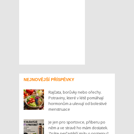
NEJNOVĚJŠÍ PŘÍSPĚVKY
Rajčata, borůvky nebo ořechy.
Potraviny, které v létě pomáhají
hormonům a ulevují od bolestivé
menstruace
Je jen pro sportovce, přiberu po
něm a ve stravě ho mám dostatek.
Znáte nejčastější mýty o proteinu?