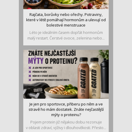
Rajčata, borůvky nebo ořechy. Potraviny,
které v létě pomáhají hormonům a ulevují od
bolestivé menstruace
Léto je ideálním časem dopřát hormonům
malý restart. Čerstvé ovoce, zelenina nebo...
Je jen pro sportovce, přiberu po něm a ve
stravě ho mám dostatek. Znáte nejčastější
mýty o proteinu?
Pojem protein již nějakou dobu rezonuje
v oblasti zdraví, výživy i dlouhověkosti. Přesto...