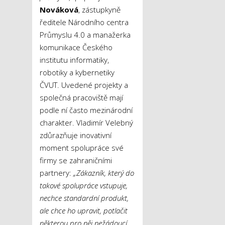
Nováková
, zástupkyně
ředitele Národního centra
Průmyslu 4.0 a manažerka
komunikace Českého
institutu informatiky,
robotiky a kybernetiky
ČVUT. Uvedené projekty a
společná pracoviště mají
podle ní často mezinárodní
charakter. Vladimír Velebný
zdůrazňuje inovativní
moment spolupráce své
firmy se zahraničními
partnery:
„Zákazník, který do
takové spolupráce vstupuje,
nechce standardní produkt,
ale chce ho upravit, potlačit
některou pro něj nežádoucí