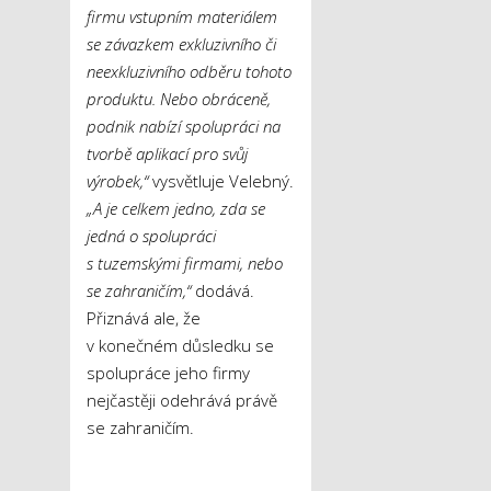
firmu vstupním materiálem
se závazkem exkluzivního či
neexkluzivního odběru tohoto
produktu. Nebo obráceně,
podnik nabízí spolupráci na
tvorbě aplikací pro svůj
výrobek,“
vysvětluje Velebný.
„A je celkem jedno, zda se
jedná o spolupráci
s tuzemskými firmami, nebo
se zahraničím,“
dodává.
Přiznává ale, že
v konečném důsledku se
spolupráce jeho firmy
nejčastěji odehrává právě
se zahraničím.