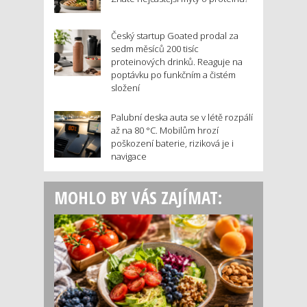
Český startup Goated prodal za
sedm měsíců 200 tisíc
proteinových drinků. Reaguje na
poptávku po funkčním a čistém
složení
Palubní deska auta se v létě rozpálí
až na 80 °C. Mobilům hrozí
poškození baterie, riziková je i
navigace
MOHLO BY VÁS ZAJÍMAT: