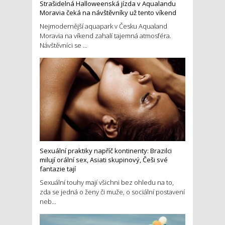
Strašidelná Halloweenská jízda v Aqualandu
Moravia čeká na návštěvníky už tento víkend
Nejmodernější aquapark v Česku Aqualand
Moravia na víkend zahalí tajemná atmosféra.
Návštěvníci se ...
Sexuální praktiky napříč kontinenty: Brazilci
milují orální sex, Asiati skupinový, Češi své
fantazie tají
Sexuální touhy mají všichni bez ohledu na to,
zda se jedná o ženy či muže, o sociální postavení
neb...