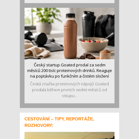
Český startup Goated prodal za sedm
měsíců 200 tisíc proteinových drinků. Reaguje
na poptávku po funkčním a čistém složení
Česká značka proteinových nápojů Goated
prodala během prvních sedmi měsíců od
vstupu...
CESTOVÁNÍ – TIPY, REPORTÁŽE,
ROZHOVORY: