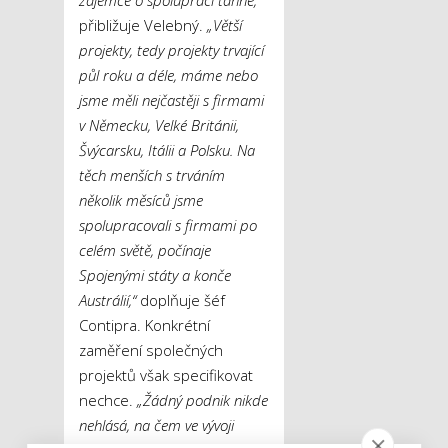
zájemce o spolupráci táhne,“
přibližuje Velebný.
„Větší
projekty, tedy projekty trvající
půl roku a déle, máme nebo
jsme měli nejčastěji s firmami
v Německu, Velké Británii,
Švýcarsku, Itálii a Polsku. Na
těch menších s trváním
několik měsíců jsme
spolupracovali s firmami po
celém světě, počínaje
Spojenými státy a konče
Austrálií,“
doplňuje šéf
Contipra. Konkrétní
zaměření společných
projektů však specifikovat
nechce.
„Žádný podnik nikde
nehlásá, na čem ve vývoji