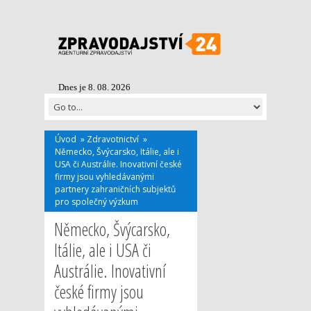
Dnes je 8. 08. 2026
Úvod
»
Zdravotnictví
»
Německo, Švýcarsko, Itálie, ale i
USA či Austrálie. Inovativní české
firmy jsou vyhledávanými
partnery zahraničních subjektů
pro společný výzkum
Německo, Švýcarsko,
Itálie, ale i USA či
Austrálie. Inovativní
české firmy jsou