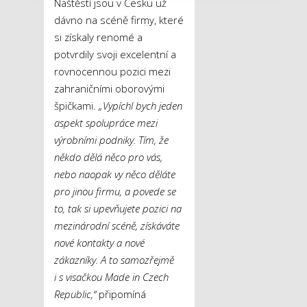
Naštěstí jsou v Česku už
dávno na scéně firmy, které
si získaly renomé a
potvrdily svoji excelentní a
rovnocennou pozici mezi
zahraničními oborovými
špičkami.
„Vypíchl bych jeden
aspekt spolupráce mezi
výrobními podniky. Tím, že
někdo dělá něco pro vás,
nebo naopak vy něco děláte
pro jinou firmu, a povede se
to, tak si upevňujete pozici na
mezinárodní scéně, získáváte
nové kontakty a nové
zákazníky. A to samozřejmě
i s visačkou Made in Czech
Republic,“
připomíná