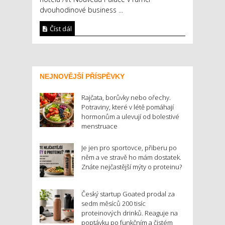
dvouhodinové business ...
Číst dál
NEJNOVĚJŠÍ PŘÍSPĚVKY
Rajčata, borůvky nebo ořechy.
Potraviny, které v létě pomáhají
hormonům a ulevují od bolestivé
menstruace
Je jen pro sportovce, přiberu po
něm a ve stravě ho mám dostatek.
Znáte nejčastější mýty o proteinu?
Český startup Goated prodal za
sedm měsíců 200 tisíc
proteinových drinků. Reaguje na
poptávku po funkčním a čistém