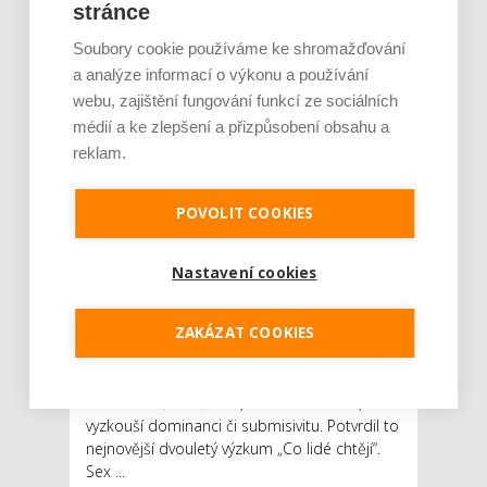
homoerotice
stránce
AUTOR: REDAKCE
RUBRIKA: NEJČTENĚJŠÍ
Soubory cookie používáme ke shromažďování
0 KOMENTÁŘŮ
a analýze informací o výkonu a používání
webu, zajištění fungování funkcí ze sociálních
médií a ke zlepšení a přizpůsobení obsahu a
reklam.
POVOLIT COOKIES
Nastavení cookies
Sex ve třech, BDSM hrátky či homoerotický
ZAKÁZAT COOKIES
milostný zážitek: to jsou některé
z nejrozšířenějších sexuálních fantazií
současnosti. Zatímco po takzvané trojce
touží hlavně starší lidé, mladí sní o tom, že si
vyzkouší dominanci či submisivitu. Potvrdil to
nejnovější dvouletý výzkum „Co lidé chtějí“.
Sex ...