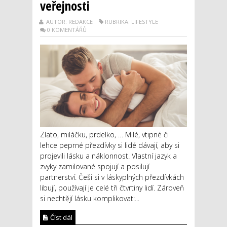
veřejnosti
AUTOR: REDAKCE
RUBRIKA: LIFESTYLE
0 KOMENTÁŘŮ
Zlato, miláčku, prdelko, … Milé, vtipné či
lehce peprné přezdívky si lidé dávají, aby si
projevili lásku a náklonnost. Vlastní jazyk a
zvyky zamilované spojují a posilují
partnerství. Češi si v láskyplných přezdívkách
libují, používají je celé tři čtvrtiny lidí. Zároveň
si nechtějí lásku komplikovat:...
Číst dál