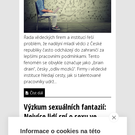
Řada vědeckých firem a institucí řeší
problém, že nadějní mladí vědci z České
republiky často odcházejí do zahraničí za
lepšími pracovními podmínkami. Tento
fenomén se obvykle označuje jako „brain
drain“, česky „odliv mozků“. Firmy i vědecké
instituce hledají cesty, jak si talentované
pracovníky udrž...
Číst dál
Výzkum sexuálních fantazií:
Nejvíce lidí sní o sexu ve
třech, BDSM hrátkách či
Informace o cookies na této