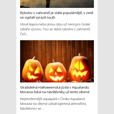
Rybolov v zahraničí je stále populárnější, v zimě
se vyplatí vyrazit na jih
Ulovit kapra nebo jinou rybu už není pro české
rybáře výzvou. Tou se stává rybolov v zahraničí.
Češ...
Strašidelná Halloweenská jízda v Aqualandu
Moravia čeká na návštěvníky už tento víkend
Nejmodernější aquapark v Česku Aqualand
Moravia na víkend zahalí tajemná atmosféra.
Návštěvníci se ...