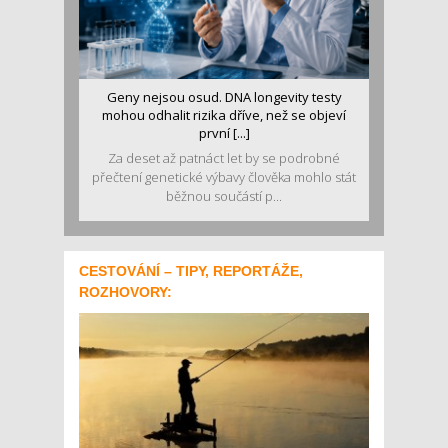
Geny nejsou osud. DNA longevity testy
mohou odhalit rizika dříve, než se objeví
první [...]
Za deset až patnáct let by se podrobné
přečtení genetické výbavy člověka mohlo stát
běžnou součástí p...
CESTOVÁNÍ – TIPY, REPORTÁŽE,
ROZHOVORY: