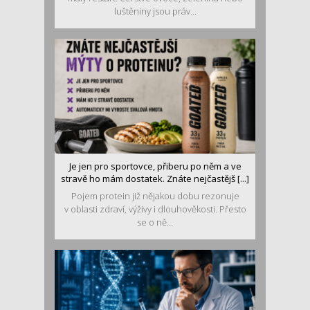
luštěniny jsou práv...
Je jen pro sportovce, přiberu po něm a ve
stravě ho mám dostatek. Znáte nejčastějš [...]
Pojem protein již nějakou dobu rezonuje
v oblasti zdraví, výživy i dlouhověkosti. Přesto
se o ně...