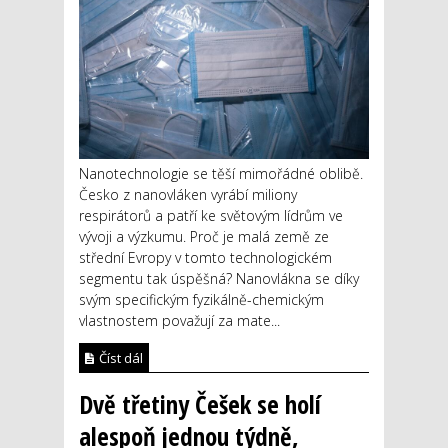
Nanotechnologie se těší mimořádné oblibě.
Česko z nanovláken vyrábí miliony
respirátorů a patří ke světovým lídrům ve
vývoji a výzkumu. Proč je malá země ze
střední Evropy v tomto technologickém
segmentu tak úspěšná? Nanovlákna se díky
svým specifickým fyzikálně-chemickým
vlastnostem považují za mate...
Číst dál
Dvě třetiny Češek se holí
alespoň jednou týdně,