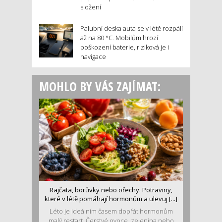
složení
Palubní deska auta se v létě rozpálí
až na 80 °C. Mobilům hrozí
poškození baterie, riziková je i
navigace
MOHLO BY VÁS ZAJÍMAT:
Rajčata, borůvky nebo ořechy. Potraviny,
které v létě pomáhají hormonům a ulevuj [...]
Léto je ideálním časem dopřát hormonům
malý restart. Čerstvé ovoce, zelenina nebo