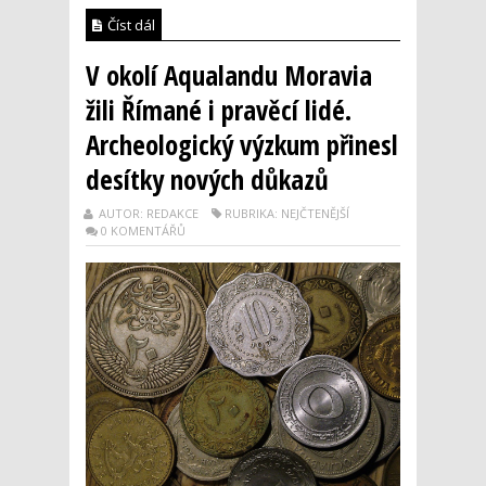
Číst dál
V okolí Aqualandu Moravia
žili Římané i pravěcí lidé.
Archeologický výzkum přinesl
desítky nových důkazů
AUTOR: REDAKCE
RUBRIKA: NEJČTENĚJŠÍ
0 KOMENTÁŘŮ