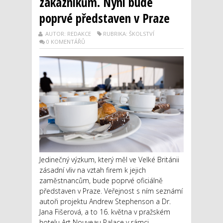
zákazníkům. Nyní bude
poprvé představen v Praze
AUTOR: REDAKCE
RUBRIKA: ŠKOLSTVÍ
0 KOMENTÁŘŮ
Jedinečný výzkum, který měl ve Velké Británii
zásadní vliv na vztah firem k jejich
zaměstnancům, bude poprvé oficiálně
představen v Praze. Veřejnost s ním seznámí
autoři projektu Andrew Stephenson a Dr.
Jana Fišerová, a to 16. května v pražském
hotelu Art Nouveau Palace v rámci