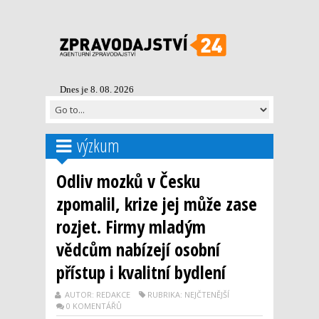
Dnes je 8. 08. 2026
výzkum
Odliv mozků v Česku
zpomalil, krize jej může zase
rozjet. Firmy mladým
vědcům nabízejí osobní
přístup i kvalitní bydlení
AUTOR: REDAKCE
RUBRIKA: NEJČTENĚJŠÍ
0 KOMENTÁŘŮ