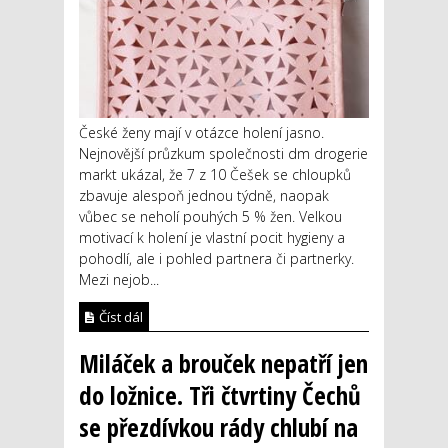
České ženy mají v otázce holení jasno.
Nejnovější průzkum společnosti dm drogerie
markt ukázal, že 7 z 10 Češek se chloupků
zbavuje alespoň jednou týdně, naopak
vůbec se neholí pouhých 5 % žen. Velkou
motivací k holení je vlastní pocit hygieny a
pohodlí, ale i pohled partnera či partnerky.
Mezi nejob...
Číst dál
Miláček a brouček nepatří jen
do ložnice. Tři čtvrtiny Čechů
se přezdívkou rády chlubí na