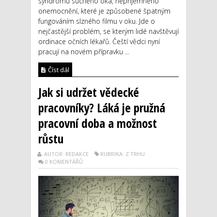
syndromu suchého oka, nepříjemného
onemocnění, které je způsobené špatným
fungováním slzného filmu v oku. Jde o
nejčastější problém, se kterým lidé navštěvují
ordinace očních lékařů. Čeští vědci nyní
pracují na novém přípravku ...
Číst dál
Jak si udržet vědecké
pracovníky? Láká je pružná
pracovní doba a možnost
růstu
AUTOR: REDAKCE
RUBRIKA: Z TRHU
0 KOMENTÁŘŮ