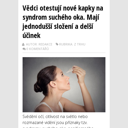
Vědci otestují nové kapky na
syndrom suchého oka. Mají
jednodušší složení a delší
účinek
AUTOR: REDAKCE
RUBRIKA: Z TRHU
0 KOMENTÁŘŮ
Svědění očí, citlivost na světlo nebo
rozmazané vidění jsou příznaky tzv.