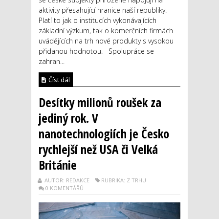
aktivity přesahující hranice naší republiky.
Platí to jak o institucích vykonávajících
základní výzkum, tak o komerčních firmách
uvádějících na trh nové produkty s vysokou
přidanou hodnotou. Spolupráce se
zahran...
Číst dál
Desítky milionů roušek za
jediný rok. V
nanotechnologiích je Česko
rychlejší než USA či Velká
Británie
AUTOR: REDAKCE
RUBRIKA: Z TRHU
0 KOMENTÁŘŮ