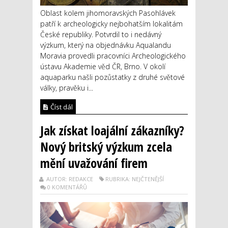
Oblast kolem jihomoravských Pasohlávek
patří k archeologicky nejbohatším lokalitám
České republiky. Potvrdil to i nedávný
výzkum, který na objednávku Aqualandu
Moravia provedli pracovníci Archeologického
ústavu Akademie věd ČR, Brno. V okolí
aquaparku našli pozůstatky z druhé světové
války, pravěku i...
Číst dál
Jak získat loajální zákazníky?
Nový britský výzkum zcela
mění uvažování firem
AUTOR: REDAKCE
RUBRIKA: NEJČTENĚJŠÍ
0 KOMENTÁŘŮ