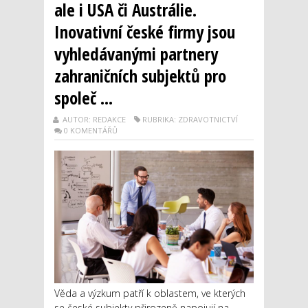
ale i USA či Austrálie.
Inovativní české firmy jsou
vyhledávanými partnery
zahraničních subjektů pro
společ ...
AUTOR: REDAKCE
RUBRIKA: ZDRAVOTNICTVÍ
0 KOMENTÁŘŮ
Věda a výzkum patří k oblastem, ve kterých
se české subjekty přirozeně napojují na