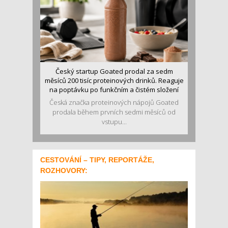
Český startup Goated prodal za sedm
měsíců 200 tisíc proteinových drinků. Reaguje
na poptávku po funkčním a čistém složení
Česká značka proteinových nápojů Goated
prodala během prvních sedmi měsíců od
vstupu...
CESTOVÁNÍ – TIPY, REPORTÁŽE,
ROZHOVORY: