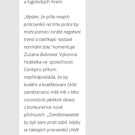
a logistických firem.
„Myslím, že příliv nových
pracovníků na trhu práce by
mohl pomoci zvrátit negativní
trend a takříkajíc nastavit
normální stav,“
komentuje
Zuzana
Bubnová
. Výkonná
ředitelka ve společnosti
Contipro přitom
nepředpokládá, že by
kvalitní a kvalifikovaní čeští
zaměstnanci měli mít v této
souvislosti jakékoli obavy
z konkurence nově
příchozích.
„
Zaměstnavatelé
by byli sami proti sobě, kdyby
se takových pracovníků chtěli