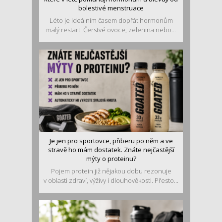
bolestivé menstruace
Léto je ideálním časem dopřát hormonům
malý restart. Čerstvé ovoce, zelenina nebo...
Je jen pro sportovce, přiberu po něm a ve
stravě ho mám dostatek. Znáte nejčastější
mýty o proteinu?
Pojem protein již nějakou dobu rezonuje
v oblasti zdraví, výživy i dlouhověkosti. Přesto...