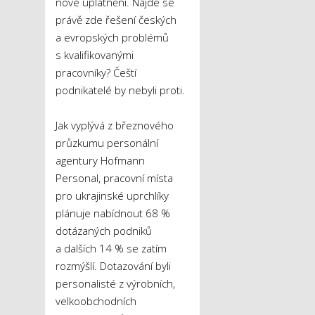
nové uplatnění. Najde se
právě zde řešení českých
a evropských problémů
s kvalifikovanými
pracovníky? Čeští
podnikatelé by nebyli proti.
Jak vyplývá z březnového
průzkumu personální
agentury Hofmann
Personal, pracovní místa
pro ukrajinské uprchlíky
plánuje nabídnout 68 %
dotázaných podniků
a dalších 14 % se zatím
rozmýšlí. Dotazování byli
personalisté z výrobních,
velkoobchodních