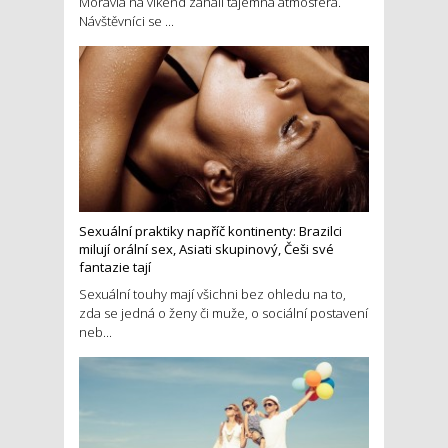
Moravia na víkend zahalí tajemná atmosféra.
Návštěvníci se ...
Sexuální praktiky napříč kontinenty: Brazilci
milují orální sex, Asiati skupinový, Češi své
fantazie tají
Sexuální touhy mají všichni bez ohledu na to,
zda se jedná o ženy či muže, o sociální postavení
neb...