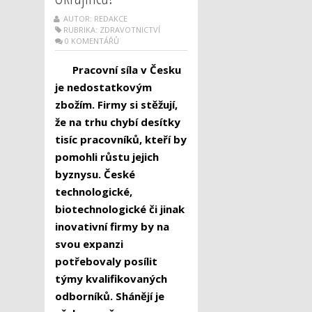
AUTOR: REDAKCE
RUBRIKA:
ZDRAVOTNICTVÍ
0 KOMENTÁŘŮ
Pracovní síla v Česku
je nedostatkovým
zbožím. Firmy si stěžují,
že na trhu chybí desítky
tisíc pracovníků, kteří by
pomohli růstu jejich
byznysu. České
technologické,
biotechnologické či jinak
inovativní firmy by na
svou expanzi
potřebovaly posílit
týmy kvalifikovaných
odborníků. Shánějí je