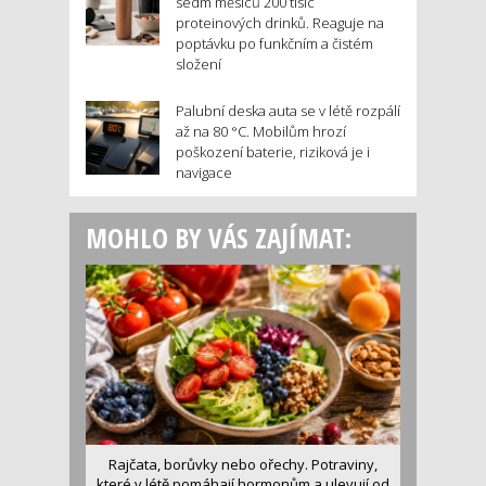
sedm měsíců 200 tisíc
proteinových drinků. Reaguje na
poptávku po funkčním a čistém
složení
Palubní deska auta se v létě rozpálí
až na 80 °C. Mobilům hrozí
poškození baterie, riziková je i
navigace
MOHLO BY VÁS ZAJÍMAT:
Rajčata, borůvky nebo ořechy. Potraviny,
které v létě pomáhají hormonům a ulevují od