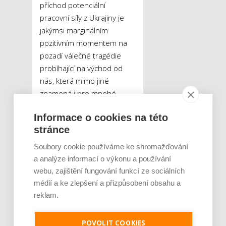
příchod potenciální
pracovní síly z Ukrajiny je
jakýmsi marginálním
pozitivním momentem na
pozadí válečné tragédie
probíhající na východ od
nás, která mimo jiné
znamená i pro mnohé
české firmy zhroucení jejich
Informace o cookies na této
tamních aktivit. Podle
stránce
průzkumu Hofmann
Personal se válka na
Soubory cookie používáme ke shromažďování
Ukrajině negativně dotkne
a analýze informací o výkonu a používání
až 72 % dotázaných
webu, zajištění fungování funkcí ze sociálních
podniků, přičemž pouze
médií a ke zlepšení a přizpůsobení obsahu a
9 % společností tvrdí, že na
reklam.
ně nebude mít žádný vliv.
Menší podniky přitom
POVOLIT COOKIES