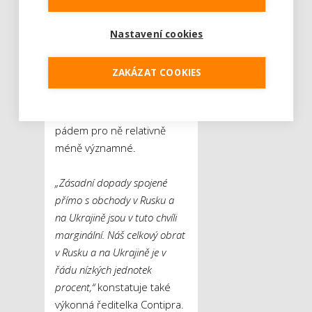
obecně patří k těm nejvíce
zasaženým. Právě inovativní
Nastavení cookies
firmy se však z uvedené
závislosti vymykají, protože
ZAKÁZAT COOKIES
se dokázaly lépe prosadit i
na lukrativních západních
trzích a ty východní jsou tím
pádem pro ně relativně
méně významné.
„Zásadní dopady spojené
přímo s obchody v Rusku a
na Ukrajině jsou v tuto chvíli
marginální. Náš celkový obrat
v Rusku a na Ukrajině je v
řádu nízkých jednotek
procent,“
konstatuje také
výkonná ředitelka Contipra.