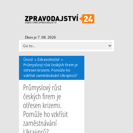
Dnes je 7. 08. 2026
Úvod
»
Zdravotnictví
»
Průmyslový růst českých firem je
otřesen krizemi. Pomůže ho
vzkřísit zaměstnávání Ukrajinců?
Průmyslový růst
českých firem je
otřesen krizemi.
Pomůže ho vzkřísit
zaměstnávání
Ukrajinců?