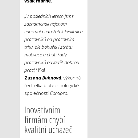
však marně.
„V posledních letech jsme
zaznamenali nejenom
enormní nedostatek kvalitních
pracovníků na pracovním
trhu, ale bohužel i ztrátu
motivace a chuti řady
pracovníků odvádět dobrou
práci,“
říká
Zuzana
Bubnová
, výkonná
ředitelka biotechnologické
společnosti
Contipro.
Inovativním
firmám chybí
kvalitní uchazeči