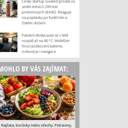
Český startup Goated prodal za
sedm měsíců 200 tisíc
proteinových drinků. Reaguje
na poptávku po funkčním a
čistém složení
Palubní deska auta se v létě
rozpálí až na 80 °C. Mobilům
hrozí poškození baterie,
riziková je i navigace
MOHLO BY VÁS ZAJÍMAT:
Rajčata, borůvky nebo ořechy. Potraviny,