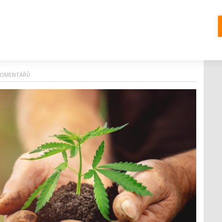
ice přicházejí nové látky. Představila
KOMENTÁŘŮ