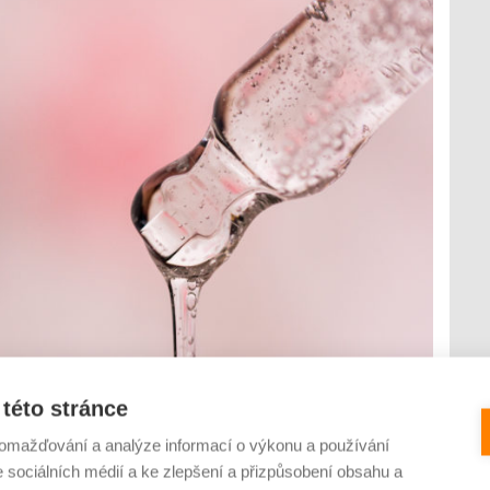
této stránce
ckých vředů, proleženin a popálenin zlepšily život milionům
ových přípravků pro tento účel je kyselina hyaluronová
omažďování a analýze informací o výkonu a používání
kce, obvaz a klid – to byl dlouho dostačující postup při
e sociálních médií a ke zlepšení a přizpůsobení obsahu a