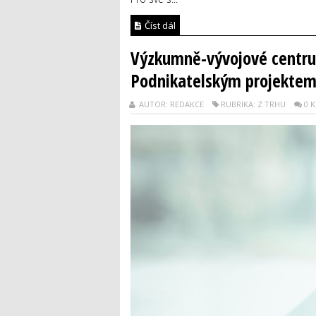
Číst dál
Výzkumně-vývojové centrum
Podnikatelským projektem
AUTOR: REDAKCE
RUBRIKA: Z TRHU
0 