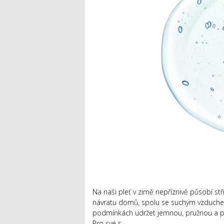
Na naši pleť v zimě nepříznivě působí stř
návratu domů, spolu se suchým vzduchem
podmínkách udržet jemnou, pružnou a přit
Pro své s...