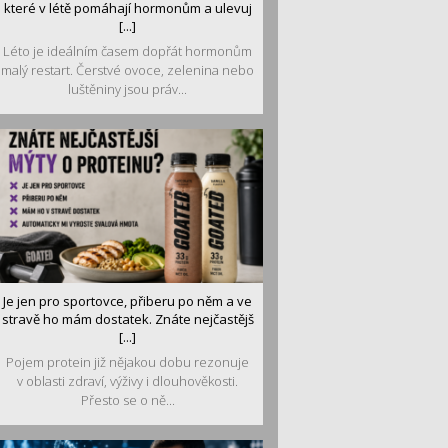
které v létě pomáhají hormonům a ulevuj
[...]
Léto je ideálním časem dopřát hormonům
malý restart. Čerstvé ovoce, zelenina nebo
luštěniny jsou práv...
Je jen pro sportovce, přiberu po něm a ve
stravě ho mám dostatek. Znáte nejčastějš
[...]
Pojem protein již nějakou dobu rezonuje
v oblasti zdraví, výživy i dlouhověkosti.
Přesto se o ně...