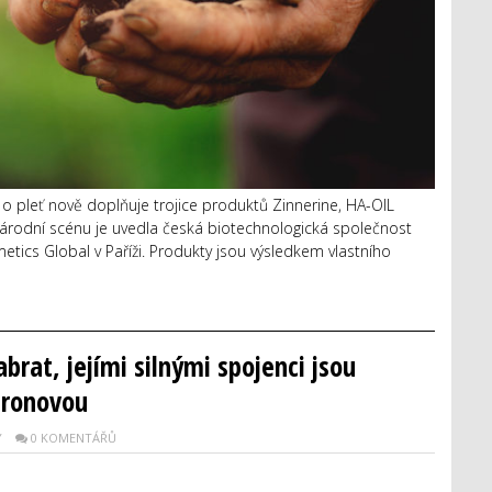
 pleť nově doplňuje trojice produktů Zinnerine, HA-OIL
rodní scénu je uvedla česká biotechnologická společnost
etics Global v Paříži. Produkty jsou výsledkem vlastního
brat, jejími silnými spojenci jsou
uronovou
Y
0 KOMENTÁŘŮ