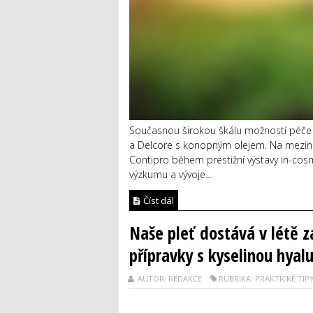
Současnou širokou škálu možností péče o
a Delcore s konopným olejem. Na meziná
Contipro během prestižní výstavy in-cosm
výzkumu a vývoje...
Číst dál
Naše pleť dostává v létě za
přípravky s kyselinou hyal
AUTOR: REDAKCE
RUBRIKA: PRAKTICKÉ TIP