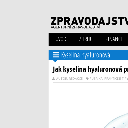
ÚVOD
Z TRHU
FINANCE
Kyselina hyaluronová
Jak kyselina hyaluronová 
AUTOR: REDAKCE
RUBRIKA: PRAKTICKÉ TIP