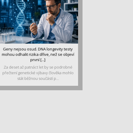
Geny nejsou osud. DNA longevity testy
mohou odhalit rizika dříve, než se objeví
první [...]
Za deset až patnáct let by se podrobné
přečtení genetické výbavy člověka mohlo
stát běžnou součástí p...