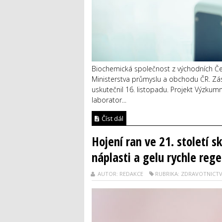
Biochemická společnost z východních Čec
Ministerstva průmyslu a obchodu ČR. Zást
uskutečnil 16. listopadu. Projekt Výzkum
laborator...
Číst dál
Hojení ran ve 21. století s
náplasti a gelu rychle reg
AUTOR: REDAKCE
RUBRIKA: ZDRAVOTNICTV