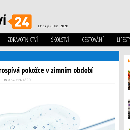
Dnes je 8. 08. 2026
ZDRAVOTNICTVÍ
ŠKOLSTVÍ
CESTOVÁNÍ
LIFEST
prospívá pokožce v zimním období
Y
0 KOMENTÁŘŮ