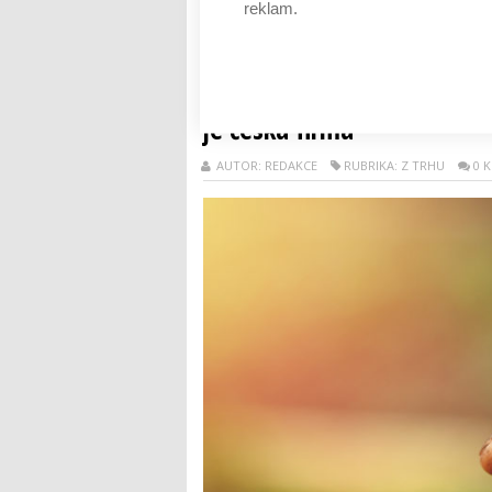
hojení ...
reklam.
Číst dál
Na pomoc omlazující kosmet
je česká firma
AUTOR: REDAKCE
RUBRIKA: Z TRHU
0 