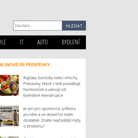
YLE
IT
AUTO
BYDLENÍ
NEJNOVĚJŠÍ PŘÍSPĚVKY
Rajčata, borůvky nebo ořechy.
Potraviny, které v létě pomáhají
hormonům a ulevují od
bolestivé menstruace
Je jen pro sportovce, přiberu
po něm a ve stravě ho mám
dostatek. Znáte nejčastější mýty
o proteinu?