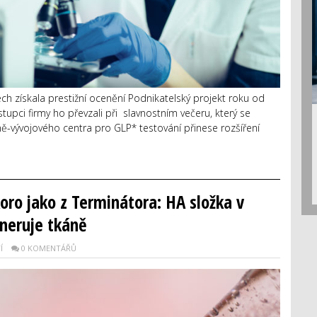
h získala prestižní ocenění Podnikatelský projekt roku od
upci firmy ho převzali při slavnostním večeru, který se
ně-vývojového centra pro GLP* testování přinese rozšíření
koro jako z Terminátora: HA složka v
eneruje tkáně
Í
0 KOMENTÁŘŮ