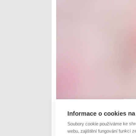
Informace o cookies na 
Inovativní metody léčby ran včetně chroni
pacientů. Účinnou složkou náplastí a gel
Soubory cookie používáme ke shr
vyráběná ve společnosti Contipro. Dezinfe
webu, zajištění fungování funkcí z