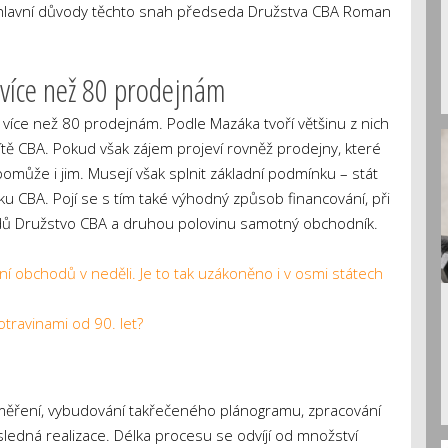
hlavní důvody těchto snah předseda Družstva CBA Roman
více než 80 prodejnám
íce než 80 prodejnám. Podle Mazáka tvoří většinu z nich
sítě CBA. Pokud však zájem projeví rovněž prodejny, které
omůže i jim. Musejí však splnit základní podmínku – stát
ku CBA. Pojí se s tím také výhodný způsob financování, při
ladů Družstvo CBA a druhou polovinu samotný obchodník.
ní obchodů v neděli. Je to tak uzákoněno i v osmi státech
travinami od 90. let?
aměření, vybudování takřečeného plánogramu, zpracování
sledná realizace. Délka procesu se odvíjí od množství