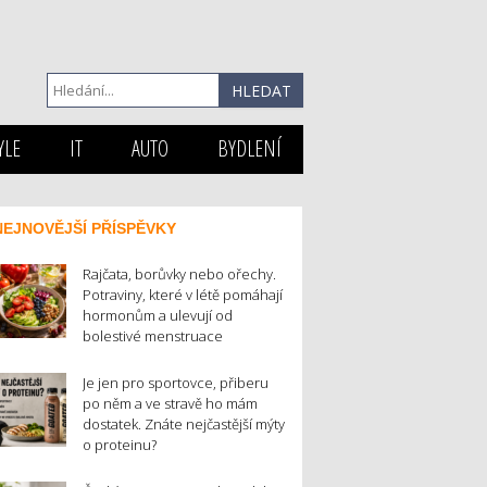
YLE
IT
AUTO
BYDLENÍ
NEJNOVĚJŠÍ PŘÍSPĚVKY
Rajčata, borůvky nebo ořechy.
Potraviny, které v létě pomáhají
hormonům a ulevují od
bolestivé menstruace
Je jen pro sportovce, přiberu
po něm a ve stravě ho mám
dostatek. Znáte nejčastější mýty
o proteinu?