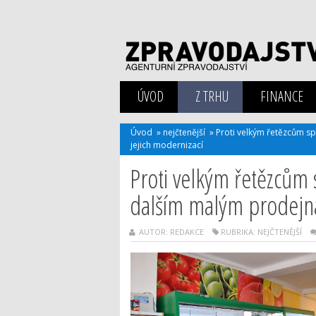
ÚVOD
Z TRHU
FINANCE
Úvod
»
nejčtenější
»
Proti velkým řetězcům s
jejich modernizací
Proti velkým řetězcům
dalším malým prodejná
AUTOR: REDAKCE
RUBRIKA:
NEJČTENĚJŠÍ