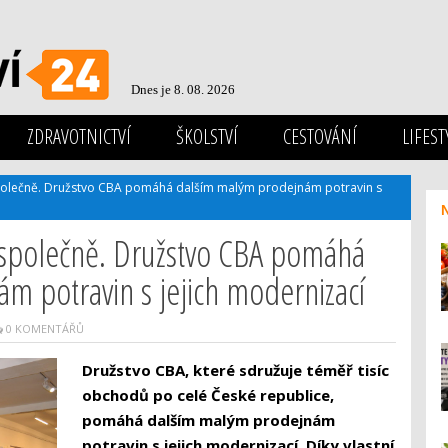
Dnes je 8. 08. 2026
ZDRAVOTNICTVÍ
ŠKOLSTVÍ
CESTOVÁNÍ
LIFEST
polečně. Družstvo CBA pomáhá dalším malým prodejnám potravin s
 společně. Družstvo CBA pomáhá
m potravin s jejich modernizací
0 KOMENTÁŘŮ
Družstvo CBA, které sdružuje téměř tisíc
obchodů po celé České republice,
pomáhá dalším malým prodejnám
potravin s jejich modernizací. Díky vlastní