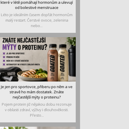
které v létě pomáhají hormonům a ulevují
od bolestivé menstruace
Léto je ideálním časem dopřát hormonům
malý restart. Čerstvé ovoce, zelenina
nebo...
Je jen pro sportovce, přiberu po něm a ve
stravě ho mám dostatek. Znáte
nejčastější mýty o proteinu?
Pojem protein již nějakou dobu rezonuje
v oblasti zdraví, výživy i dlouhověkosti.
Přesto...