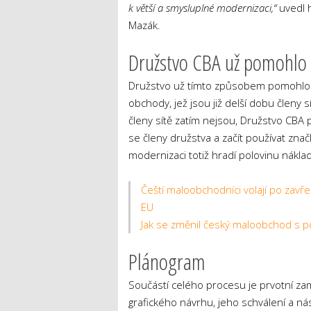
k větší a smysluplné modernizaci,“
uvedl 
Mazák.
Družstvo CBA už pomohlo 
Družstvo už tímto způsobem pomohlo v
obchody, jež jsou již delší dobu členy 
členy sítě zatím nejsou, Družstvo CBA p
se členy družstva a začít používat znač
modernizaci totiž hradí polovinu nák
Čeští maloobchodníci volají po zavře
EU
Jak se změnil český maloobchod s po
Plánogram
Součástí celého procesu je prvotní z
grafického návrhu, jeho schválení a ná