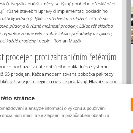
ěsíců. Nejzákladnější změny se týkají pouhého přeskládání
jí i různé stavební úpravy či implementaci pokladního
rakticky jednotný. Týká se především rozložení sektorů na
vá půdorys či různé možnosti prodejny. Liší se též skladba
 republice známe velmi dobře lokální požadavky a zvyklosti,
aci každé prodejny,“
doplnil Roman Mazák.
t prodejen proti zahraničním řetězcům
ionech pocházejí z dat centrálního pokladního systému
 již 65 prodejen. Každá modernizovaná pobočka pak tedy
obků, jež se v jejím regionu nejvíce prodávají. Hlavní snahou
pnost prodejen proti zahraničním řetězcům.
„Když je
kazník se cítí příjemněji a lépe se mu nakupuje, dochází
této stránce
ržeb se z velké části řídí mírou zlepšení, vždy minimálně o 10
omažďování a analýze informací o výkonu a používání
ální modernizací, jsme však zaznamenali zvýšení obratu i o 50
e sociálních médií a ke zlepšení a přizpůsobení obsahu a