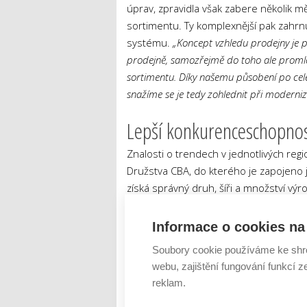
úprav, zpravidla však zabere několik m
sortimentu. Ty komplexnější pak zahrnu
systému.
„Koncept vzhledu prodejny je p
prodejně, samozřejmě do toho ale promlou
sortimentu. Díky našemu působení po celé
snažíme se je tedy zohlednit při moderniz
Lepší konkurenceschopnos
Znalosti o trendech v jednotlivých reg
Družstva CBA, do kterého je zapojeno
získá správný druh, šíři a množství výr
Družstva CBA je lepší konkurencescho
prodejna přestavěna a zmodernizována, zá
Informace o cookies na 
k navýšení obratů prodejny. Míra zvýšení t
Soubory cookie používáme ke shr
%. V případě prodejen, které prošly radik
webu, zajištění fungování funkcí z
%,“
uzavřel Mazák.
reklam.