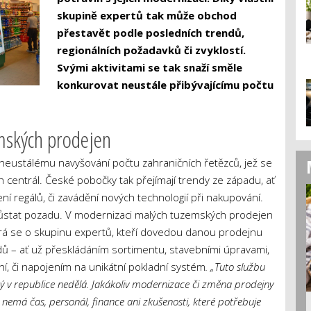
skupině expertů tak může obchod
přestavět podle posledních trendů,
regionálních požadavků či zvyklostí.
Svými aktivitami se tak snaží směle
konkurovat neustále přibývajícímu počtu
mských prodejen
t neustálému navyšování počtu zahraničních řetězců, jež se
 centrál. České pobočky tak přejímají trendy ze západu, ať
ení regálů, či zavádění nových technologií při nakupování.
 zůstat pozadu. V modernizaci malých tuzemských prodejen
írá se o skupinu expertů, kteří dovedou danou prodejnu
ů – ať už přeskládáním sortimentu, stavebními úpravami,
í, či napojením na unikátní pokladní systém
. „Tuto službu
ý v republice nedělá. Jakákoliv modernizace či změna prodejny
nemá čas, personál, finance ani zkušenosti, které potřebuje