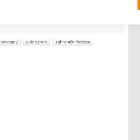
a významu. Českým maloobchodníkům po jejich zrušení
 prodejny
plánogram
zahraniční řetězce