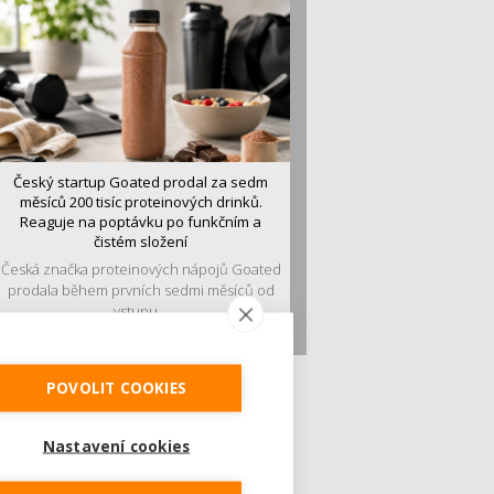
Český startup Goated prodal za sedm
měsíců 200 tisíc proteinových drinků.
Reaguje na poptávku po funkčním a
čistém složení
Česká značka proteinových nápojů Goated
prodala během prvních sedmi měsíců od
vstupu...
POVOLIT COOKIES
Nastavení cookies