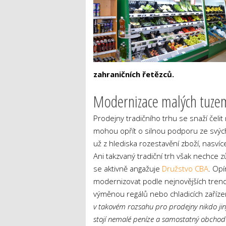
zahraničních řetězců.
Modernizace malých tuze
Prodejny tradičního trhu se snaží čeli
mohou opřít o silnou podporu ze svých
už z hlediska rozestavění zboží, nasvíc
Ani takzvaný tradiční trh však nechce
se aktivně angažuje
Družstvo CBA
. Op
modernizovat podle nejnovějších trend
výměnou regálů nebo chladicích zařízen
v takovém rozsahu pro prodejny nikdo jin
stojí nemalé peníze a samostatný obchod 