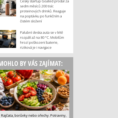
Český startup Goated prodal za
sedm měsíců 200 tisíc
proteinových drinků. Reaguje
na poptávku po funkčním a
čistém složení
Palubní deska auta se v létě
rozpálí až na 80 °C. Mobilům
hrozí poškození baterie,
riziková je i navigace
MOHLO BY VÁS ZAJÍMAT:
Rajčata, borůvky nebo ořechy. Potraviny,