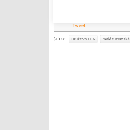
Čtěte také:
Akční letáky ztrácí n
dokonce vzrostly tržby
Tweet
Družstvo CBA
malé tuzemské
ŠTÍTKY :