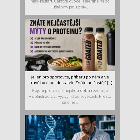
malý restart. Čerstvé ovoce, zelenina nebo
luštěniny jsou práv...
Je jen pro sportovce, přiberu po něm a ve
stravě ho mám dostatek. Znáte nejčastějš [...]
Pojem protein již nějakou dobu rezonuje
v oblasti zdraví, výživy i dlouhověkosti. Přesto
se o ně...