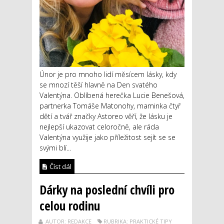
Únor je pro mnoho lidí měsícem lásky, kdy
se mnozí těší hlavně na Den svatého
Valentýna. Oblíbená herečka Lucie Benešová,
partnerka Tomáše Matonohy, maminka čtyř
dětí a tvář značky Astoreo věří, že lásku je
nejlepší ukazovat celoročně, ale ráda
Valentýna využije jako příležitost sejít se se
svými blí...
Číst dál
Dárky na poslední chvíli pro
celou rodinu
AUTOR: REDAKCE
RUBRIKA: PRAKTICKÉ TIPY