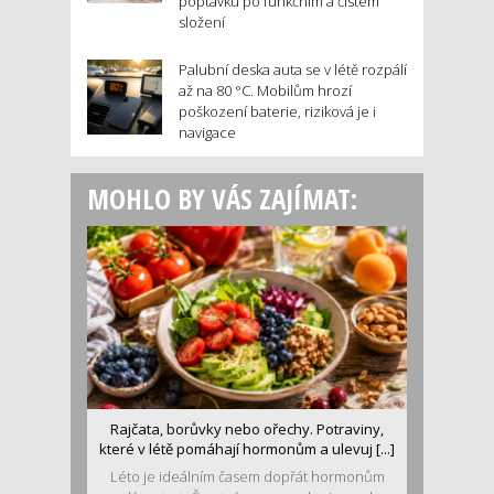
poptávku po funkčním a čistém
složení
Palubní deska auta se v létě rozpálí
až na 80 °C. Mobilům hrozí
poškození baterie, riziková je i
navigace
MOHLO BY VÁS ZAJÍMAT:
Rajčata, borůvky nebo ořechy. Potraviny,
které v létě pomáhají hormonům a ulevuj [...]
Léto je ideálním časem dopřát hormonům