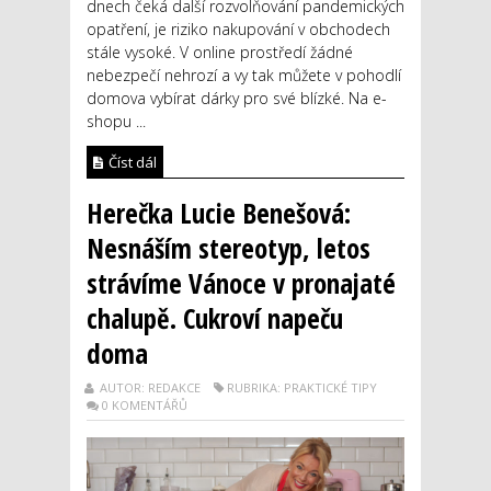
dnech čeká další rozvolňování pandemických
opatření, je riziko nakupování v obchodech
stále vysoké. V online prostředí žádné
nebezpečí nehrozí a vy tak můžete v pohodlí
domova vybírat dárky pro své blízké. Na e-
shopu ...
Číst dál
Herečka Lucie Benešová:
Nesnáším stereotyp, letos
strávíme Vánoce v pronajaté
chalupě. Cukroví napeču
doma
AUTOR: REDAKCE
RUBRIKA: PRAKTICKÉ TIPY
0 KOMENTÁŘŮ