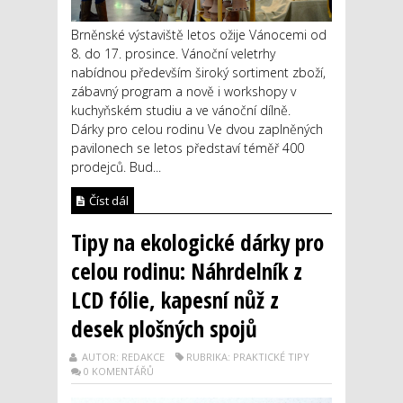
Brněnské výstaviště letos ožije Vánocemi od
8. do 17. prosince. Vánoční veletrhy
nabídnou především široký sortiment zboží,
zábavný program a nově i workshopy v
kuchyňském studiu a ve vánoční dílně.
Dárky pro celou rodinu Ve dvou zaplněných
pavilonech se letos představí téměř 400
prodejců. Bud...
Číst dál
Tipy na ekologické dárky pro
celou rodinu: Náhrdelník z
LCD fólie, kapesní nůž z
desek plošných spojů
AUTOR: REDAKCE
RUBRIKA: PRAKTICKÉ TIPY
0 KOMENTÁŘŮ