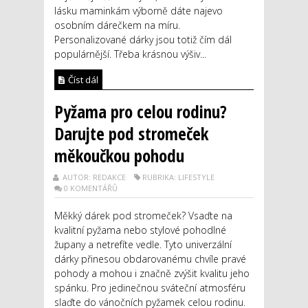
lásku maminkám výborně dáte najevo
osobním dárečkem na míru.
Personalizované dárky jsou totiž čím dál
populárnější. Třeba krásnou výšiv...
Číst dál
Pyžama pro celou rodinu?
Darujte pod stromeček
měkoučkou pohodu
AUTOR: REDAKCE
RUBRIKA: LIFESTYLE
0 KOMENTÁŘŮ
Měkký dárek pod stromeček? Vsaďte na
kvalitní pyžama nebo stylové pohodlné
župany a netrefíte vedle. Tyto univerzální
dárky přinesou obdarovanému chvíle pravé
pohody a mohou i značně zvýšit kvalitu jeho
spánku. Pro jedinečnou sváteční atmosféru
slaďte do vánočních pyžamek celou rodinu.