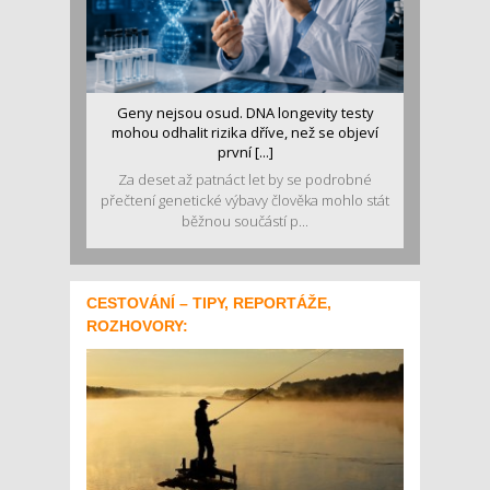
Geny nejsou osud. DNA longevity testy
mohou odhalit rizika dříve, než se objeví
první [...]
Za deset až patnáct let by se podrobné
přečtení genetické výbavy člověka mohlo stát
běžnou součástí p...
CESTOVÁNÍ – TIPY, REPORTÁŽE,
ROZHOVORY: