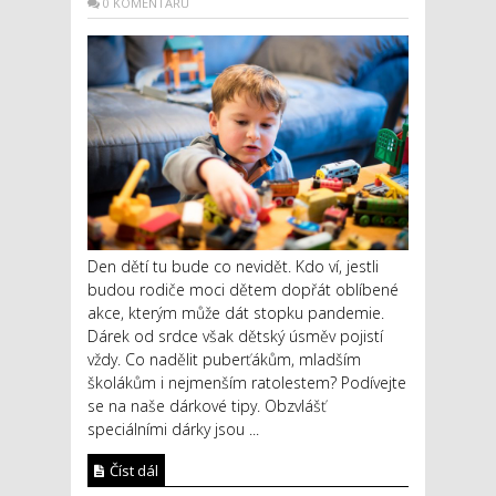
0 KOMENTÁŘŮ
Den dětí tu bude co nevidět. Kdo ví, jestli
budou rodiče moci dětem dopřát oblíbené
akce, kterým může dát stopku pandemie.
Dárek od srdce však dětský úsměv pojistí
vždy. Co nadělit puberťákům, mladším
školákům i nejmenším ratolestem? Podívejte
se na naše dárkové tipy. Obzvlášť
speciálními dárky jsou ...
Číst dál