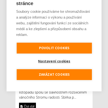
AUTOR: REDAKCE
RUBRIKA: NEJČTENĚJŠÍ
stránce
0 KOMENTÁŘŮ
Soubory cookie používáme ke shromažďování
a analýze informací o výkonu a používání
webu, zajištění fungování funkcí ze sociálních
médií a ke zlepšení a přizpůsobení obsahu a
reklam.
POVOLIT COOKIES
Nastavení cookies
Tři sta dárků pro nemocné děti a děti
z dětských domovů chce letos nasbírat
nadační fond Radost dětem spolu se
ZAKÁZAT COOKIES
zákazníky pražského nákupního centra
PALLADIUM. Dětská přání se začnou plnit
v obchodním centru už ve čtvrtek 7.
listopadu spolu se slavnostním rozsvícením
vánočního Stromu radosti. Sbírka p...
Číst dál