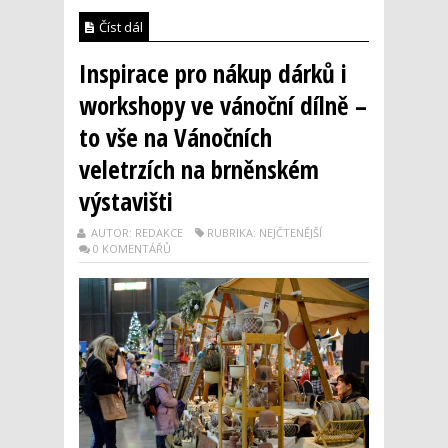
Číst dál
Inspirace pro nákup dárků i
workshopy ve vánoční dílně –
to vše na Vánočních
veletrzích na brněnském
výstavišti
AUTOR: REDAKCE
RUBRIKA: NEJČTENĚJŠÍ
0 KOMENTÁŘŮ