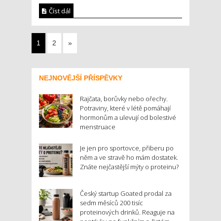
Číst dál
1
2
»
NEJNOVĚJŠÍ PŘÍSPĚVKY
Rajčata, borůvky nebo ořechy.
Potraviny, které v létě pomáhají
hormonům a ulevují od bolestivé
menstruace
Je jen pro sportovce, přiberu po
něm a ve stravě ho mám dostatek.
Znáte nejčastější mýty o proteinu?
Český startup Goated prodal za
sedm měsíců 200 tisíc
proteinových drinků. Reaguje na