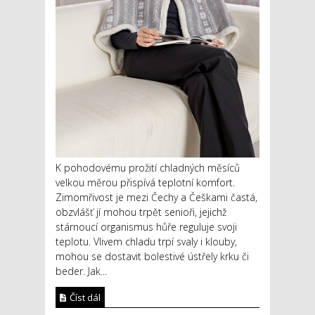
K pohodovému prožití chladných měsíců
velkou měrou přispívá teplotní komfort.
Zimomřivost je mezi Čechy a Češkami častá,
obzvlášť jí mohou trpět senioři, jejichž
stárnoucí organismus hůře reguluje svoji
teplotu. Vlivem chladu trpí svaly i klouby,
mohou se dostavit bolestivé ústřely krku či
beder. Jak...
Číst dál