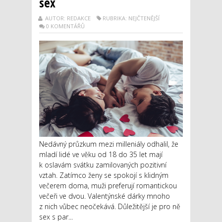
sex
AUTOR: REDAKCE
RUBRIKA: NEJČTENĚJŠÍ
0 KOMENTÁŘŮ
Nedávný průzkum mezi milleniály odhalil, že
mladí lidé ve věku od 18 do 35 let mají
k oslavám svátku zamilovaných pozitivní
vztah. Zatímco ženy se spokojí s klidným
večerem doma, muži preferují romantickou
večeři ve dvou. Valentýnské dárky mnoho
z nich vůbec neočekává. Důležitější je pro ně
sex s par...