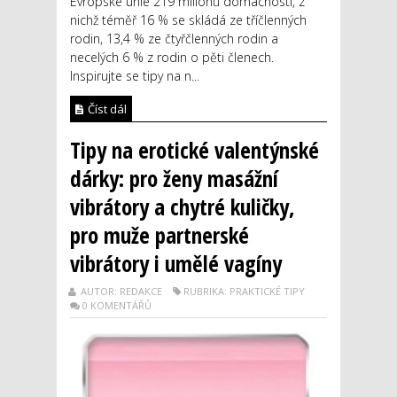
Evropské unie 219 milionů domácností, z
nichž téměř 16 % se skládá ze tříčlenných
rodin, 13,4 % ze čtyřčlenných rodin a
necelých 6 % z rodin o pěti členech.
Inspirujte se tipy na n...
Číst dál
Tipy na erotické valentýnské
dárky: pro ženy masážní
vibrátory a chytré kuličky,
pro muže partnerské
vibrátory i umělé vagíny
AUTOR: REDAKCE
RUBRIKA: PRAKTICKÉ TIPY
0 KOMENTÁŘŮ