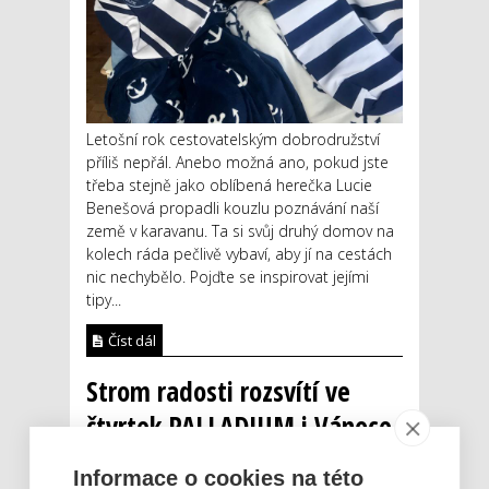
Letošní rok cestovatelským dobrodružství
příliš nepřál. Anebo možná ano, pokud jste
třeba stejně jako oblíbená herečka Lucie
Benešová propadli kouzlu poznávání naší
země v karavanu. Ta si svůj druhý domov na
kolech ráda pečlivě vybaví, aby jí na cestách
nic nechybělo. Pojďte se inspirovat jejími
tipy...
Číst dál
Strom radosti rozsvítí ve
čtvrtek PALLADIUM i Vánoce
nemocným dětem
Informace o cookies na této