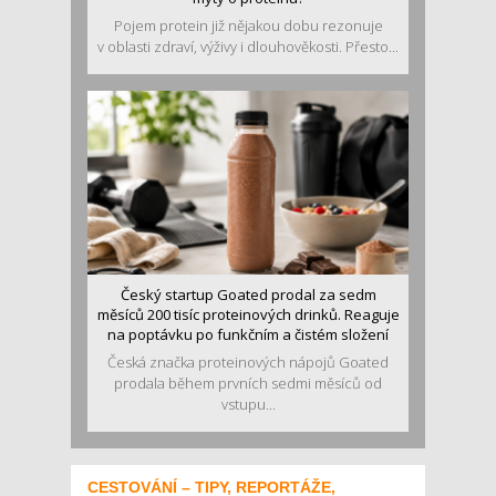
Pojem protein již nějakou dobu rezonuje
v oblasti zdraví, výživy i dlouhověkosti. Přesto...
Český startup Goated prodal za sedm
měsíců 200 tisíc proteinových drinků. Reaguje
na poptávku po funkčním a čistém složení
Česká značka proteinových nápojů Goated
prodala během prvních sedmi měsíců od
vstupu...
CESTOVÁNÍ – TIPY, REPORTÁŽE,