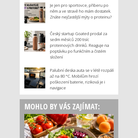
Je jen pro sportovce, přiberu po
něm a ve stravě ho mám dostatek.
Znáte nejčastější mýty o proteinu?
Český startup Goated prodal za
sedm měsíců 200 tisíc
proteinových drinků. Reaguje na
poptávku po funkčním a čistém
složení
Palubní deska auta se v létě rozpálí
až na 80 °C. Mobilům hrozí
poškození baterie, riziková je i
navigace
MOHLO BY VÁS ZAJÍMAT: