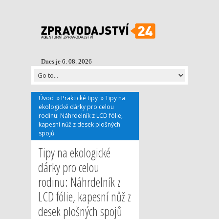
Dnes je 6. 08. 2026
Úvod
»
Praktické tipy
»
Tipy na
ekologické dárky pro celou
rodinu: Náhrdelník z LCD fólie,
kapesní nůž z desek plošných
spojů
Tipy na ekologické
dárky pro celou
rodinu: Náhrdelník z
LCD fólie, kapesní nůž z
desek plošných spojů