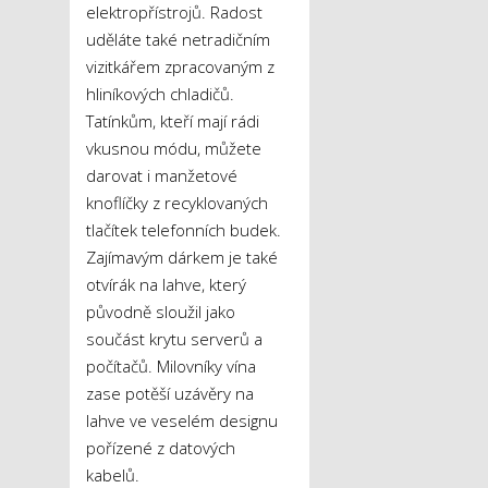
elektropřístrojů. Radost
uděláte také netradičním
vizitkářem zpracovaným z
hliníkových chladičů.
Tatínkům, kteří mají rádi
vkusnou módu, můžete
darovat i manžetové
knoflíčky z recyklovaných
tlačítek telefonních budek.
Zajímavým dárkem je také
otvírák na lahve, který
původně sloužil jako
součást krytu serverů a
počítačů. Milovníky vína
zase potěší uzávěry na
lahve ve veselém designu
pořízené z datových
kabelů.