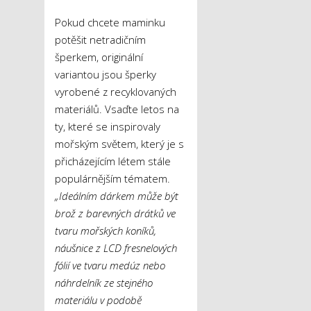
Pokud chcete maminku
potěšit netradičním
šperkem, originální
variantou jsou šperky
vyrobené z recyklovaných
materiálů. Vsaďte letos na
ty, které se inspirovaly
mořským světem, který je s
přicházejícím létem stále
populárnějším tématem.
„Ideálním dárkem může být
brož z barevných drátků ve
tvaru mořských koníků,
náušnice z LCD fresnelových
fólií ve tvaru medúz nebo
náhrdelník ze stejného
materiálu v podobě