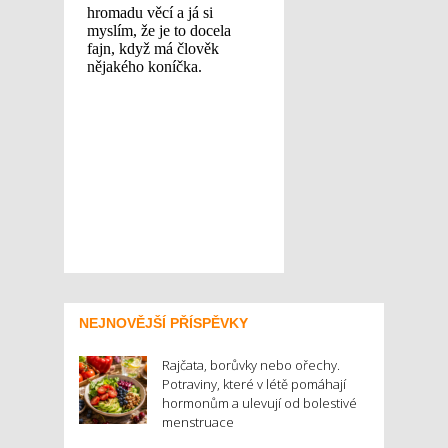
NEJNOVĚJŠÍ PŘÍSPĚVKY
Rajčata, borůvky nebo ořechy.
Potraviny, které v létě pomáhají
hormonům a ulevují od bolestivé
menstruace