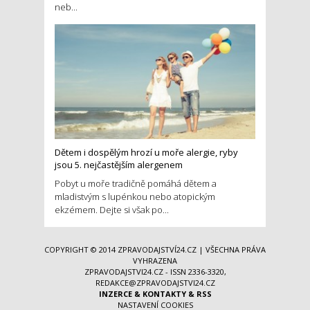
neb...
Dětem i dospělým hrozí u moře alergie, ryby
jsou 5. nejčastějším alergenem
Pobyt u moře tradičně pomáhá dětem a
mladistvým s lupénkou nebo atopickým
ekzémem. Dejte si však po...
COPYRIGHT © 2014
ZPRAVODAJSTVÍ24.CZ
| VŠECHNA PRÁVA
VYHRAZENA
ZPRAVODAJSTVI24.CZ - ISSN 2336-3320,
REDAKCE@ZPRAVODAJSTVI24.CZ
INZERCE
&
KONTAKTY
&
RSS
NASTAVENÍ COOKIES