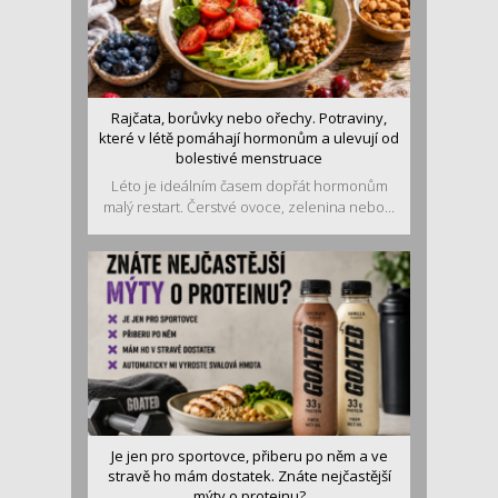
Rajčata, borůvky nebo ořechy. Potraviny,
které v létě pomáhají hormonům a ulevují od
bolestivé menstruace
Léto je ideálním časem dopřát hormonům
malý restart. Čerstvé ovoce, zelenina nebo...
Je jen pro sportovce, přiberu po něm a ve
stravě ho mám dostatek. Znáte nejčastější
mýty o proteinu?