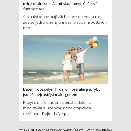
milují orální sex, Asiati skupinový, Češi své
fantazie tají
Sexuální touhy mají všichni bez ohledu na to,
zda se jedná o ženy či muže, o sociální postavení
neb...
Dětem i dospělým hrozí u moře alergie, ryby
jsou 5. nejčastějším alergenem
Pobyt u moře tradičně pomáhá dětem a
mladistvým s lupénkou nebo atopickým
ekzémem. Dejte si však po...
COPYRIGHT © 2014
ZPRAVODAJSTVÍ24.CZ
| VŠECHNA PRÁVA