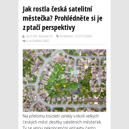
Jak rostla česká satelitní
městečka? Prohlédněte si je
z ptačí perspektivy
AUTOR: REDAKCE
RUBRIKA: CESTOVÁNÍ
0 KOMENTÁŘŮ
Na přelomu tisíciletí vznikly v okolí velkých
českých měst desítky satelitních městeček.
Ty se vinou nekoncepční výstavby často