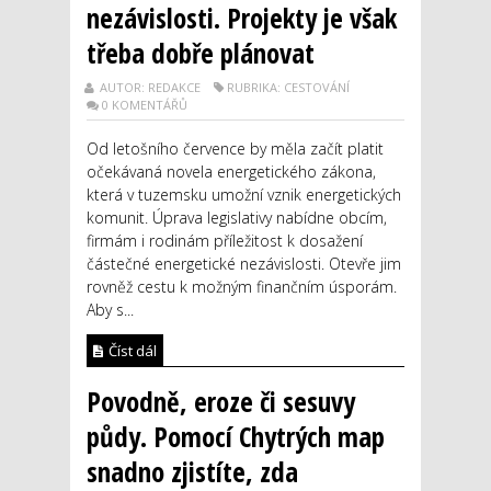
nezávislosti. Projekty je však
třeba dobře plánovat
AUTOR: REDAKCE
RUBRIKA: CESTOVÁNÍ
0 KOMENTÁŘŮ
Od letošního července by měla začít platit
očekávaná novela energetického zákona,
která v tuzemsku umožní vznik energetických
komunit. Úprava legislativy nabídne obcím,
firmám i rodinám příležitost k dosažení
částečné energetické nezávislosti. Otevře jim
rovněž cestu k možným finančním úsporám.
Aby s...
Číst dál
Povodně, eroze či sesuvy
půdy. Pomocí Chytrých map
snadno zjistíte, zda