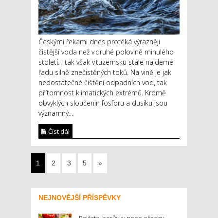
Českými řekami dnes protéká výrazněji
čistější voda než v druhé polovině minulého
století. I tak však v tuzemsku stále najdeme
řadu silně znečistěných toků. Na vině je jak
nedostatečné čištění odpadních vod, tak
přítomnost klimatických extrémů. Kromě
obvyklých sloučenin fosforu a dusíku jsou
významný...
Číst dál
1
2
3
5
»
NEJNOVĚJŠÍ PŘÍSPĚVKY