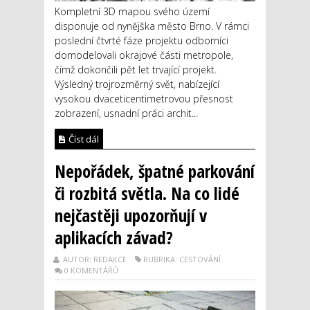
Kompletní 3D mapou svého území
disponuje od nynějška město Brno. V rámci
poslední čtvrté fáze projektu odborníci
domodelovali okrajové části metropole,
čímž dokončili pět let trvající projekt.
Výsledný trojrozměrný svět, nabízející
vysokou dvaceticentimetrovou přesnost
zobrazení, usnadní práci archit...
Číst dál
Nepořádek, špatné parkování
či rozbitá světla. Na co lidé
nejčastěji upozorňují v
aplikacích závad?
AUTOR: REDAKCE
RUBRIKA: CESTOVÁNÍ
0 KOMENTÁŘŮ