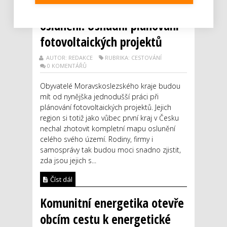
jako první region mapu
oslunění. Usnadní plánování
fotovoltaických projektů
AUTOR: REDAKCE
RUBRIKA: CESTOVÁNÍ
0 KOMENTÁŘŮ
Obyvatelé Moravskoslezského kraje budou
mít od nynějška jednodušší práci při
plánování fotovoltaických projektů. Jejich
region si totiž jako vůbec první kraj v Česku
nechal zhotovit kompletní mapu oslunění
celého svého území. Rodiny, firmy i
samosprávy tak budou moci snadno zjistit,
zda jsou jejich s...
Číst dál
Komunitní energetika otevře
obcím cestu k energetické