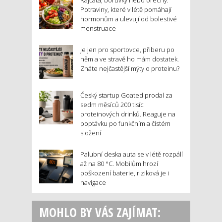
Rajčata, borůvky nebo ořechy.
Potraviny, které v létě pomáhají
hormonům a ulevují od bolestivé
menstruace
Je jen pro sportovce, přiberu po
něm a ve stravě ho mám dostatek.
Znáte nejčastější mýty o proteinu?
Český startup Goated prodal za
sedm měsíců 200 tisíc
proteinových drinků. Reaguje na
poptávku po funkčním a čistém
složení
Palubní deska auta se v létě rozpálí
až na 80 °C. Mobilům hrozí
poškození baterie, riziková je i
navigace
MOHLO BY VÁS ZAJÍMAT: