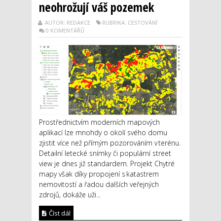
neohrožují váš pozemek
AUTOR: REDAKCE
RUBRIKA: CESTOVÁNÍ
0 KOMENTÁŘŮ
Prostřednictvím moderních mapových
aplikací lze mnohdy o okolí svého domu
zjistit více než přímým pozorováním v terénu.
Detailní letecké snímky či populární street
view je dnes již standardem. Projekt Chytré
mapy však díky propojení s katastrem
nemovitostí a řadou dalších veřejných
zdrojů, dokáže uži...
Číst dál