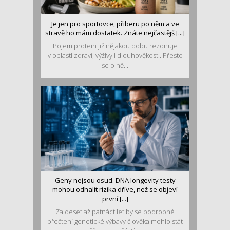
Je jen pro sportovce, přiberu po něm a ve
stravě ho mám dostatek. Znáte nejčastějš [...]
Pojem protein již nějakou dobu rezonuje
v oblasti zdraví, výživy i dlouhověkosti. Přesto
se o ně...
Geny nejsou osud. DNA longevity testy
mohou odhalit rizika dříve, než se objeví
první [...]
Za deset až patnáct let by se podrobné
přečtení genetické výbavy člověka mohlo stát