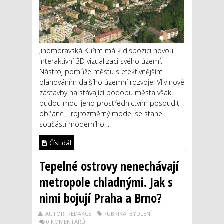
Jihomoravská Kuřim má k dispozici novou
interaktivní 3D vizualizaci svého území.
Nástroj pomůže městu s efektivnějším
plánováním dalšího územní rozvoje. Vliv nové
zástavby na stávající podobu města však
budou moci jeho prostřednictvím posoudit i
občané. Trojrozměrný model se stane
součástí moderního ...
Číst dál
Tepelné ostrovy nenechávají
metropole chladnými. Jak s
nimi bojují Praha a Brno?
AUTOR: REDAKCE
RUBRIKA: BYDLENÍ
0 KOMENTÁŘŮ