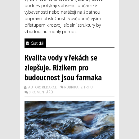
dodnes potýkají s absencí občanské
vybavenosti nebo narážejí na špatnou
dopravní obslužnost. S uvědomělejším
přístupem k rozvoji sídelní struktury by
v budoucnu mohly pomoci...
Číst dál
Kvalita vody v řekách se
zlepšuje. Rizikem pro
budoucnost jsou farmaka
AUTOR: REDAKCE
RUBRIKA: Z TRHU
0 KOMENTÁŘŮ