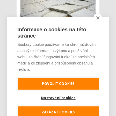
Informace o cookies na této
stránce
Soubory cookie používáme ke shromažďování
a analýze informací o výkonu a používání
Aplikace pro hlášení závad pomáhají obcím
webu, zajištění fungování funkcí ze sociálních
a městům efektivně identifikovat a řešit
médií a ke zlepšení a přizpůsobení obsahu a
problémy ve veřejném prostoru. Zároveň
umožňují obyvatelům participovat na
reklam.
zlepšování svého prostředí. Nejčastěji lidé
jejich prostřednictvím upozorňují na
POVOLIT COOKIES
problémy spojené se špatným stavem
chodníků a komunikací, park...
Nastavení cookies
Číst dál
Moravskoslezský kraj má
ZAKÁZAT COOKIES