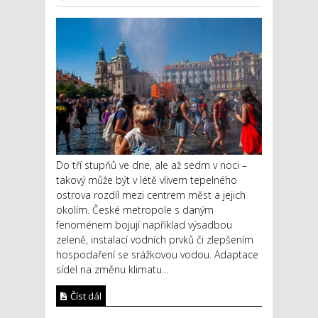
Do tří stupňů ve dne, ale až sedm v noci –
takový může být v létě vlivem tepelného
ostrova rozdíl mezi centrem měst a jejich
okolím. České metropole s daným
fenoménem bojují například výsadbou
zeleně, instalací vodních prvků či zlepšením
hospodaření se srážkovou vodou. Adaptace
sídel na změnu klimatu...
Číst dál