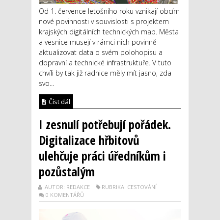
Od 1. července letošního roku vznikají obcím
nové povinnosti v souvislosti s projektem
krajských digitálních technických map. Města
a vesnice musejí v rámci nich povinně
aktualizovat data o svém polohopisu a
dopravní a technické infrastruktuře. V tuto
chvíli by tak již radnice měly mít jasno, zda
svo...
Číst dál
I zesnulí potřebují pořádek.
Digitalizace hřbitovů
ulehčuje práci úředníkům i
pozůstalým
AUTOR: REDAKCE
RUBRIKA: CESTOVÁNÍ
0 KOMENTÁŘŮ