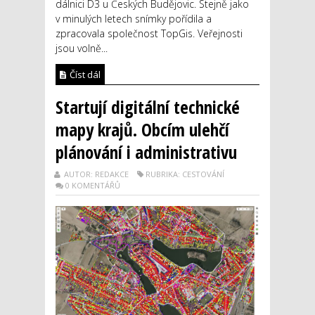
dálnici D3 u Českých Budějovic. Stejně jako
v minulých letech snímky pořídila a
zpracovala společnost TopGis. Veřejnosti
jsou volně...
Číst dál
Startují digitální technické
mapy krajů. Obcím ulehčí
plánování i administrativu
AUTOR: REDAKCE
RUBRIKA: CESTOVÁNÍ
0 KOMENTÁŘŮ