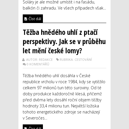
Soláry je ale možné umístit i na fasádu,
balkón či zahradu. Ve všech případech však...
Číst dál
Těžba hnědého uhlí z ptačí
perspektivy. Jak se v průběhu
let mění české lomy?
AUTOR: REDAKCE
RUBRIKA: CESTOVÁNÍ
0 KOMENTÁŘŮ
Těžba hnědého uhlí dosáhla v České
republice vrcholu v roce 1984, kdy se vytěžilo
celkem 97 milionů tun této suroviny. Od té
doby produkce každoročně klesá, přičemž
před dvěma lety dosáhl roční objem těžby
hodnoty 33,4 milionu tun. Největší ložiska
tohoto energetického zdroje se nacházejí
v Severočes...
Číst dál