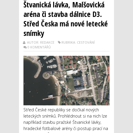
Štvanická lávka, Malšovická
aréna či stavba dálnice D3.
Střed Česka má nové letecké
snímky
AUTOR: REDAKCE
RUBRIKA: CESTOVÁNÍ
0 KOMENTÁŘŮ
Střed České republiky se dočkal nových
leteckých snímků. Prohlédnout si na nich lze
například stavbu pražské Štvanické lávky,
hradecké fotbalové arény či postup prací na