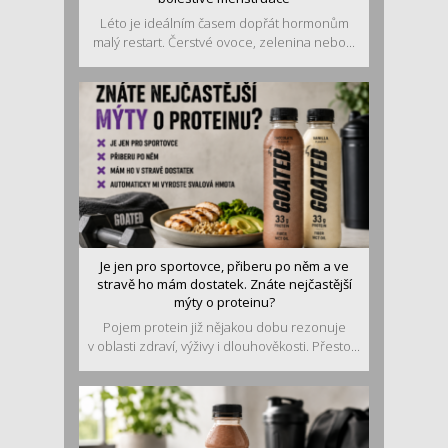
Léto je ideálním časem dopřát hormonům
malý restart. Čerstvé ovoce, zelenina nebo...
Je jen pro sportovce, přiberu po něm a ve
stravě ho mám dostatek. Znáte nejčastější
mýty o proteinu?
Pojem protein již nějakou dobu rezonuje
v oblasti zdraví, výživy i dlouhověkosti. Přesto...