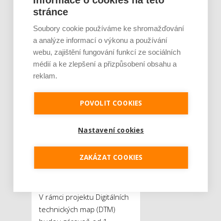
stránce
webových stránek,
sociálních sítí, aplikací či
Soubory cookie používáme ke shromažďování
elektronických úředních
a analýze informací o výkonu a používání
desek je podstatná právě
webu, zajištění fungování funkcí ze sociálních
efektivní správa majetku.
médií a ke zlepšení a přizpůsobení obsahu a
Města a vesnice by tak měly
reklam.
mít k dispozici komplexní
pasporty nejen hřbitovů,
POVOLIT COOKIES
ale i budov, mobiliáře,
komunikací, osvětlení,
Nastavení cookies
zeleně, inženýrských sítí či
reklamních ploch.
ZAKÁZAT COOKIES
Samozřejmostí jsou i
pravidelné inventury.
V rámci projektu Digitálních
technických map (DTM)