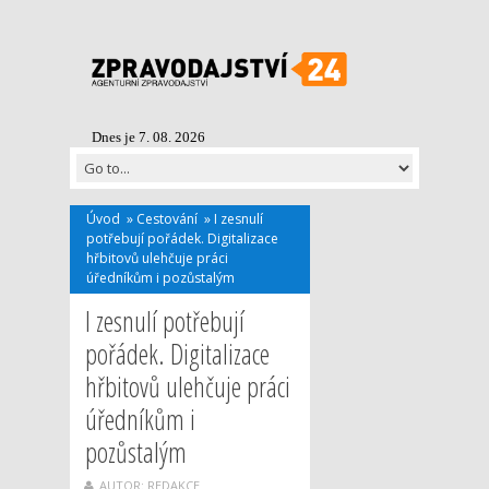
Dnes je 7. 08. 2026
Úvod
»
Cestování
»
I zesnulí
potřebují pořádek. Digitalizace
hřbitovů ulehčuje práci
úředníkům i pozůstalým
I zesnulí potřebují
pořádek. Digitalizace
hřbitovů ulehčuje práci
úředníkům i
pozůstalým
AUTOR: REDAKCE