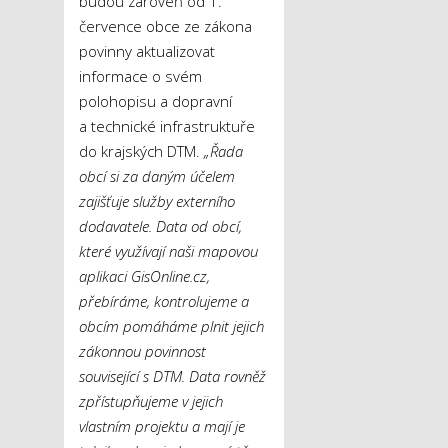
budou zároveň od 1.
července obce ze zákona
povinny aktualizovat
informace o svém
polohopisu a dopravní
a technické infrastruktuře
do krajských DTM.
„Řada
obcí si za daným účelem
zajišťuje služby externího
dodavatele. Data od obcí,
které využívají naši mapovou
aplikaci GisOnline.cz,
přebíráme, kontrolujeme a
obcím pomáháme plnit jejich
zákonnou povinnost
související s DTM. Data rovněž
zpřístupňujeme v jejich
vlastním projektu a mají je