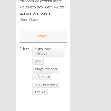
tak ihned na jednom místě
k dispozici pro vlastní využití,“
uzavírá Drahomíra
Zedníčková.
Tweet
digitalizace
ŠTÍTKY :
hřbitovů
DTM
fungování obcí
informace
letecné snímky
TopGis