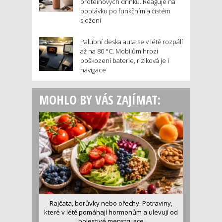
proteinových drinků. Reaguje na
poptávku po funkčním a čistém
složení
Palubní deska auta se v létě rozpálí
až na 80 °C. Mobilům hrozí
poškození baterie, riziková je i
navigace
MOHLO BY VÁS ZAJÍMAT:
Rajčata, borůvky nebo ořechy. Potraviny,
které v létě pomáhají hormonům a ulevují od
bolestivé menstruace