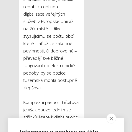
republika optikou
digitalizace veřejných
služeb v Evropské unii až
na 20. místě. I díky
zvyšujícímu se počtu obcí,
které – ať už ze zákonné
povinnosti, či dobrovolně –
převádějí své běžné
fungování do elektronické
podoby, by se pozice
tuzemska mohla postupně
zlepšovat.
Komplexní pasport hřbitova
je však pouze jedním ze
střípků, které k digitální obci
patří. Vedle komunikace
Informace o cookies na této
s občany prostřednictvím