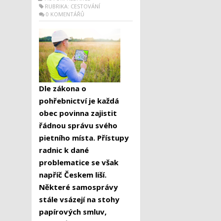
RUBRIKA:
CESTOVÁNÍ
0 KOMENTÁŘŮ
Dle zákona o
pohřebnictví je každá
obec povinna zajistit
řádnou správu svého
pietního místa. Přístupy
radnic k dané
problematice se však
napříč Českem liší.
Některé samosprávy
stále vsázejí na stohy
papírových smluv,