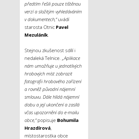
předtím řešili pouze tištěnou
verzí a složitým vyhledáváním
v dokumentech,“
uvádí
starosta Otnic
Pavel
Mezuláník
.
Stejnou zkušenost sdílí i
nedaleká Telnice.
„Aplikace
nám umožňuje u jednotlivých
hrobových míst zobrazit
fotografii hrobového zařízení
a rovněž původní nájemní
smlouvu. Dále hlídá nájemní
dobu a její ukončení a zasílá
včas upozornění do e-mailu
obce,“
popisuje
Bohumila
Hrazdírová
,
místostarostka obce