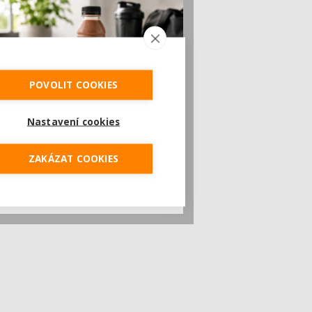
POVOLIT COOKIES
Český startup Goated prodal za sedm
Nastavení cookies
měsíců 200 tisíc proteinových drinků.
Reaguje na poptávku po funkčním a
čistém složení
ZAKÁZAT COOKIES
Česká značka proteinových nápojů Goated
prodala během prvních sedmi měsíců od
vstupu...