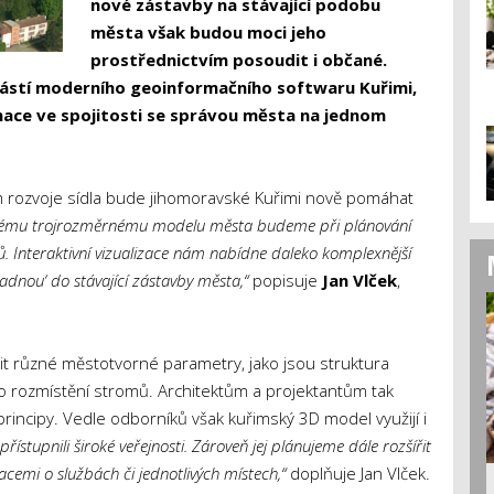
nové zástavby na stávající podobu
města však budou moci jeho
prostřednictvím posoudit i občané.
ástí moderního geoinformačního softwaru Kuřimi,
rmace ve spojitosti se správou města na jednom
ím rozvoje sídla bude jihomoravské Kuřimi nově pomáhat
vému trojrozměrnému modelu města budeme při plánování
lů. Interaktivní vizualizace nám nabídne daleko komplexnější
dnou‘ do stávající zástavby města,“
popisuje
Jan Vlček
,
t různé městotvorné parametry, jako jsou struktura
ebo rozmístění stromů. Architektům a projektantům tak
rincipy. Vedle odborníků však kuřimský 3D model využijí i
stupnili široké veřejnosti. Zároveň jej plánujeme dále rozšířit
acemi o službách či jednotlivých místech,“
doplňuje Jan Vlček.