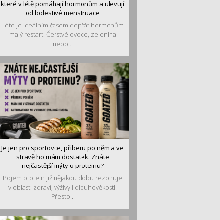
které v létě pomáhají hormonům a ulevují
od bolestivé menstruace
Léto je ideálním časem dopřát hormonům
malý restart. Čerstvé ovoce, zelenina
nebo...
Je jen pro sportovce, přiberu po něm a ve
stravě ho mám dostatek. Znáte
nejčastější mýty o proteinu?
Pojem protein již nějakou dobu rezonuje
v oblasti zdraví, výživy i dlouhověkosti.
Přesto...