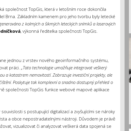
ká společnost TopGis, která v letošním roce dokončila
del Brna. Základním kamenem pro jeho tvorbu byly letecké
generováno z kolmých a šikmých leteckých snímků a laserových
edníčková
, výkonná ředitelka společnosti TopGis.
 stane jednou z vrstev nového geoinformačního systému,
vat práci.
„Tato technologie umožňuje integrovat veškerý
u a katastrem nemovitostí. Zobrazuje investiční projekty, ale
ištění. Poskytuje tak komplexní a snadno dostupný přehled o
ně společnosti TopGis funkce webové mapové aplikace
uvislosti s postupující digitalizací a zvyšujícími se nároky
města a obce nepostradatelnými nástroji. Důvodem je právě
ovat, vizualizovat či analyzovat veškerá data spojená se