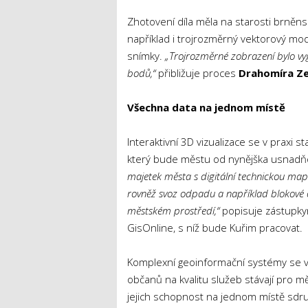
Zhotovení díla měla na starosti brněns
například i trojrozměrný vektorový mo
snímky.
„Trojrozměrné zobrazení bylo vy
bodů,“
přibližuje proces
Drahomíra Z
Všechna data na jednom místě
Interaktivní 3D vizualizace se v praxi
který bude městu od nynějška usnadňo
majetek města s digitální technickou mapo
rovněž svoz odpadu a například blokové č
městském prostředí,“
popisuje zástupky
GisOnline, s níž bude Kuřim pracovat.
Komplexní geoinformační systémy se v so
občanů na kvalitu služeb stávají pro 
jejich schopnost na jednom místě sdruž