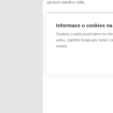
správou daného sídla.
Tweet
Informace o cookies na 
3D
GisOnline
Kuřim
l
ŠTÍTKY :
Soubory cookie používáme ke shr
webu, zajištění fungování funkcí z
reklam.