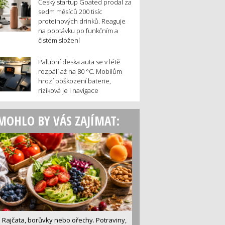
Český startup Goated prodal za
sedm měsíců 200 tisíc
proteinových drinků. Reaguje
na poptávku po funkčním a
čistém složení
Palubní deska auta se v létě
rozpálí až na 80 °C. Mobilům
hrozí poškození baterie,
riziková je i navigace
MOHLO BY VÁS ZAJÍMAT:
Rajčata, borůvky nebo ořechy. Potraviny,