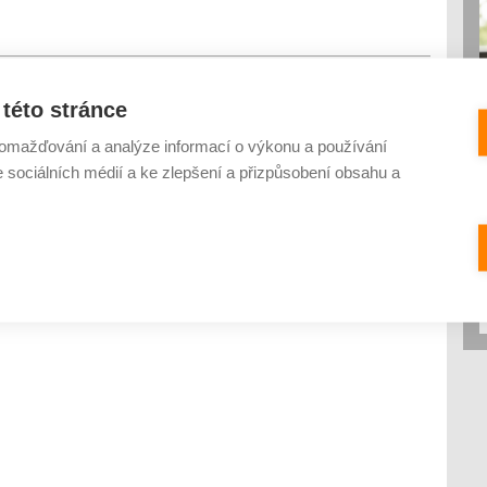
této stránce
etecké snímky
TopGis
vizualizace
všechny data
omažďování a analýze informací o výkonu a používání
e sociálních médií a ke zlepšení a přizpůsobení obsahu a