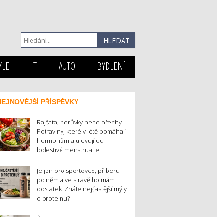
YLE
IT
AUTO
BYDLENÍ
NEJNOVĚJŠÍ PŘÍSPĚVKY
Rajčata, borůvky nebo ořechy.
Potraviny, které v létě pomáhají
hormonům a ulevují od
bolestivé menstruace
Je jen pro sportovce, přiberu
po něm a ve stravě ho mám
dostatek. Znáte nejčastější mýty
o proteinu?