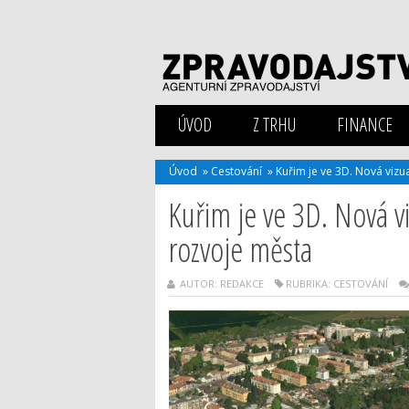
ÚVOD
Z TRHU
FINANCE
Úvod
»
Cestování
»
Kuřim je ve 3D. Nová vizu
Kuřim je ve 3D. Nová v
rozvoje města
AUTOR: REDAKCE
RUBRIKA:
CESTOVÁNÍ