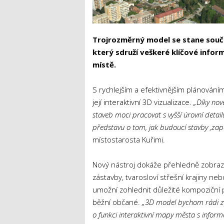
Trojrozměrný model se stane souč
který sdruží veškeré klíčové info
místě.
S rychlejším a efektivnějším plánován
její interaktivní 3D vizualizace.
„Díky no
staveb moci pracovat s vyšší úrovní detai
představu o tom, jak budoucí stavby ‚zapa
místostarosta Kuřimi.
Nový nástroj dokáže přehledně zobrazi
zástavby, tvarosloví střešní krajiny n
umožní zohlednit důležité kompoziční p
běžní občané.
„3D model bychom rádi zpří
o funkci interaktivní mapy města s inform