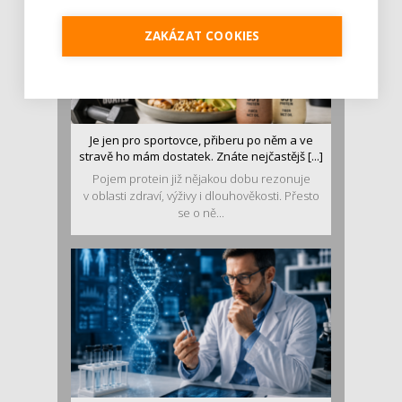
ZAKÁZAT COOKIES
Je jen pro sportovce, přiberu po něm a ve
stravě ho mám dostatek. Znáte nejčastějš [...]
Pojem protein již nějakou dobu rezonuje
v oblasti zdraví, výživy i dlouhověkosti. Přesto
se o ně...