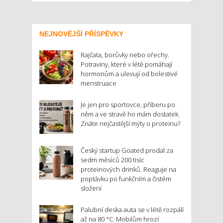
NEJNOVĚJŠÍ PŘÍSPĚVKY
Rajčata, borůvky nebo ořechy.
Potraviny, které v létě pomáhají
hormonům a ulevují od bolestivé
menstruace
Je jen pro sportovce, přiberu po
něm a ve stravě ho mám dostatek.
Znáte nejčastější mýty o proteinu?
Český startup Goated prodal za
sedm měsíců 200 tisíc
proteinových drinků. Reaguje na
poptávku po funkčním a čistém
složení
Palubní deska auta se v létě rozpálí
až na 80 °C. Mobilům hrozí