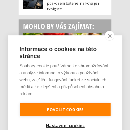
poškození baterie, riziková je i
navigace
MOHLO BY VÁS ZAJÍMAT:
Informace o cookies na této
stránce
Soubory cookie používáme ke shromažďování
a analýze informací o výkonu a používání
webu, zajištění fungování funkcí ze sociálních
médií a ke zlepšení a přizpůsobení obsahu a
Rajčata, borůvky nebo ořechy. Potraviny,
které v létě pomáhají hormonům a ulevuj [...]
reklam.
Léto je ideálním časem dopřát hormonům
malý restart. Čerstvé ovoce, zelenina nebo
POVOLIT COOKIES
luštěniny jsou práv...
Nastavení cookies