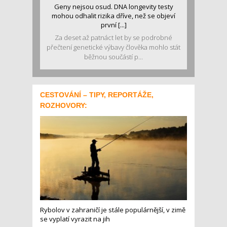
Geny nejsou osud. DNA longevity testy
mohou odhalit rizika dříve, než se objeví
první [...]
Za deset až patnáct let by se podrobné
přečtení genetické výbavy člověka mohlo stát
běžnou součástí p...
CESTOVÁNÍ – TIPY, REPORTÁŽE,
ROZHOVORY:
Rybolov v zahraničí je stále populárnější, v zimě
se vyplatí vyrazit na jih