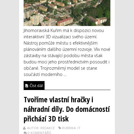
Jihomoravská Kuřim má k dispozici novou
interaktivní 3D vizualizaci svého území.
Nástroj pomůže městu s efektivnějším
plánováním dalšího územní rozvoje. Vliv nové
zástavby na stávající podobu města však
budou moci jeho prostřednictvím posoudit i
občané. Trojrozměrný model se stane
součástí moderního ...
Číst dál
Tvoříme vlastní hračky i
náhradní díly. Do domácností
přichází 3D tisk
AUTOR: REDAKCE
RUBRIKA: IT
0 KOMENTÁŘŮ