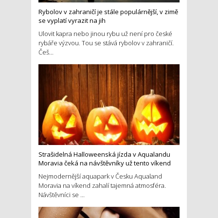
Rybolov v zahraničí je stále populárnější, v zimě
se vyplatí vyrazit na jih
Ulovit kapra nebo jinou rybu už není pro české
rybáře výzvou. Tou se stává rybolov v zahraničí.
Češ...
Strašidelná Halloweenská jízda v Aqualandu
Moravia čeká na návštěvníky už tento víkend
Nejmodernější aquapark v Česku Aqualand
Moravia na víkend zahalí tajemná atmosféra.
Návštěvníci se ...