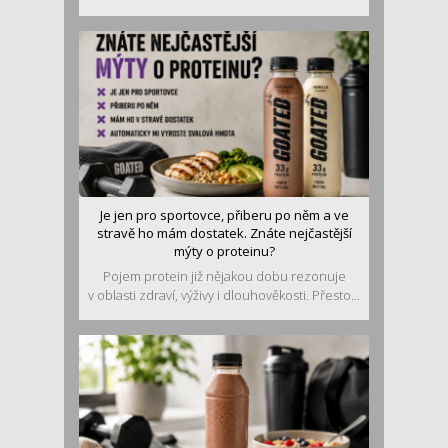
Je jen pro sportovce, přiberu po něm a ve
stravě ho mám dostatek. Znáte nejčastější
mýty o proteinu?
Pojem protein již nějakou dobu rezonuje
v oblasti zdraví, výživy i dlouhověkosti. Přesto...