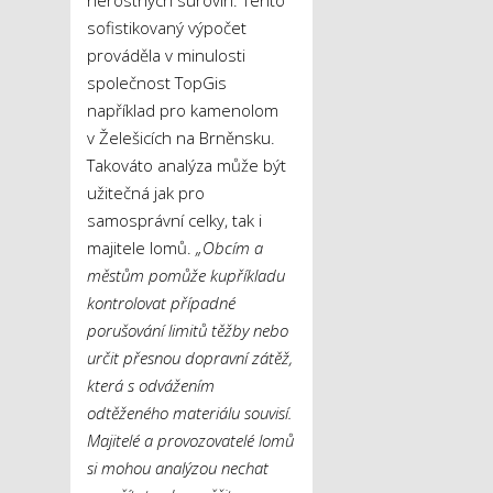
sofistikovaný výpočet
prováděla v minulosti
společnost TopGis
například pro kamenolom
v Želešicích na Brněnsku.
Takováto analýza může být
užitečná jak pro
samosprávní celky, tak i
majitele lomů.
„Obcím a
městům pomůže kupříkladu
kontrolovat případné
porušování limitů těžby nebo
určit přesnou dopravní zátěž,
která s odvážením
odtěženého materiálu souvisí.
Majitelé a provozovatelé lomů
si mohou analýzou nechat