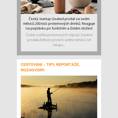
Český startup Goated prodal za sedm
měsíců 200 tisíc proteinových drinků. Reaguje
na poptávku po funkčním a čistém složení
Česká značka proteinových nápojů Goated
prodala během prvních sedmi měsíců od
vstupu...
CESTOVÁNÍ – TIPY, REPORTÁŽE,
ROZHOVORY: