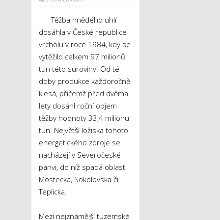
Těžba hnědého uhlí
dosáhla v České republice
vrcholu v roce 1984, kdy se
vytěžilo celkem 97 milionů
tun této suroviny. Od té
doby produkce každoročně
klesá, přičemž před dvěma
lety dosáhl roční objem
těžby hodnoty 33,4 milionu
tun. Největší ložiska tohoto
energetického zdroje se
nacházejí v Severočeské
pánvi, do níž spadá oblast
Mostecka, Sokolovska či
Teplicka.
Mezi nejznámější tuzemské