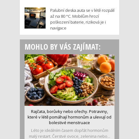
Palubní deska auta se v létě rozpálí
až na 80 °C. Mobilům hrozí
poškození baterie, riziková je i
navigace
MOHLO BY VÁS ZAJÍMAT:
Rajčata, borůvky nebo ořechy. Potraviny,
které v létě pomáhají hormonům a ulevují od
bolestivé menstruace
Léto je ideálním časem dopřát hormonům
malý restart. Čerstvé ovoce, zelenina nebo...