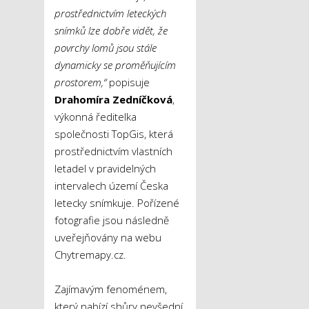
prostřednictvím leteckých
snímků lze dobře vidět, že
povrchy lomů jsou stále
dynamicky se proměňujícím
prostorem,“
popisuje
Drahomíra Zedníčková
,
výkonná ředitelka
společnosti TopGis, která
prostřednictvím vlastních
letadel v pravidelných
intervalech území Česka
letecky snímkuje. Pořízené
fotografie jsou následně
uveřejňovány na webu
Chytremapy.cz.
Zajímavým fenoménem,
který nabízí shůry nevšední