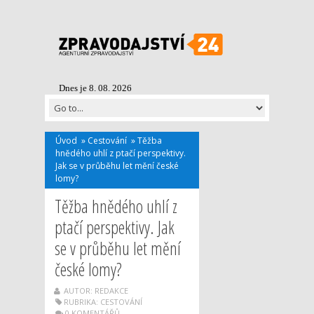
Dnes je 8. 08. 2026
Úvod
»
Cestování
»
Těžba
hnědého uhlí z ptačí perspektivy.
Jak se v průběhu let mění české
lomy?
Těžba hnědého uhlí z
ptačí perspektivy. Jak
se v průběhu let mění
české lomy?
AUTOR: REDAKCE
RUBRIKA:
CESTOVÁNÍ
0 KOMENTÁŘŮ