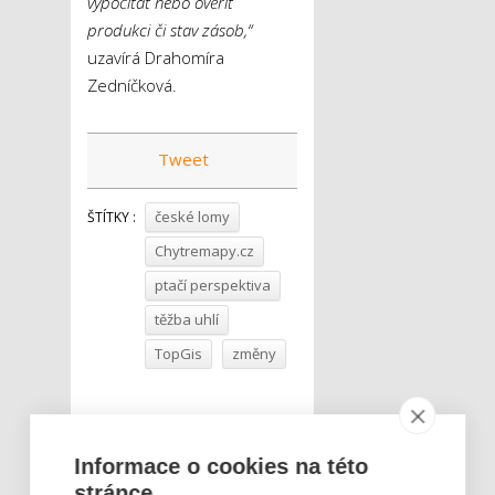
vypočítat nebo ověřit
produkci či stav zásob,“
uzavírá Drahomíra
Zedníčková.
Tweet
české lomy
ŠTÍTKY :
Chytremapy.cz
ptačí perspektiva
těžba uhlí
TopGis
změny
Informace o cookies na této
stránce