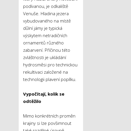
podívanou, je odkaliště
Venuše. Hladina jezera
vybudovaného na místě
důlní jámy je typická
výskytem netradičních
ornamentů různého
zabarvení. Příčinou této
zvláštnosti je ukládání
hydrosměsi pro technickou
rekultivaci založené na
technologii plavení popílku.
Vypočítají, kolik se
odtěžilo
Mimo konkrétních proměn
krajiny si lze povšimnout
také rozdílné úrovně