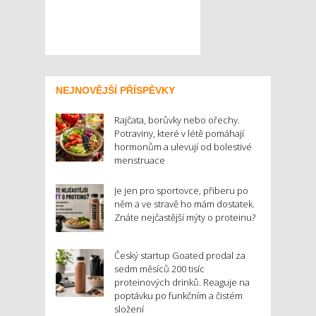
NEJNOVĚJŠÍ PŘÍSPĚVKY
Rajčata, borůvky nebo ořechy.
Potraviny, které v létě pomáhají
hormonům a ulevují od bolestivé
menstruace
Je jen pro sportovce, přiberu po
něm a ve stravě ho mám dostatek.
Znáte nejčastější mýty o proteinu?
Český startup Goated prodal za
sedm měsíců 200 tisíc
proteinových drinků. Reaguje na
poptávku po funkčním a čistém
složení