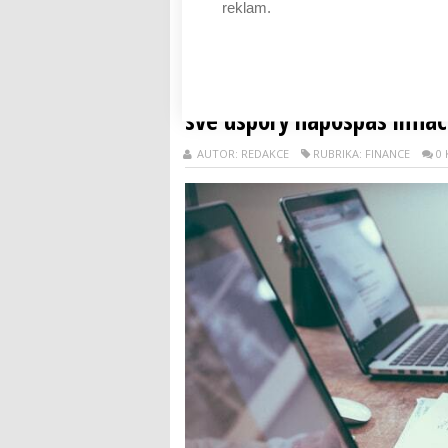
úč...
reklam.
Číst dál
Důvěra Čechů v investování
své úspory napospas inflac
AUTOR: REDAKCE
RUBRIKA: FINANCE
0