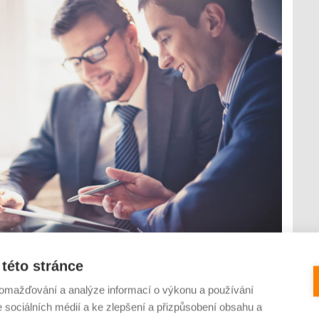
této stránce
ámci osobních a rodinných financí složitá operace. I přesto se
omažďování a analýze informací o výkonu a používání
ešlapů a mnohdy se tak zbytečně připravují o možnost své
bývá přechovávání velkých částek v hotovosti či na běžných
e sociálních médií a ke zlepšení a přizpůsobení obsahu a