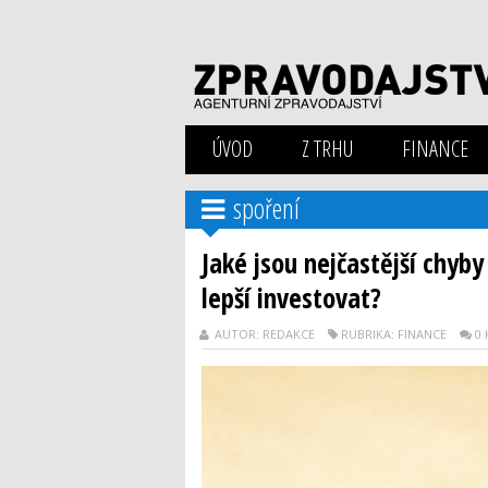
ÚVOD
Z TRHU
FINANCE
spoření
Jaké jsou nejčastější chyby
lepší investovat?
AUTOR: REDAKCE
RUBRIKA: FINANCE
0