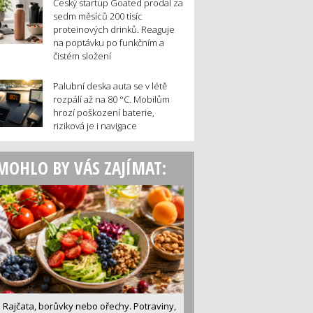
Český startup Goated prodal za
sedm měsíců 200 tisíc
proteinových drinků. Reaguje
na poptávku po funkčním a
čistém složení
Palubní deska auta se v létě
rozpálí až na 80 °C. Mobilům
hrozí poškození baterie,
riziková je i navigace
MOHLO BY VÁS ZAJÍMAT:
Rajčata, borůvky nebo ořechy. Potraviny,