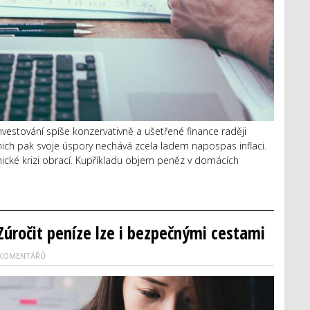
vestování spíše konzervativně a ušetřené finance raději
z nich pak svoje úspory nechává zcela ladem napospas inflaci.
mické krizi obrací. Kupříkladu objem peněz v domácích
 Zúročit peníze lze i bezpečnými cestami
 KOMENTÁŘŮ