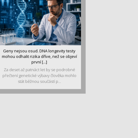
Geny nejsou osud. DNA longevity testy
mohou odhalit rizika dříve, než se objeví
první [...]
Za deset až patnáct let by se podrobné
přečtení genetické výbavy člověka mohlo
stát běžnou součástí p...