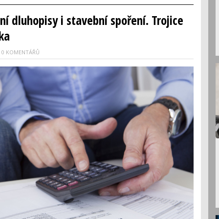
í dluhopisy i stavební spoření. Trojice
ika
0 KOMENTÁŘŮ