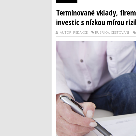
Termínované vklady, firemn
investic s nízkou mírou riz
AUTOR: REDAKCE
RUBRIKA: CESTOVÁNÍ