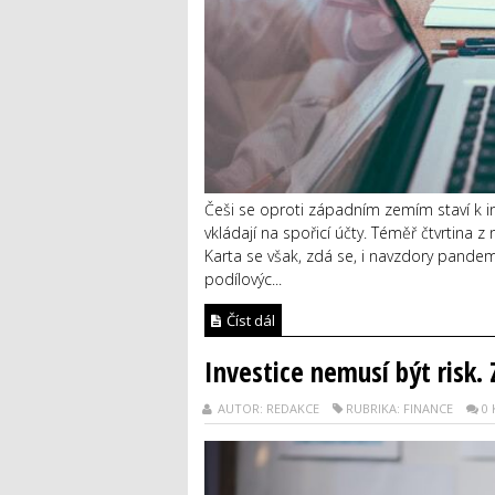
Češi se oproti západním zemím staví k in
vkládají na spořicí účty. Téměř čtvrtina 
Karta se však, zdá se, i navzdory pande
podílovýc...
Číst dál
Investice nemusí být risk.
AUTOR: REDAKCE
RUBRIKA: FINANCE
0