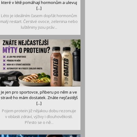
které v létě pomáhají hormonům a ulevuj
[...]
Léto je ideálním časem dopřát hormonům
malý restart. Čerstvé ovoce, zelenina nebo
luštěniny jsou práv...
Je jen pro sportovce, přiberu po něm a ve
stravě ho mám dostatek. Znáte nejčastějš
[...]
Pojem protein již nějakou dobu rezonuje
v oblasti zdraví, výživy i dlouhověkosti.
Přesto se o ně...