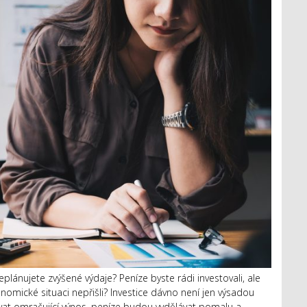
neplánujete zvýšené výdaje? Peníze byste rádi investovali, ale
nomické situaci nepřišli? Investice dávno není jen výsadou
t omračující výnos, peníze budou vydělávat pomalu a