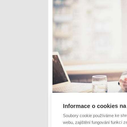
Informace o cookies na 
Správně a efektivně spořit nemusí být v r
Soubory cookie používáme ke shr
při něm lidé nezřídka kdy dopouštění př
peníze zhodnotit. Nejčastějšími chybami 
webu, zajištění fungování funkcí z