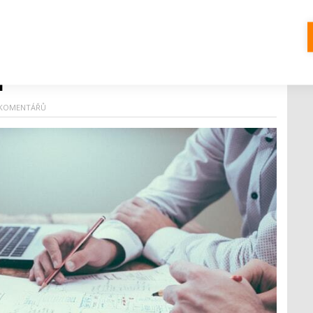
 roste. Řada z nich však stále nechává
i
 KOMENTÁŘŮ