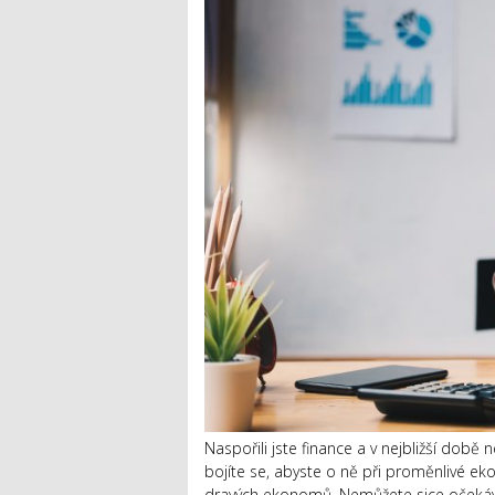
Naspořili jste finance a v nejbližší době 
bojíte se, abyste o ně při proměnlivé eko
dravých ekonomů. Nemůžete sice očekáva