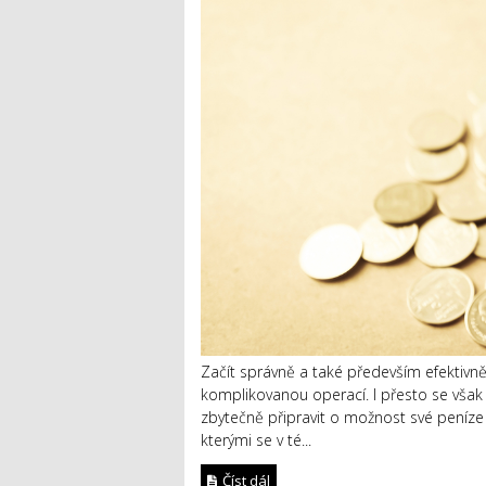
Začít správně a také především efektivně
komplikovanou operací. I přesto se však 
zbytečně připravit o možnost své peníz
kterými se v té...
Číst dál