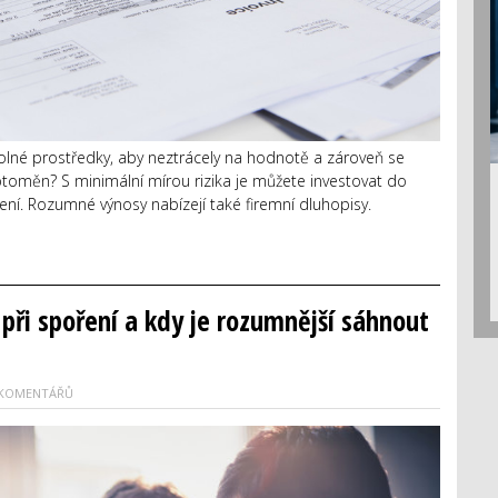
volné prostředky, aby neztrácely na hodnotě a zároveň se
ptoměn? S minimální mírou rizika je můžete investovat do
ní. Rozumné výnosy nabízejí také firemní dluhopisy.
 při spoření a kdy je rozumnější sáhnout
 KOMENTÁŘŮ