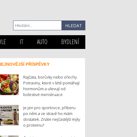
YLE
IT
AUTO
BYDLENÍ
NEJNOVĚJŠÍ PŘÍSPĚVKY
Rajčata, borůvky nebo ořechy.
Potraviny, které v létě pomáhají
hormonům a ulevují od
bolestivé menstruace
Je jen pro sportovce, přiberu
po něm a ve stravě ho mám
dostatek. Znáte nejčastější mýty
o proteinu?