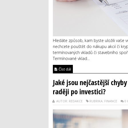
Hledáte způsob, kam byste uložili vaše 
nechcete pouštět do nákupu akcií či kry
termínovaných vkladů či stavebního spoře
Termínované vklad...
Číst dál
Jaké jsou nejčastější chyby
raději po investici?
AUTOR: REDAKCE
RUBRIKA: FINANCE
0