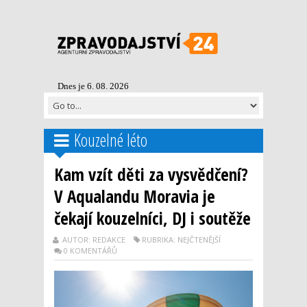
Dnes je 6. 08. 2026
Kouzelné léto
Kam vzít děti za vysvědčení?
V Aqualandu Moravia je
čekají kouzelníci, DJ i soutěže
AUTOR: REDAKCE
RUBRIKA: NEJČTENĚJŠÍ
0 KOMENTÁŘŮ