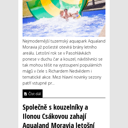
Nejmodernější tuzemský aquapark Aqualand
Moravia již pošesté otevírá brány letního
areálu. Letošní rok se v Pasohlávkách
ponese v duchu čar a kouzel, návštěvníci se
tak mohou těšit na vystoupení populárních
mágů v čele s Richardem Nedvědem i
tematické akce. Mezi hlavní novinky sezony
patří vstupné pr...
Číst dál
Společně s kouzelníky a
Ilonou Csákovou zahají
Aqualand Moravia letošní