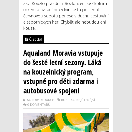
akci Kouzlo prázdnin. Rozloučení se školním
rokem a uvítání prázdnin se tu poslední
červnovou sobotu ponese v duchu cestování
a tábornických her. Chybět ale nebudou ani
kouze...
Číst dál
Aqualand Moravia vstupuje
do šesté letní sezony. Láká
na kouzelnický program,
vstupné pro děti zdarma i
autobusové spojení
AUTOR: REDAKCE
RUBRIKA: NEJČTENĚJŠÍ
0 KOMENTÁŘŮ