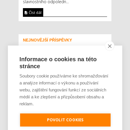
slavnostního odpoledn...
Číst dál
NEJNOVĚJŠÍ PŘÍSPĚVKY
Rajčata, borůvky nebo ořechy.
Potraviny, které v létě pomáhají
Informace o cookies na této
hormonům a ulevují od bolestivé
stránce
menstruace
Soubory cookie používáme ke shromažďování
Je jen pro sportovce, přiberu po
a analýze informací o výkonu a používání
něm a ve stravě ho mám dostatek.
webu, zajištění fungování funkcí ze sociálních
Znáte nejčastější mýty o proteinu?
médií a ke zlepšení a přizpůsobení obsahu a
reklam.
Český startup Goated prodal za
sedm měsíců 200 tisíc
proteinových drinků. Reaguje na
POVOLIT COOKIES
poptávku po funkčním a čistém