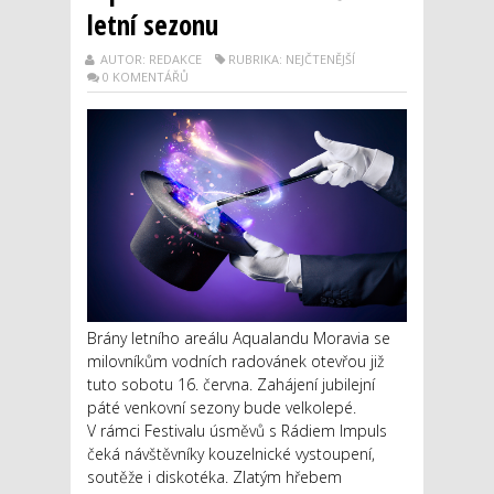
letní sezonu
AUTOR: REDAKCE
RUBRIKA: NEJČTENĚJŠÍ
0 KOMENTÁŘŮ
Brány letního areálu Aqualandu Moravia se
milovníkům vodních radovánek otevřou již
tuto sobotu 16. června. Zahájení jubilejní
páté venkovní sezony bude velkolepé.
V rámci Festivalu úsměvů s Rádiem Impuls
čeká návštěvníky kouzelnické vystoupení,
soutěže i diskotéka. Zlatým hřebem