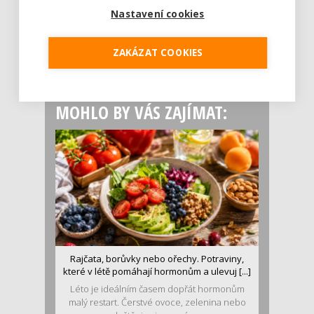
složení
Nastavení cookies
Palubní deska auta se v létě rozpálí
až na 80 °C. Mobilům hrozí
ZAKÁZAT COOKIES
poškození baterie, riziková je i
navigace
MOHLO BY VÁS ZAJÍMAT:
Rajčata, borůvky nebo ořechy. Potraviny,
které v létě pomáhají hormonům a ulevuj [...]
Léto je ideálním časem dopřát hormonům
malý restart. Čerstvé ovoce, zelenina nebo