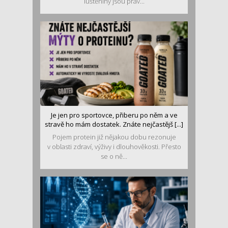
luštěniny jsou práv...
Je jen pro sportovce, přiberu po něm a ve
stravě ho mám dostatek. Znáte nejčastějš [...]
Pojem protein již nějakou dobu rezonuje
v oblasti zdraví, výživy i dlouhověkosti. Přesto
se o ně...