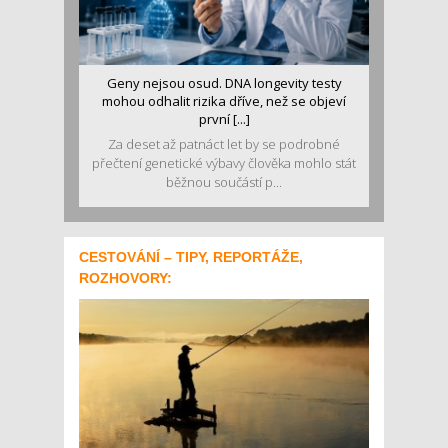
Geny nejsou osud. DNA longevity testy
mohou odhalit rizika dříve, než se objeví
první [...]
Za deset až patnáct let by se podrobné
přečtení genetické výbavy člověka mohlo stát
běžnou součástí p...
CESTOVÁNÍ – TIPY, REPORTÁŽE,
ROZHOVORY: