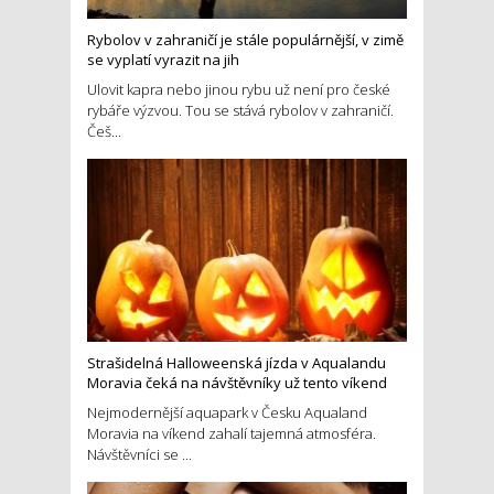
Rybolov v zahraničí je stále populárnější, v zimě
se vyplatí vyrazit na jih
Ulovit kapra nebo jinou rybu už není pro české
rybáře výzvou. Tou se stává rybolov v zahraničí.
Češ...
Strašidelná Halloweenská jízda v Aqualandu
Moravia čeká na návštěvníky už tento víkend
Nejmodernější aquapark v Česku Aqualand
Moravia na víkend zahalí tajemná atmosféra.
Návštěvníci se ...