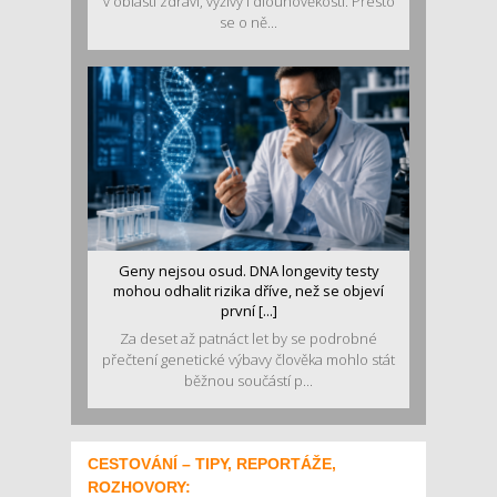
v oblasti zdraví, výživy i dlouhověkosti. Přesto
se o ně...
Geny nejsou osud. DNA longevity testy
mohou odhalit rizika dříve, než se objeví
první [...]
Za deset až patnáct let by se podrobné
přečtení genetické výbavy člověka mohlo stát
běžnou součástí p...
CESTOVÁNÍ – TIPY, REPORTÁŽE,
ROZHOVORY: