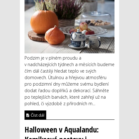
Podzim je v plném proudu a
v nadcházejících týdnech a měsících budeme
čím dál častěji hledat teplo ve svých
domovech. Útulnou a hřejivou atmosféru
pro podzimní dny můžeme svému bydlení
dodat řadou doplňků a dekorací. Sáhněte
po teplejších barvách, které zahřejí už na
pohled, či výzdobě z přírodních m...
Číst dál
Halloween v Aqualandu: