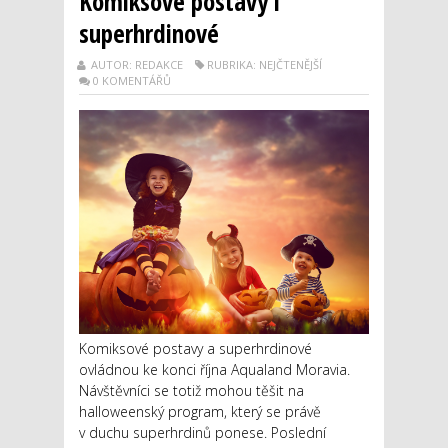
Komiksové postavy i
superhrdinové
AUTOR: REDAKCE
RUBRIKA: NEJČTENĚJŠÍ
0 KOMENTÁŘŮ
Komiksové postavy a superhrdinové
ovládnou ke konci října Aqualand Moravia.
Návštěvníci se totiž mohou těšit na
halloweenský program, který se právě
v duchu superhrdinů ponese. Poslední