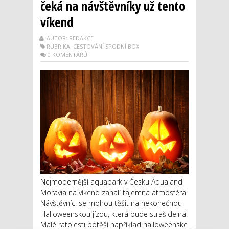
čeká na návštěvníky už tento
víkend
AUTOR: REDAKCE
RUBRIKA: CESTOVÁNÍ SPODNÍ BOX
0 KOMENTÁŘŮ
Nejmodernější aquapark v Česku Aqualand
Moravia na víkend zahalí tajemná atmosféra.
Návštěvníci se mohou těšit na nekonečnou
Halloweenskou jízdu, která bude strašidelná.
Malé ratolesti potěší například halloweenské