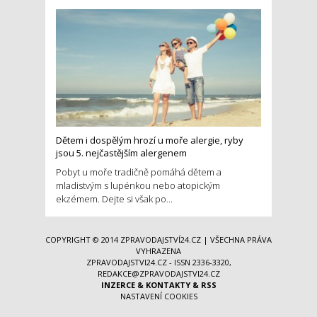
Dětem i dospělým hrozí u moře alergie, ryby
jsou 5. nejčastějším alergenem
Pobyt u moře tradičně pomáhá dětem a
mladistvým s lupénkou nebo atopickým
ekzémem. Dejte si však po...
COPYRIGHT © 2014
ZPRAVODAJSTVÍ24.CZ
| VŠECHNA PRÁVA
VYHRAZENA
ZPRAVODAJSTVI24.CZ - ISSN 2336-3320,
REDAKCE@ZPRAVODAJSTVI24.CZ
INZERCE
&
KONTAKTY
&
RSS
NASTAVENÍ COOKIES