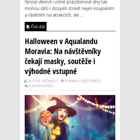
říjnový víkend i volné prázdninové dny tak
mohou děti i dospělí strávit nejen koupáním
a řáděním na atrakcích, ale ...
Číst dál
Halloween v Aqualandu
Moravia: Na návštěvníky
čekají masky, soutěže i
výhodné vstupné
AUTOR: REDAKCE
RUBRIKA: NEJČTENĚJŠÍ
0 KOMENTÁŘŮ