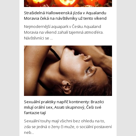
Strašidelná Halloweenská jízda v Aqualandu
Moravia čeká na návštěvníky už tento víkend
Nejmodernější aquapark v Česku Aqualand
Moravia na víkend zahalí tajemná atmosféra.
Návštěvníci se ...
Sexuální praktiky napříč kontinenty: Brazilci
milují orální sex, Asiati skupinový, Češi své
fantazie tají
Sexuální touhy mají všichni bez ohledu na to,
zda se jedná o ženy či muže, o sociální postavení
neb...