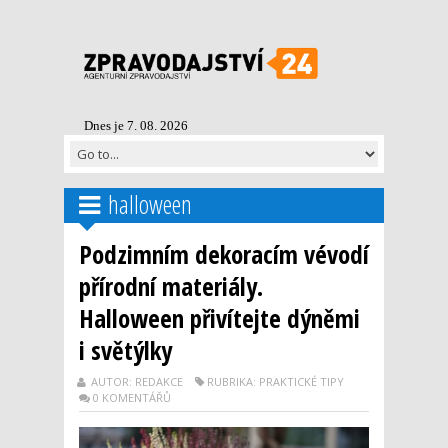
Dnes je 7. 08. 2026
halloween
Podzimním dekoracím vévodí
přírodní materiály.
Halloween přivítejte dýněmi
i světýlky
AUTOR: REDAKCE
RUBRIKA: PRAKTICKÉ TIPY
0 KOMENTÁŘŮ