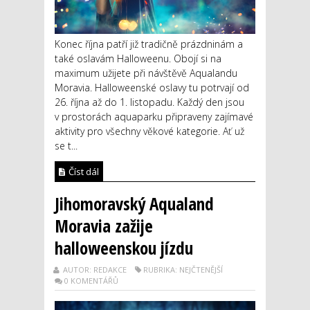
Konec října patří již tradičně prázdninám a
také oslavám Halloweenu. Obojí si na
maximum užijete při návštěvě Aqualandu
Moravia. Halloweenské oslavy tu potrvají od
26. října až do 1. listopadu. Každý den jsou
v prostorách aquaparku připraveny zajímavé
aktivity pro všechny věkové kategorie. Ať už
se t...
Číst dál
Jihomoravský Aqualand
Moravia zažije
halloweenskou jízdu
AUTOR: REDAKCE
RUBRIKA: NEJČTENĚJŠÍ
0 KOMENTÁŘŮ