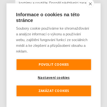
kostýmy a soutěže. Dospělí návštěvníci zase
uvítají speciální saunové ceremoniály. Na ...
Informace o cookies na této
Číst dál
stránce
Síť 5D Cinema MAXIM chystá
Soubory cookie používáme ke shromažďování
halloweenskou akci, diváci s
a analýze informací o výkonu a používání
webu, zajištění fungování funkcí ze sociálních
maskou získají zvýhodněné
médií a ke zlepšení a přizpůsobení obsahu a
vstupné
reklam.
AUTOR: REDAKCE
RUBRIKA: NEJČTENĚJŠÍ
0 KOMENTÁŘŮ
POVOLIT COOKIES
Nastavení cookies
ZAKÁZAT COOKIES