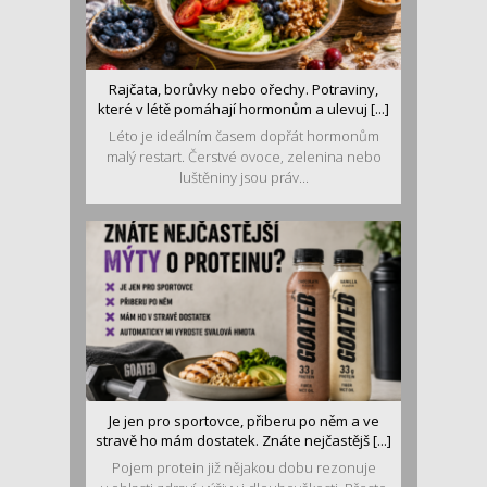
Rajčata, borůvky nebo ořechy. Potraviny,
které v létě pomáhají hormonům a ulevuj [...]
Léto je ideálním časem dopřát hormonům
malý restart. Čerstvé ovoce, zelenina nebo
luštěniny jsou práv...
Je jen pro sportovce, přiberu po něm a ve
stravě ho mám dostatek. Znáte nejčastějš [...]
Pojem protein již nějakou dobu rezonuje