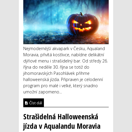
Nejmodernější akvapark v Česku, Aqualand
Moravia, přivítá kostlivce, nabídne delikátní
dýňové menu i strašidelný bar. Od středy 26.
října do neděle 30. října se totiž do
jihomoravských Pasohlávek přihrne
halloweenská jízda. Připraven je celodenní
program pro malé i velké, který snadno
umožní zapomeno...
Číst dál
Strašidelná Halloweenská
jízda v Aqualandu Moravia