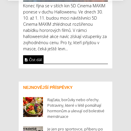
Konec října se v sítích kin 5D Cinema MAXIM
ponese v duchu Halloweenu. Ve dnech 30.
10. až 1. 11. budou moci návštěvníci 5D
Cinema MAXIM zhlédnout rozšířenou
nabídku hororových filmů. V rámci
halloweenské akce navíc získají vstupenky za
zvýhodněnou cenu. Pro ty, kteří přijdou v
masce, čeká ještě levn...
Číst dál
NEJNOVĚJŠÍ PŘÍSPĚVKY
Rajčata, borůvky nebo ořechy.
Potraviny, které v létě pomáhají
hormonům a ulevují od bolestivé
menstruace
Je jen pro sportovce, přiberu po