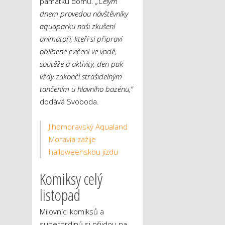
památku domů.
„Celým
dnem provedou návštěvníky
aquaparku naši zkušení
animátoři, kteří si připraví
oblíbené cvičení ve vodě,
soutěže a aktivity, den pak
vždy zakončí strašidelným
tančením u hlavního bazénu,“
dodává Svoboda.
Jihomoravský Aqualand
Moravia zažije
halloweenskou jízdu
Komiksy celý
listopad
Milovníci komiksů a
superhrdinů si přijdou na