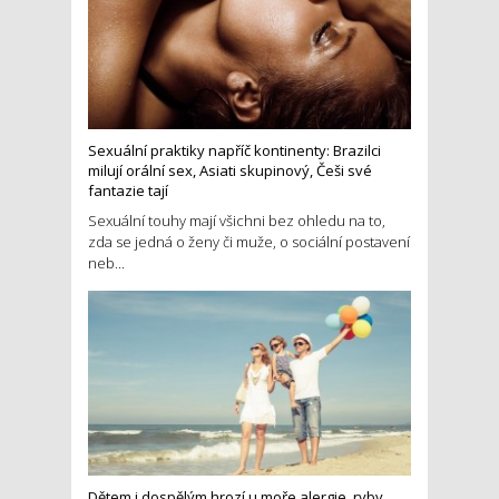
Sexuální praktiky napříč kontinenty: Brazilci
milují orální sex, Asiati skupinový, Češi své
fantazie tají
Sexuální touhy mají všichni bez ohledu na to,
zda se jedná o ženy či muže, o sociální postavení
neb...
Dětem i dospělým hrozí u moře alergie, ryby