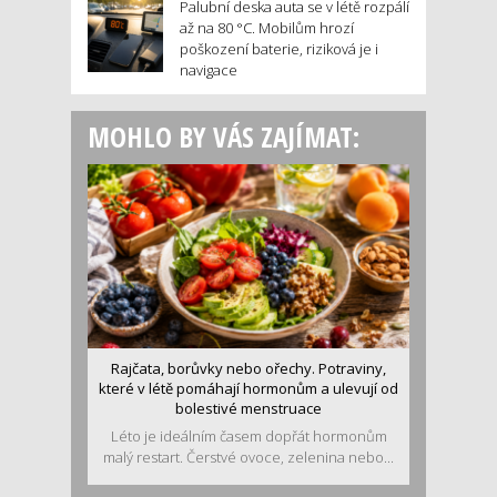
Palubní deska auta se v létě rozpálí
až na 80 °C. Mobilům hrozí
poškození baterie, riziková je i
navigace
MOHLO BY VÁS ZAJÍMAT:
Rajčata, borůvky nebo ořechy. Potraviny,
které v létě pomáhají hormonům a ulevují od
bolestivé menstruace
Léto je ideálním časem dopřát hormonům
malý restart. Čerstvé ovoce, zelenina nebo...