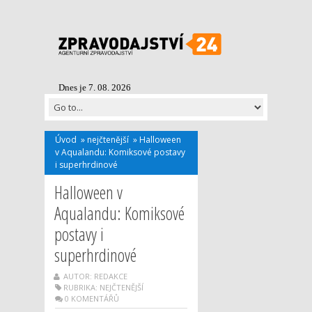
Dnes je 7. 08. 2026
Úvod
»
nejčtenější
»
Halloween
v Aqualandu: Komiksové postavy
i superhrdinové
Halloween v
Aqualandu: Komiksové
postavy i
superhrdinové
AUTOR: REDAKCE
RUBRIKA:
NEJČTENĚJŠÍ
0 KOMENTÁŘŮ