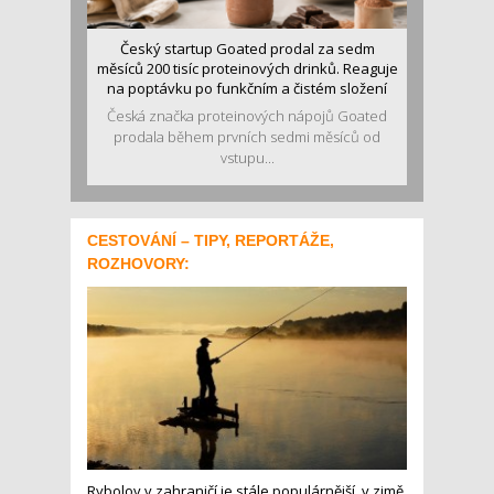
Český startup Goated prodal za sedm
měsíců 200 tisíc proteinových drinků. Reaguje
na poptávku po funkčním a čistém složení
Česká značka proteinových nápojů Goated
prodala během prvních sedmi měsíců od
vstupu...
CESTOVÁNÍ – TIPY, REPORTÁŽE,
ROZHOVORY:
Rybolov v zahraničí je stále populárnější, v zimě