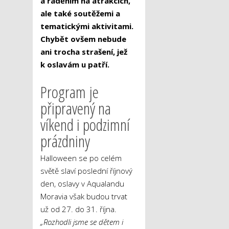
a řáděním na atrakcích,
ale také soutěžemi a
tematickými aktivitami.
Chybět ovšem nebude
ani trocha strašení, jež
k oslavám u patří.
Program je
připravený na
víkend i podzimní
prázdniny
Halloween se po celém
světě slaví poslední říjnový
den, oslavy v Aqualandu
Moravia však budou trvat
už od 27. do 31. října.
„Rozhodli jsme se dětem i